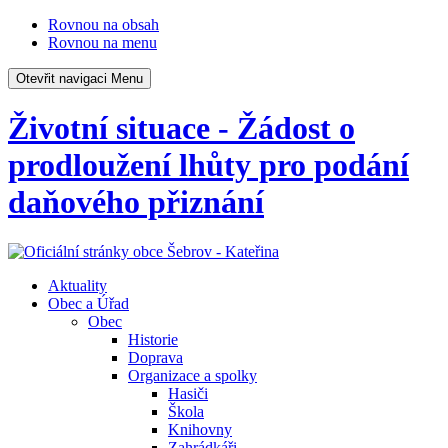
Rovnou na obsah
Rovnou na menu
Otevřit navigaci
Menu
Životní situace - Žádost o
prodloužení lhůty pro podání
daňového přiznání
Aktuality
Obec a Úřad
Obec
Historie
Doprava
Organizace a spolky
Hasiči
Škola
Knihovny
Zahrádkáři