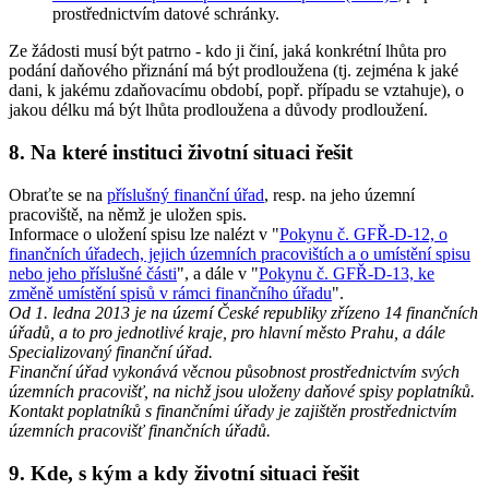
prostřednictvím datové schránky.
Ze žádosti musí být patrno - kdo ji činí, jaká konkrétní lhůta pro
podání daňového přiznání má být prodloužena (tj. zejména k jaké
dani, k jakému zdaňovacímu období, popř. případu se vztahuje), o
jakou délku má být lhůta prodloužena a důvody prodloužení.
8.
Na které instituci životní situaci řešit
Obraťte se na
příslušný finanční úřad
, resp. na jeho územní
pracoviště, na němž je uložen spis.
Informace o uložení spisu lze nalézt v "
Pokynu č. GFŘ-D-12, o
finančních úřadech, jejich územních pracovištích a o umístění spisu
nebo jeho příslušné části
", a dále v "
Pokynu č. GFŘ-D-13, ke
změně umístění spisů v rámci finančního úřadu
".
Od 1. ledna 2013 je na území České republiky zřízeno 14 finančních
úřadů, a to pro jednotlivé kraje, pro hlavní město Prahu, a dále
Specializovaný finanční úřad.
Finanční úřad vykonává věcnou působnost prostřednictvím svých
územních pracovišť, na nichž jsou uloženy daňové spisy poplatníků.
Kontakt poplatníků s finančními úřady je zajištěn prostřednictvím
územních pracovišť finančních úřadů.
9.
Kde, s kým a kdy životní situaci řešit