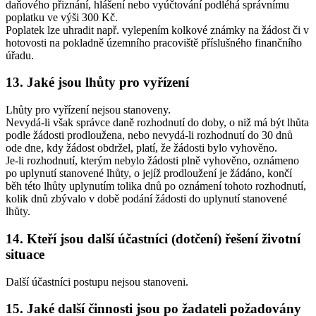
daňového přiznání, hlášení nebo vyúčtování podléhá správnímu
poplatku ve výši 300 Kč.
Poplatek lze uhradit např. vylepením kolkové známky na žádost či v
hotovosti na pokladně územního pracoviště příslušného finančního
úřadu.
13.
Jaké jsou lhůty pro vyřízení
Lhůty pro vyřízení nejsou stanoveny.
Nevydá-li však správce daně rozhodnutí do doby, o niž má být lhůta
podle žádosti prodloužena, nebo nevydá-li rozhodnutí do 30 dnů
ode dne, kdy žádost obdržel, platí, že žádosti bylo vyhověno.
Je-li rozhodnutí, kterým nebylo žádosti plně vyhověno, oznámeno
po uplynutí stanovené lhůty, o jejíž prodloužení je žádáno, končí
běh této lhůty uplynutím tolika dnů po oznámení tohoto rozhodnutí,
kolik dnů zbývalo v době podání žádosti do uplynutí stanovené
lhůty.
14.
Kteří jsou další účastníci (dotčení) řešení životní
situace
Další účastníci postupu nejsou stanoveni.
15.
Jaké další činnosti jsou po žadateli požadovány