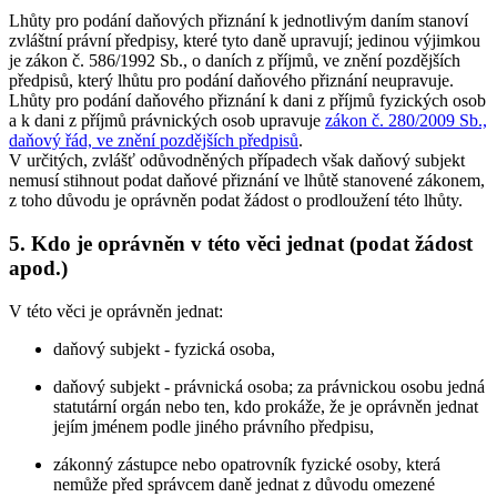
Lhůty pro podání daňových přiznání k jednotlivým daním stanoví
zvláštní právní předpisy, které tyto daně upravují; jedinou výjimkou
je zákon č. 586/1992 Sb., o daních z příjmů, ve znění pozdějších
předpisů, který lhůtu pro podání daňového přiznání neupravuje.
Lhůty pro podání daňového přiznání k dani z příjmů fyzických osob
a k dani z příjmů právnických osob upravuje
zákon č. 280/2009 Sb.,
daňový řád, ve znění pozdějších předpisů
.
V určitých, zvlášť odůvodněných případech však daňový subjekt
nemusí stihnout podat daňové přiznání ve lhůtě stanovené zákonem,
z toho důvodu je oprávněn podat žádost o prodloužení této lhůty.
5.
Kdo je oprávněn v této věci jednat (podat žádost
apod.)
V této věci je oprávněn jednat:
daňový subjekt - fyzická osoba,
daňový subjekt - právnická osoba; za právnickou osobu jedná
statutární orgán nebo ten, kdo prokáže, že je oprávněn jednat
jejím jménem podle jiného právního předpisu,
zákonný zástupce nebo opatrovník fyzické osoby, která
nemůže před správcem daně jednat z důvodu omezené