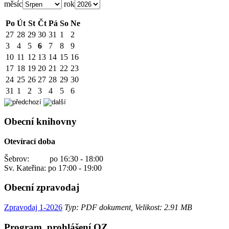
měsíc
rok
Po
Út
St
Čt
Pá
So
Ne
27
28
29
30
31
1
2
3
4
5
6
7
8
9
10
11
12
13
14
15
16
17
18
19
20
21
22
23
24
25
26
27
28
29
30
31
1
2
3
4
5
6
Obecní knihovny
Otevírací doba
Šebrov: po 16:30 - 18:00
Sv. Kateřina: po 17:00 - 19:00
Obecní zpravodaj
Zpravodaj 1-2026
Typ: PDF dokument, Velikost: 2.91 MB
Program. prohlášení OZ