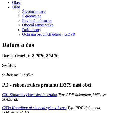
Obec
Úřad
Životní situace
E-podatelna
Povinné informace
Obecní samospráva
Dokumenty
Ochrana osobních údajů - GDPR
Datum a čas
Dnes je
čtvrtek
,
6. 8. 2026
,
8:54:36
Svátek
Svátek má
Oldřiška
PD - rekonstrukce průtahu II/379 naší obcí
C01 Situacni vykres sirsich vztahu
Typ: PDF dokument, Velikost:
504.57 kB
C03a Koordinacni situacni vykres 1 cast
Typ: PDF dokument,
Velikost: 2.24 MB