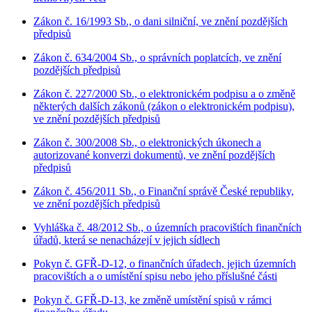
Zákon č. 16/1993 Sb., o dani silniční, ve znění pozdějších
předpisů
Zákon č. 634/2004 Sb., o správních poplatcích, ve znění
pozdějších předpisů
Zákon č. 227/2000 Sb., o elektronickém podpisu a o změně
některých dalších zákonů (zákon o elektronickém podpisu),
ve znění pozdějších předpisů
Zákon č. 300/2008 Sb., o elektronických úkonech a
autorizované konverzi dokumentů, ve znění pozdějších
předpisů
Zákon č. 456/2011 Sb., o Finanční správě České republiky,
ve znění pozdějších předpisů
Vyhláška č. 48/2012 Sb., o územních pracovištích finančních
úřadů, která se nenacházejí v jejich sídlech
Pokyn č. GFŘ-D-12, o finančních úřadech, jejich územních
pracovištích a o umístění spisu nebo jeho příslušné části
Pokyn č. GFŘ-D-13, ke změně umístění spisů v rámci