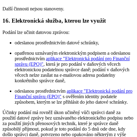
Další činnosti nejsou stanoveny.
16.
Elektronická služba, kterou lze využít
Podání lze učinit datovou zprávou:
odeslanou prostřednictvím datové schránky,
opatřenou uznávaným elektronickým podpisem a odeslanou
prostřednictvím
aplikace "Elektronická podání pro Finanční
správu (EPO)"
, která je pro podání v daňových věcech
elektronickou podatelnou správce daně; podání v daňových
věcech nelze zasílat na e-mailovou adresu podatelny
konkrétního správce daně,
odeslanou prostřednictvím
aplikace "Elektronická podání pro
Finanční správu (EPO)"
s ověřením identity podatele
způsobem, kterým se lze přihlásit do jeho datové schránky.
Účinky podání má rovněž úkon učiněný vůči správci daně za
použití datové zprávy bez uznávaného elektronického podpisu nebo
za použití jiných přenosových technik, které je správce daně
způsobilý přijmout, pokud je toto podání do 5 dnů ode dne, kdy
došlo správci daně, potvrzeno nebo opakováno některým z výše