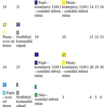
Papír -
Plasty-
10
11
kontejnery 1100 l
kontejnery 1100 l
14
15
16
- centrální sběrná
- centrální sběrná
místa
místa
17
18
Plasty -
Netříděný
19
20
21
22
23
svoz od
komunální
domu
odpad
26
27
Papír -
Plasty-
24
25
kontejnery 1100 l
kontejnery 1100 l
28
29
30
- centrální sběrná
- centrální sběrná
místa
místa
31
1
2
Papír
Sklo -
- svoz
Netříděný
3
4
5
6
centrální sběrná
od
komunální
místa
domu
odpad