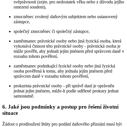
svéprávnosti (zejm. pro nedostatek věku nebo z důvodu jejího
omezení soudem),
zmocněnec zvolený daňovým subjektem nebo ustanovený
zástupce,
společný zmocněnec či společný zástupce,
zaměstnanec právnické osoby nebo jiná fyzická osoba, která
vykonává činnost této právnické osoby - právnická osoba je
může pověřit, aby jednali jejím jménem před správcem daně v
rozsahu tohoto pověření,
zaměstnanec podnikající fyzické osoby nebo jiná fyzická
osoba pověřená k tomu, aby jednala jejím jménem před
správcem daně v rozsahu tohoto pověření,
prokurista právnické osoby - při správě daní je oprávněn
jednat jejím jménem, může-li podle udělené prokury jednat
samostatně.
6.
Jaké jsou podmínky a postup pro řešení životní
situace
Žádost o prodloužení lhůty pro podání daňového přiznání musí být