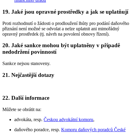
finančního úřadu
19.
Jaké jsou opravné prostředky a jak se uplatňují
Proti rozhodnutí o žádosti o prodloužení lhůty pro podání daňového
přiznání není možné se odvolat a nelze uplatnit ani mimořádný
opravný prostředek (tj. návrh na povolení obnovy řízení).
20.
Jaké sankce mohou být uplatněny v případě
nedodržení povinností
Sankce nejsou stanoveny.
21.
Nejčastější dotazy
22.
Další informace
Můžete se obrátit na:
advokáta, resp.
Českou advokátní komoru
,
daňového poradce, resp.
Komoru daňových poradců České