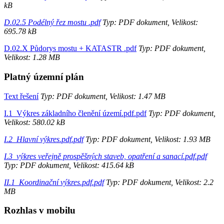
kB
D.02.5 Podélný řez mostu .pdf
Typ: PDF dokument, Velikost:
695.78 kB
D.02.X Půdorys mostu + KATASTR .pdf
Typ: PDF dokument,
Velikost: 1.28 MB
Platný územní plán
Text řešení
Typ: PDF dokument, Velikost: 1.47 MB
I.1_Výkres základního členění území.pdf.pdf
Typ: PDF dokument,
Velikost: 580.02 kB
I.2_Hlavní výkres.pdf.pdf
Typ: PDF dokument, Velikost: 1.93 MB
I.3_výkres veřejně prospěšných staveb, opatření a sanací.pdf.pdf
Typ: PDF dokument, Velikost: 415.64 kB
II.1_Koordinační výkres.pdf.pdf
Typ: PDF dokument, Velikost: 2.2
MB
Rozhlas v mobilu