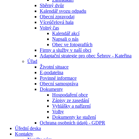
Sběrný dvůr
Kalendář svozu odpadu
Obecní zpravodaj
Víceúčelová hala
Volný čas
Kalendář akcí
Napsali o nás
Obec ve fotografiích
Firmy a služby v naší obci
Adaptační strategie pro obec Šebrov - Kateřina
Úřad
Životní situace
E-podatelna
Povinné informace
Obecní samospráva
Dokumenty
Hospodaření obce
Zápisy ze zasedání
Vyhlášky a nařízení
Volby
Dokumenty ke stažení
Ochrana osobních údajů - GDPR
Úřední deska
Kontakty