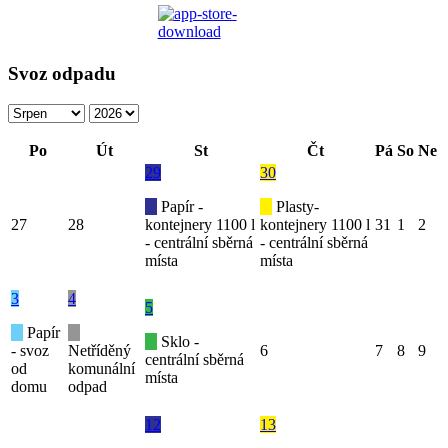
Svoz odpadu
Po
Út
St
Čt
Pá
So
Ne
29
30
Papír -
Plasty-
27
28
kontejnery 1100 l
kontejnery 1100 l
31
1
2
- centrální sběrná
- centrální sběrná
místa
místa
3
4
5
Papír
Sklo -
- svoz
Netříděný
6
7
8
9
centrální sběrná
od
komunální
místa
domu
odpad
12
13