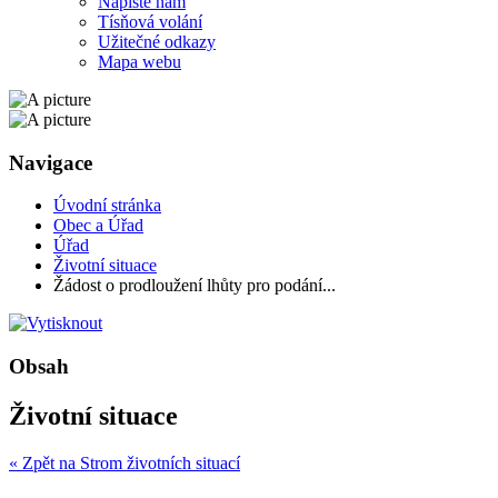
Napište nám
Tísňová volání
Užitečné odkazy
Mapa webu
Navigace
Úvodní stránka
Obec a Úřad
Úřad
Životní situace
Žádost o prodloužení lhůty pro podání...
Obsah
Životní situace
« Zpět na Strom životních situací