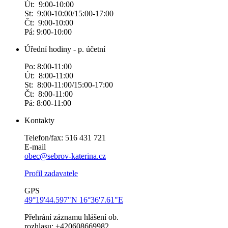
Út: 9:00-10:00
St: 9:00-10:00/15:00-17:00
Čt: 9:00-10:00
Pá: 9:00-10:00
Úřední hodiny - p. účetní
Po: 8:00-11:00
Út: 8:00-11:00
St: 8:00-11:00/15:00-17:00
Čt: 8:00-11:00
Pá: 8:00-11:00
Kontakty
Telefon/fax: 516 431 721
E-mail
obec@sebrov-katerina.cz
Profil zadavatele
GPS
49°19'44.597"N 16°36'7.61"E
Přehrání záznamu hlášení ob.
rozhlasu: +420608669982