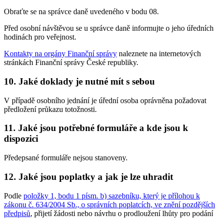
Obraťte se na správce daně uvedeného v bodu 08.
Před osobní návštěvou se u správce daně informujte o jeho úředních
hodinách pro veřejnost.
Kontakty na orgány Finanční správy
naleznete na internetových
stránkách Finanční správy České republiky.
10.
Jaké doklady je nutné mít s sebou
V případě osobního jednání je úřední osoba oprávněna požadovat
předložení průkazu totožnosti.
11.
Jaké jsou potřebné formuláře a kde jsou k
dispozici
Předepsané formuláře nejsou stanoveny.
12.
Jaké jsou poplatky a jak je lze uhradit
Podle
položky 1, bodu 1 písm. b) sazebníku, který je přílohou k
zákonu č. 634/2004 Sb., o správních poplatcích, ve znění pozdějších
předpisů
, přijetí žádosti nebo návrhu o prodloužení lhůty pro podání