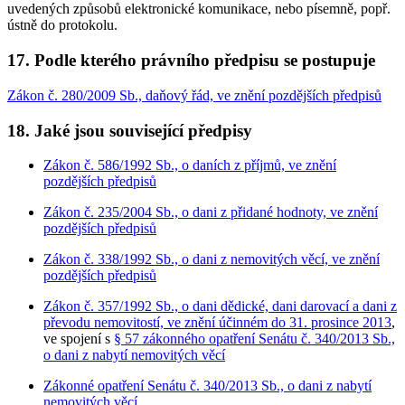
uvedených způsobů elektronické komunikace, nebo písemně, popř.
ústně do protokolu.
17.
Podle kterého právního předpisu se postupuje
Zákon č. 280/2009 Sb., daňový řád, ve znění pozdějších předpisů
18.
Jaké jsou související předpisy
Zákon č. 586/1992 Sb., o daních z příjmů, ve znění
pozdějších předpisů
Zákon č. 235/2004 Sb., o dani z přidané hodnoty, ve znění
pozdějších předpisů
Zákon č. 338/1992 Sb., o dani z nemovitých věcí, ve znění
pozdějších předpisů
Zákon č. 357/1992 Sb., o dani dědické, dani darovací a dani z
převodu nemovitostí, ve znění účinném do 31. prosince 2013
,
ve spojení s
§ 57 zákonného opatření Senátu č. 340/2013 Sb.,
o dani z nabytí nemovitých věcí
Zákonné opatření Senátu č. 340/2013 Sb., o dani z nabytí
nemovitých věcí