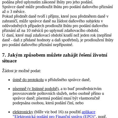
podána před uplynutím zákonné lhůty pro jeho podání.
Správce daně může prodloužit lhůtu pro podání daňového přiznání
až o 3 měsíce.
Pokud předmět daně tvoří i příjmy, které jsou předmětem daně v
zahraničí, může správce daně na žádost daňového subjektu v
odůvodněných případech prodloužit lhůtu pro podání daňového
přiznání až na 10 měsíců po uplynutí zdaňovacího období.
U daní, které mají zdaňovací období kratší než jeden rok (nepřímé
daně - daň z přidané hodnoty a daň spotřební), je prodloužení lhůty
pro podání daňového přiznání nepřípustné.
7.
Jakým způsobem můžete zahájit řešení životní
situace
Žádost je možné podat:
ústně do protokolu
u příslušného správce daně,
písemně (v listinné podobě)
, a to buď prostřednictvím
provozovatele poštovních služeb, nebo osobně přímo u
správce daně; písemná podání musí být vlastnoručně
podepsána osobou, která podání činí, nebo
elektronicky
(blíže viz bod 16) za použití
aplikace
"Elektronická podání pro Finanční správu (EPO)"
, popř.