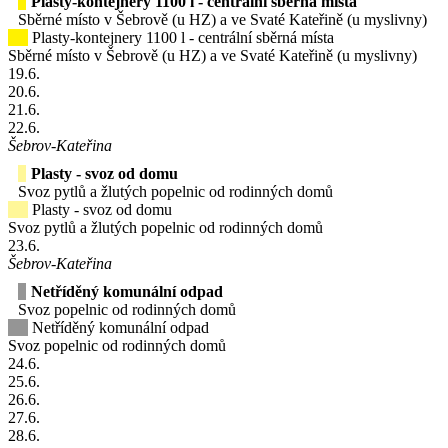
Plasty-kontejnery 1100 l - centrální sběrná místa
Sběrné místo v Šebrově (u HZ) a ve Svaté Kateřině (u myslivny)
Plasty-kontejnery 1100 l - centrální sběrná místa
Sběrné místo v Šebrově (u HZ) a ve Svaté Kateřině (u myslivny)
19
.6.
20
.6.
21
.6.
22
.6.
Šebrov-Kateřina
Plasty - svoz od domu
Svoz pytlů a žlutých popelnic od rodinných domů
Plasty - svoz od domu
Svoz pytlů a žlutých popelnic od rodinných domů
23
.6.
Šebrov-Kateřina
Netříděný komunální odpad
Svoz popelnic od rodinných domů
Netříděný komunální odpad
Svoz popelnic od rodinných domů
24
.6.
25
.6.
26
.6.
27
.6.
28
.6.