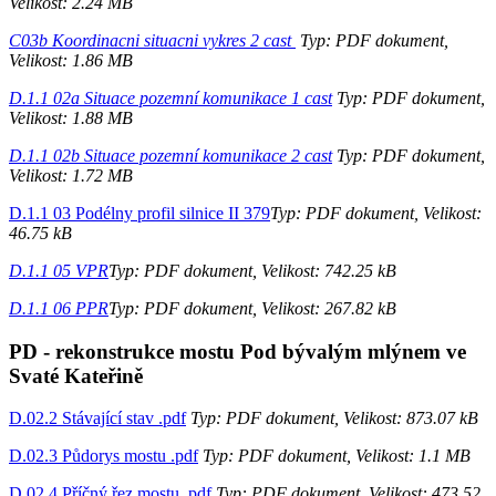
Velikost: 2.24 MB
C03b Koordinacni situacni vykres 2 cast
Typ: PDF dokument,
Velikost: 1.86 MB
D.1.1 02a Situace pozemní komunikace 1 cast
Typ: PDF dokument,
Velikost: 1.88 MB
D.1.1 02b Situace pozemní komunikace 2 cast
Typ: PDF dokument,
Velikost: 1.72 MB
D.1.1 03 Podélny profil silnice II 379
Typ: PDF dokument, Velikost:
46.75 kB
D.1.1 05 VPR
Typ: PDF dokument, Velikost: 742.25 kB
D.1.1 06 PPR
Typ: PDF dokument, Velikost: 267.82 kB
PD - rekonstrukce mostu Pod bývalým mlýnem ve
Svaté Kateřině
D.02.2 Stávající stav .pdf
Typ: PDF dokument, Velikost: 873.07 kB
D.02.3 Půdorys mostu .pdf
Typ: PDF dokument, Velikost: 1.1 MB
D.02.4 Příčný řez mostu .pdf
Typ: PDF dokument, Velikost: 473.52