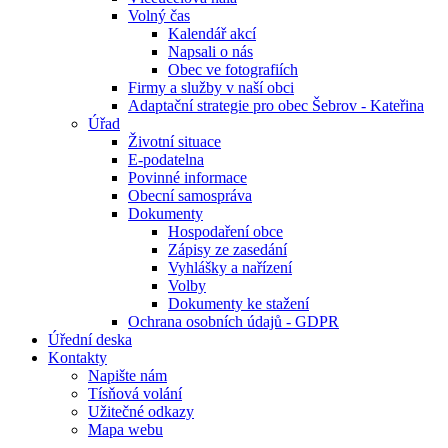
Volný čas
Kalendář akcí
Napsali o nás
Obec ve fotografiích
Firmy a služby v naší obci
Adaptační strategie pro obec Šebrov - Kateřina
Úřad
Životní situace
E-podatelna
Povinné informace
Obecní samospráva
Dokumenty
Hospodaření obce
Zápisy ze zasedání
Vyhlášky a nařízení
Volby
Dokumenty ke stažení
Ochrana osobních údajů - GDPR
Úřední deska
Kontakty
Napište nám
Tísňová volání
Užitečné odkazy
Mapa webu