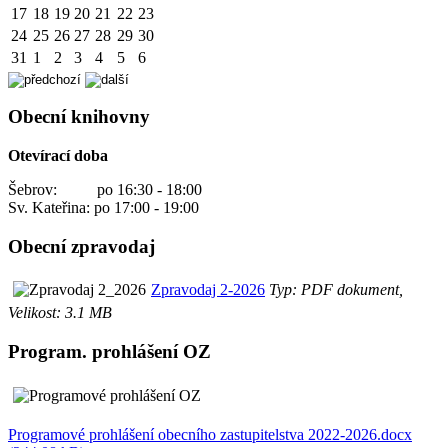
17
18
19
20
21
22
23
24
25
26
27
28
29
30
31
1
2
3
4
5
6
Obecní knihovny
Otevírací doba
Šebrov: po 16:30 - 18:00
Sv. Kateřina: po 17:00 - 19:00
Obecní zpravodaj
Zpravodaj 2-2026
Typ: PDF dokument,
Velikost: 3.1 MB
Program. prohlášení OZ
Programové prohlášení obecního zastupitelstva 2022-2026.docx