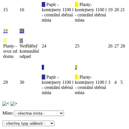
Papír -
Plasty-
15
16
kontejnery 1100 l
kontejnery 1100 l
19
20
21
- centrální sběrná
- centrální sběrná
místa
místa
22
23
Plasty -
Netříděný
24
25
26
27
28
svoz od
komunální
domu
odpad
1
2
Papír -
Plasty-
29
30
kontejnery 1100 l
kontejnery 1100 l
3
4
5
- centrální sběrná
- centrální sběrná
místa
místa
Místo