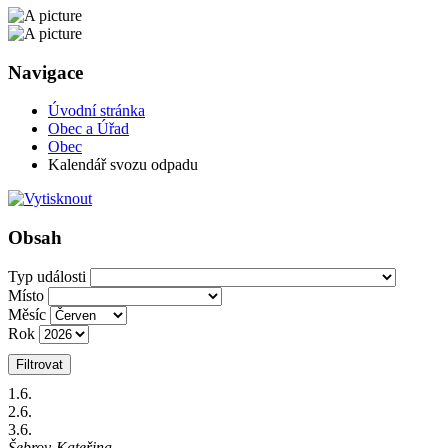
Navigace
Úvodní stránka
Obec a Úřad
Obec
Kalendář svozu odpadu
Obsah
Typ události
Místo
Měsíc
Rok
Filtrovat
1
.6.
2
.6.
3
.6.
Šebrov-Kateřina