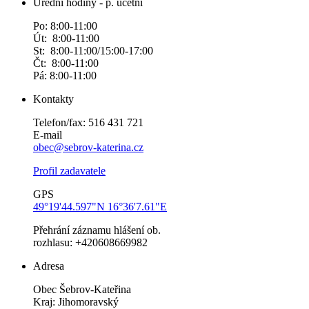
Úřední hodiny - p. účetní
Po: 8:00-11:00
Út: 8:00-11:00
St: 8:00-11:00/15:00-17:00
Čt: 8:00-11:00
Pá: 8:00-11:00
Kontakty
Telefon/fax: 516 431 721
E-mail
obec@sebrov-katerina.cz
Profil zadavatele
GPS
49°19'44.597"N 16°36'7.61"E
Přehrání záznamu hlášení ob.
rozhlasu: +420608669982
Adresa
Obec Šebrov-Kateřina
Kraj: Jihomoravský