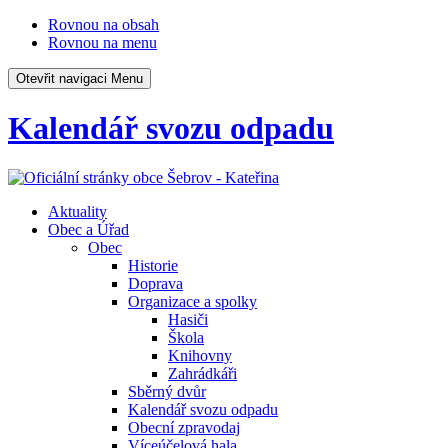
Rovnou na obsah
Rovnou na menu
Otevřit navigaci
Menu
Kalendář svozu odpadu
Aktuality
Obec a Úřad
Obec
Historie
Doprava
Organizace a spolky
Hasiči
Škola
Knihovny
Zahrádkáři
Sběrný dvůr
Kalendář svozu odpadu
Obecní zpravodaj
Víceúčelová hala