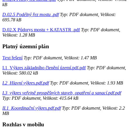
kB
D.02.5 Podélný řez mostu .pdf
Typ: PDF dokument, Velikost:
695.78 kB
D.02.X Půdorys mostu + KATASTR .pdf
Typ: PDF dokument,
Velikost: 1.28 MB
Platný územní plán
Text řešení
Typ: PDF dokument, Velikost: 1.47 MB
I.1_Výkres základního členění území.pdf.pdf
Typ: PDF dokument,
Velikost: 580.02 kB
I.2_Hlavní výkres.pdf.pdf
Typ: PDF dokument, Velikost: 1.93 MB
I.3_výkres veřejně prospěšných staveb, opatření a sanací.pdf.pdf
Typ: PDF dokument, Velikost: 415.64 kB
II.1_Koordinační výkres.pdf.pdf
Typ: PDF dokument, Velikost: 2.2
MB
Rozhlas v mobilu