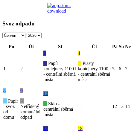
Svoz odpadu
Po
Út
St
Čt
Pá
So
Ne
3
4
Papír -
Plasty-
1
2
kontejnery 1100 l
kontejnery 1100 l
5
6
7
- centrální sběrná
- centrální sběrná
místa
místa
8
9
10
Papír
Sklo -
- svoz
Netříděný
11
12
13
14
centrální sběrná
od
komunální
místa
domu
odpad
17
18