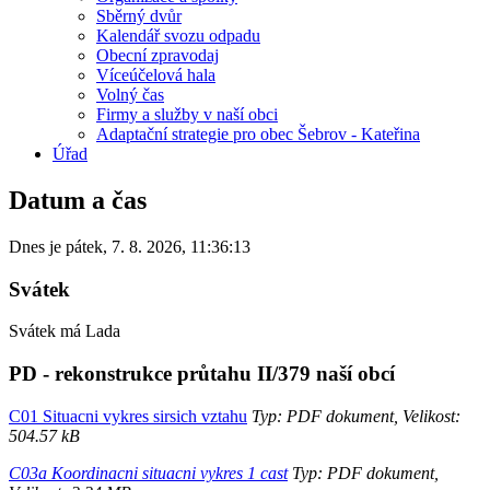
Sběrný dvůr
Kalendář svozu odpadu
Obecní zpravodaj
Víceúčelová hala
Volný čas
Firmy a služby v naší obci
Adaptační strategie pro obec Šebrov - Kateřina
Úřad
Datum a čas
Dnes je
pátek
,
7. 8. 2026
,
11:36:13
Svátek
Svátek má
Lada
PD - rekonstrukce průtahu II/379 naší obcí
C01 Situacni vykres sirsich vztahu
Typ: PDF dokument, Velikost:
504.57 kB
C03a Koordinacni situacni vykres 1 cast
Typ: PDF dokument,