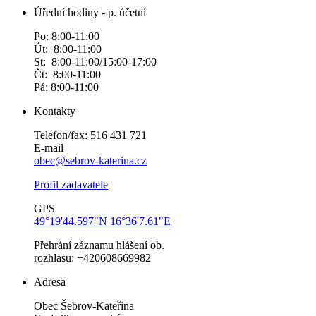
Úřední hodiny - p. účetní
Po: 8:00-11:00
Út: 8:00-11:00
St: 8:00-11:00/15:00-17:00
Čt: 8:00-11:00
Pá: 8:00-11:00
Kontakty
Telefon/fax: 516 431 721
E-mail
obec@sebrov-katerina.cz
Profil zadavatele
GPS
49°19'44.597"N 16°36'7.61"E
Přehrání záznamu hlášení ob.
rozhlasu: +420608669982
Adresa
Obec Šebrov-Kateřina