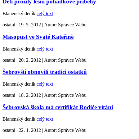
Děti prožily lesní pohádkové příběhy
Blanenský deník
celý text
ostatní
|
19. 5. 2012
|
Autor:
Správce Webu
Masopust ve Svaté Kateřině
Blanenský deník
celý text
ostatní
|
20. 2. 2012
|
Autor:
Správce Webu
Šebrovští obnovili tradici ostatků
Blanenský deník
celý text
ostatní
|
18. 2. 2012
|
Autor:
Správce Webu
Šebrovská škola má certifikát Rodiče vítáni
Blanenský deník
celý text
ostatní
|
22. 1. 2012
|
Autor:
Správce Webu