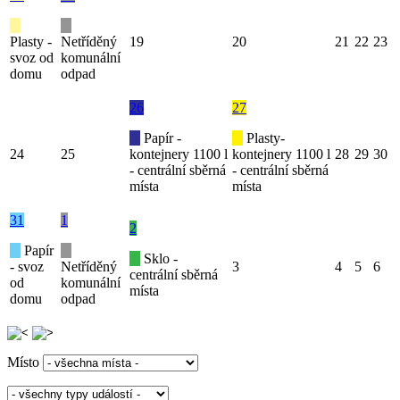
Plasty -
Netříděný
19
20
21
22
23
svoz od
komunální
domu
odpad
26
27
Papír -
Plasty-
24
25
kontejnery 1100 l
kontejnery 1100 l
28
29
30
- centrální sběrná
- centrální sběrná
místa
místa
31
1
2
Papír
Sklo -
- svoz
Netříděný
3
4
5
6
centrální sběrná
od
komunální
místa
domu
odpad
Místo