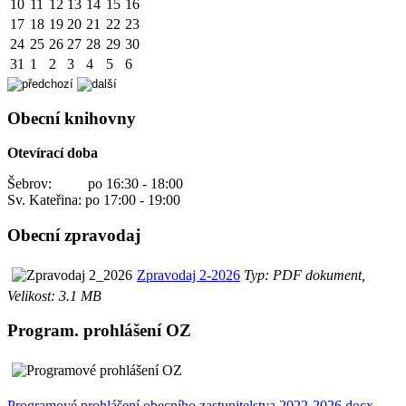
10
11
12
13
14
15
16
17
18
19
20
21
22
23
24
25
26
27
28
29
30
31
1
2
3
4
5
6
Obecní knihovny
Otevírací doba
Šebrov: po 16:30 - 18:00
Sv. Kateřina: po 17:00 - 19:00
Obecní zpravodaj
Zpravodaj 2-2026
Typ: PDF dokument,
Velikost: 3.1 MB
Program. prohlášení OZ
Programové prohlášení obecního zastupitelstva 2022-2026.docx