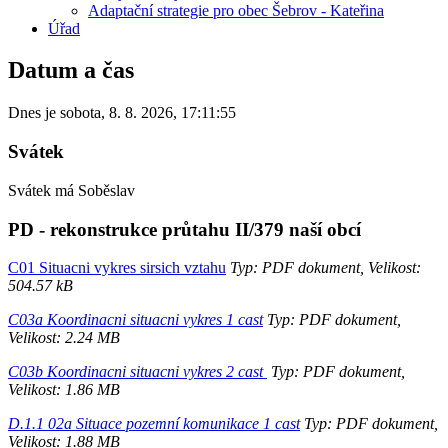
Adaptační strategie pro obec Šebrov - Kateřina
Úřad
Datum a čas
Dnes je
sobota
,
8. 8. 2026
,
17:11:55
Svátek
Svátek má
Soběslav
PD - rekonstrukce průtahu II/379 naší obcí
C01 Situacni vykres sirsich vztahu
Typ: PDF dokument, Velikost:
504.57 kB
C03a Koordinacni situacni vykres 1 cast
Typ: PDF dokument,
Velikost: 2.24 MB
C03b Koordinacni situacni vykres 2 cast
Typ: PDF dokument,
Velikost: 1.86 MB
D.1.1 02a Situace pozemní komunikace 1 cast
Typ: PDF dokument,
Velikost: 1.88 MB