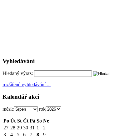
Vyhledávání
Hledaný výraz:
rozšířené vyhledávání ...
Kalendář akcí
měsíc
rok
Po
Út
St
Čt
Pá
So
Ne
27
28
29
30
31
1
2
3
4
5
6
7
8
9