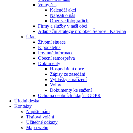
Volný čas
Kalendář akcí
Napsali o nás
Obec ve fotografiích
Firmy a služby v naší obci
Adaptační strategie pro obec Šebrov - Kateřina
Úřad
Životní situace
E-podatelna
Povinné informace
Obecní samospráva
Dokumenty
Hospodaření obce
Zápisy ze zasedání
Vyhlášky a nařízení
Volby
Dokumenty ke stažení
Ochrana osobních údajů - GDPR
Úřední deska
Kontakty
Napište nám
Tísňová volání
Užitečné odkazy
Mapa webu