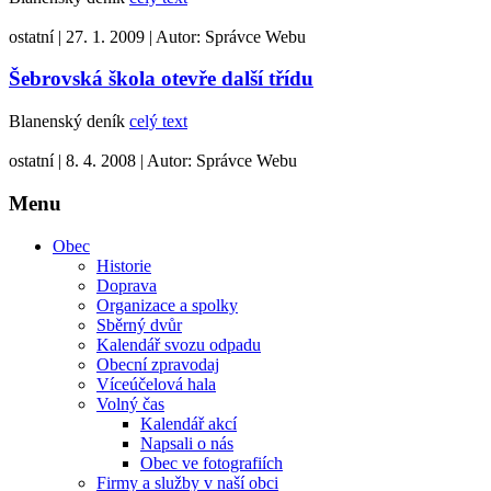
ostatní
|
27. 1. 2009
|
Autor:
Správce Webu
Šebrovská škola otevře další třídu
Blanenský deník
celý text
ostatní
|
8. 4. 2008
|
Autor:
Správce Webu
Menu
Obec
Historie
Doprava
Organizace a spolky
Sběrný dvůr
Kalendář svozu odpadu
Obecní zpravodaj
Víceúčelová hala
Volný čas
Kalendář akcí
Napsali o nás
Obec ve fotografiích
Firmy a služby v naší obci