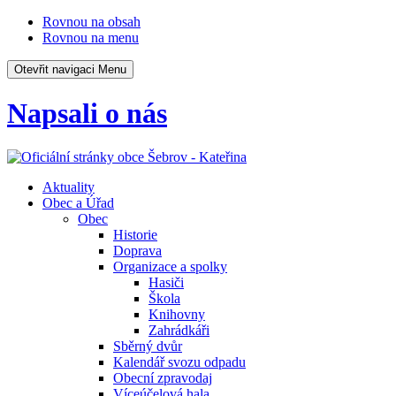
Rovnou na obsah
Rovnou na menu
Otevřit navigaci
Menu
Napsali o nás
Aktuality
Obec a Úřad
Obec
Historie
Doprava
Organizace a spolky
Hasiči
Škola
Knihovny
Zahrádkáři
Sběrný dvůr
Kalendář svozu odpadu
Obecní zpravodaj
Víceúčelová hala