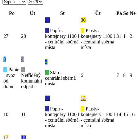
Po
Út
St
Čt
Pá
So
Ne
29
30
Papír -
Plasty-
27
28
kontejnery 1100 l
kontejnery 1100 l
31
1
2
- centrální sběrná
- centrální sběrná
místa
místa
3
4
5
Papír
Sklo -
- svoz
Netříděný
6
7
8
9
centrální sběrná
od
komunální
místa
domu
odpad
12
13
Papír -
Plasty-
10
11
kontejnery 1100 l
kontejnery 1100 l
14
15
16
- centrální sběrná
- centrální sběrná
místa
místa
17
18