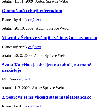
ostatní
|
11. 11. 2009
|
Autor:
Správce Webu
Olomučanští chtějí referendum
Blanenský deník
celý text
ostatní
|
20. 10. 2009
|
Autor:
Správce Webu
Víkend v Šebrově věnují květinovým slavnostem
Blanenský deník
celý text
ostatní
|
28. 8. 2009
|
Autor:
Správce Webu
Svatá Kateřina je obcí jen na tabuli, na mapě
neexistuje
MF Dnes
celý text
ostatní
|
1. 3. 2009
|
Autor:
Správce Webu
Z Šebrova se na víkend stalo malé Holandsko
Blanenský deník
celý text