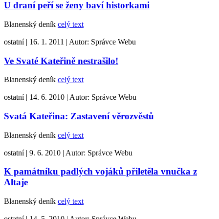
U draní peří se ženy baví historkami
Blanenský deník
celý text
ostatní
|
16. 1. 2011
|
Autor:
Správce Webu
Ve Svaté Kateřině nestrašilo!
Blanenský deník
celý text
ostatní
|
14. 6. 2010
|
Autor:
Správce Webu
Svatá Kateřina: Zastavení věrozvěstů
Blanenský deník
celý text
ostatní
|
9. 6. 2010
|
Autor:
Správce Webu
K památníku padlých vojáků přiletěla vnučka z
Altaje
Blanenský deník
celý text
ostatní
|
14. 5. 2010
|
Autor:
Správce Webu