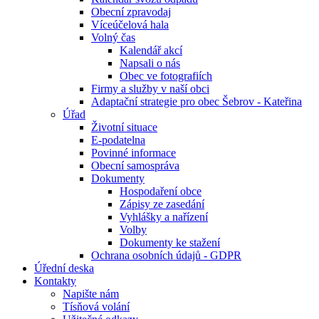
Obecní zpravodaj
Víceúčelová hala
Volný čas
Kalendář akcí
Napsali o nás
Obec ve fotografiích
Firmy a služby v naší obci
Adaptační strategie pro obec Šebrov - Kateřina
Úřad
Životní situace
E-podatelna
Povinné informace
Obecní samospráva
Dokumenty
Hospodaření obce
Zápisy ze zasedání
Vyhlášky a nařízení
Volby
Dokumenty ke stažení
Ochrana osobních údajů - GDPR
Úřední deska
Kontakty
Napište nám
Tísňová volání