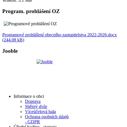
Velikost: 3.1 MB
Program. prohlášení OZ
Programové prohlášení obecního zastupitelstva 2022-2026.docx
(244.08 kB)
Jooble
Informace o obci
Doprava
Sběrný dvůr
Víceúčelová hala
Ochrana osobních údajů
- GDPR
Úřední hodiny - starosta