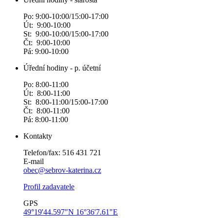
Po: 9:00-10:00/15:00-17:00
Út: 9:00-10:00
St: 9:00-10:00/15:00-17:00
Čt: 9:00-10:00
Pá: 9:00-10:00
Úřední hodiny - p. účetní
Po: 8:00-11:00
Út: 8:00-11:00
St: 8:00-11:00/15:00-17:00
Čt: 8:00-11:00
Pá: 8:00-11:00
Kontakty
Telefon/fax: 516 431 721
E-mail
obec@sebrov-katerina.cz
Profil zadavatele
GPS
49°19'44.597"N 16°36'7.61"E