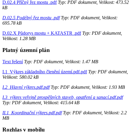
D.02.4 Příčný řez mostu .pdf
Typ: PDF dokument, Velikost: 473.52
kB
D.02.5 Podélný řez mostu .pdf
Typ: PDF dokument, Velikost:
695.78 kB
D.02.X Půdorys mostu + KATASTR .pdf
Typ: PDF dokument,
Velikost: 1.28 MB
Platný územní plán
Text řešení
Typ: PDF dokument, Velikost: 1.47 MB
I.1_Výkres základního členění území.pdf.pdf
Typ: PDF dokument,
Velikost: 580.02 kB
I.2_Hlavní výkres.pdf.pdf
Typ: PDF dokument, Velikost: 1.93 MB
I.3_výkres veřejně prospěšných staveb, opatření a sanací.pdf.pdf
Typ: PDF dokument, Velikost: 415.64 kB
II.1_Koordinační výkres.pdf.pdf
Typ: PDF dokument, Velikost: 2.2
MB
Rozhlas v mobilu