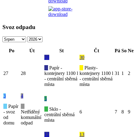
Svoz odpadu
Po
Út
St
Čt
Pá
So
Ne
29
30
Papír -
Plasty-
27
28
kontejnery 1100 l
kontejnery 1100 l
31
1
2
- centrální sběrná
- centrální sběrná
místa
místa
3
4
5
Papír
Sklo -
- svoz
Netříděný
6
7
8
9
centrální sběrná
od
komunální
místa
domu
odpad
12
13