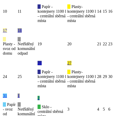
Papír -
Plasty-
10
11
kontejnery 1100 l
kontejnery 1100 l
14
15
16
- centrální sběrná
- centrální sběrná
místa
místa
17
18
Plasty -
Netříděný
19
20
21
22
23
svoz od
komunální
domu
odpad
26
27
Papír -
Plasty-
24
25
kontejnery 1100 l
kontejnery 1100 l
28
29
30
- centrální sběrná
- centrální sběrná
místa
místa
31
1
2
Papír
Sklo -
- svoz
Netříděný
3
4
5
6
centrální sběrná
od
komunální