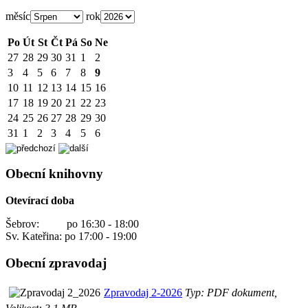
měsíc
rok
Po
Út
St
Čt
Pá
So
Ne
27
28
29
30
31
1
2
3
4
5
6
7
8
9
10
11
12
13
14
15
16
17
18
19
20
21
22
23
24
25
26
27
28
29
30
31
1
2
3
4
5
6
Obecní knihovny
Otevírací doba
Šebrov: po 16:30 - 18:00
Sv. Kateřina: po 17:00 - 19:00
Obecní zpravodaj
Zpravodaj 2-2026
Typ: PDF dokument,