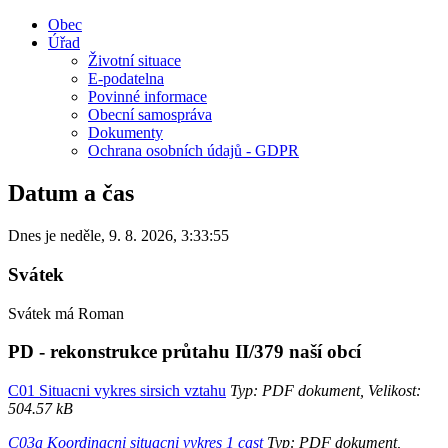
Obec
Úřad
Životní situace
E-podatelna
Povinné informace
Obecní samospráva
Dokumenty
Ochrana osobních údajů - GDPR
Datum a čas
Dnes je
neděle
,
9. 8. 2026
,
3:33:55
Svátek
Svátek má
Roman
PD - rekonstrukce průtahu II/379 naší obcí
C01 Situacni vykres sirsich vztahu
Typ: PDF dokument, Velikost:
504.57 kB
C03a Koordinacni situacni vykres 1 cast
Typ: PDF dokument,