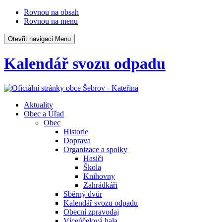
Rovnou na obsah
Rovnou na menu
Otevřit navigaci
Menu
Kalendář svozu odpadu
Aktuality
Obec a Úřad
Obec
Historie
Doprava
Organizace a spolky
Hasiči
Škola
Knihovny
Zahrádkáři
Sběrný dvůr
Kalendář svozu odpadu
Obecní zpravodaj
Víceúčelová hala