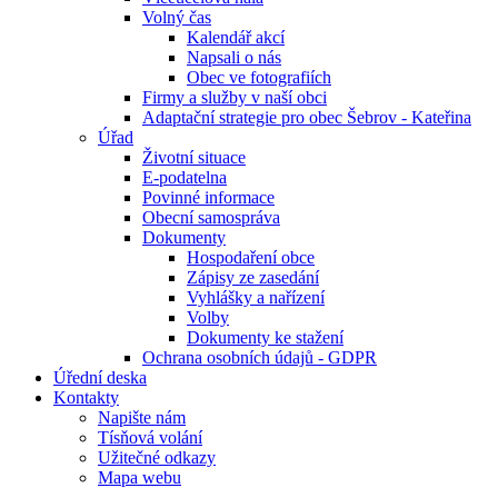
Volný čas
Kalendář akcí
Napsali o nás
Obec ve fotografiích
Firmy a služby v naší obci
Adaptační strategie pro obec Šebrov - Kateřina
Úřad
Životní situace
E-podatelna
Povinné informace
Obecní samospráva
Dokumenty
Hospodaření obce
Zápisy ze zasedání
Vyhlášky a nařízení
Volby
Dokumenty ke stažení
Ochrana osobních údajů - GDPR
Úřední deska
Kontakty
Napište nám
Tísňová volání
Užitečné odkazy
Mapa webu