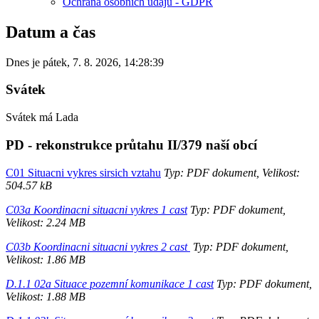
Ochrana osobních údajů - GDPR
Datum a čas
Dnes je
pátek
,
7. 8. 2026
,
14:28:39
Svátek
Svátek má
Lada
PD - rekonstrukce průtahu II/379 naší obcí
C01 Situacni vykres sirsich vztahu
Typ: PDF dokument, Velikost:
504.57 kB
C03a Koordinacni situacni vykres 1 cast
Typ: PDF dokument,
Velikost: 2.24 MB
C03b Koordinacni situacni vykres 2 cast
Typ: PDF dokument,
Velikost: 1.86 MB
D.1.1 02a Situace pozemní komunikace 1 cast
Typ: PDF dokument,
Velikost: 1.88 MB