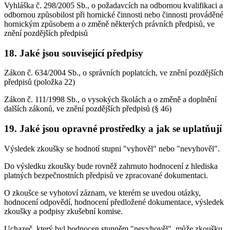
Vyhláška č. 298/2005 Sb., o požadavcích na odbornou kvalifikaci a
odbornou způsobilost při hornické činnosti nebo činnosti prováděné
hornickým způsobem a o změně některých právních předpisů, ve
znění pozdějších předpisů
18.
Jaké jsou související předpisy
Zákon č. 634/2004 Sb., o správních poplatcích, ve znění pozdějších
předpisů (položka 22)
Zákon č. 111/1998 Sb., o vysokých školách a o změně a doplnění
dalších zákonů, ve znění pozdějších předpisů (§ 46)
19.
Jaké jsou opravné prostředky a jak se uplatňují
Výsledek zkoušky se hodnotí stupni "vyhověl" nebo "nevyhověl".
Do výsledku zkoušky bude rovněž zahrnuto hodnocení z hlediska
platných bezpečnostních předpisů ve zpracované dokumentaci.
O zkoušce se vyhotoví záznam, ve kterém se uvedou otázky,
hodnocení odpovědí, hodnocení předložené dokumentace, výsledek
zkoušky a podpisy zkušební komise.
Uchazeč, který byl hodnocen stupněm "nevyhověl", může zkoušku