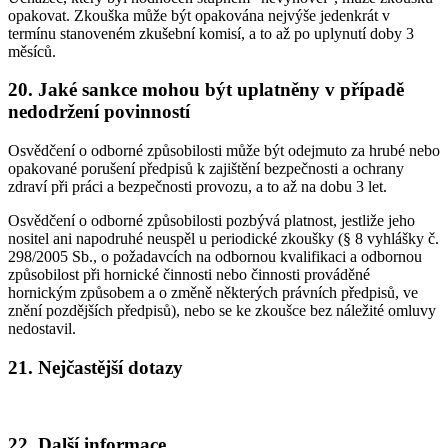
opakovat. Zkouška může být opakována nejvýše jedenkrát v
termínu stanoveném zkušební komisí, a to až po uplynutí doby 3
měsíců.
20.
Jaké sankce mohou být uplatněny v případě
nedodržení povinností
Osvědčení o odborné způsobilosti může být odejmuto za hrubé nebo
opakované porušení předpisů k zajištění bezpečnosti a ochrany
zdraví při práci a bezpečnosti provozu, a to až na dobu 3 let.
Osvědčení o odborné způsobilosti pozbývá platnost, jestliže jeho
nositel ani napodruhé neuspěl u periodické zkoušky (§ 8 vyhlášky č.
298/2005 Sb., o požadavcích na odbornou kvalifikaci a odbornou
způsobilost při hornické činnosti nebo činnosti prováděné
hornickým způsobem a o změně některých právních předpisů, ve
znění pozdějších předpisů), nebo se ke zkoušce bez náležité omluvy
nedostavil.
21.
Nejčastější dotazy
22.
Další informace