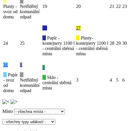
Plasty -
Netříděný
19
20
21
22
23
svoz od
komunální
domu
odpad
26
27
Papír -
Plasty-
24
25
kontejnery 1100 l
kontejnery 1100 l
28
29
30
- centrální sběrná
- centrální sběrná
místa
místa
31
1
2
Papír
Sklo -
- svoz
Netříděný
3
4
5
6
centrální sběrná
od
komunální
místa
domu
odpad
Místo