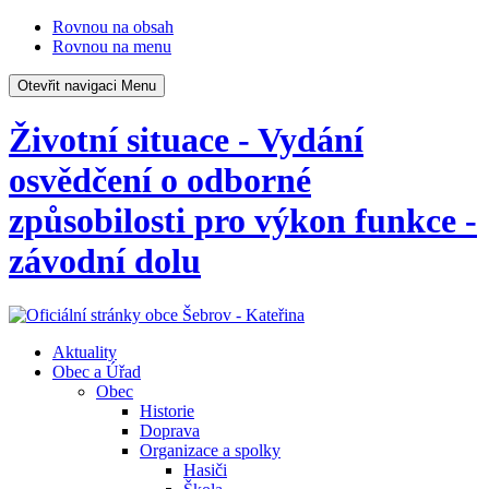
Rovnou na obsah
Rovnou na menu
Otevřit navigaci
Menu
Životní situace - Vydání
osvědčení o odborné
způsobilosti pro výkon funkce -
závodní dolu
Aktuality
Obec a Úřad
Obec
Historie
Doprava
Organizace a spolky
Hasiči