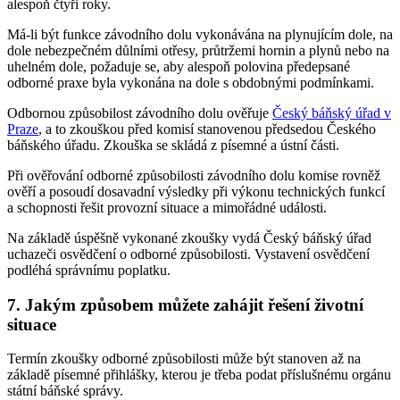
alespoň čtyři roky.
Má-li být funkce závodního dolu vykonávána na plynujícím dole, na
dole nebezpečném důlními otřesy, průtržemi hornin a plynů nebo na
uhelném dole, požaduje se, aby alespoň polovina předepsané
odborné praxe byla vykonána na dole s obdobnými podmínkami.
Odbornou způsobilost závodního dolu ověřuje
Český báňský úřad v
Praze
, a to zkouškou před komisí stanovenou předsedou Českého
báňského úřadu. Zkouška se skládá z písemné a ústní části.
Při ověřování odborné způsobilosti závodního dolu komise rovněž
ověří a posoudí dosavadní výsledky při výkonu technických funkcí
a schopnosti řešit provozní situace a mimořádné události.
Na základě úspěšně vykonané zkoušky vydá Český báňský úřad
uchazeči osvědčení o odborné způsobilosti. Vystavení osvědčení
podléhá správnímu poplatku.
7.
Jakým způsobem můžete zahájit řešení životní
situace
Termín zkoušky odborné způsobilosti může být stanoven až na
základě písemné přihlášky, kterou je třeba podat příslušnému orgánu
státní báňské správy.