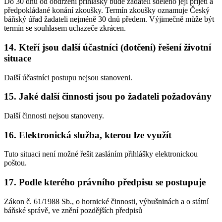
Do 30 dnů od obdržení přihlášky bude žadateli sděleno její přijetí a
předpokládané konání zkoušky. Termín zkoušky oznamuje Český
báňský úřad žadateli nejméně 30 dnů předem. Výjimečně může být
termín se souhlasem uchazeče zkrácen.
14.
Kteří jsou další účastníci (dotčení) řešení životní
situace
Další účastníci postupu nejsou stanoveni.
15.
Jaké další činnosti jsou po žadateli požadovány
Další činnosti nejsou stanoveny.
16.
Elektronická služba, kterou lze využít
Tuto situaci není možné řešit zasláním přihlášky elektronickou
poštou.
17.
Podle kterého právního předpisu se postupuje
Zákon č. 61/1988 Sb., o hornické činnosti, výbušninách a o státní
báňské správě, ve znění pozdějších předpisů