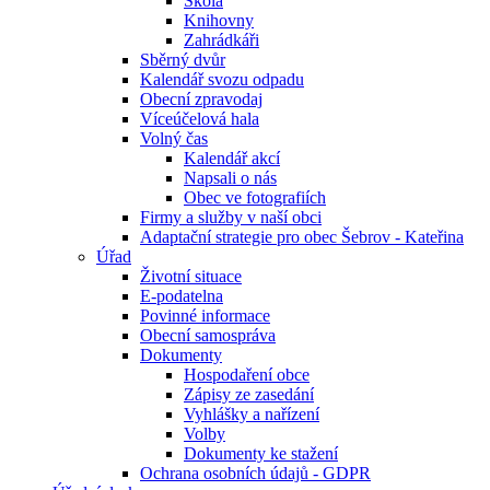
Škola
Knihovny
Zahrádkáři
Sběrný dvůr
Kalendář svozu odpadu
Obecní zpravodaj
Víceúčelová hala
Volný čas
Kalendář akcí
Napsali o nás
Obec ve fotografiích
Firmy a služby v naší obci
Adaptační strategie pro obec Šebrov - Kateřina
Úřad
Životní situace
E-podatelna
Povinné informace
Obecní samospráva
Dokumenty
Hospodaření obce
Zápisy ze zasedání
Vyhlášky a nařízení
Volby
Dokumenty ke stažení
Ochrana osobních údajů - GDPR