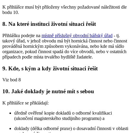
K přihlášce musí být přiloženy všechny požadované náležitosti dle
bodu 10.
8.
Na které instituci životní situaci řešit
Přihlášku podejte na
místně příslušný obvodní báňský úřad
- tj.
takový úřad, v jehož obvodu má být hornická činnost nebo činnost
prováděná hornickým způsobem vykonávána, nebo kde má sídlo
organizace, pokud činnost spadá do více obvodů, nebo v ostatních
případech podle místa trvalého bydliště žadatele.
9.
Kde, s kým a kdy životní situaci řešit
Viz bod 8
10.
Jaké doklady je nutné mít s sebou
K přihlášce se přikládají:
úředně ověřené kopie dokladů o odborné kvalifikaci
(ukončení magisterského studijního programu) a
doklady (délka odborné praxe) o dosavadní činnosti v oblasti