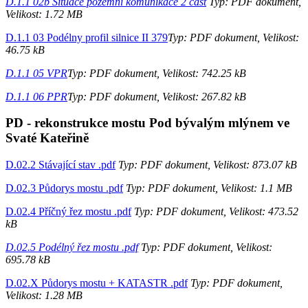
D.1.1 02b Situace pozemní komunikace 2 cast
Typ: PDF dokument,
Velikost: 1.72 MB
D.1.1 03 Podélny profil silnice II 379
Typ: PDF dokument, Velikost:
46.75 kB
D.1.1 05 VPR
Typ: PDF dokument, Velikost: 742.25 kB
D.1.1 06 PPR
Typ: PDF dokument, Velikost: 267.82 kB
PD - rekonstrukce mostu Pod bývalým mlýnem ve
Svaté Kateřině
D.02.2 Stávající stav .pdf
Typ: PDF dokument, Velikost: 873.07 kB
D.02.3 Půdorys mostu .pdf
Typ: PDF dokument, Velikost: 1.1 MB
D.02.4 Příčný řez mostu .pdf
Typ: PDF dokument, Velikost: 473.52
kB
D.02.5 Podélný řez mostu .pdf
Typ: PDF dokument, Velikost:
695.78 kB
D.02.X Půdorys mostu + KATASTR .pdf
Typ: PDF dokument,
Velikost: 1.28 MB