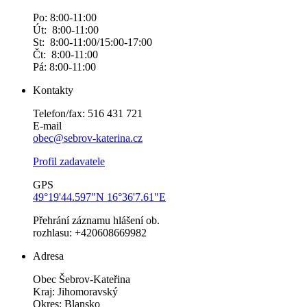
Po: 8:00-11:00
Út: 8:00-11:00
St: 8:00-11:00/15:00-17:00
Čt: 8:00-11:00
Pá: 8:00-11:00
Kontakty
Telefon/fax: 516 431 721
E-mail
obec@sebrov-katerina.cz
Profil zadavatele
GPS
49°19'44.597"N 16°36'7.61"E
Přehrání záznamu hlášení ob.
rozhlasu: +420608669982
Adresa
Obec Šebrov-Kateřina
Kraj: Jihomoravský
Okres: Blansko