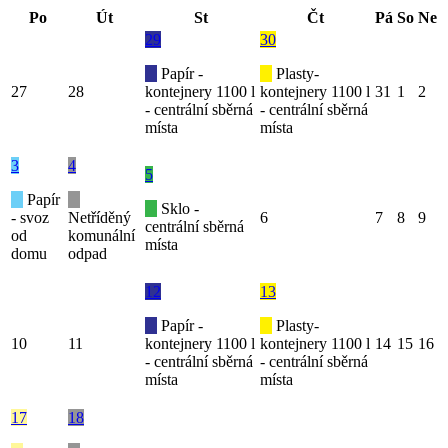
Po
Út
St
Čt
Pá
So
Ne
29
30
Papír -
Plasty-
27
28
kontejnery 1100 l
kontejnery 1100 l
31
1
2
- centrální sběrná
- centrální sběrná
místa
místa
3
4
5
Papír
Sklo -
- svoz
Netříděný
6
7
8
9
centrální sběrná
od
komunální
místa
domu
odpad
12
13
Papír -
Plasty-
10
11
kontejnery 1100 l
kontejnery 1100 l
14
15
16
- centrální sběrná
- centrální sběrná
místa
místa
17
18