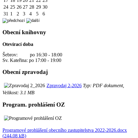
17
18
19
20
21
22
23
24
25
26
27
28
29
30
31
1
2
3
4
5
6
Obecní knihovny
Otevírací doba
Šebrov: po 16:30 - 18:00
Sv. Kateřina: po 17:00 - 19:00
Obecní zpravodaj
Zpravodaj 2-2026
Typ: PDF dokument,
Velikost: 3.1 MB
Program. prohlášení OZ
Programové prohlášení obecního zastupitelstva 2022-2026.docx
(244.08 kB)