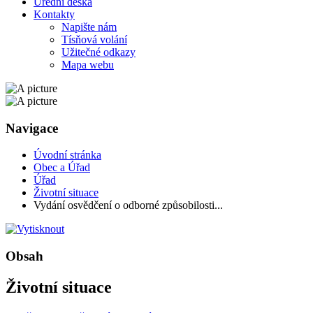
Úřední deska
Kontakty
Napište nám
Tísňová volání
Užitečné odkazy
Mapa webu
Navigace
Úvodní stránka
Obec a Úřad
Úřad
Životní situace
Vydání osvědčení o odborné způsobilosti...
Obsah
Životní situace