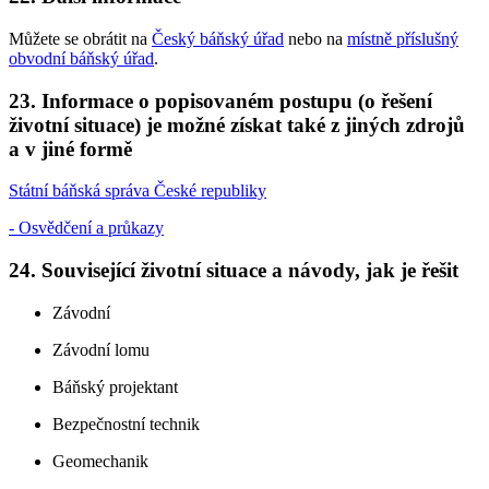
Můžete se obrátit na
Český báňský úřad
nebo na
místně příslušný
obvodní báňský úřad
.
23.
Informace o popisovaném postupu (o řešení
životní situace) je možné získat také z jiných zdrojů
a v jiné formě
Státní báňská správa České republiky
- Osvědčení a průkazy
24.
Související životní situace a návody, jak je řešit
Závodní
Závodní lomu
Báňský projektant
Bezpečnostní technik
Geomechanik