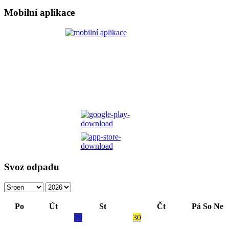
Mobilní aplikace
Svoz odpadu
Po
Út
St
Čt
Pá
So
Ne
29
30