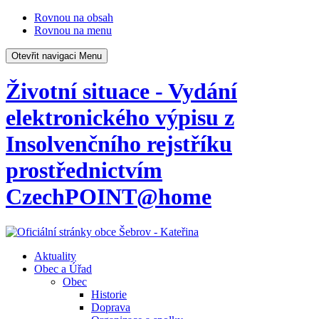
Rovnou na obsah
Rovnou na menu
Otevřit navigaci
Menu
Životní situace - Vydání
elektronického výpisu z
Insolvenčního rejstříku
prostřednictvím
CzechPOINT@home
Aktuality
Obec a Úřad
Obec
Historie
Doprava