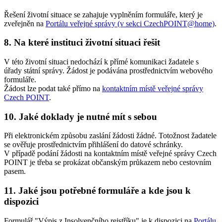
Řešení životní situace se zahajuje vyplněním formuláře, který je
zveřejněn na
Portálu veřejné správy (v sekci CzechPOINT@home)
.
8.
Na které instituci životní situaci řešit
V této životní situaci nedochází k přímé komunikaci žadatele s
úřady státní správy. Žádost je podávána prostřednictvím webového
formuláře.
Žádost lze podat také přímo na
kontaktním místě veřejné správy
Czech POINT
.
10.
Jaké doklady je nutné mít s sebou
Při elektronickém způsobu zaslání žádosti žádné. Totožnost žadatele
se ověřuje prostřednictvím přihlášení do datové schránky.
V případě podání žádosti na kontaktním místě veřejné správy Czech
POINT je třeba se prokázat občanským průkazem nebo cestovním
pasem.
11.
Jaké jsou potřebné formuláře a kde jsou k
dispozici
Formulář "Výpis z Insolvenčního rejstříku" je k dispozici na
Portálu