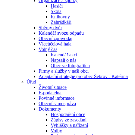
Organizace a spolky
Hasiči
Škola
Knihovny
Zahrádkáři
Sběrný dvůr
Kalendář svozu odpadu
Obecní zpravodaj
Víceúčelová hala
Volný čas
Kalendář akcí
Napsali o nás
Obec ve fotografiích
Firmy a služby v naší obci
Adaptační strategie pro obec Šebrov - Kateřina
Úřad
Životní situace
E-podatelna
Povinné informace
Obecní samospráva
Dokumenty
Hospodaření obce
Zápisy ze zasedání
Vyhlášky a nařízení
Volby