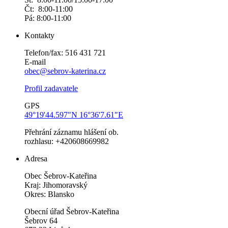
Čt: 8:00-11:00
Pá: 8:00-11:00
Kontakty
Telefon/fax: 516 431 721
E-mail
obec@sebrov-katerina.cz
Profil zadavatele
GPS
49°19'44.597"N 16°36'7.61"E
Přehrání záznamu hlášení ob.
rozhlasu: +420608669982
Adresa
Obec Šebrov-Kateřina
Kraj: Jihomoravský
Okres: Blansko
Obecní úřad Šebrov-Kateřina
Šebrov 64