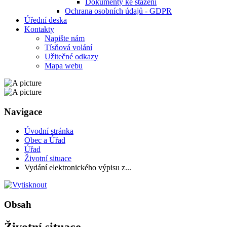
Dokumenty ke stažení
Ochrana osobních údajů - GDPR
Úřední deska
Kontakty
Napište nám
Tísňová volání
Užitečné odkazy
Mapa webu
Navigace
Úvodní stránka
Obec a Úřad
Úřad
Životní situace
Vydání elektronického výpisu z...
Obsah
Životní situace