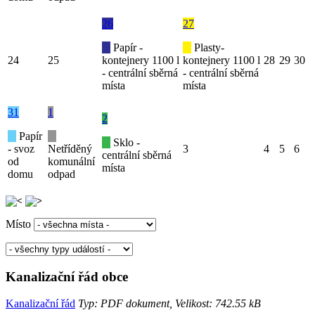
26
27
Papír -
Plasty-
24
25
kontejnery 1100 l
kontejnery 1100 l
28
29
30
- centrální sběrná
- centrální sběrná
místa
místa
31
1
2
Papír
Sklo -
- svoz
Netříděný
3
4
5
6
centrální sběrná
od
komunální
místa
domu
odpad
Místo
Kanalizační řád obce
Kanalizační řád
Typ: PDF dokument, Velikost: 742.55 kB