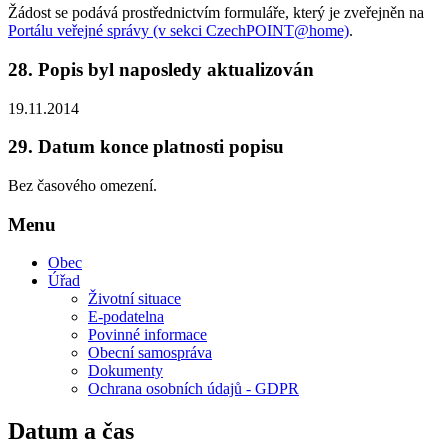
Žádost se podává prostřednictvím formuláře, který je zveřejněn na
Portálu veřejné správy (v sekci CzechPOINT@home)
.
28.
Popis byl naposledy aktualizován
19.11.2014
29.
Datum konce platnosti popisu
Bez časového omezení.
Menu
Obec
Úřad
Životní situace
E-podatelna
Povinné informace
Obecní samospráva
Dokumenty
Ochrana osobních údajů - GDPR
Datum a čas