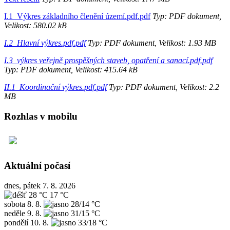
I.1_Výkres základního členění území.pdf.pdf
Typ: PDF dokument,
Velikost: 580.02 kB
I.2_Hlavní výkres.pdf.pdf
Typ: PDF dokument, Velikost: 1.93 MB
I.3_výkres veřejně prospěšných staveb, opatření a sanací.pdf.pdf
Typ: PDF dokument, Velikost: 415.64 kB
II.1_Koordinační výkres.pdf.pdf
Typ: PDF dokument, Velikost: 2.2
MB
Rozhlas v mobilu
Aktuální počasí
dnes, pátek 7. 8. 2026
28 °C
17 °C
sobota
8. 8.
28/14 °C
neděle
9. 8.
31/15 °C
pondělí
10. 8.
33/18 °C