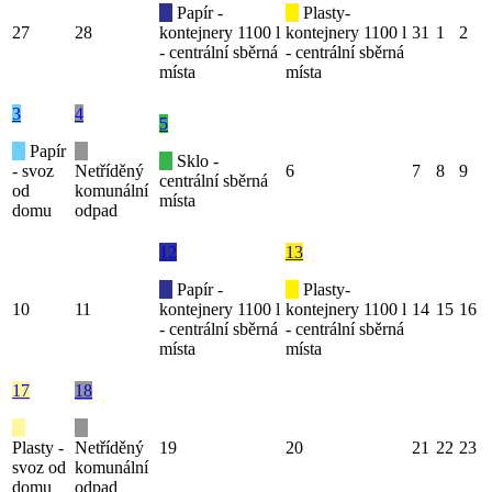
Papír -
Plasty-
27
28
kontejnery 1100 l
kontejnery 1100 l
31
1
2
- centrální sběrná
- centrální sběrná
místa
místa
3
4
5
Papír
Sklo -
- svoz
Netříděný
6
7
8
9
centrální sběrná
od
komunální
místa
domu
odpad
12
13
Papír -
Plasty-
10
11
kontejnery 1100 l
kontejnery 1100 l
14
15
16
- centrální sběrná
- centrální sběrná
místa
místa
17
18
Plasty -
Netříděný
19
20
21
22
23
svoz od
komunální
domu
odpad