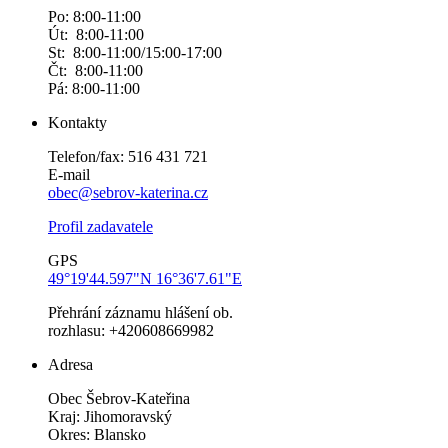
Po: 8:00-11:00
Út: 8:00-11:00
St: 8:00-11:00/15:00-17:00
Čt: 8:00-11:00
Pá: 8:00-11:00
Kontakty
Telefon/fax: 516 431 721
E-mail
obec@sebrov-katerina.cz
Profil zadavatele
GPS
49°19'44.597"N 16°36'7.61"E
Přehrání záznamu hlášení ob.
rozhlasu: +420608669982
Adresa
Obec Šebrov-Kateřina
Kraj: Jihomoravský
Okres: Blansko