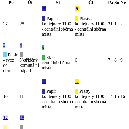
Po
Út
St
Čt
Pá
So
Ne
29
30
Papír -
Plasty-
27
28
kontejnery 1100 l
kontejnery 1100 l
31
1
2
- centrální sběrná
- centrální sběrná
místa
místa
3
4
5
Papír
Sklo -
- svoz
Netříděný
6
7
8
9
centrální sběrná
od
komunální
místa
domu
odpad
12
13
Papír -
Plasty-
10
11
kontejnery 1100 l
kontejnery 1100 l
14
15
16
- centrální sběrná
- centrální sběrná
místa
místa
17
18