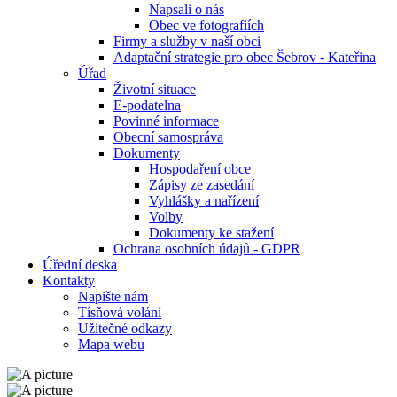
Napsali o nás
Obec ve fotografiích
Firmy a služby v naší obci
Adaptační strategie pro obec Šebrov - Kateřina
Úřad
Životní situace
E-podatelna
Povinné informace
Obecní samospráva
Dokumenty
Hospodaření obce
Zápisy ze zasedání
Vyhlášky a nařízení
Volby
Dokumenty ke stažení
Ochrana osobních údajů - GDPR
Úřední deska
Kontakty
Napište nám
Tísňová volání
Užitečné odkazy
Mapa webu