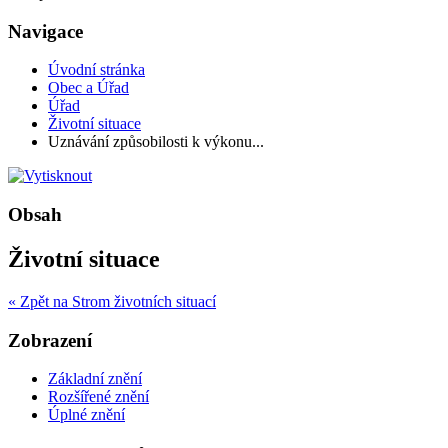
Navigace
Úvodní stránka
Obec a Úřad
Úřad
Životní situace
Uznávání způsobilosti k výkonu...
Obsah
Životní situace
« Zpět na Strom životních situací
Zobrazení
Základní znění
Rozšířené znění
Úplné znění