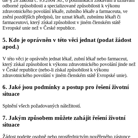
dle § 28 zákona č. 95/2004 Sb., o podmínkách získávání a uznávání
odborné způsobilosti a specializované způsobilosti k výkonu
zdravotnického povolání lékaře, zubního lékaře a farmaceuta, ve
znění pozdějších předpisů, lze uznat lékaři, zubnímu lékaři či
farmaceutovi, který získal způsobilost v jiném členském státě
Evropské unie než v České republice.
5.
Kdo je oprávněn v této věci jednat (podat žádost
apod.)
V této věci je oprávněn jednat lékař, zubní lékař nebo farmaceut,
který získal způsobilost k výkonu zdravotnického povolání jinde než
v České republice (nebo-li získal způsobilost k výkonu
zdravotnického povolání v jiném členském státě Evropské unie).
6.
Jaké jsou podmínky a postup pro řešení životní
situace
Splnění všech požadovaných náležitostí.
7.
Jakým způsobem můžete zahájit řešení životní
situace
Žádost podejte osobně nebo prostřednictvím pověřeného zástupce