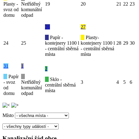
Plasty -
Netříděný
19
20
21
22
23
svoz od
komunální
domu
odpad
26
27
Papír -
Plasty-
24
25
kontejnery 1100 l
kontejnery 1100 l
28
29
30
- centrální sběrná
- centrální sběrná
místa
místa
31
1
2
Papír
Sklo -
- svoz
Netříděný
3
4
5
6
centrální sběrná
od
komunální
místa
domu
odpad
Místo
Kanalizační řád obce