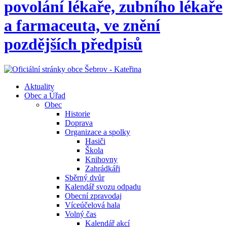
povolání lékaře, zubního lékaře
a farmaceuta, ve znění
pozdějších předpisů
Aktuality
Obec a Úřad
Obec
Historie
Doprava
Organizace a spolky
Hasiči
Škola
Knihovny
Zahrádkáři
Sběrný dvůr
Kalendář svozu odpadu
Obecní zpravodaj
Víceúčelová hala
Volný čas
Kalendář akcí