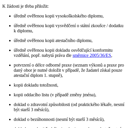
K žádosti je třeba přiložit:
úředně ověřenou kopii vysokoškolského diplomu,
úředně ověřenou kopii vysvědčení o státní zkoušce / dodatku
k diplomu,
úředně ověřenou kopii atestačního diplomu,
úředně ověřenou kopii dokladu osvědčující konformitu
vzdělání, popř. nabytá práva dle
směrnice 2005/36/ES
,
potvrzení o délce odborné praxe (seznam výkonů a praxe pro
daný obor je nutné doložit v případě, že žadatel získal pouze
atestační diplom 1. stupně),
kopii dokladu totožnosti,
kopii oddacího listu (v případě změny jména),
doklad o zdravotní způsobilosti (od praktického lékaře, nesmí
být starší 3 měsíců),
doklad o bezúhonnosti (nesmí být starší 3 měsíců),