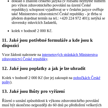
doklad o znalosti českého jazyka (v rozsahu nezbytně nutném
pro výkon zdravotnického povolání na území České
republiky); schopnost vyjadřovat se v českém jazyce ověřuje
také Ministerstvo zdravotnictví České republiky - je třeba si
předem dojednat termín na tel.: +420 224 972 401); netýká se
slovensky mluvících žadatelů,
kolek v hodnotě 2 000 Kč.
11.
Jaké jsou potřebné formuláře a kde jsou k
dispozici
Vzor žádosti naleznete na
internetových stránkách Ministerstva
zdravotnictví České republiky
.
12.
Jaké jsou poplatky a jak je lze uhradit
Kolek v hodnotě 2 000 Kč (lze jej zakoupit na
pobočkách České
pošty
).
13.
Jaké jsou lhůty pro vyřízení
Řízení o uznání způsobilosti k výkonu zdravotnického povolání
musí být skončeno nejpozději do 60 dnů po předložení veškerých