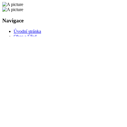
Navigace
Úvodní stránka
Obec a Úřad
Obec
Kalendář svozu odpadu
Obsah
Typ události
Místo
Měsíc
Rok
Filtrovat
28
.7.
29
.7.
30
.7.
Šebrov-Kateřina