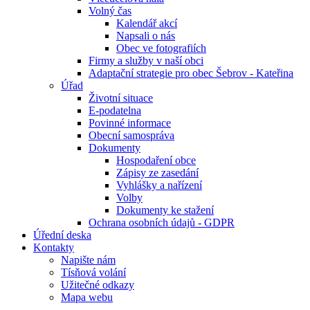
Volný čas
Kalendář akcí
Napsali o nás
Obec ve fotografiích
Firmy a služby v naší obci
Adaptační strategie pro obec Šebrov - Kateřina
Úřad
Životní situace
E-podatelna
Povinné informace
Obecní samospráva
Dokumenty
Hospodaření obce
Zápisy ze zasedání
Vyhlášky a nařízení
Volby
Dokumenty ke stažení
Ochrana osobních údajů - GDPR
Úřední deska
Kontakty
Napište nám
Tísňová volání
Užitečné odkazy
Mapa webu