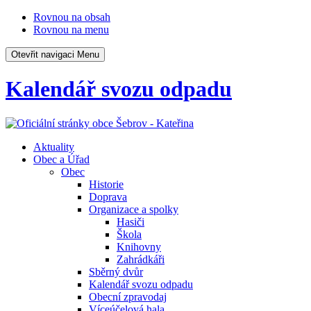
Rovnou na obsah
Rovnou na menu
Otevřit navigaci
Menu
Kalendář svozu odpadu
Aktuality
Obec a Úřad
Obec
Historie
Doprava
Organizace a spolky
Hasiči
Škola
Knihovny
Zahrádkáři
Sběrný dvůr
Kalendář svozu odpadu
Obecní zpravodaj
Víceúčelová hala