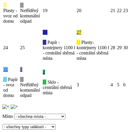
Plasty -
Netříděný
19
20
21
22
23
svoz od
komunální
domu
odpad
26
27
Papír -
Plasty-
24
25
kontejnery 1100 l
kontejnery 1100 l
28
29
30
- centrální sběrná
- centrální sběrná
místa
místa
31
1
2
Papír
Sklo -
- svoz
Netříděný
3
4
5
6
centrální sběrná
od
komunální
místa
domu
odpad
Místo