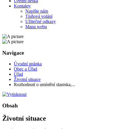
Úřední deska
Kontakty
Napište nám
Tísňová volání
Užitečné odkazy
Mapa webu
Navigace
Úvodní stránka
Obec a Úřad
Úřad
Životní situace
Rozhodnutí o umístění slaniska,...
Obsah
Životní situace