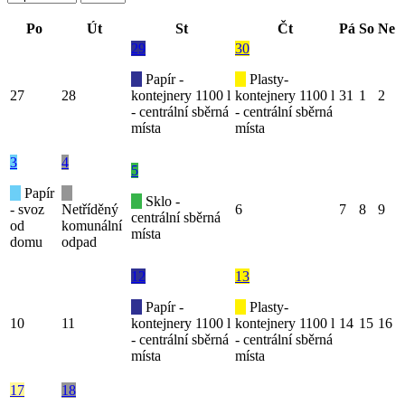
Po
Út
St
Čt
Pá
So
Ne
29
30
Papír -
Plasty-
27
28
kontejnery 1100 l
kontejnery 1100 l
31
1
2
- centrální sběrná
- centrální sběrná
místa
místa
3
4
5
Papír
Sklo -
- svoz
Netříděný
6
7
8
9
centrální sběrná
od
komunální
místa
domu
odpad
12
13
Papír -
Plasty-
10
11
kontejnery 1100 l
kontejnery 1100 l
14
15
16
- centrální sběrná
- centrální sběrná
místa
místa
17
18