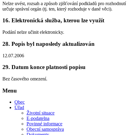
Nelze uvést, rozsah a způsob zjišťování podkladů pro rozhodnutí
určuje správní orgán (tj. ten, který rozhoduje v dané věci).
16.
Elektronická služba, kterou lze využít
Podání nelze učinit elektronicky.
28.
Popis byl naposledy aktualizován
12.07.2006
29.
Datum konce platnosti popisu
Bez časového omezení.
Menu
Obec
Úřad
Životní situace
E-podatelna
Povinné informace
Obecní samospráva
Dokumenty