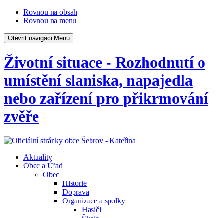
Rovnou na obsah
Rovnou na menu
Otevřit navigaci
Menu
Životní situace - Rozhodnutí o
umístění slaniska, napajedla
nebo zařízení pro přikrmování
zvěře
Aktuality
Obec a Úřad
Obec
Historie
Doprava
Organizace a spolky
Hasiči