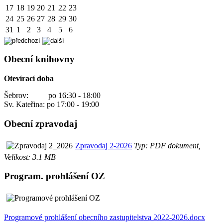
17
18
19
20
21
22
23
24
25
26
27
28
29
30
31
1
2
3
4
5
6
Obecní knihovny
Otevírací doba
Šebrov: po 16:30 - 18:00
Sv. Kateřina: po 17:00 - 19:00
Obecní zpravodaj
Zpravodaj 2-2026
Typ: PDF dokument,
Velikost: 3.1 MB
Program. prohlášení OZ
Programové prohlášení obecního zastupitelstva 2022-2026.docx