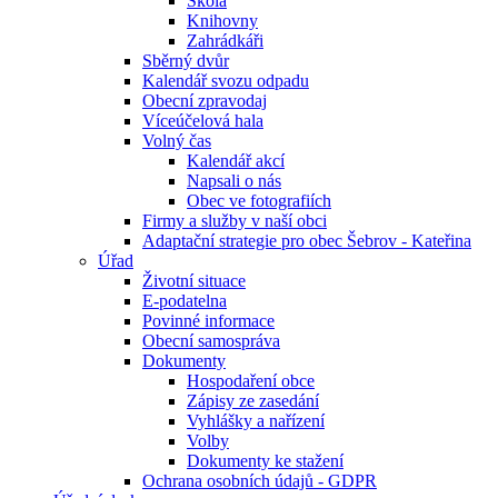
Škola
Knihovny
Zahrádkáři
Sběrný dvůr
Kalendář svozu odpadu
Obecní zpravodaj
Víceúčelová hala
Volný čas
Kalendář akcí
Napsali o nás
Obec ve fotografiích
Firmy a služby v naší obci
Adaptační strategie pro obec Šebrov - Kateřina
Úřad
Životní situace
E-podatelna
Povinné informace
Obecní samospráva
Dokumenty
Hospodaření obce
Zápisy ze zasedání
Vyhlášky a nařízení
Volby
Dokumenty ke stažení
Ochrana osobních údajů - GDPR