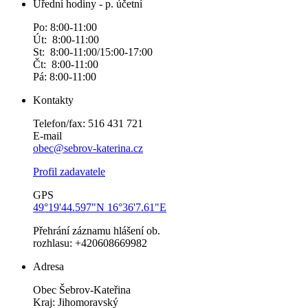
Úřední hodiny - p. účetní
Po: 8:00-11:00
Út: 8:00-11:00
St: 8:00-11:00/15:00-17:00
Čt: 8:00-11:00
Pá: 8:00-11:00
Kontakty
Telefon/fax: 516 431 721
E-mail
obec@sebrov-katerina.cz
Profil zadavatele
GPS
49°19'44.597"N 16°36'7.61"E
Přehrání záznamu hlášení ob.
rozhlasu: +420608669982
Adresa
Obec Šebrov-Kateřina
Kraj: Jihomoravský