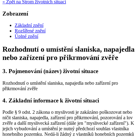
« Zpět na Strom životních situací
Zobrazení
Základní znění
Rozšířené znění
Úplné znění
Rozhodnutí o umístění slaniska, napajedla
nebo zařízení pro přikrmování zvěře
3.
Pojmenování (název) životní situace
Rozhodnutí o umístění slaniska, napajedla nebo zařízení pro
přikrmování zvěře
4.
Základní informace k životní situaci
Podle § 9 odst. 2 zákona o myslivosti je zakázáno poškozovat nebo
ničit slaniska, napajedla, zařízení pro přikrmování, pozorování a lov
zvěře a další myslivecká zařízení (dále jen "myslivecké zařízení"). K
jejich vybudování a umístění je nutný předchozí souhlas vlastníka
honebního pozemku. Nedá-li žádný z vlastníků honebních pozemků