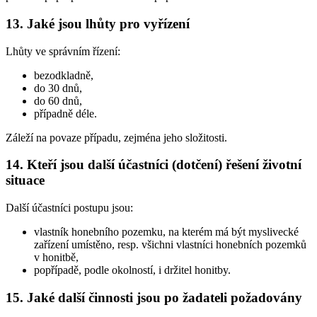
13.
Jaké jsou lhůty pro vyřízení
Lhůty ve správním řízení:
bezodkladně,
do 30 dnů,
do 60 dnů,
případně déle.
Záleží na povaze případu, zejména jeho složitosti.
14.
Kteří jsou další účastníci (dotčení) řešení životní
situace
Další účastníci postupu jsou:
vlastník honebního pozemku, na kterém má být myslivecké
zařízení umístěno, resp. všichni vlastníci honebních pozemků
v honitbě,
popřípadě, podle okolností, i držitel honitby.
15.
Jaké další činnosti jsou po žadateli požadovány