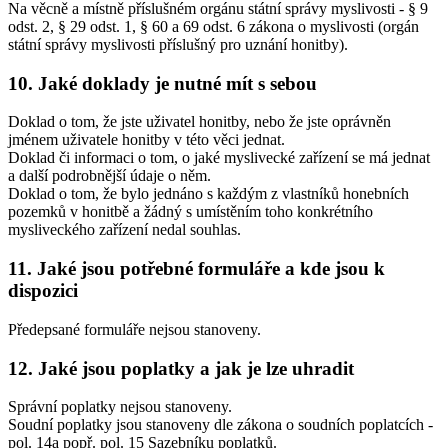
Na věcně a místně příslušném orgánu státní správy myslivosti - § 9
odst. 2, § 29 odst. 1, § 60 a 69 odst. 6 zákona o myslivosti (orgán
státní správy myslivosti příslušný pro uznání honitby).
10.
Jaké doklady je nutné mít s sebou
Doklad o tom, že jste uživatel honitby, nebo že jste oprávněn
jménem uživatele honitby v této věci jednat.
Doklad či informaci o tom, o jaké myslivecké zařízení se má jednat
a další podrobnější údaje o něm.
Doklad o tom, že bylo jednáno s každým z vlastníků honebních
pozemků v honitbě a žádný s umístěním toho konkrétního
mysliveckého zařízení nedal souhlas.
11.
Jaké jsou potřebné formuláře a kde jsou k
dispozici
Předepsané formuláře nejsou stanoveny.
12.
Jaké jsou poplatky a jak je lze uhradit
Správní poplatky nejsou stanoveny.
Soudní poplatky jsou stanoveny dle zákona o soudních poplatcích -
pol. 14a popř. pol. 15 Sazebníku poplatků.