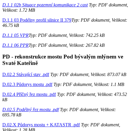
D.1.1 02b Situace pozemní komunikace 2 cast
Typ: PDF dokument,
Velikost: 1.72 MB
D.1.1 03 Podélny profil silnice II 379
Typ: PDF dokument, Velikost:
46.75 kB
D.1.1 05 VPR
Typ: PDF dokument, Velikost: 742.25 kB
D.1.1 06 PPR
Typ: PDF dokument, Velikost: 267.82 kB
PD - rekonstrukce mostu Pod bývalým mlýnem ve
Svaté Kateřině
D.02.2 Stávající stav .pdf
Typ: PDF dokument, Velikost: 873.07 kB
D.02.3 Půdorys mostu .pdf
Typ: PDF dokument, Velikost: 1.1 MB
D.02.4 Příčný řez mostu .pdf
Typ: PDF dokument, Velikost: 473.52
kB
D.02.5 Podélný řez mostu .pdf
Typ: PDF dokument, Velikost:
695.78 kB
D.02.X Půdorys mostu + KATASTR .pdf
Typ: PDF dokument,
Velikost: 1.28 MB