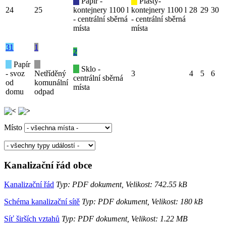
Papír -
Plasty-
24
25
kontejnery 1100 l
kontejnery 1100 l
28
29
30
- centrální sběrná
- centrální sběrná
místa
místa
31
1
2
Papír
Sklo -
- svoz
Netříděný
3
4
5
6
centrální sběrná
od
komunální
místa
domu
odpad
Místo
Kanalizační řád obce
Kanalizační řád
Typ: PDF dokument, Velikost: 742.55 kB
Schéma kanalizační sítě
Typ: PDF dokument, Velikost: 180 kB
Síť širších vztahů
Typ: PDF dokument, Velikost: 1.22 MB