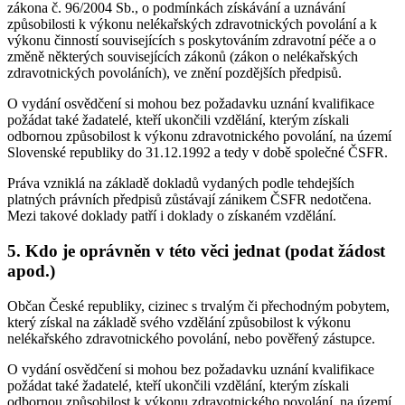
zákona č. 96/2004 Sb., o podmínkách získávání a uznávání
způsobilosti k výkonu nelékařských zdravotnických povolání a k
výkonu činností souvisejících s poskytováním zdravotní péče a o
změně některých souvisejících zákonů (zákon o nelékařských
zdravotnických povoláních), ve znění pozdějších předpisů.
O vydání osvědčení si mohou bez požadavku uznání kvalifikace
požádat také žadatelé, kteří ukončili vzdělání, kterým získali
odbornou způsobilost k výkonu zdravotnického povolání, na území
Slovenské republiky do 31.12.1992 a tedy v době společné ČSFR.
Práva vzniklá na základě dokladů vydaných podle tehdejších
platných právních předpisů zůstávají zánikem ČSFR nedotčena.
Mezi takové doklady patří i doklady o získaném vzdělání.
5.
Kdo je oprávněn v této věci jednat (podat žádost
apod.)
Občan České republiky, cizinec s trvalým či přechodným pobytem,
který získal na základě svého vzdělání způsobilost k výkonu
nelékařského zdravotnického povolání, nebo pověřený zástupce.
O vydání osvědčení si mohou bez požadavku uznání kvalifikace
požádat také žadatelé, kteří ukončili vzdělání, kterým získali
odbornou způsobilost k výkonu zdravotnického povolání, na území