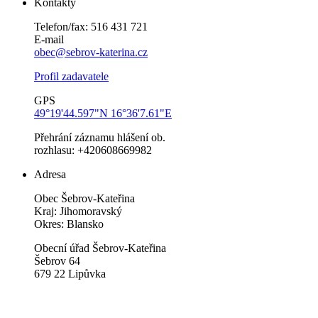
Kontakty
Telefon/fax: 516 431 721
E-mail
obec@sebrov-katerina.cz
Profil zadavatele
GPS
49°19'44.597"N 16°36'7.61"E
Přehrání záznamu hlášení ob.
rozhlasu: +420608669982
Adresa
Obec Šebrov-Kateřina
Kraj: Jihomoravský
Okres: Blansko
Obecní úřad Šebrov-Kateřina
Šebrov 64
679 22 Lipůvka