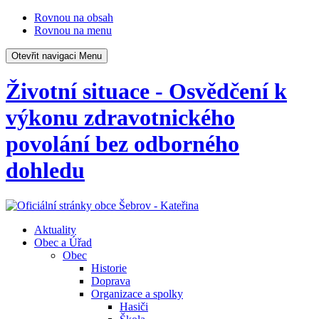
Rovnou na obsah
Rovnou na menu
Otevřit navigaci
Menu
Životní situace - Osvědčení k
výkonu zdravotnického
povolání bez odborného
dohledu
Aktuality
Obec a Úřad
Obec
Historie
Doprava
Organizace a spolky
Hasiči