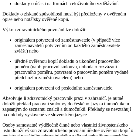
doklady o účasti na formách celoživotního vzdělávání.
Doklady o získané způsobilosti musí být předloženy v ověřeném
opise nebo notářsky ověřené kopii.
Výkon zdravotnického povolání lze doložit:
originálem potvrzení od zaměstnavatele (v případě více
zaměstnavatelů potvrzením od každého zaměstnavatele
zvlášť) nebo
úředně ověřenou kopií dokladu o ukončení pracovního
poměru (např. pracovní smlouva, dohoda o rozvázání
pracovního poměru, potvrzení o pracovním poměru vydané
předchozím zaměstnavatelem) nebo
originálem potvrzení od posledního zaměstnavatele.
Absolvuje-li zdravotnický pracovník praxi v zahraničí, je nutné
doložit překlad pracovní smlouvy do českého jazyka tlumočníkem
zapsaným do seznamu znalců a tlumočníků. Překlady se nevztahují
na doklady vystavené ve slovenském jazyce.
Osoby samostatně výdělečně činné nebo vlastníci živnostenského
listu doloží výkon zdravotnického povolání úředně ověřenou kopií o
registraci nestátního zdravotnického zařízení nebo živnostenského