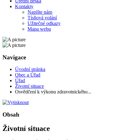
Úřední deska
Kontakty
Napište nám
Tísňová volání
Užitečné odkazy
Mapa webu
Navigace
Úvodní stránka
Obec a Úřad
Úřad
Životní situace
Osvědčení k výkonu zdravotnického...
Obsah
Životní situace