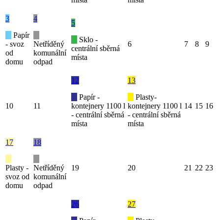
3
4
5
Papír
Sklo -
- svoz
Netříděný
6
7
8
9
centrální sběrná
od
komunální
místa
domu
odpad
12
13
Papír -
Plasty-
10
11
kontejnery 1100 l
kontejnery 1100 l
14
15
16
- centrální sběrná
- centrální sběrná
místa
místa
17
18
Plasty -
Netříděný
19
20
21
22
23
svoz od
komunální
domu
odpad
26
27