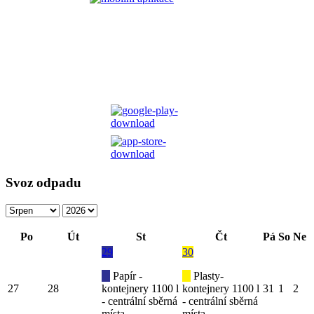
Svoz odpadu
Po
Út
St
Čt
Pá
So
Ne
29
30
Papír -
Plasty-
27
28
kontejnery 1100 l
kontejnery 1100 l
31
1
2
- centrální sběrná
- centrální sběrná
místa
místa