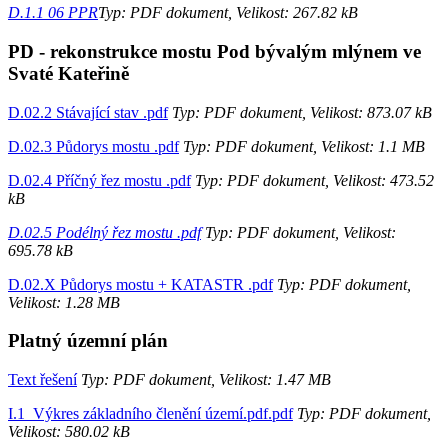
D.1.1 06 PPR
Typ: PDF dokument, Velikost: 267.82 kB
PD - rekonstrukce mostu Pod bývalým mlýnem ve
Svaté Kateřině
D.02.2 Stávající stav .pdf
Typ: PDF dokument, Velikost: 873.07 kB
D.02.3 Půdorys mostu .pdf
Typ: PDF dokument, Velikost: 1.1 MB
D.02.4 Příčný řez mostu .pdf
Typ: PDF dokument, Velikost: 473.52
kB
D.02.5 Podélný řez mostu .pdf
Typ: PDF dokument, Velikost:
695.78 kB
D.02.X Půdorys mostu + KATASTR .pdf
Typ: PDF dokument,
Velikost: 1.28 MB
Platný územní plán
Text řešení
Typ: PDF dokument, Velikost: 1.47 MB
I.1_Výkres základního členění území.pdf.pdf
Typ: PDF dokument,
Velikost: 580.02 kB