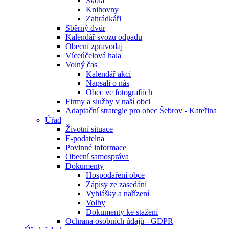
Škola
Knihovny
Zahrádkáři
Sběrný dvůr
Kalendář svozu odpadu
Obecní zpravodaj
Víceúčelová hala
Volný čas
Kalendář akcí
Napsali o nás
Obec ve fotografiích
Firmy a služby v naší obci
Adaptační strategie pro obec Šebrov - Kateřina
Úřad
Životní situace
E-podatelna
Povinné informace
Obecní samospráva
Dokumenty
Hospodaření obce
Zápisy ze zasedání
Vyhlášky a nařízení
Volby
Dokumenty ke stažení
Ochrana osobních údajů - GDPR