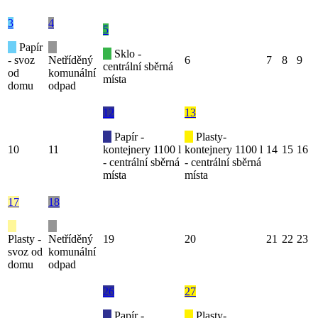
3
4
5
Papír
Sklo -
- svoz
Netříděný
6
7
8
9
centrální sběrná
od
komunální
místa
domu
odpad
12
13
Papír -
Plasty-
10
11
kontejnery 1100 l
kontejnery 1100 l
14
15
16
- centrální sběrná
- centrální sběrná
místa
místa
17
18
Plasty -
Netříděný
19
20
21
22
23
svoz od
komunální
domu
odpad
26
27
Papír -
Plasty-