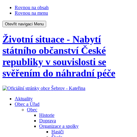
Rovnou na obsah
Rovnou na menu
Otevřit navigaci
Menu
Životní situace - Nabytí
státního občanství České
republiky v souvislosti se
svěřením do náhradní péče
Aktuality
Obec a Úřad
Obec
Historie
Doprava
Organizace a spolky
Hasiči