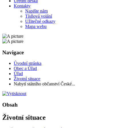
Úřední deska
Kontakty
Napište nám
Tísňová volání
Užitečné odkazy
Mapa webu
Navigace
Úvodní stránka
Obec a Úřad
Úřad
Životní situace
Nabytí státního občanství České...
Obsah
Životní situace