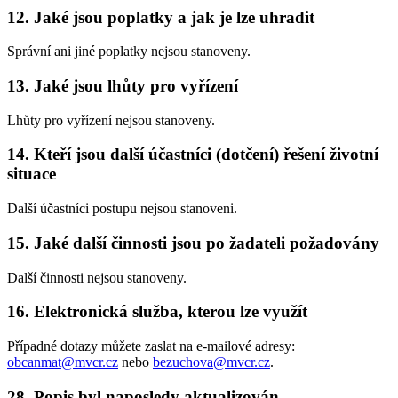
12.
Jaké jsou poplatky a jak je lze uhradit
Správní ani jiné poplatky nejsou stanoveny.
13.
Jaké jsou lhůty pro vyřízení
Lhůty pro vyřízení nejsou stanoveny.
14.
Kteří jsou další účastníci (dotčení) řešení životní
situace
Další účastníci postupu nejsou stanoveni.
15.
Jaké další činnosti jsou po žadateli požadovány
Další činnosti nejsou stanoveny.
16.
Elektronická služba, kterou lze využít
Případné dotazy můžete zaslat na e-mailové adresy:
obcanmat@mvcr.cz
nebo
bezuchova@mvcr.cz
.
28.
Popis byl naposledy aktualizován