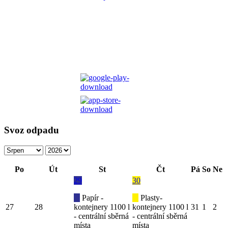
Svoz odpadu
Po
Út
St
Čt
Pá
So
Ne
29
30
Papír -
Plasty-
27
28
kontejnery 1100 l
kontejnery 1100 l
31
1
2
- centrální sběrná
- centrální sběrná
místa
místa