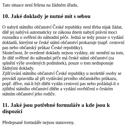
Tato situace není řešena na žádném úřadu.
10.
Jaké doklady je nutné mít s sebou
O nabytí státního občanství České republiky není třeba nijak žádat,
dítě jej nabývá automaticky ze zákona dnem nabytí právní moci
rozsudku o svěření do náhradní péče. Jedná se tedy pouze o vydání
dokladů, kterými se české státní občanství prokazuje (např. cestovní
pas nebo občanský průkaz České republiky).
Skutečnost, že uvedené doklady nejsou vydány, nic nemění na tom,
že dítě svěřené do náhradní péče má české státní občanství (za
splnění výše uvedených podmínek), pouze o tom nedisponuje
žádnými doklady.
Zjišťování státního občanství České republiky u nezletilé osoby se
provádí zpravidla až při vydávání prvního občanského průkazu,
popř. dříve, má-li být dítěti vydán cestovní pas nebo požádají-li o
zjištění státního občanství dítěte a vydání osvědčení o českém
státním občanství jeho rodiče.
11.
Jaké jsou potřebné formuláře a kde jsou k
dispozici
Předepsané formuláře nejsou stanoveny.