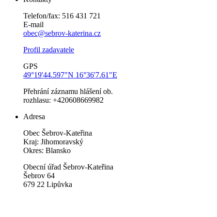
Telefon/fax: 516 431 721
E-mail
obec@sebrov-katerina.cz
Profil zadavatele
GPS
49°19'44.597"N 16°36'7.61"E
Přehrání záznamu hlášení ob.
rozhlasu: +420608669982
Adresa
Obec Šebrov-Kateřina
Kraj: Jihomoravský
Okres: Blansko
Obecní úřad Šebrov-Kateřina
Šebrov 64
679 22 Lipůvka