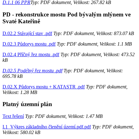
D.1.1 06 PPR
Typ: PDF dokument, Velikost: 267.82 kB
PD - rekonstrukce mostu Pod bývalým mlýnem ve
Svaté Kateřině
D.02.2 Stávající stav .pdf
Typ: PDF dokument, Velikost: 873.07 kB
D.02.3 Půdorys mostu .pdf
Typ: PDF dokument, Velikost: 1.1 MB
D.02.4 Příčný řez mostu .pdf
Typ: PDF dokument, Velikost: 473.52
kB
D.02.5 Podélný řez mostu .pdf
Typ: PDF dokument, Velikost:
695.78 kB
D.02.X Půdorys mostu + KATASTR .pdf
Typ: PDF dokument,
Velikost: 1.28 MB
Platný územní plán
Text řešení
Typ: PDF dokument, Velikost: 1.47 MB
I.1_Výkres základního členění území.pdf.pdf
Typ: PDF dokument,
Velikost: 580.02 kB