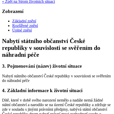
« Zpět na Strom životních situací
Zobrazení
Základní znění
Rozšířené znění
Úplné znění
Nabytí státního občanství České
republiky v souvislosti se svěřením do
náhradní péče
3.
Pojmenování (název) životní situace
Nabytí státního občanství České republiky v souvislosti se svěřením
do náhradní péče
4.
Základní informace k životní situaci
Dítě, které v době svého narození nemělo a nadále nemá žádné
státní občanství a narodilo se na území České republiky a zdržuje se
zde v souladu s jinými právními předpisy, nabývá státní občanství
České republiky dnem nabytí právní moci rozhodnutí soudu o