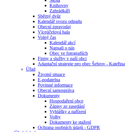
Škola
Knihovny
Zahrádkáři
Sběrný dvůr
Kalendář svozu odpadu
Obecní zpravodaj
Víceúčelová hala
Volný čas
Kalendář akcí
Napsali o nás
Obec ve fotografiích
Firmy a služby v naší obci
Adaptační strategie pro obec Šebrov - Kateřina
Úřad
Životní situace
E-podatelna
Povinné informace
Obecní samospráva
Dokumenty
Hospodaření obce
Zápisy ze zasedání
Vyhlášky a nařízení
Volby
Dokumenty ke stažení
Ochrana osobních údajů - GDPR