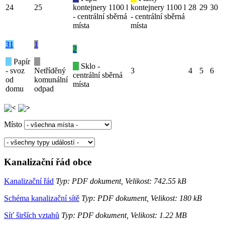
24
25
kontejnery 1100 l
kontejnery 1100 l
28
29
30
- centrální sběrná
- centrální sběrná
místa
místa
31
1
2
Papír
Sklo -
- svoz
Netříděný
3
4
5
6
centrální sběrná
od
komunální
místa
domu
odpad
Místo
Kanalizační řád obce
Kanalizační řád
Typ: PDF dokument, Velikost: 742.55 kB
Schéma kanalizační sítě
Typ: PDF dokument, Velikost: 180 kB
Síť širších vztahů
Typ: PDF dokument, Velikost: 1.22 MB