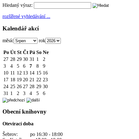
Hledaný výraz:
rozšířené vyhledávání ...
Kalendář akcí
měsíc
rok
Po
Út
St
Čt
Pá
So
Ne
27
28
29
30
31
1
2
3
4
5
6
7
8
9
10
11
12
13
14
15
16
17
18
19
20
21
22
23
24
25
26
27
28
29
30
31
1
2
3
4
5
6
Obecní knihovny
Otevírací doba
Šebrov: po 16:30 - 18:00