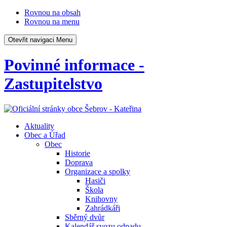
Rovnou na obsah
Rovnou na menu
Otevřit navigaci
Menu
Povinné informace -
Zastupitelstvo
Aktuality
Obec a Úřad
Obec
Historie
Doprava
Organizace a spolky
Hasiči
Škola
Knihovny
Zahrádkáři
Sběrný dvůr
Kalendář svozu odpadu