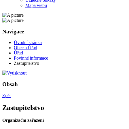
Užitečné odkazy
Mapa webu
Navigace
Úvodní stránka
Obec a Úřad
Úřad
Povinné informace
Zastupitelstvo
Obsah
Zpět
Zastupitelstvo
Organizační zařazení