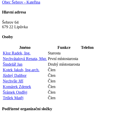
Obec Šebrov - Kateřina
Hlavní adresa
Šebrov 64
679 22 Lipůvka
Osoby
Jméno
Funkce
Telefon
Kloz Radek, Ing.
Starosta
Nechvátalová Renata, Mgr.
První místostarosta
Šindelář Jan
Druhý místostarosta
Kotek Jakub, Ing.arch.
Člen
Jízdný Dalibor
Člen
Nechvíle Jiří
Člen
Komárek Zdenek
Člen
Šrámek Ondřej
Člen
Trtílek Matěj
Člen
Podřízené organizační složky