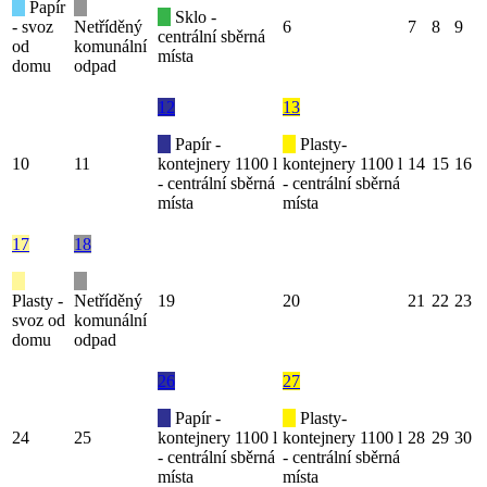
Papír
Sklo -
- svoz
Netříděný
6
7
8
9
centrální sběrná
od
komunální
místa
domu
odpad
12
13
Papír -
Plasty-
10
11
kontejnery 1100 l
kontejnery 1100 l
14
15
16
- centrální sběrná
- centrální sběrná
místa
místa
17
18
Plasty -
Netříděný
19
20
21
22
23
svoz od
komunální
domu
odpad
26
27
Papír -
Plasty-
24
25
kontejnery 1100 l
kontejnery 1100 l
28
29
30
- centrální sběrná
- centrální sběrná
místa
místa