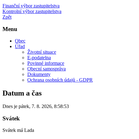
Finanční výbor zastupitelstva
Kontrolní výbor zastupitelstva
Zpět
Menu
Obec
Úřad
Životní situace
E-podatelna
Povinné informace
Obecní samospráva
Dokumenty
Ochrana osobních údajů - GDPR
Datum a čas
Dnes je
pátek
,
7. 8. 2026
,
8:58:53
Svátek
Svátek má
Lada