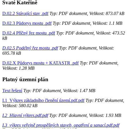
Svaté Kateřině
D.02.2 Stávající stav .pdf
Typ: PDF dokument, Velikost: 873.07 kB
D.02.3 Půdorys mostu .pdf
Typ: PDF dokument, Velikost: 1.1 MB
D.02.4 Příčný řez mostu .pdf
Typ: PDF dokument, Velikost: 473.52
kB
D.02.5 Podélný řez mostu .pdf
Typ: PDF dokument, Velikost:
695.78 kB
D.02.X Půdorys mostu + KATASTR .pdf
Typ: PDF dokument,
Velikost: 1.28 MB
Platný územní plán
Text řešení
Typ: PDF dokument, Velikost: 1.47 MB
I.1_Výkres základního členění území.pdf.pdf
Typ: PDF dokument,
Velikost: 580.02 kB
I.2_Hlavní výkres.pdf.pdf
Typ: PDF dokument, Velikost: 1.93 MB
I.3_výkres veřejně prospěšných staveb, opatření a sanací.pdf.pdf