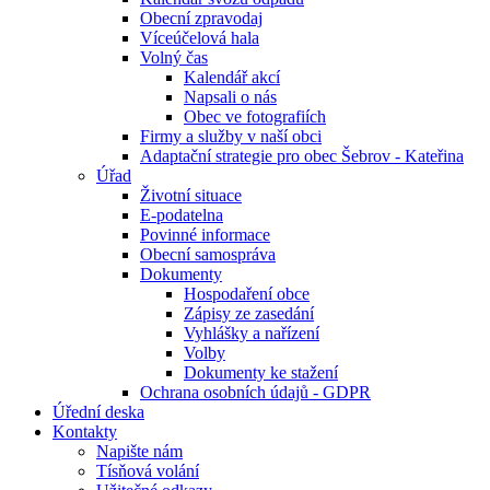
Obecní zpravodaj
Víceúčelová hala
Volný čas
Kalendář akcí
Napsali o nás
Obec ve fotografiích
Firmy a služby v naší obci
Adaptační strategie pro obec Šebrov - Kateřina
Úřad
Životní situace
E-podatelna
Povinné informace
Obecní samospráva
Dokumenty
Hospodaření obce
Zápisy ze zasedání
Vyhlášky a nařízení
Volby
Dokumenty ke stažení
Ochrana osobních údajů - GDPR
Úřední deska
Kontakty
Napište nám
Tísňová volání