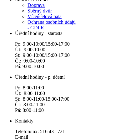
Doprava
Sběrný dvůr
Víceúčelová hala
Ochrana osobních údajů
- GDPR
Úřední hodiny - starosta
Po: 9:00-10:00/15:00-17:00
Út: 9:00-10:00
St: 9:00-10:00/15:00-17:00
Čt: 9:00-10:00
Pá: 9:00-10:00
Úřední hodiny - p. účetní
Po: 8:00-11:00
Út: 8:00-11:00
St: 8:00-11:00/15:00-17:00
Čt: 8:00-11:00
Pá: 8:00-11:00
Kontakty
Telefon/fax: 516 431 721
E-mail