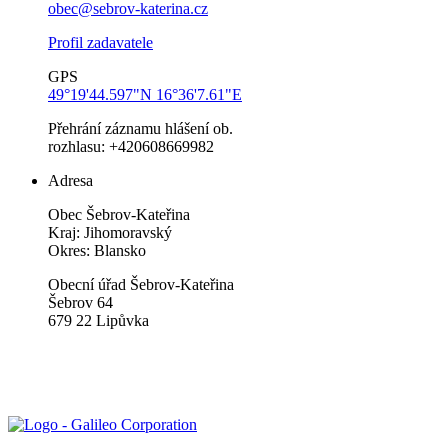
obec@sebrov-katerina.cz
Profil zadavatele
GPS
49°19'44.597"N 16°36'7.61"E
Přehrání záznamu hlášení ob.
rozhlasu: +420608669982
Adresa
Obec Šebrov-Kateřina
Kraj: Jihomoravský
Okres: Blansko
Obecní úřad Šebrov-Kateřina
Šebrov 64
679 22 Lipůvka