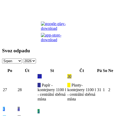
Svoz odpadu
Po
Út
St
Čt
Pá
So
Ne
29
30
Papír -
Plasty-
27
28
kontejnery 1100 l
kontejnery 1100 l
31
1
2
- centrální sběrná
- centrální sběrná
místa
místa
3
4
5