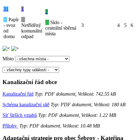
31
1
2
Papír
Sklo -
- svoz
Netříděný
3
4
5
6
centrální sběrná
od
komunální
místa
domu
odpad
Místo
Kanalizační řád obce
Kanalizační řád
Typ: PDF dokument, Velikost: 742.55 kB
Schéma kanalizační sítě
Typ: PDF dokument, Velikost: 180 kB
Síť širších vztahů
Typ: PDF dokument, Velikost: 1.22 MB
Přílohy
Typ: PDF dokument, Velikost: 10.48 MB
Adaptační strategie pro obec Šebrov - Kateřina