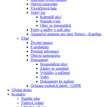
Obecní zpravodaj
Víceúčelová hala
Volný čas
Kalendář akcí
Napsali o nás
Obec ve fotografiích
Firmy a služby v naší obci
Adaptační strategie pro obec Šebrov - Kateřina
Úřad
Životní situace
E-podatelna
Povinné informace
Obecní samospráva
Dokumenty
Hospodaření obce
Zápisy ze zasedání
Vyhlášky a nařízení
Volby
Dokumenty ke stažení
Ochrana osobních údajů - GDPR
Úřední deska
Kontakty
Napište nám
Tísňová volání