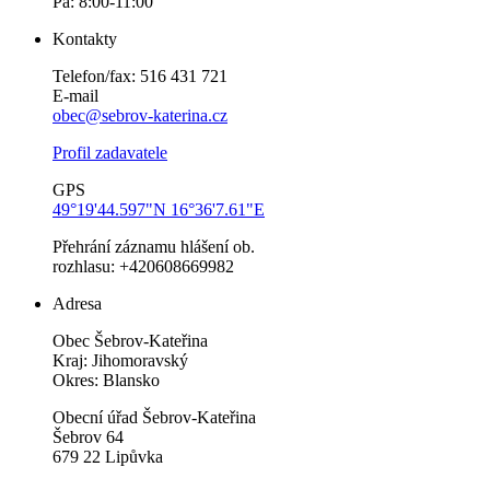
Pá: 8:00-11:00
Kontakty
Telefon/fax: 516 431 721
E-mail
obec@sebrov-katerina.cz
Profil zadavatele
GPS
49°19'44.597"N 16°36'7.61"E
Přehrání záznamu hlášení ob.
rozhlasu: +420608669982
Adresa
Obec Šebrov-Kateřina
Kraj: Jihomoravský
Okres: Blansko
Obecní úřad Šebrov-Kateřina
Šebrov 64
679 22 Lipůvka