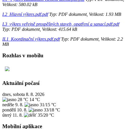
Velikost: 580.02 kB
I.2_Hlavní výkres.pdf.pdf
Typ: PDF dokument, Velikost: 1.93 MB
I.3_výkres veřejně prospěšných staveb, opatření a sanací.pdf.pdf
Typ: PDF dokument, Velikost: 415.64 kB
II.1_Koordinační výkres.pdf.pdf
Typ: PDF dokument, Velikost: 2.2
MB
Rozhlas v mobilu
Aktuální počasí
dnes, sobota 8. 8. 2026
28 °C
14 °C
neděle
9. 8.
31/15 °C
pondělí
10. 8.
33/18 °C
úterý
11. 8.
35/20 °C
Mobilní aplikace