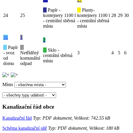
Papír -
Plasty-
24
25
kontejnery 1100 l
kontejnery 1100 l
28
29
30
- centrální sběrná
- centrální sběrná
místa
místa
31
1
2
Papír
Sklo -
- svoz
Netříděný
3
4
5
6
centrální sběrná
od
komunální
místa
domu
odpad
Místo
Kanalizační řád obce
Kanalizační řád
Typ: PDF dokument, Velikost: 742.55 kB
Schéma kanalizační sítě
Typ: PDF dokument, Velikost: 180 kB