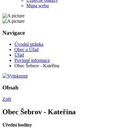
Užitečné odkazy
Mapa webu
Navigace
Úvodní stránka
Obec a Úřad
Úřad
Povinné informace
Obec Šebrov - Kateřina
Obsah
Zpět
Obec Šebrov - Kateřina
Úřední hodiny