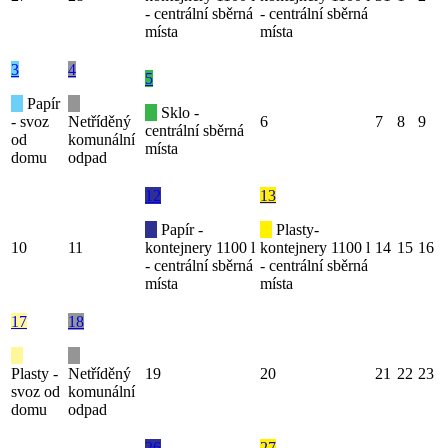
- centrální sběrná
- centrální sběrná
místa
místa
3
4
5
Papír
Sklo -
- svoz
Netříděný
6
7
8
9
centrální sběrná
od
komunální
místa
domu
odpad
12
13
Papír -
Plasty-
10
11
kontejnery 1100 l
kontejnery 1100 l
14
15
16
- centrální sběrná
- centrální sběrná
místa
místa
17
18
Plasty -
Netříděný
19
20
21
22
23
svoz od
komunální
domu
odpad
26
27