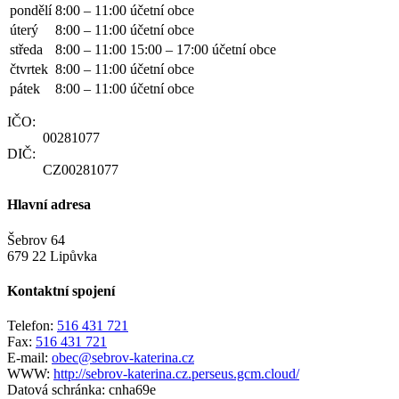
pondělí
8:00 – 11:00
účetní obce
úterý
8:00 – 11:00
účetní obce
středa
8:00 – 11:00
15:00 – 17:00
účetní obce
čtvrtek
8:00 – 11:00
účetní obce
pátek
8:00 – 11:00
účetní obce
IČO:
00281077
DIČ:
CZ00281077
Hlavní adresa
Šebrov 64
679 22 Lipůvka
Kontaktní spojení
Telefon:
516 431 721
Fax:
516 431 721
E-mail:
obec@sebrov-katerina.cz
WWW:
http://sebrov-katerina.cz.perseus.gcm.cloud/
Datová schránka:
cnha69e