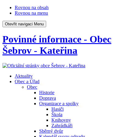
Rovnou na obsah
Rovnou na menu
Otevřit navigaci
Menu
Povinné informace - Obec
Šebrov - Kateřina
Aktuality
Obec a Úřad
Obec
Historie
Doprava
Organizace a spolky
Hasiči
Škola
Knihovny
Zahrádkáři
Sběrný dvůr
Kalendář svozu odpadu