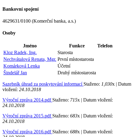
Bankovní spojení
4629631/0100 (Komerční banka, a.s.)
Osoby
Jméno
Funkce
Telefon
Kloz Radek, Ing.
Starosta
Nechvátalová Renata, Mgr.
První místostarosta
Komárková Lenka
Účetní
Šindelář Jan
Druhý místostarosta
Sazebník úhrad za poskytování informací
Staženo:
1,030
x |
Datum
vložení:
24.10.2018
Výroční zpráva 2014.pdf
Staženo:
715
x |
Datum vložení:
24.10.2018
Výroční zpráva 2015.pdf
Staženo:
683
x |
Datum vložení:
24.10.2018
Výroční zpráva 2016.pdf
Staženo:
688
x |
Datum vložení: