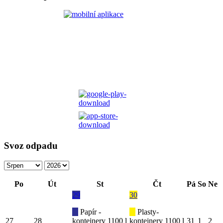
Svoz odpadu
Po
Út
St
Čt
Pá
So
Ne
29
30
Papír -
Plasty-
27
28
kontejnery 1100 l
kontejnery 1100 l
31
1
2