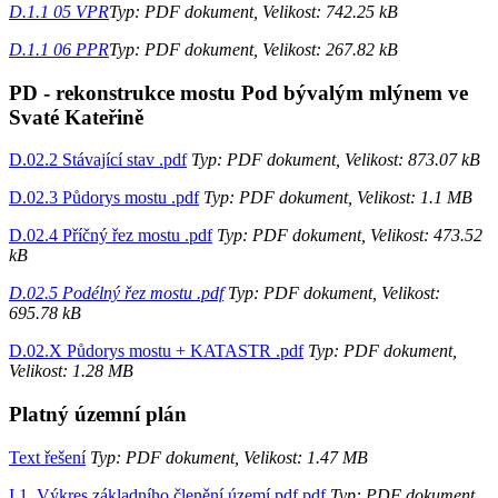
D.1.1 05 VPR
Typ: PDF dokument, Velikost: 742.25 kB
D.1.1 06 PPR
Typ: PDF dokument, Velikost: 267.82 kB
PD - rekonstrukce mostu Pod bývalým mlýnem ve
Svaté Kateřině
D.02.2 Stávající stav .pdf
Typ: PDF dokument, Velikost: 873.07 kB
D.02.3 Půdorys mostu .pdf
Typ: PDF dokument, Velikost: 1.1 MB
D.02.4 Příčný řez mostu .pdf
Typ: PDF dokument, Velikost: 473.52
kB
D.02.5 Podélný řez mostu .pdf
Typ: PDF dokument, Velikost:
695.78 kB
D.02.X Půdorys mostu + KATASTR .pdf
Typ: PDF dokument,
Velikost: 1.28 MB
Platný územní plán
Text řešení
Typ: PDF dokument, Velikost: 1.47 MB
I.1_Výkres základního členění území.pdf.pdf
Typ: PDF dokument,