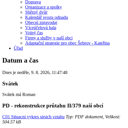
Doprava
Organizace a spolky
Sběrný dvůr
Kalendář svozu odpadu
Obecní zpravodaj
Víceúčelová hala
Volný čas
Firmy a služby v naší obci
Adaptační strategie pro obec Šebrov - Kateřina
Úřad
Datum a čas
Dnes je
neděle
,
9. 8. 2026
,
11:47:48
Svátek
Svátek má
Roman
PD - rekonstrukce průtahu II/379 naší obcí
C01 Situacni vykres sirsich vztahu
Typ: PDF dokument, Velikost:
504.57 kB