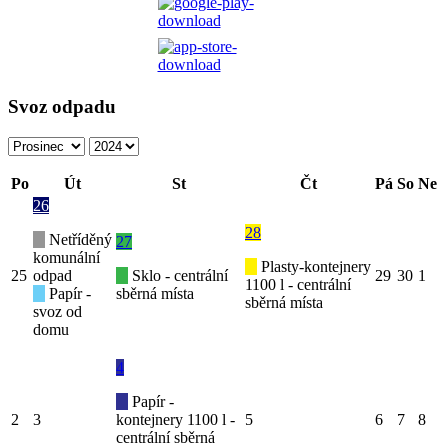
Svoz odpadu
Po
Út
St
Čt
Pá
So
Ne
26
28
Netříděný
27
komunální
Plasty-kontejnery
25
odpad
Sklo - centrální
29
30
1
1100 l - centrální
Papír -
sběrná místa
sběrná místa
svoz od
domu
4
Papír -
2
3
kontejnery 1100 l -
5
6
7
8
centrální sběrná