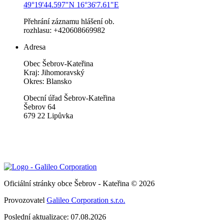
49°19'44.597"N 16°36'7.61"E
Přehrání záznamu hlášení ob.
rozhlasu: +420608669982
Adresa
Obec Šebrov-Kateřina
Kraj: Jihomoravský
Okres: Blansko
Obecní úřad Šebrov-Kateřina
Šebrov 64
679 22 Lipůvka
Oficiální stránky obce Šebrov - Kateřina © 2026
Provozovatel
Galileo Corporation s.r.o.
Poslední aktualizace: 07.08.2026