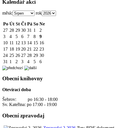
Kalendář akcí
měsíc
rok
Po
Út
St
Čt
Pá
So
Ne
27
28
29
30
31
1
2
3
4
5
6
7
8
9
10
11
12
13
14
15
16
17
18
19
20
21
22
23
24
25
26
27
28
29
30
31
1
2
3
4
5
6
Obecní knihovny
Otevírací doba
Šebrov: po 16:30 - 18:00
Sv. Kateřina: po 17:00 - 19:00
Obecní zpravodaj
Zpravodaj 2-2026
Typ: PDF dokument,