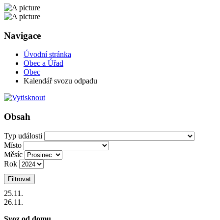
Navigace
Úvodní stránka
Obec a Úřad
Obec
Kalendář svozu odpadu
Obsah
Typ události
Místo
Měsíc
Rok
Filtrovat
25
.11.
26
.11.
Svoz od domu