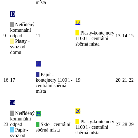
místa
10
12
Netříděný
komunální
Plasty-kontejnery
9
odpad
11
13
14
15
1100 l - centrální
Plasty -
sběrná místa
svoz od
domu
18
Papír -
16
17
kontejnery 1100 l -
19
20
21
22
centrální sběrná
místa
24
26
Netříděný
25
komunální
Plasty-kontejnery
23
odpad
Sklo - centrální
27
28
29
1100 l - centrální
Papír -
sběrná místa
sběrná místa
svoz od