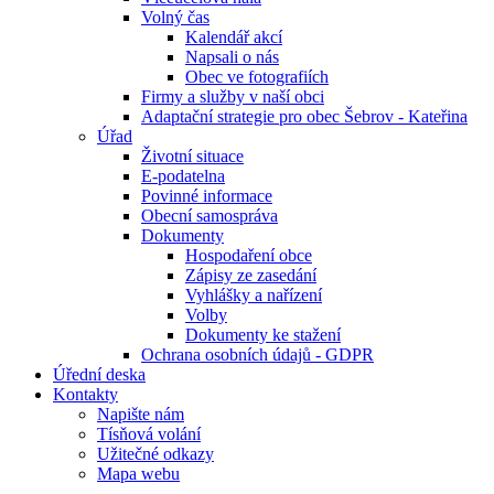
Volný čas
Kalendář akcí
Napsali o nás
Obec ve fotografiích
Firmy a služby v naší obci
Adaptační strategie pro obec Šebrov - Kateřina
Úřad
Životní situace
E-podatelna
Povinné informace
Obecní samospráva
Dokumenty
Hospodaření obce
Zápisy ze zasedání
Vyhlášky a nařízení
Volby
Dokumenty ke stažení
Ochrana osobních údajů - GDPR
Úřední deska
Kontakty
Napište nám
Tísňová volání
Užitečné odkazy
Mapa webu