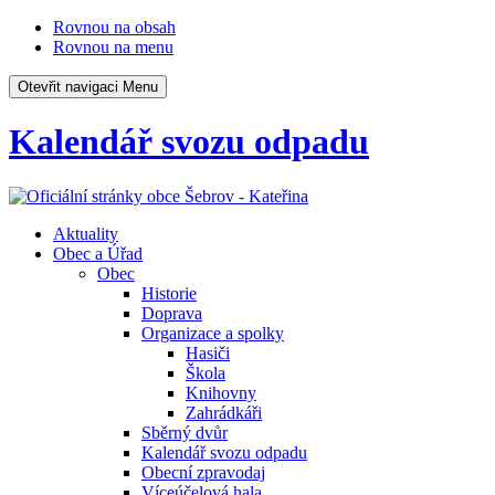
Rovnou na obsah
Rovnou na menu
Otevřit navigaci
Menu
Kalendář svozu odpadu
Aktuality
Obec a Úřad
Obec
Historie
Doprava
Organizace a spolky
Hasiči
Škola
Knihovny
Zahrádkáři
Sběrný dvůr
Kalendář svozu odpadu
Obecní zpravodaj
Víceúčelová hala