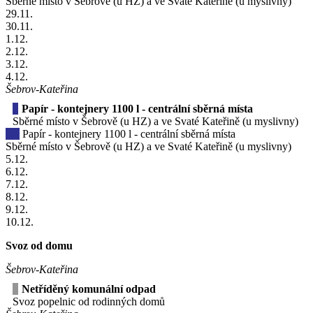
Sběrné místo v Šebrově (u HZ) a ve Svaté Kateřině (u myslivny)
29
.11.
30
.11.
1
.12.
2
.12.
3
.12.
4
.12.
Šebrov-Kateřina
Papír - kontejnery 1100 l - centrální sběrná místa
Sběrné místo v Šebrově (u HZ) a ve Svaté Kateřině (u myslivny)
Papír - kontejnery 1100 l - centrální sběrná místa
Sběrné místo v Šebrově (u HZ) a ve Svaté Kateřině (u myslivny)
5
.12.
6
.12.
7
.12.
8
.12.
9
.12.
10
.12.
Svoz od domu
Šebrov-Kateřina
Netříděný komunální odpad
Svoz popelnic od rodinných domů