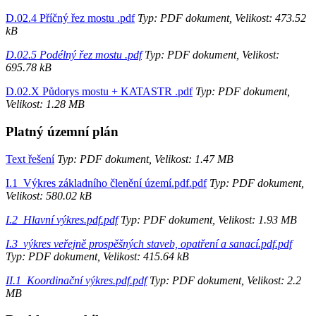
D.02.4 Příčný řez mostu .pdf
Typ: PDF dokument, Velikost: 473.52
kB
D.02.5 Podélný řez mostu .pdf
Typ: PDF dokument, Velikost:
695.78 kB
D.02.X Půdorys mostu + KATASTR .pdf
Typ: PDF dokument,
Velikost: 1.28 MB
Platný územní plán
Text řešení
Typ: PDF dokument, Velikost: 1.47 MB
I.1_Výkres základního členění území.pdf.pdf
Typ: PDF dokument,
Velikost: 580.02 kB
I.2_Hlavní výkres.pdf.pdf
Typ: PDF dokument, Velikost: 1.93 MB
I.3_výkres veřejně prospěšných staveb, opatření a sanací.pdf.pdf
Typ: PDF dokument, Velikost: 415.64 kB
II.1_Koordinační výkres.pdf.pdf
Typ: PDF dokument, Velikost: 2.2
MB