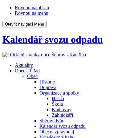
Rovnou na obsah
Rovnou na menu
Otevřit navigaci
Menu
Kalendář svozu odpadu
Aktuality
Obec a Úřad
Obec
Historie
Doprava
Organizace a spolky
Hasiči
Škola
Knihovny
Zahrádkáři
Sběrný dvůr
Kalendář svozu odpadu
Obecní zpravodaj
Víceúčelová hala