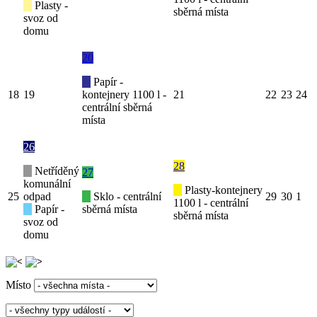
Plasty -
sběrná místa
svoz od
domu
20
Papír -
18
19
kontejnery 1100 l -
21
22
23
24
centrální sběrná
místa
26
28
Netříděný
27
komunální
Plasty-kontejnery
25
odpad
Sklo - centrální
29
30
1
1100 l - centrální
Papír -
sběrná místa
sběrná místa
svoz od
domu
Místo