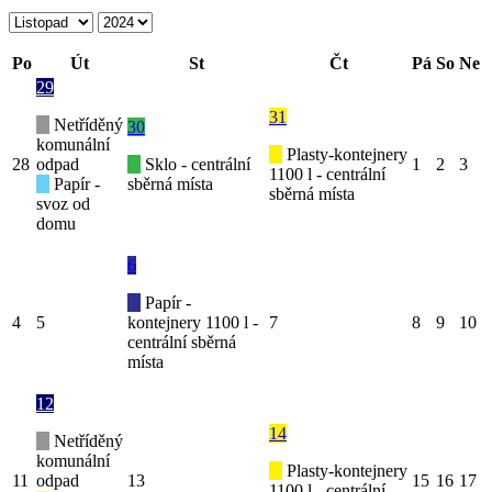
Po
Út
St
Čt
Pá
So
Ne
29
31
Netříděný
30
komunální
Plasty-kontejnery
28
odpad
Sklo - centrální
1
2
3
1100 l - centrální
Papír -
sběrná místa
sběrná místa
svoz od
domu
6
Papír -
4
5
kontejnery 1100 l -
7
8
9
10
centrální sběrná
místa
12
14
Netříděný
komunální
Plasty-kontejnery
11
odpad
13
15
16
17
1100 l - centrální