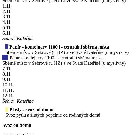
Sběrné místo v Šebrově (u HZ) a ve Svaté Kateřině (u myslivny)
1
.11.
2
.11.
3
.11.
4
.11.
5
.11.
6
.11.
Šebrov-Kateřina
Papír - kontejnery 1100 l - centrální sběrná místa
Sběrné místo v Šebrově (u HZ) a ve Svaté Kateřině (u myslivny)
Papír - kontejnery 1100 l - centrální sběrná místa
Sběrné místo v Šebrově (u HZ) a ve Svaté Kateřině (u myslivny)
7
.11.
8
.11.
9
.11.
10
.11.
11
.11.
12
.11.
Šebrov-Kateřina
Plasty - svoz od domu
Svoz pytlů a žlutých popelnic od rodinných domů
Svoz od domu