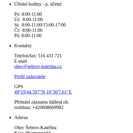
Úřední hodiny - p. účetní
Po: 8:00-11:00
Út: 8:00-11:00
St: 8:00-11:00/15:00-17:00
Čt: 8:00-11:00
Pá: 8:00-11:00
Kontakty
Telefon/fax: 516 431 721
E-mail
obec@sebrov-katerina.cz
Profil zadavatele
GPS
49°19'44.597"N 16°36'7.61"E
Přehrání záznamu hlášení ob.
rozhlasu: +420608669982
Adresa
Obec Šebrov-Kateřina
Kraj: Jihomoravský