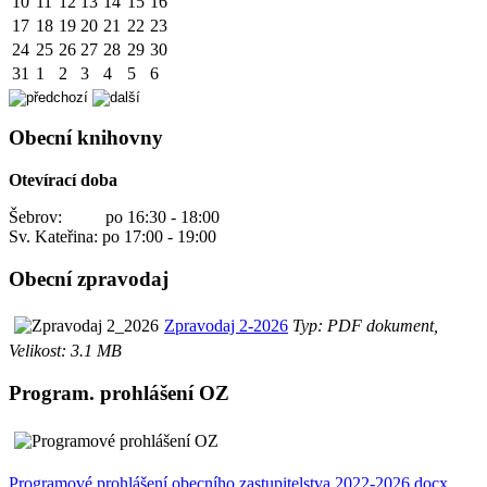
10
11
12
13
14
15
16
17
18
19
20
21
22
23
24
25
26
27
28
29
30
31
1
2
3
4
5
6
Obecní knihovny
Otevírací doba
Šebrov: po 16:30 - 18:00
Sv. Kateřina: po 17:00 - 19:00
Obecní zpravodaj
Zpravodaj 2-2026
Typ: PDF dokument,
Velikost: 3.1 MB
Program. prohlášení OZ
Programové prohlášení obecního zastupitelstva 2022-2026.docx