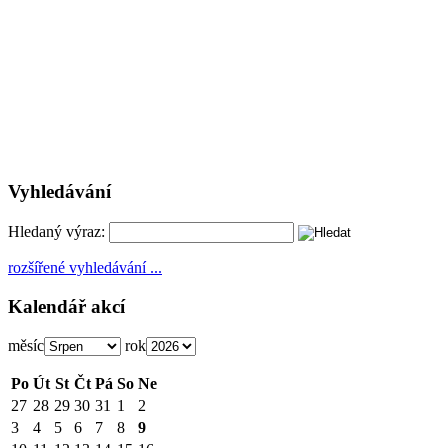
Vyhledávání
Hledaný výraz:
rozšířené vyhledávání ...
Kalendář akcí
měsíc
rok
Po
Út
St
Čt
Pá
So
Ne
27
28
29
30
31
1
2
3
4
5
6
7
8
9