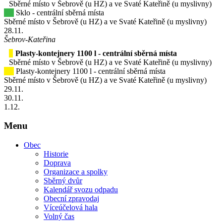
Sběrné místo v Šebrově (u HZ) a ve Svaté Kateřině (u myslivny)
Sklo - centrální sběrná místa
Sběrné místo v Šebrově (u HZ) a ve Svaté Kateřině (u myslivny)
28
.11.
Šebrov-Kateřina
Plasty-kontejnery 1100 l - centrální sběrná místa
Sběrné místo v Šebrově (u HZ) a ve Svaté Kateřině (u myslivny)
Plasty-kontejnery 1100 l - centrální sběrná místa
Sběrné místo v Šebrově (u HZ) a ve Svaté Kateřině (u myslivny)
29
.11.
30
.11.
1
.12.
Menu
Obec
Historie
Doprava
Organizace a spolky
Sběrný dvůr
Kalendář svozu odpadu
Obecní zpravodaj
Víceúčelová hala
Volný čas