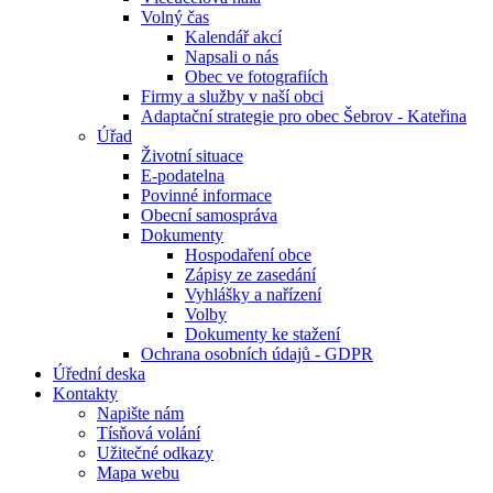
Volný čas
Kalendář akcí
Napsali o nás
Obec ve fotografiích
Firmy a služby v naší obci
Adaptační strategie pro obec Šebrov - Kateřina
Úřad
Životní situace
E-podatelna
Povinné informace
Obecní samospráva
Dokumenty
Hospodaření obce
Zápisy ze zasedání
Vyhlášky a nařízení
Volby
Dokumenty ke stažení
Ochrana osobních údajů - GDPR
Úřední deska
Kontakty
Napište nám
Tísňová volání
Užitečné odkazy
Mapa webu