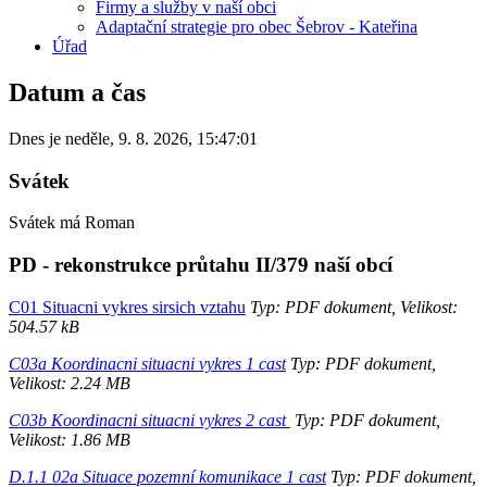
Firmy a služby v naší obci
Adaptační strategie pro obec Šebrov - Kateřina
Úřad
Datum a čas
Dnes je
neděle
,
9. 8. 2026
,
15:47:01
Svátek
Svátek má
Roman
PD - rekonstrukce průtahu II/379 naší obcí
C01 Situacni vykres sirsich vztahu
Typ: PDF dokument, Velikost:
504.57 kB
C03a Koordinacni situacni vykres 1 cast
Typ: PDF dokument,
Velikost: 2.24 MB
C03b Koordinacni situacni vykres 2 cast
Typ: PDF dokument,
Velikost: 1.86 MB
D.1.1 02a Situace pozemní komunikace 1 cast
Typ: PDF dokument,