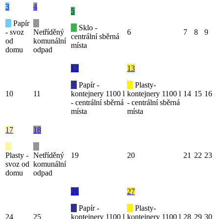
3
4
5
Papír
Sklo -
- svoz
Netříděný
6
7
8
9
centrální sběrná
od
komunální
místa
domu
odpad
12
13
Papír -
Plasty-
10
11
kontejnery 1100 l
kontejnery 1100 l
14
15
16
- centrální sběrná
- centrální sběrná
místa
místa
17
18
Plasty -
Netříděný
19
20
21
22
23
svoz od
komunální
domu
odpad
26
27
Papír -
Plasty-
24
25
kontejnery 1100 l
kontejnery 1100 l
28
29
30