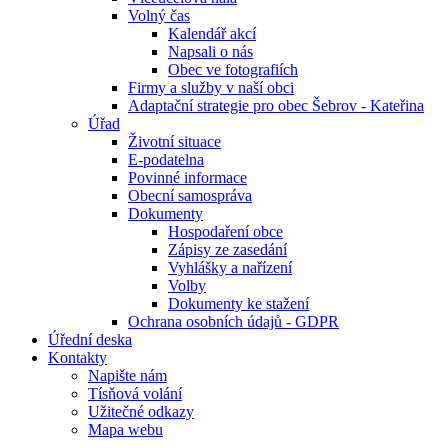
Volný čas
Kalendář akcí
Napsali o nás
Obec ve fotografiích
Firmy a služby v naší obci
Adaptační strategie pro obec Šebrov - Kateřina
Úřad
Životní situace
E-podatelna
Povinné informace
Obecní samospráva
Dokumenty
Hospodaření obce
Zápisy ze zasedání
Vyhlášky a nařízení
Volby
Dokumenty ke stažení
Ochrana osobních údajů - GDPR
Úřední deska
Kontakty
Napište nám
Tísňová volání
Užitečné odkazy
Mapa webu