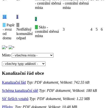
- centrální sběrná
- centrální sběrná
místa
místa
31
1
2
Papír
Sklo -
- svoz
Netříděný
3
4
5
6
centrální sběrná
od
komunální
místa
domu
odpad
Místo
Kanalizační řád obce
Kanalizační řád
Typ: PDF dokument, Velikost: 742.55 kB
Schéma kanalizační sítě
Typ: PDF dokument, Velikost: 180 kB
Síť širších vztahů
Typ: PDF dokument, Velikost: 1.22 MB
Přílohy
Typ: PDF dokument, Velikost: 10.48 MB