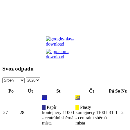
Svoz odpadu
Po
Út
St
Čt
Pá
So
Ne
29
30
Papír -
Plasty-
27
28
kontejnery 1100 l
kontejnery 1100 l
31
1
2
- centrální sběrná
- centrální sběrná
místa
místa