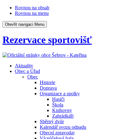
Rovnou na obsah
Rovnou na menu
Otevřit navigaci
Menu
Rezervace sportovišť
Aktuality
Obec a Úřad
Obec
Historie
Doprava
Organizace a spolky
Hasiči
Škola
Knihovny
Zahrádkáři
Sběrný dvůr
Kalendář svozu odpadu
Obecní zpravodaj
Víceúčelová hala