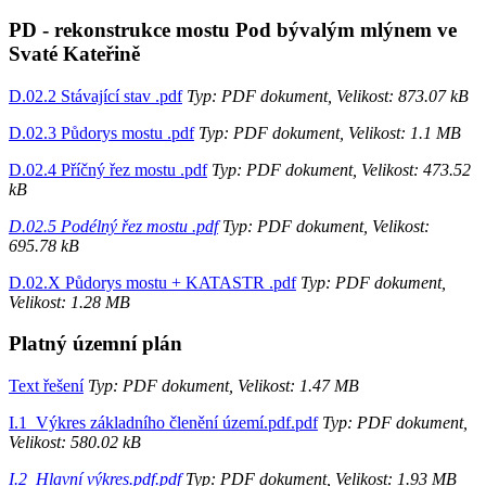
PD - rekonstrukce mostu Pod bývalým mlýnem ve
Svaté Kateřině
D.02.2 Stávající stav .pdf
Typ: PDF dokument, Velikost: 873.07 kB
D.02.3 Půdorys mostu .pdf
Typ: PDF dokument, Velikost: 1.1 MB
D.02.4 Příčný řez mostu .pdf
Typ: PDF dokument, Velikost: 473.52
kB
D.02.5 Podélný řez mostu .pdf
Typ: PDF dokument, Velikost:
695.78 kB
D.02.X Půdorys mostu + KATASTR .pdf
Typ: PDF dokument,
Velikost: 1.28 MB
Platný územní plán
Text řešení
Typ: PDF dokument, Velikost: 1.47 MB
I.1_Výkres základního členění území.pdf.pdf
Typ: PDF dokument,
Velikost: 580.02 kB
I.2_Hlavní výkres.pdf.pdf
Typ: PDF dokument, Velikost: 1.93 MB