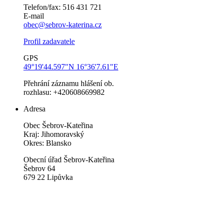
Telefon/fax: 516 431 721
E-mail
obec@sebrov-katerina.cz
Profil zadavatele
GPS
49°19'44.597"N 16°36'7.61"E
Přehrání záznamu hlášení ob.
rozhlasu: +420608669982
Adresa
Obec Šebrov-Kateřina
Kraj: Jihomoravský
Okres: Blansko
Obecní úřad Šebrov-Kateřina
Šebrov 64
679 22 Lipůvka