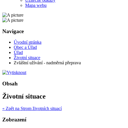
Užitečné odkazy
Mapa webu
Navigace
Úvodní stránka
Obec a Úřad
Úřad
Životní situace
Zvláštní užívání - nadměrná přeprava
Obsah
Životní situace
« Zpět na Strom životních situací
Zobrazení