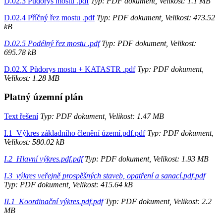
D.02.3 Půdorys mostu .pdf
Typ: PDF dokument, Velikost: 1.1 MB
D.02.4 Příčný řez mostu .pdf
Typ: PDF dokument, Velikost: 473.52
kB
D.02.5 Podélný řez mostu .pdf
Typ: PDF dokument, Velikost:
695.78 kB
D.02.X Půdorys mostu + KATASTR .pdf
Typ: PDF dokument,
Velikost: 1.28 MB
Platný územní plán
Text řešení
Typ: PDF dokument, Velikost: 1.47 MB
I.1_Výkres základního členění území.pdf.pdf
Typ: PDF dokument,
Velikost: 580.02 kB
I.2_Hlavní výkres.pdf.pdf
Typ: PDF dokument, Velikost: 1.93 MB
I.3_výkres veřejně prospěšných staveb, opatření a sanací.pdf.pdf
Typ: PDF dokument, Velikost: 415.64 kB
II.1_Koordinační výkres.pdf.pdf
Typ: PDF dokument, Velikost: 2.2
MB