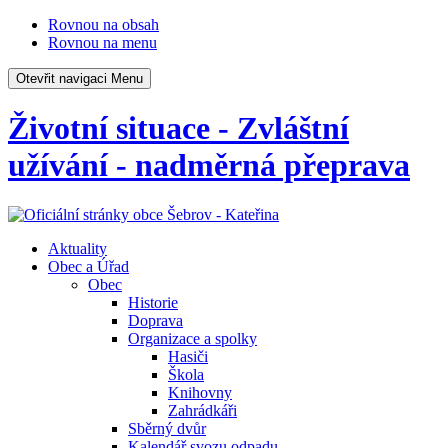
Rovnou na obsah
Rovnou na menu
Otevřit navigaci
Menu
Životní situace - Zvláštní
užívání - nadměrná přeprava
Aktuality
Obec a Úřad
Obec
Historie
Doprava
Organizace a spolky
Hasiči
Škola
Knihovny
Zahrádkáři
Sběrný dvůr
Kalendář svozu odpadu