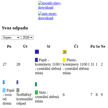
Svoz odpadu
Po
Út
St
Čt
Pá
So
Ne
29
30
Papír -
Plasty-
27
28
kontejnery 1100 l
kontejnery 1100 l
31
1
2
- centrální sběrná
- centrální sběrná
místa
místa
3
4
5
Papír
Sklo -
- svoz
Netříděný
6
7
8
9
centrální sběrná
od
komunální
místa
domu
odpad