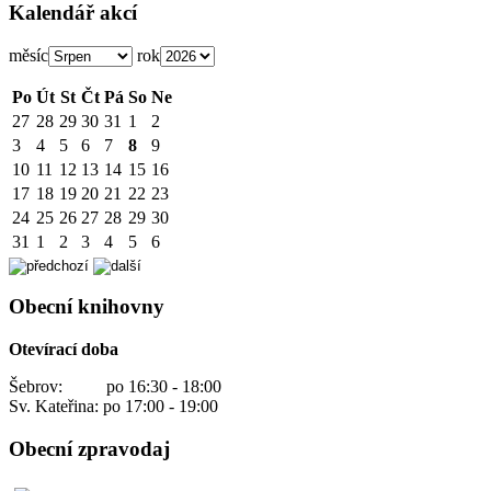
Kalendář akcí
měsíc
rok
Po
Út
St
Čt
Pá
So
Ne
27
28
29
30
31
1
2
3
4
5
6
7
8
9
10
11
12
13
14
15
16
17
18
19
20
21
22
23
24
25
26
27
28
29
30
31
1
2
3
4
5
6
Obecní knihovny
Otevírací doba
Šebrov: po 16:30 - 18:00
Sv. Kateřina: po 17:00 - 19:00
Obecní zpravodaj