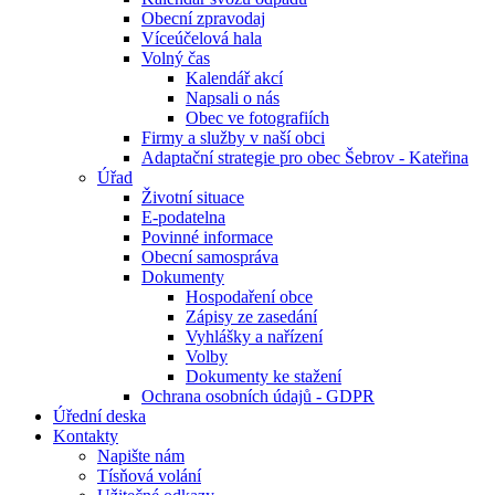
Obecní zpravodaj
Víceúčelová hala
Volný čas
Kalendář akcí
Napsali o nás
Obec ve fotografiích
Firmy a služby v naší obci
Adaptační strategie pro obec Šebrov - Kateřina
Úřad
Životní situace
E-podatelna
Povinné informace
Obecní samospráva
Dokumenty
Hospodaření obce
Zápisy ze zasedání
Vyhlášky a nařízení
Volby
Dokumenty ke stažení
Ochrana osobních údajů - GDPR
Úřední deska
Kontakty
Napište nám
Tísňová volání