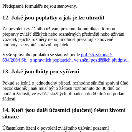
Předepsané formuláře nejsou stanoveny.
12.
Jaké jsou poplatky a jak je lze uhradit
Za povolení zvláštního užívání pozemní komunikace formou
přepravy zvlášť těžkých nebo rozměrných předmětů nebo užívání
vozidel, jejichž rozměry nebo hmotnost přesahují stanovené
hodnoty, se vybírá správní poplatek.
Výše správního poplatku se stanoví podle
pol. 35 zákona č.
634/2004 Sb., o správních poplatcích, ve znění pozdějších předpisů
.
13.
Jaké jsou lhůty pro vyřízení
Pokud se jedná o jednoduchý případ, rozhodne silniční správní úřad
bezodkladně; jinak musí být o žádosti rozhodnuto do 30 dnů od
podání žádosti, ve zvlášť složitých případech do 60 dnů od podání
žádosti.
14.
Kteří jsou další účastníci (dotčení) řešení životní
situace
Účastníkem řízení o povolení zvláštního užívání pozemní