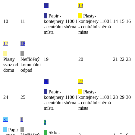
12
13
Papír -
Plasty-
10
11
kontejnery 1100 l
kontejnery 1100 l
14
15
16
- centrální sběrná
- centrální sběrná
místa
místa
17
18
Plasty -
Netříděný
19
20
21
22
23
svoz od
komunální
domu
odpad
26
27
Papír -
Plasty-
24
25
kontejnery 1100 l
kontejnery 1100 l
28
29
30
- centrální sběrná
- centrální sběrná
místa
místa
31
1
2
Papír
Sklo -