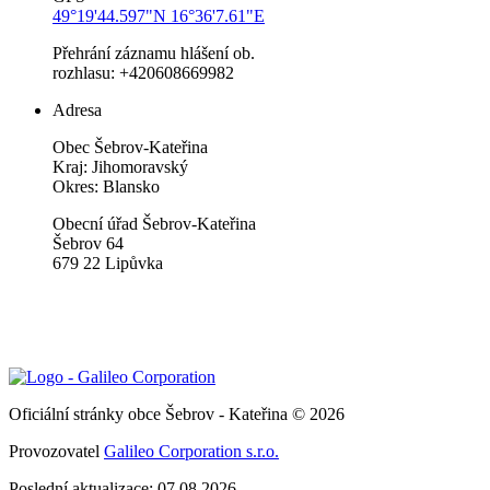
49°19'44.597"N 16°36'7.61"E
Přehrání záznamu hlášení ob.
rozhlasu: +420608669982
Adresa
Obec Šebrov-Kateřina
Kraj: Jihomoravský
Okres: Blansko
Obecní úřad Šebrov-Kateřina
Šebrov 64
679 22 Lipůvka
Oficiální stránky obce Šebrov - Kateřina © 2026
Provozovatel
Galileo Corporation s.r.o.
Poslední aktualizace: 07.08.2026