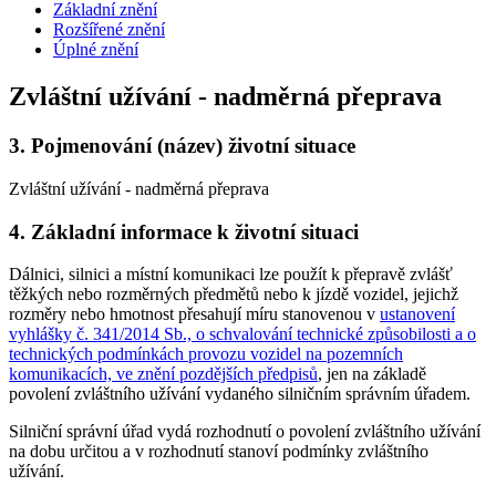
Základní znění
Rozšířené znění
Úplné znění
Zvláštní užívání - nadměrná přeprava
3.
Pojmenování (název) životní situace
Zvláštní užívání - nadměrná přeprava
4.
Základní informace k životní situaci
Dálnici, silnici a místní komunikaci lze použít k přepravě zvlášť
těžkých nebo rozměrných předmětů nebo k jízdě vozidel, jejichž
rozměry nebo hmotnost přesahují míru stanovenou v
ustanovení
vyhlášky č. 341/2014 Sb., o schvalování technické způsobilosti a o
technických podmínkách provozu vozidel na pozemních
komunikacích, ve znění pozdějších předpisů
, jen na základě
povolení zvláštního užívání vydaného silničním správním úřadem.
Silniční správní úřad vydá rozhodnutí o povolení zvláštního užívání
na dobu určitou a v rozhodnutí stanoví podmínky zvláštního
užívání.