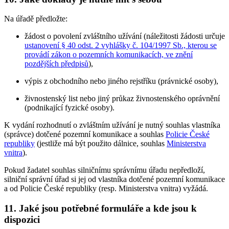
Na úřadě předložte:
žádost o povolení zvláštního užívání (náležitosti žádosti určuje
ustanovení § 40 odst. 2 vyhlášky č. 104/1997 Sb., kterou se
provádí zákon o pozemních komunikacích, ve znění
pozdějších předpisů
),
výpis z obchodního nebo jiného rejstříku (právnické osoby),
živnostenský list nebo jiný průkaz živnostenského oprávnění
(podnikající fyzické osoby).
K vydání rozhodnutí o zvláštním užívání je nutný souhlas vlastníka
(správce) dotčené pozemní komunikace a souhlas
Policie České
republiky
(jestliže má být použito dálnice, souhlas
Ministerstva
vnitra
).
Pokud žadatel souhlas silničnímu správnímu úřadu nepředloží,
silniční správní úřad si jej od vlastníka dotčené pozemní komunikace
a od Policie České republiky (resp. Ministerstva vnitra) vyžádá.
11.
Jaké jsou potřebné formuláře a kde jsou k
dispozici