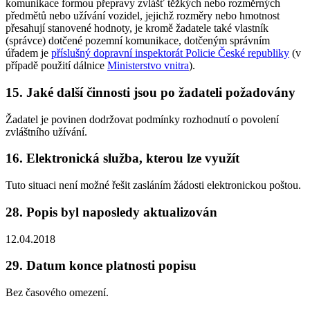
komunikace formou přepravy zvlášť těžkých nebo rozměrných
předmětů nebo užívání vozidel, jejichž rozměry nebo hmotnost
přesahují stanovené hodnoty, je kromě žadatele také vlastník
(správce) dotčené pozemní komunikace, dotčeným správním
úřadem je
příslušný dopravní inspektorát Policie České republiky
(v
případě použití dálnice
Ministerstvo vnitra
).
15.
Jaké další činnosti jsou po žadateli požadovány
Žadatel je povinen dodržovat podmínky rozhodnutí o povolení
zvláštního užívání.
16.
Elektronická služba, kterou lze využít
Tuto situaci není možné řešit zasláním žádosti elektronickou poštou.
28.
Popis byl naposledy aktualizován
12.04.2018
29.
Datum konce platnosti popisu
Bez časového omezení.