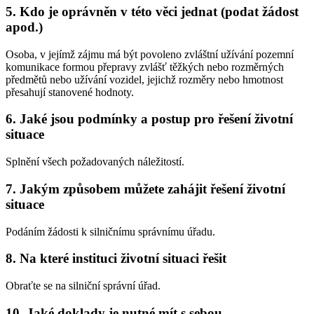
5.
Kdo je oprávněn v této věci jednat (podat žádost
apod.)
Osoba, v jejímž zájmu má být povoleno zvláštní užívání pozemní
komunikace formou přepravy zvlášť těžkých nebo rozměrných
předmětů nebo užívání vozidel, jejichž rozměry nebo hmotnost
přesahují stanovené hodnoty.
6.
Jaké jsou podmínky a postup pro řešení životní
situace
Splnění všech požadovaných náležitostí.
7.
Jakým způsobem můžete zahájit řešení životní
situace
Podáním žádosti k silničnímu správnímu úřadu.
8.
Na které instituci životní situaci řešit
Obraťte se na silniční správní úřad.
10.
Jaké doklady je nutné mít s sebou