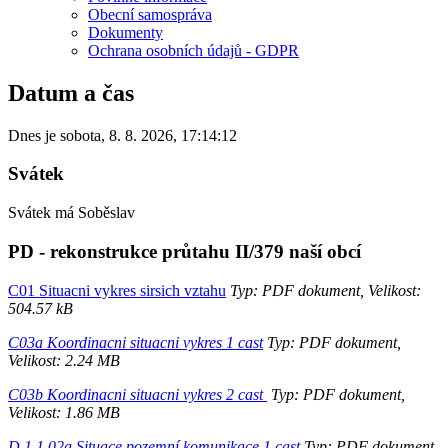
Obecní samospráva
Dokumenty
Ochrana osobních údajů - GDPR
Datum a čas
Dnes je
sobota
,
8. 8. 2026
,
17:14:12
Svátek
Svátek má
Soběslav
PD - rekonstrukce průtahu II/379 naší obcí
C01 Situacni vykres sirsich vztahu
Typ: PDF dokument, Velikost:
504.57 kB
C03a Koordinacni situacni vykres 1 cast
Typ: PDF dokument,
Velikost: 2.24 MB
C03b Koordinacni situacni vykres 2 cast
Typ: PDF dokument,
Velikost: 1.86 MB
D.1.1 02a Situace pozemní komunikace 1 cast
Typ: PDF dokument,