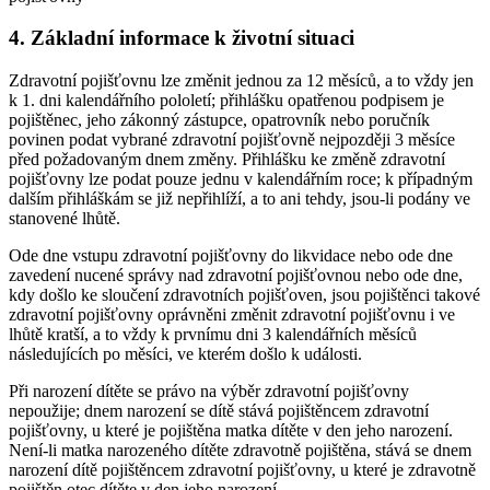
4.
Základní informace k životní situaci
Zdravotní pojišťovnu lze změnit jednou za 12 měsíců, a to vždy jen
k 1. dni kalendářního pololetí; přihlášku opatřenou podpisem je
pojištěnec, jeho zákonný zástupce, opatrovník nebo poručník
povinen podat vybrané zdravotní pojišťovně nejpozději 3 měsíce
před požadovaným dnem změny. Přihlášku ke změně zdravotní
pojišťovny lze podat pouze jednu v kalendářním roce; k případným
dalším přihláškám se již nepřihlíží, a to ani tehdy, jsou-li podány ve
stanovené lhůtě.
Ode dne vstupu zdravotní pojišťovny do likvidace nebo ode dne
zavedení nucené správy nad zdravotní pojišťovnou nebo ode dne,
kdy došlo ke sloučení zdravotních pojišťoven, jsou pojištěnci takové
zdravotní pojišťovny oprávněni změnit zdravotní pojišťovnu i ve
lhůtě kratší, a to vždy k prvnímu dni 3 kalendářních měsíců
následujících po měsíci, ve kterém došlo k události.
Při narození dítěte se právo na výběr zdravotní pojišťovny
nepoužije; dnem narození se dítě stává pojištěncem zdravotní
pojišťovny, u které je pojištěna matka dítěte v den jeho narození.
Není-li matka narozeného dítěte zdravotně pojištěna, stává se dnem
narození dítě pojištěncem zdravotní pojišťovny, u které je zdravotně
pojištěn otec dítěte v den jeho narození.