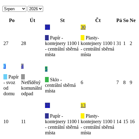
Po
Út
St
Čt
Pá
So
Ne
29
30
Papír -
Plasty-
27
28
kontejnery 1100 l
kontejnery 1100 l
31
1
2
- centrální sběrná
- centrální sběrná
místa
místa
3
4
5
Papír
Sklo -
- svoz
Netříděný
6
7
8
9
centrální sběrná
od
komunální
místa
domu
odpad
12
13
Papír -
Plasty-
10
11
kontejnery 1100 l
kontejnery 1100 l
14
15
16
- centrální sběrná
- centrální sběrná
místa
místa