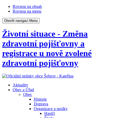
Rovnou na obsah
Rovnou na menu
Otevřit navigaci
Menu
Životní situace - Změna
zdravotní pojišťovny a
registrace u nově zvolené
zdravotní pojišťovny
Aktuality
Obec a Úřad
Obec
Historie
Doprava
Organizace a spolky
Hasiči