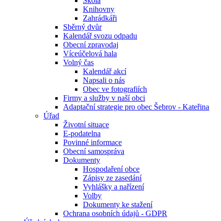
Škola
Knihovny
Zahrádkáři
Sběrný dvůr
Kalendář svozu odpadu
Obecní zpravodaj
Víceúčelová hala
Volný čas
Kalendář akcí
Napsali o nás
Obec ve fotografiích
Firmy a služby v naší obci
Adaptační strategie pro obec Šebrov - Kateřina
Úřad
Životní situace
E-podatelna
Povinné informace
Obecní samospráva
Dokumenty
Hospodaření obce
Zápisy ze zasedání
Vyhlášky a nařízení
Volby
Dokumenty ke stažení
Ochrana osobních údajů - GDPR