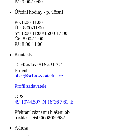
Pá: 9:00-10:00
Úřední hodiny - p. účetní
Po: 8:00-11:00
Út: 8:00-11:00
St: 8:00-11:00/15:00-17:00
Čt: 8:00-11:00
Pá: 8:00-11:00
Kontakty
Telefon/fax: 516 431 721
E-mail
obec@sebrov-katerina.cz
Profil zadavatele
GPS
49°19'44.597"N 16°36'7.61"E
Přehrání záznamu hlášení ob.
rozhlasu: +420608669982
Adresa