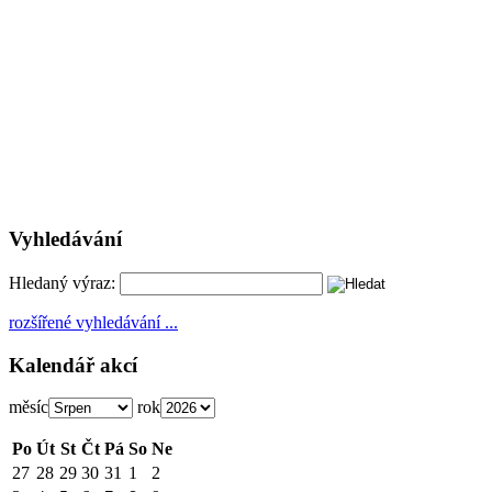
Vyhledávání
Hledaný výraz:
rozšířené vyhledávání ...
Kalendář akcí
měsíc
rok
Po
Út
St
Čt
Pá
So
Ne
27
28
29
30
31
1
2