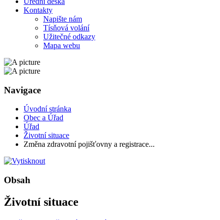
Úřední deska
Kontakty
Napište nám
Tísňová volání
Užitečné odkazy
Mapa webu
Navigace
Úvodní stránka
Obec a Úřad
Úřad
Životní situace
Změna zdravotní pojišťovny a registrace...
Obsah
Životní situace