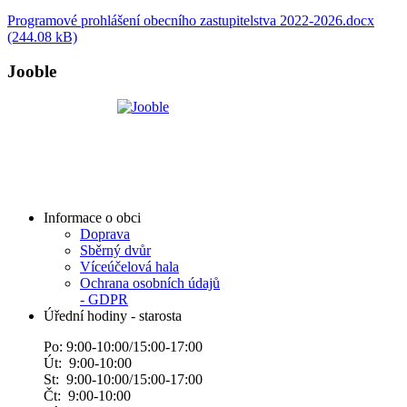
Programové prohlášení obecního zastupitelstva 2022-2026.docx
(244.08 kB)
Jooble
Informace o obci
Doprava
Sběrný dvůr
Víceúčelová hala
Ochrana osobních údajů
- GDPR
Úřední hodiny - starosta
Po: 9:00-10:00/15:00-17:00
Út: 9:00-10:00
St: 9:00-10:00/15:00-17:00
Čt: 9:00-10:00