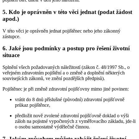
5.
Kdo je oprávněn v této věci jednat (podat žádost
apod.)
V této věci je oprávněn jednat pojištěnec nebo jeho zákonný
zástupce.
6.
Jaké jsou podmínky a postup pro řešení životní
situace
Splnění všech požadovaných náležitostí (zákon č. 48/1997 Sb., o
veřejném zdravotním pojištění a o změně a doplnění některých
souvisejících zákonů, ve znění pozdějších předpisů).
Pojištěnec je při změně zdravotní pojišťovny mimo jiné povinen:
vrátit do 8 dnů příslušné (původní) zdravotní pojišťovně
průkaz pojištěnce,
předložit nově zvolené zdravotní pojišťovně doklad o výši
záloh na pojistné vypočtených z vyměřovacího základu, jde-li
o osobu samostatně výdělečně činnou.
7.
Jakým způsobem můžete zahájit řešení životní