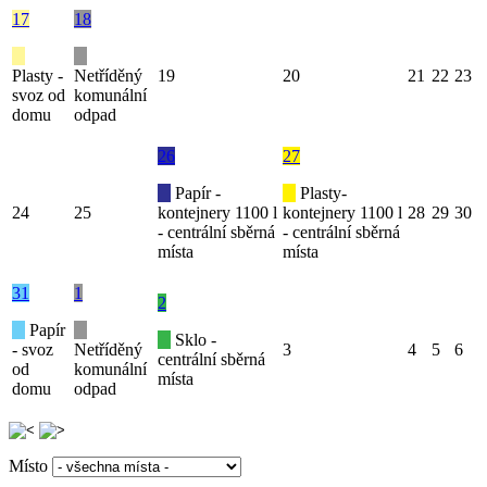
17
18
Plasty -
Netříděný
19
20
21
22
23
svoz od
komunální
domu
odpad
26
27
Papír -
Plasty-
24
25
kontejnery 1100 l
kontejnery 1100 l
28
29
30
- centrální sběrná
- centrální sběrná
místa
místa
31
1
2
Papír
Sklo -
- svoz
Netříděný
3
4
5
6
centrální sběrná
od
komunální
místa
domu
odpad
Místo