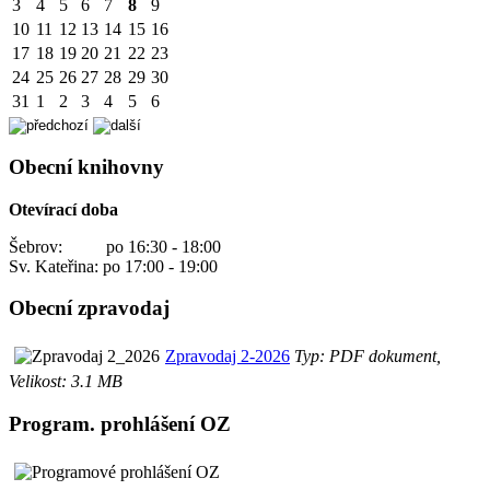
3
4
5
6
7
8
9
10
11
12
13
14
15
16
17
18
19
20
21
22
23
24
25
26
27
28
29
30
31
1
2
3
4
5
6
Obecní knihovny
Otevírací doba
Šebrov: po 16:30 - 18:00
Sv. Kateřina: po 17:00 - 19:00
Obecní zpravodaj
Zpravodaj 2-2026
Typ: PDF dokument,
Velikost: 3.1 MB
Program. prohlášení OZ