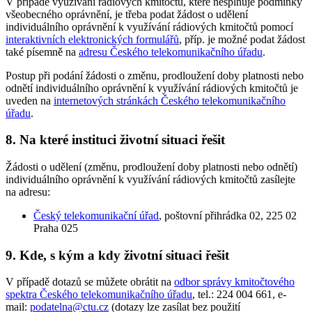
V případě využívání rádiových kmitočtů, které nesplňuje podmínky
všeobecného oprávnění, je třeba podat žádost o udělení
individuálního oprávnění k využívání rádiových kmitočtů pomocí
interaktivních elektronických formulářů
, příp. je možné podat žádost
také písemně na
adresu Českého telekomunikačního úřadu
.
Postup při podání žádosti o změnu, prodloužení doby platnosti nebo
odnětí individuálního oprávnění k využívání rádiových kmitočtů je
uveden na
internetových stránkách Českého telekomunikačního
úřadu
.
8.
Na které instituci životní situaci řešit
Žádosti o udělení (změnu, prodloužení doby platnosti nebo odnětí)
individuálního oprávnění k využívání rádiových kmitočtů zasílejte
na adresu:
Český telekomunikační úřad
, poštovní přihrádka 02, 225 02
Praha 025
9.
Kde, s kým a kdy životní situaci řešit
V případě dotazů se můžete obrátit na
odbor správy kmitočtového
spektra Českého telekomunikačního úřadu
, tel.: 224 004 661, e-
mail:
podatelna@ctu.cz
(dotazy lze zasílat bez použití