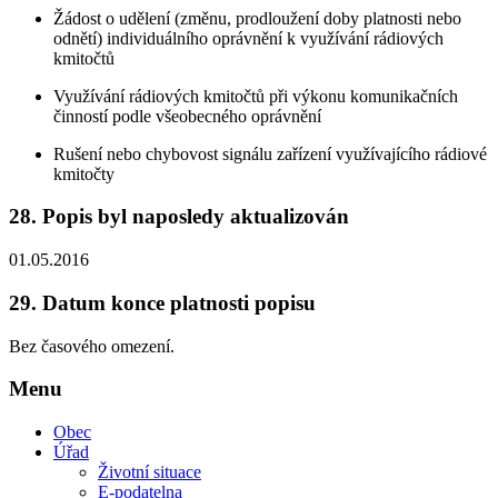
Žádost o udělení (změnu, prodloužení doby platnosti nebo
odnětí) individuálního oprávnění k využívání rádiových
kmitočtů
Využívání rádiových kmitočtů při výkonu komunikačních
činností podle všeobecného oprávnění
Rušení nebo chybovost signálu zařízení využívajícího rádiové
kmitočty
28.
Popis byl naposledy aktualizován
01.05.2016
29.
Datum konce platnosti popisu
Bez časového omezení.
Menu
Obec
Úřad
Životní situace
E-podatelna