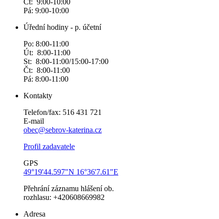
Čt: 9:00-10:00
Pá: 9:00-10:00
Úřední hodiny - p. účetní
Po: 8:00-11:00
Út: 8:00-11:00
St: 8:00-11:00/15:00-17:00
Čt: 8:00-11:00
Pá: 8:00-11:00
Kontakty
Telefon/fax: 516 431 721
E-mail
obec@sebrov-katerina.cz
Profil zadavatele
GPS
49°19'44.597"N 16°36'7.61"E
Přehrání záznamu hlášení ob.
rozhlasu: +420608669982
Adresa