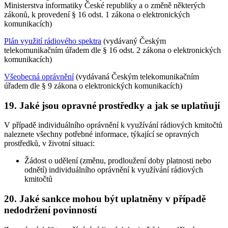
Ministerstva informatiky České republiky a o změně některých
zákonů, k provedení § 16 odst. 1 zákona o elektronických
komunikacích)
Plán využití rádiového spektra
(vydávaný Českým
telekomunikačním úřadem dle § 16 odst. 2 zákona o elektronických
komunikacích)
Všeobecná oprávnění
(vydávaná Českým telekomunikačním
úřadem dle § 9 zákona o elektronických komunikacích)
19.
Jaké jsou opravné prostředky a jak se uplatňují
V případě individuálního oprávnění k využívání rádiových kmitočtů
naleznete všechny potřebné informace, týkající se opravných
prostředků, v životní situaci:
Žádost o udělení (změnu, prodloužení doby platnosti nebo
odnětí) individuálního oprávnění k využívání rádiových
kmitočtů
20.
Jaké sankce mohou být uplatněny v případě
nedodržení povinností