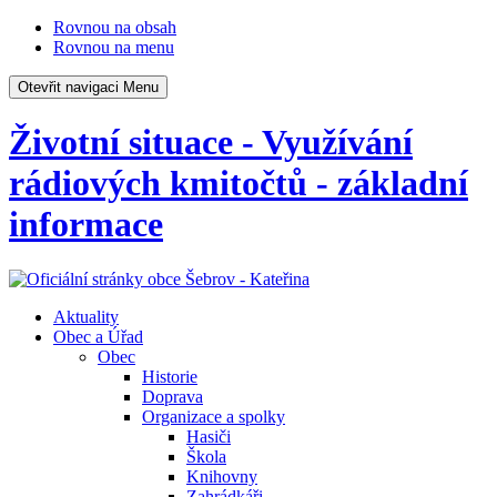
Rovnou na obsah
Rovnou na menu
Otevřit navigaci
Menu
Životní situace - Využívání
rádiových kmitočtů - základní
informace
Aktuality
Obec a Úřad
Obec
Historie
Doprava
Organizace a spolky
Hasiči
Škola
Knihovny
Zahrádkáři