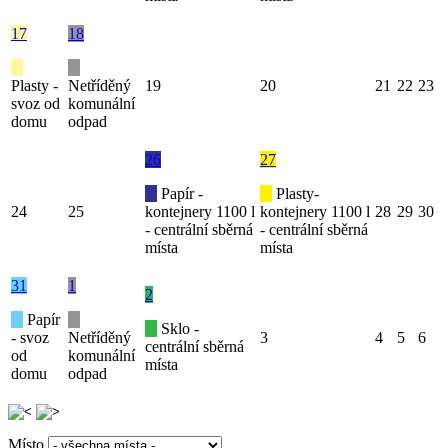
17
18
Plasty -
Netříděný
19
20
21
22
23
svoz od
komunální
domu
odpad
26
27
Papír -
Plasty-
24
25
kontejnery 1100 l
kontejnery 1100 l
28
29
30
- centrální sběrná
- centrální sběrná
místa
místa
31
1
2
Papír
Sklo -
- svoz
Netříděný
3
4
5
6
centrální sběrná
od
komunální
místa
domu
odpad
Místo