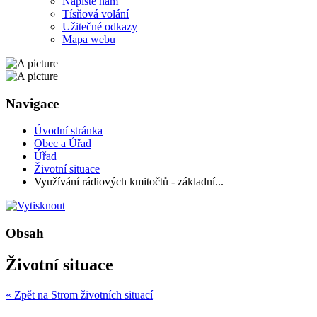
Napište nám
Tísňová volání
Užitečné odkazy
Mapa webu
Navigace
Úvodní stránka
Obec a Úřad
Úřad
Životní situace
Využívání rádiových kmitočtů - základní...
Obsah
Životní situace
« Zpět na Strom životních situací