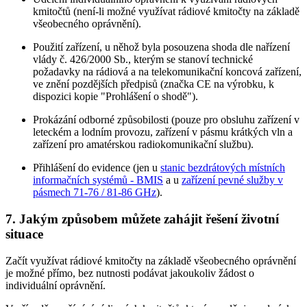
kmitočtů (není-li možné využívat rádiové kmitočty na základě
všeobecného oprávnění).
Použití zařízení, u něhož byla posouzena shoda dle nařízení
vlády č. 426/2000 Sb., kterým se stanoví technické
požadavky na rádiová a na telekomunikační koncová zařízení,
ve znění pozdějších předpisů (značka CE na výrobku, k
dispozici kopie "Prohlášení o shodě").
Prokázání odborné způsobilosti (pouze pro obsluhu zařízení v
leteckém a lodním provozu, zařízení v pásmu krátkých vln a
zařízení pro amatérskou radiokomunikační službu).
Přihlášení do evidence (jen u
stanic bezdrátových místních
informačních systémů - BMIS
a u
zařízení pevné služby v
pásmech 71-76 / 81-86 GHz
).
7.
Jakým způsobem můžete zahájit řešení životní
situace
Začít využívat rádiové kmitočty na základě všeobecného oprávnění
je možné přímo, bez nutnosti podávat jakoukoliv žádost o
individuální oprávnění.