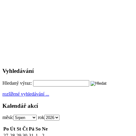
Vyhledávání
Hledaný výraz:
rozšířené vyhledávání ...
Kalendář akcí
měsíc
rok
Po
Út
St
Čt
Pá
So
Ne
27
28
29
30
31
1
2