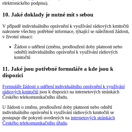
elektronického podpisu).
10.
Jaké doklady je nutné mít s sebou
V případě individuálního oprávnění k využívání rádiových kmitočtů
naleznete všechny potřebné informace, týkající se náležitostí žádosti,
v životní situaci:
Žádost o udělení (změnu, prodloužení doby platnosti nebo
odnětí) individuálního oprávnění k využívání rádiových
kmitočtů
11.
Jaké jsou potřebné formuláře a kde jsou k
dispozici
Formuláře žádosti o udělení individuálního oprávnění k využívání
rádiových kmitočtů
jsou k dispozici na internetových stránkách
Českého telekomunikačního úřadu.
U žádosti o změnu, prodloužení doby platnosti nebo odnětí
individuálního oprávnění k využívání rádiových kmitočtů se
postupuje dle pokynů uvedených na
internetových stránkách
Českého telekomunikačního úřadu
.