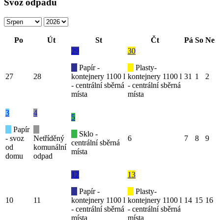
Svoz odpadu
Po
Út
St
Čt
Pá
So
Ne
29
30
Papír -
Plasty-
27
28
kontejnery 1100 l
kontejnery 1100 l
31
1
2
- centrální sběrná
- centrální sběrná
místa
místa
3
4
5
Papír
Sklo -
- svoz
Netříděný
6
7
8
9
centrální sběrná
od
komunální
místa
domu
odpad
12
13
Papír -
Plasty-
10
11
kontejnery 1100 l
kontejnery 1100 l
14
15
16
- centrální sběrná
- centrální sběrná
místa
místa