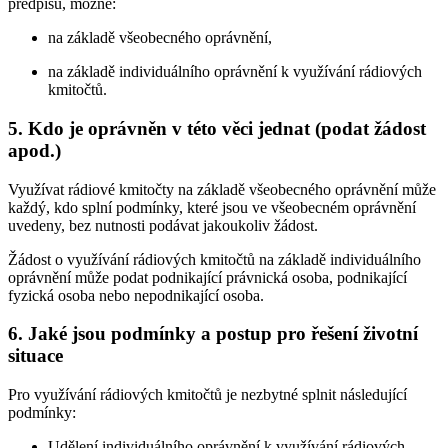
předpisů, možné:
na základě všeobecného oprávnění,
na základě individuálního oprávnění k využívání rádiových
kmitočtů.
5.
Kdo je oprávněn v této věci jednat (podat žádost
apod.)
Využívat rádiové kmitočty na základě všeobecného oprávnění může
každý, kdo splní podmínky, které jsou ve všeobecném oprávnění
uvedeny, bez nutnosti podávat jakoukoliv žádost.
Žádost o využívání rádiových kmitočtů na základě individuálního
oprávnění může podat podnikající právnická osoba, podnikající
fyzická osoba nebo nepodnikající osoba.
6.
Jaké jsou podmínky a postup pro řešení životní
situace
Pro využívání rádiových kmitočtů je nezbytné splnit následující
podmínky:
Udělení individuálního oprávnění k využívání rádiových