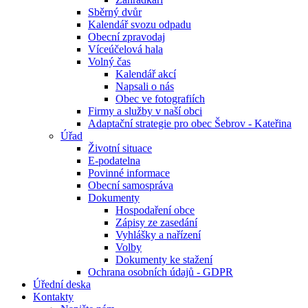
Sběrný dvůr
Kalendář svozu odpadu
Obecní zpravodaj
Víceúčelová hala
Volný čas
Kalendář akcí
Napsali o nás
Obec ve fotografiích
Firmy a služby v naší obci
Adaptační strategie pro obec Šebrov - Kateřina
Úřad
Životní situace
E-podatelna
Povinné informace
Obecní samospráva
Dokumenty
Hospodaření obce
Zápisy ze zasedání
Vyhlášky a nařízení
Volby
Dokumenty ke stažení
Ochrana osobních údajů - GDPR
Úřední deska
Kontakty