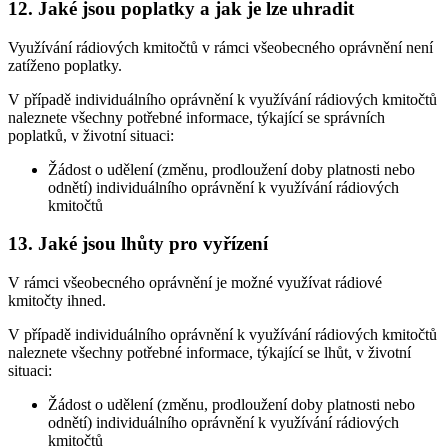
12.
Jaké jsou poplatky a jak je lze uhradit
Využívání rádiových kmitočtů v rámci všeobecného oprávnění není
zatíženo poplatky.
V případě individuálního oprávnění k využívání rádiových kmitočtů
naleznete všechny potřebné informace, týkající se správních
poplatků, v životní situaci:
Žádost o udělení (změnu, prodloužení doby platnosti nebo
odnětí) individuálního oprávnění k využívání rádiových
kmitočtů
13.
Jaké jsou lhůty pro vyřízení
V rámci všeobecného oprávnění je možné využívat rádiové
kmitočty ihned.
V případě individuálního oprávnění k využívání rádiových kmitočtů
naleznete všechny potřebné informace, týkající se lhůt, v životní
situaci:
Žádost o udělení (změnu, prodloužení doby platnosti nebo
odnětí) individuálního oprávnění k využívání rádiových
kmitočtů