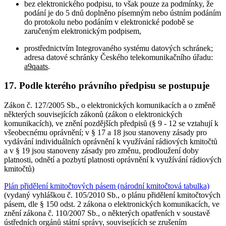
bez elektronického podpisu, to však pouze za podmínky, že
podání je do 5 dnů doplněno písemným nebo ústním podáním
do protokolu nebo podáním v elektronické podobě se
zaručeným elektronickým podpisem,
prostřednictvím Integrovaného systému datových schránek;
adresa datové schránky Českého telekomunikačního úřadu:
a9qaats
.
17.
Podle kterého právního předpisu se postupuje
Zákon č. 127/2005 Sb., o elektronických komunikacích a o změně
některých souvisejících zákonů (zákon o elektronických
komunikacích), ve znění pozdějších předpisů (§ 9 - 12 se vztahují k
všeobecnému oprávnění; v § 17 a 18 jsou stanoveny zásady pro
vydávání individuálních oprávnění k využívání rádiových kmitočtů
a v § 19 jsou stanoveny zásady pro změnu, prodloužení doby
platnosti, odnětí a pozbytí platnosti oprávnění k využívání rádiových
kmitočtů)
Plán přidělení kmitočtových pásem (národní kmitočtová tabulka)
(vydaný vyhláškou č. 105/2010 Sb., o plánu přidělení kmitočtových
pásem, dle § 150 odst. 2 zákona o elektronických komunikacích, ve
znění zákona č. 110/2007 Sb., o některých opatřeních v soustavě
ústředních orgánů státní správy, souvisejících se zrušením