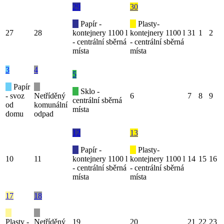
29
30
Papír -
Plasty-
27
28
kontejnery 1100 l
kontejnery 1100 l
31
1
2
- centrální sběrná
- centrální sběrná
místa
místa
3
4
5
Papír
Sklo -
- svoz
Netříděný
6
7
8
9
centrální sběrná
od
komunální
místa
domu
odpad
12
13
Papír -
Plasty-
10
11
kontejnery 1100 l
kontejnery 1100 l
14
15
16
- centrální sběrná
- centrální sběrná
místa
místa
17
18
Plasty -
Netříděný
19
20
21
22
23