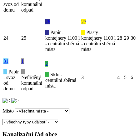
svoz od
komunální
domu
odpad
26
27
Papír -
Plasty-
24
25
kontejnery 1100 l
kontejnery 1100 l
28
29
30
- centrální sběrná
- centrální sběrná
místa
místa
31
1
2
Papír
Sklo -
- svoz
Netříděný
3
4
5
6
centrální sběrná
od
komunální
místa
domu
odpad
Místo
Kanalizační řád obce