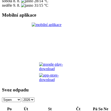
sobota
8. 8.
28/14 °C
neděle
9. 8.
31/15 °C
Mobilní aplikace
Svoz odpadu
Po
Út
St
Čt
Pá
So
Ne