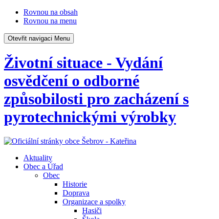
Rovnou na obsah
Rovnou na menu
Otevřit navigaci
Menu
Životní situace - Vydání
osvědčení o odborné
způsobilosti pro zacházení s
pyrotechnickými výrobky
Aktuality
Obec a Úřad
Obec
Historie
Doprava
Organizace a spolky
Hasiči