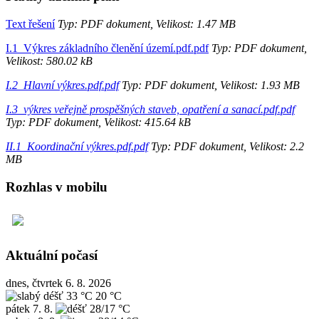
Text řešení
Typ: PDF dokument, Velikost: 1.47 MB
I.1_Výkres základního členění území.pdf.pdf
Typ: PDF dokument,
Velikost: 580.02 kB
I.2_Hlavní výkres.pdf.pdf
Typ: PDF dokument, Velikost: 1.93 MB
I.3_výkres veřejně prospěšných staveb, opatření a sanací.pdf.pdf
Typ: PDF dokument, Velikost: 415.64 kB
II.1_Koordinační výkres.pdf.pdf
Typ: PDF dokument, Velikost: 2.2
MB
Rozhlas v mobilu
Aktuální počasí
dnes, čtvrtek 6. 8. 2026
33 °C
20 °C
pátek
7. 8.
28/17 °C