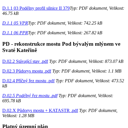
D.1.1 03 Podélny profil silnice II 379
Typ: PDF dokument, Velikost:
46.75 kB
D.1.1 05 VPR
Typ: PDF dokument, Velikost: 742.25 kB
D.1.1 06 PPR
Typ: PDF dokument, Velikost: 267.82 kB
PD - rekonstrukce mostu Pod bývalým mlýnem ve
Svaté Kateřině
D.02.2 Stávající stav .pdf
Typ: PDF dokument, Velikost: 873.07 kB
D.02.3 Půdorys mostu .pdf
Typ: PDF dokument, Velikost: 1.1 MB
D.02.4 Příčný řez mostu .pdf
Typ: PDF dokument, Velikost: 473.52
kB
D.02.5 Podélný řez mostu .pdf
Typ: PDF dokument, Velikost:
695.78 kB
D.02.X Půdorys mostu + KATASTR .pdf
Typ: PDF dokument,
Velikost: 1.28 MB
Platný územní plán