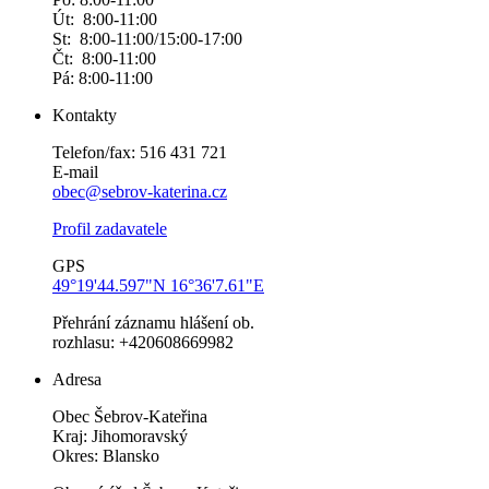
Út: 8:00-11:00
St: 8:00-11:00/15:00-17:00
Čt: 8:00-11:00
Pá: 8:00-11:00
Kontakty
Telefon/fax: 516 431 721
E-mail
obec@sebrov-katerina.cz
Profil zadavatele
GPS
49°19'44.597"N 16°36'7.61"E
Přehrání záznamu hlášení ob.
rozhlasu: +420608669982
Adresa
Obec Šebrov-Kateřina
Kraj: Jihomoravský
Okres: Blansko