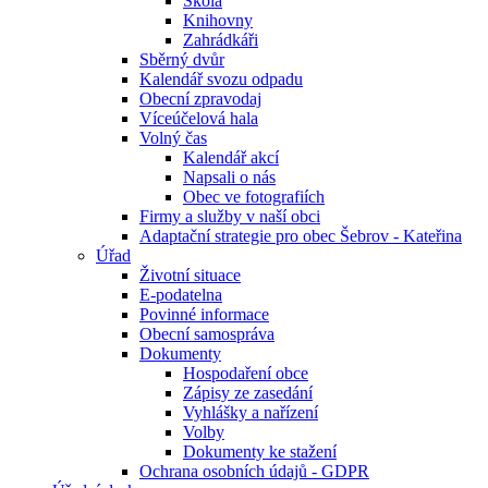
Škola
Knihovny
Zahrádkáři
Sběrný dvůr
Kalendář svozu odpadu
Obecní zpravodaj
Víceúčelová hala
Volný čas
Kalendář akcí
Napsali o nás
Obec ve fotografiích
Firmy a služby v naší obci
Adaptační strategie pro obec Šebrov - Kateřina
Úřad
Životní situace
E-podatelna
Povinné informace
Obecní samospráva
Dokumenty
Hospodaření obce
Zápisy ze zasedání
Vyhlášky a nařízení
Volby
Dokumenty ke stažení
Ochrana osobních údajů - GDPR