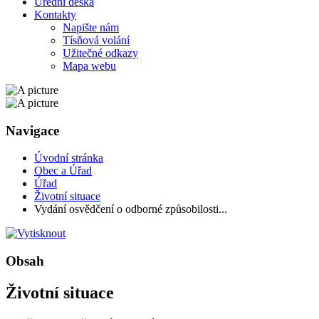
Úřední deska
Kontakty
Napište nám
Tísňová volání
Užitečné odkazy
Mapa webu
Navigace
Úvodní stránka
Obec a Úřad
Úřad
Životní situace
Vydání osvědčení o odborné způsobilosti...
Obsah
Životní situace