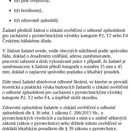
být plně svéprávný,
být bezúhonný,
být zdravotně způsobilý.
Žadatel předloží žádost o získání osvědčení o odborné způsobilosti
pro zacházení s pyrotechnickými výrobky kategorie P2, T2 nebo F4
Českému báňskému úřadu.
V žádosti žadatel uvede, vedle obecných náležitostí podle správního
řádu, doklad o dosaženém vzdělání, adresu zaměstnavatele,
pracovní zařazení a druh vykonávané práce v případě, že žadatel je
zaměstnancem; k žádosti přiloží fotografii o rozměru 35 mm x 45
mm, doklad o zaplacení správního poplatku a lékařský posudek.
Dále musí žadatel absolvovat odborné školení, ve kterém se provádí
teoretická a praktická výuka budoucích žadatelů o získání osvědčení
o odborné způsobilosti pro zacházení s pyrotechnickými výrobky
kategorie P2, T2 nebo F4, a úspěšně složit zkoušku.
Zdravotní způsobilost žadatele o získání osvědčení o odborné
způsobilosti dle § 36 odst. 1 zákona č. 206/2015 Sb., o
pyrotechnických výrobcích a zacházení s nimi a o změně některých
zákonů (zákon o pyrotechnice) nebo držitele tohoto osvědčení se
dokládá lékařským posudkem dle § 39 zákona o pyrotechnice.