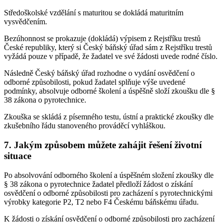
Středoškolské vzdělání s maturitou se dokládá maturitním
vysvědčením.
Bezúhonnost se prokazuje (dokládá) výpisem z Rejstříku trestů
České republiky, který si Český báňský úřad sám z Rejstříku trestů
vyžádá pouze v případě, že žadatel ve své žádosti uvede rodné číslo.
Následně Český báňský úřad rozhodne o vydání osvědčení o
odborné způsobilosti, pokud žadatel splňuje výše uvedené
podmínky, absolvuje odborné školení a úspěšně složí zkoušku dle §
38 zákona o pyrotechnice.
Zkouška se skládá z písemného testu, ústní a praktické zkoušky dle
zkušebního řádu stanoveného prováděcí vyhláškou.
7.
Jakým způsobem můžete zahájit řešení životní
situace
Po absolvování odborného školení a úspěšném složení zkoušky dle
§ 38 zákona o pyrotechnice žadatel předloží žádost o získání
osvědčení o odborné způsobilosti pro zacházení s pyrotechnickými
výrobky kategorie P2, T2 nebo F4 Českému báňskému úřadu.
K žádosti o získání osvědčení o odborné způsobilosti pro zacházení