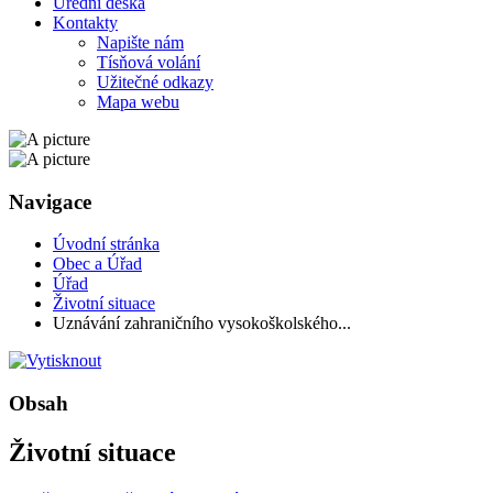
Úřední deska
Kontakty
Napište nám
Tísňová volání
Užitečné odkazy
Mapa webu
Navigace
Úvodní stránka
Obec a Úřad
Úřad
Životní situace
Uznávání zahraničního vysokoškolského...
Obsah
Životní situace