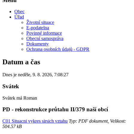
Menu
Obec
Úřad
Životní situace
E-podatelna
Povinné informace
Obecní samospráva
Dokumenty
Ochrana osobních údajů - GDPR
Datum a čas
Dnes je
neděle
,
9. 8. 2026
,
7:08:27
Svátek
Svátek má
Roman
PD - rekonstrukce průtahu II/379 naší obcí
C01 Situacni vykres sirsich vztahu
Typ: PDF dokument, Velikost:
504.57 kB