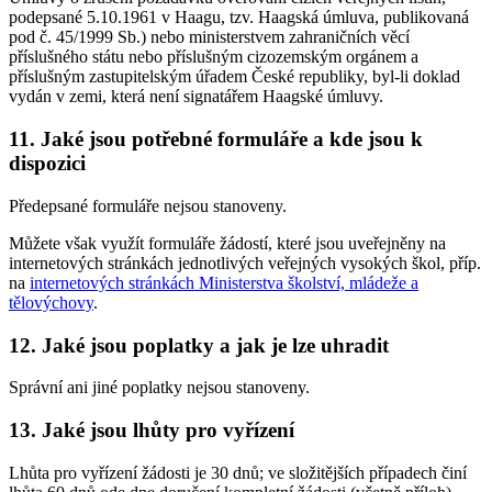
podepsané 5.10.1961 v Haagu, tzv. Haagská úmluva, publikovaná
pod č. 45/1999 Sb.) nebo ministerstvem zahraničních věcí
příslušného státu nebo příslušným cizozemským orgánem a
příslušným zastupitelským úřadem České republiky, byl-li doklad
vydán v zemi, která není signatářem Haagské úmluvy.
11.
Jaké jsou potřebné formuláře a kde jsou k
dispozici
Předepsané formuláře nejsou stanoveny.
Můžete však využít formuláře žádostí, které jsou uveřejněny na
internetových stránkách jednotlivých veřejných vysokých škol, příp.
na
internetových stránkách Ministerstva školství, mládeže a
tělovýchovy
.
12.
Jaké jsou poplatky a jak je lze uhradit
Správní ani jiné poplatky nejsou stanoveny.
13.
Jaké jsou lhůty pro vyřízení
Lhůta pro vyřízení žádosti je 30 dnů; ve složitějších případech činí