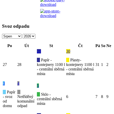
Svoz odpadu
Po
Út
St
Čt
Pá
So
Ne
29
30
Papír -
Plasty-
27
28
kontejnery 1100 l
kontejnery 1100 l
31
1
2
- centrální sběrná
- centrální sběrná
místa
místa
3
4
5
Papír
Sklo -
- svoz
Netříděný
6
7
8
9
centrální sběrná
od
komunální
místa
domu
odpad