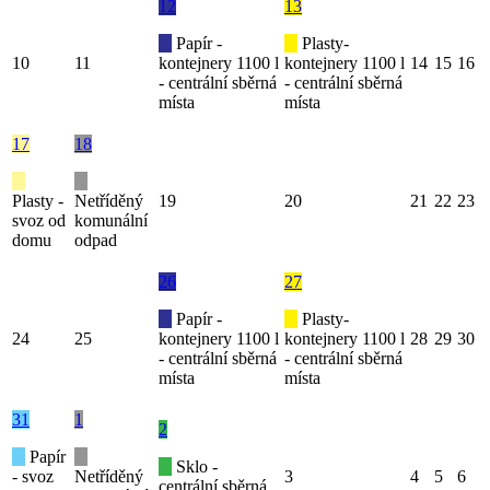
12
13
Papír -
Plasty-
10
11
kontejnery 1100 l
kontejnery 1100 l
14
15
16
- centrální sběrná
- centrální sběrná
místa
místa
17
18
Plasty -
Netříděný
19
20
21
22
23
svoz od
komunální
domu
odpad
26
27
Papír -
Plasty-
24
25
kontejnery 1100 l
kontejnery 1100 l
28
29
30
- centrální sběrná
- centrální sběrná
místa
místa
31
1
2
Papír
Sklo -
- svoz
Netříděný
3
4
5
6
centrální sběrná