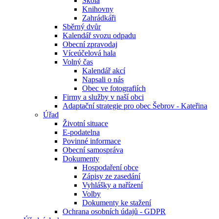
Škola
Knihovny
Zahrádkáři
Sběrný dvůr
Kalendář svozu odpadu
Obecní zpravodaj
Víceúčelová hala
Volný čas
Kalendář akcí
Napsali o nás
Obec ve fotografiích
Firmy a služby v naší obci
Adaptační strategie pro obec Šebrov - Kateřina
Úřad
Životní situace
E-podatelna
Povinné informace
Obecní samospráva
Dokumenty
Hospodaření obce
Zápisy ze zasedání
Vyhlášky a nařízení
Volby
Dokumenty ke stažení
Ochrana osobních údajů - GDPR