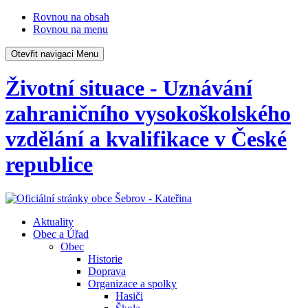
Rovnou na obsah
Rovnou na menu
Otevřit navigaci
Menu
Životní situace - Uznávání
zahraničního vysokoškolského
vzdělání a kvalifikace v České
republice
Aktuality
Obec a Úřad
Obec
Historie
Doprava
Organizace a spolky
Hasiči