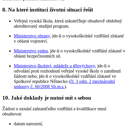
8.
Na které instituci životní situaci řešit
Veřejná vysoká škola, která uskutečňuje obsahově obdobný
akreditovaný studijní program.
Ministerstvo obrany
, jde-li o vysokoškolské vzdělání získané
v oblasti vojenství.
Ministerstvo vnitra
, jde-li o vysokoškolské vzdělání získané v
oblasti bezpečnostních sil.
Ministerstvo školství, mládeže a tělovýchovy
, jde-li o
odvolání proti rozhodnutí veřejné vysoké školy o zamítnutí
žádosti nebo, jde-li o vysokoškolské vzdělání získané ve
Spolkové republice Německo (
čl. 3 odst. 2 mezinárodní
smlouvy č. 60/2008 Sb.m.s.
).
10.
Jaké doklady je nutné mít s sebou
Žádost o uznání zahraničního vzdělání a kvalifikace musí
obsahovat:
datum narození,