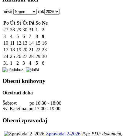
měsíc
rok
Po
Út
St
Čt
Pá
So
Ne
27
28
29
30
31
1
2
3
4
5
6
7
8
9
10
11
12
13
14
15
16
17
18
19
20
21
22
23
24
25
26
27
28
29
30
31
1
2
3
4
5
6
Obecní knihovny
Otevírací doba
Šebrov: po 16:30 - 18:00
Sv. Kateřina: po 17:00 - 19:00
Obecní zpravodaj
Zpravodaj 2-2026
Typ: PDF dokument,