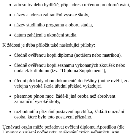
adresu trvalého bydliště, příp. adresu určenou pro doručování,
název a adresu zahraniční vysoké školy,
název studijního programu a oboru studia,
datum zahájení a ukončení studia.
K žádosti je třeba přiložit také následující přílohy:
úředně ověřenou kopii diplomu (notářem nebo matrikou),
úředně ověřenou kopii seznamu vykonaných zkoušek nebo
dodatek k diplomu (tzv. "Diploma Supplement"),
úřední překlady obou dokumentů do češtiny (nutné ověřit, zda
veřejná vysoká škola úřední překlad vyžaduje),
písemnou plnou moc, žádá-li jiná osoba než absolvent
zahraniční vysoké školy,
rozhodnutí o přiznání postavení uprchlíka, žádá-li o uznání
osoba, které bylo toto postavení přiznáno.
Uznávací orgán může požadovat ověření diplomu Apostillou (dle
Úmluvy o zrušení požadavku ověřování cizích veřejných listin,