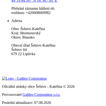
49°19'44.597"N 16°36'7.61"E
Přehrání záznamu hlášení ob.
rozhlasu: +420608669982
Adresa
Obec Šebrov-Kateřina
Kraj: Jihomoravský
Okres: Blansko
Obecní úřad Šebrov-Kateřina
Šebrov 64
679 22 Lipůvka
Oficiální stránky obce Šebrov - Kateřina © 2026
Provozovatel
Galileo Corporation s.r.o.
Poslední aktualizace: 07.08.2026