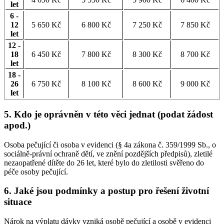
let
6 -
12
5 650 Kč
6 800 Kč
7 250 Kč
7 850 Kč
let
12 -
18
6 450 Kč
7 800 Kč
8 300 Kč
8 700 Kč
let
18 -
26
6 750 Kč
8 100 Kč
8 600 Kč
9 000 Kč
let
5.
Kdo je oprávněn v této věci jednat (podat žádost
apod.)
Osoba pečující či osoba v evidenci (§ 4a zákona č. 359/1999 Sb., o
sociálně-právní ochraně dětí, ve znění pozdějších předpisů), zletilé
nezaopatřené dítěte do 26 let, které bylo do zletilosti svěřeno do
péče osoby pečující.
6.
Jaké jsou podmínky a postup pro řešení životní
situace
Nárok na výplatu dávky vzniká osobě pečující a osobě v evidenci