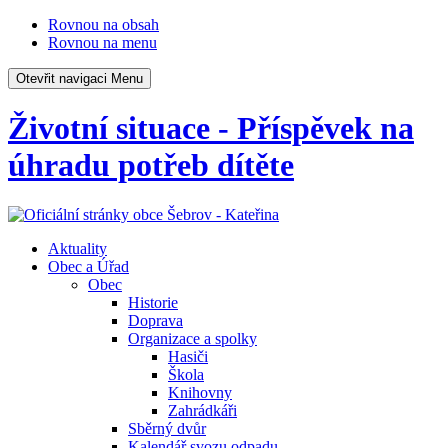
Rovnou na obsah
Rovnou na menu
Otevřit navigaci
Menu
Životní situace - Příspěvek na
úhradu potřeb dítěte
Aktuality
Obec a Úřad
Obec
Historie
Doprava
Organizace a spolky
Hasiči
Škola
Knihovny
Zahrádkáři
Sběrný dvůr
Kalendář svozu odpadu