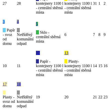
27
28
kontejnery 1100 l
kontejnery 1100 l
31
1
2
- centrální sběrná
- centrální sběrná
místa
místa
3
4
5
Papír
Sklo -
- svoz
Netříděný
6
7
8
9
centrální sběrná
od
komunální
místa
domu
odpad
12
13
Papír -
Plasty-
10
11
kontejnery 1100 l
kontejnery 1100 l
14
15
16
- centrální sběrná
- centrální sběrná
místa
místa
17
18
Plasty -
Netříděný
19
20
21
22
23
svoz od
komunální
domu
odpad