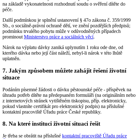
na základě vykonatelnosti rozhodnutí soudu o svěření dítěte do
péče.
Další podmínkou je splnění ustanovení § 47o zákona č. 359/1999
Sb., o sociálně-právní ochraně dětí, ve znění pozdějších předpisů;
podmínku trvalého pobytu může v odůvodněných případech
prominout
Ministerstvo práce a sociálních věcí
.
Nárok na výplatu dávky zaniká uplynutím 1 roku ode dne, od
kterého dávka nebo její část náleží, nebyl-li nárok v této lhůtě
uplatněn.
7.
Jakým způsobem můžete zahájit řešení životní
situace
Podáním písemné žádosti o dávku pěstounské péče - příspěvek na
úhradu potřeb dítěte na předepsaném formuláři (na originálním nebo
z internetových stránek vytištěném tiskopisu, příp. elektronicky,
pokud vlastníte certifikát pro elektronický podpis) na příslušné
kontaktní pracoviště Úřadu práce České republiky.
8.
Na které instituci životní situaci řešit
Je třeba se obrátit na příslušné
kontaktní pracoviště Úřadu práce