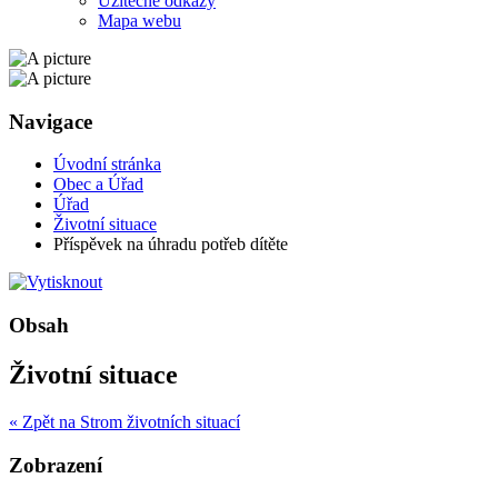
Užitečné odkazy
Mapa webu
Navigace
Úvodní stránka
Obec a Úřad
Úřad
Životní situace
Příspěvek na úhradu potřeb dítěte
Obsah
Životní situace
« Zpět na Strom životních situací
Zobrazení