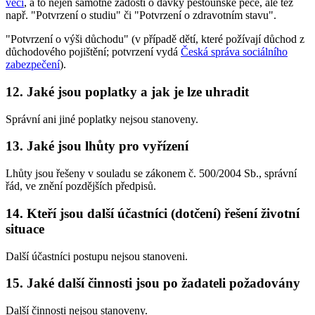
věcí
, a to nejen samotné žádosti o dávky pěstounské péče, ale též
např. "Potvrzení o studiu" či "Potvrzení o zdravotním stavu".
"Potvrzení o výši důchodu" (v případě dětí, které požívají důchod z
důchodového pojištění; potvrzení vydá
Česká správa sociálního
zabezpečení
).
12.
Jaké jsou poplatky a jak je lze uhradit
Správní ani jiné poplatky nejsou stanoveny.
13.
Jaké jsou lhůty pro vyřízení
Lhůty jsou řešeny v souladu se zákonem č. 500/2004 Sb., správní
řád, ve znění pozdějších předpisů.
14.
Kteří jsou další účastníci (dotčení) řešení životní
situace
Další účastníci postupu nejsou stanoveni.
15.
Jaké další činnosti jsou po žadateli požadovány
Další činnosti nejsou stanoveny.