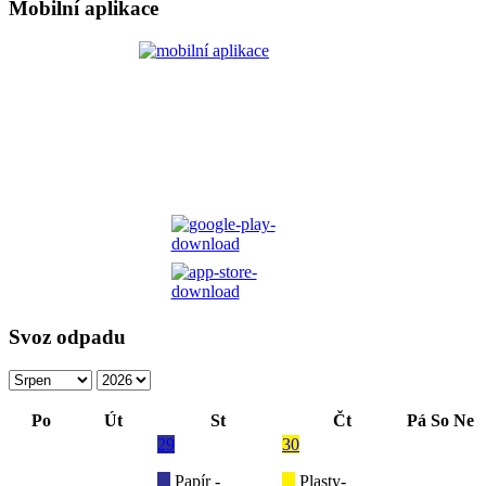
Mobilní aplikace
Svoz odpadu
Po
Út
St
Čt
Pá
So
Ne
29
30
Papír -
Plasty-