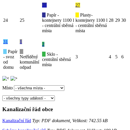
26
27
Papír -
Plasty-
24
25
kontejnery 1100 l
kontejnery 1100 l
28
29
30
- centrální sběrná
- centrální sběrná
místa
místa
31
1
2
Papír
Sklo -
- svoz
Netříděný
3
4
5
6
centrální sběrná
od
komunální
místa
domu
odpad
Místo
Kanalizační řád obce
Kanalizační řád
Typ: PDF dokument, Velikost: 742.55 kB