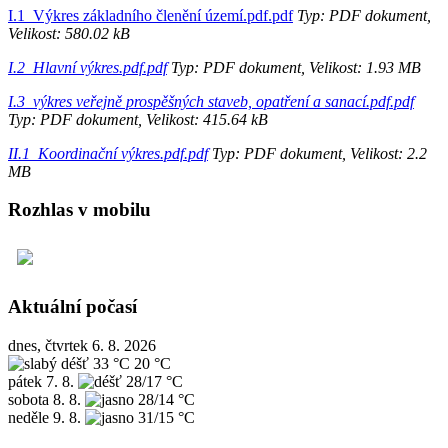
I.1_Výkres základního členění území.pdf.pdf
Typ: PDF dokument,
Velikost: 580.02 kB
I.2_Hlavní výkres.pdf.pdf
Typ: PDF dokument, Velikost: 1.93 MB
I.3_výkres veřejně prospěšných staveb, opatření a sanací.pdf.pdf
Typ: PDF dokument, Velikost: 415.64 kB
II.1_Koordinační výkres.pdf.pdf
Typ: PDF dokument, Velikost: 2.2
MB
Rozhlas v mobilu
Aktuální počasí
dnes, čtvrtek 6. 8. 2026
33 °C
20 °C
pátek
7. 8.
28/17 °C
sobota
8. 8.
28/14 °C
neděle
9. 8.
31/15 °C