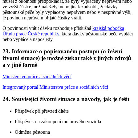
musel z okolností předpokládat, že byly vyplaceny neprávem nebo
ve vyšší částce, než náležely, nebo jinak způsobil, že dávky
pěstounské péče byly vyplaceny neprávem nebo v nesprávné výši,
je povinen neprávem přijaté částky vrátit.
O povinnosti vrátit dávku rozhoduje příslušná
krajská pobočka
Úřadu práce České republiky
, která dávky pěstounské péče vyplácí
nebo vyplácela naposledy.
23.
Informace o popisovaném postupu (o řešení
životní situace) je možné získat také z jiných zdrojů
a v jiné formě
Ministerstvo práce a sociálních věcí
Integrovaný portál Ministerstva práce a sociálních věcí
24.
Související životní situace a návody, jak je řešit
Příspěvek při převzetí dítěte
Příspěvek na zakoupení motorového vozidla
Odměna pěstouna