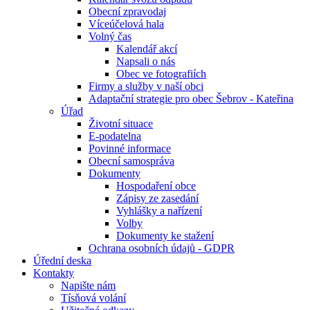
Obecní zpravodaj
Víceúčelová hala
Volný čas
Kalendář akcí
Napsali o nás
Obec ve fotografiích
Firmy a služby v naší obci
Adaptační strategie pro obec Šebrov - Kateřina
Úřad
Životní situace
E-podatelna
Povinné informace
Obecní samospráva
Dokumenty
Hospodaření obce
Zápisy ze zasedání
Vyhlášky a nařízení
Volby
Dokumenty ke stažení
Ochrana osobních údajů - GDPR
Úřední deska
Kontakty
Napište nám
Tísňová volání