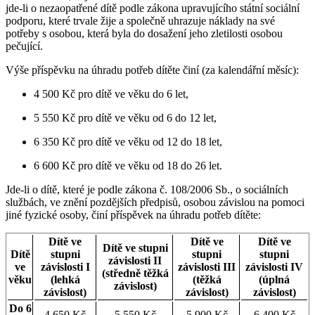
jde-li o nezaopatřené dítě podle zákona upravujícího státní sociální
podporu, které trvale žije a společně uhrazuje náklady na své
potřeby s osobou, která byla do dosažení jeho zletilosti osobou
pečující.
Výše příspěvku na úhradu potřeb dítěte činí (za kalendářní měsíc):
4 500 Kč pro dítě ve věku do 6 let,
5 550 Kč pro dítě ve věku od 6 do 12 let,
6 350 Kč pro dítě ve věku od 12 do 18 let,
6 600 Kč pro dítě ve věku od 18 do 26 let.
Jde-li o dítě, které je podle zákona č. 108/2006 Sb., o sociálních
službách, ve znění pozdějších předpisů, osobou závislou na pomoci
jiné fyzické osoby, činí příspěvek na úhradu potřeb dítěte:
Dítě ve
Dítě ve
Dítě ve
Dítě ve stupni
Dítě
stupni
stupni
stupni
závislosti II
ve
závislosti I
závislosti III
závislosti IV
(středně těžká
věku
(lehká
(těžká
(úplná
závislost)
závislost)
závislost)
závislost)
Do 6
4 650 Kč
5 550 Kč
5 900 Kč
6 400 Kč