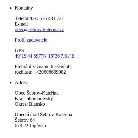
Kontakty
Telefon/fax: 516 431 721
E-mail
obec@sebrov-katerina.cz
Profil zadavatele
GPS
49°19'44.597"N 16°36'7.61"E
Přehrání záznamu hlášení ob.
rozhlasu: +420608669982
Adresa
Obec Šebrov-Kateřina
Kraj: Jihomoravský
Okres: Blansko
Obecní úřad Šebrov-Kateřina
Šebrov 64
679 22 Lipůvka