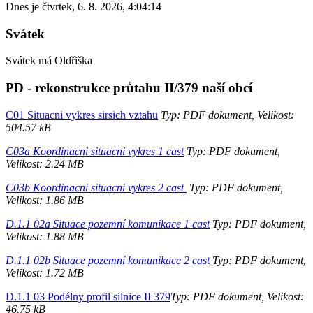
Dnes je
čtvrtek
,
6. 8. 2026
,
4:04:14
Svátek
Svátek má
Oldřiška
PD - rekonstrukce průtahu II/379 naší obcí
C01 Situacni vykres sirsich vztahu
Typ: PDF dokument, Velikost:
504.57 kB
C03a Koordinacni situacni vykres 1 cast
Typ: PDF dokument,
Velikost: 2.24 MB
C03b Koordinacni situacni vykres 2 cast
Typ: PDF dokument,
Velikost: 1.86 MB
D.1.1 02a Situace pozemní komunikace 1 cast
Typ: PDF dokument,
Velikost: 1.88 MB
D.1.1 02b Situace pozemní komunikace 2 cast
Typ: PDF dokument,
Velikost: 1.72 MB
D.1.1 03 Podélny profil silnice II 379
Typ: PDF dokument, Velikost:
46.75 kB