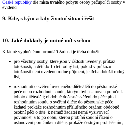
České republiky
dle místa trvalého pobytu osoby pečující či osoby v
evidenci.
9.
Kde, s kým a kdy životní situaci řešit
10.
Jaké doklady je nutné mít s sebou
K řádně vyplněnému formuláři žádosti je třeba doložit:
pro všechny osoby, které jsou v žádosti uvedeny, průkaz
totožnosti, u dětí do 15 let rodný list; pokud v průkazu
totožnosti není uvedeno rodné příjmení, je třeba doložit rodný
list,
rozhodnutí o svěření uvedeného dítěte/dětí do pěstounské
péče nebo rozhodnutí soudu, kterým byl ustanoven poručník
tohoto dítěte/dětí; obdobně dočasné svěření do péče před
rozhodnutím soudu o svěření dítěte do pěstounské péče
žadatel prokáže rozhodnutím příslušného orgánu; obdobně
osobní péči o dítě, k němuž žadatel nemá vyživovací
povinnost, a to po dobu, kterou probíhá soudní řízení o
ustanovení poručníkem dítěte, prokáže čestným prohlášením,