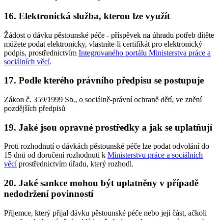
16.
Elektronická služba, kterou lze využít
Žádost o dávku pěstounské péče - příspěvek na úhradu potřeb dítěte
můžete podat elektronicky, vlastníte-li certifikát pro elektronický
podpis, prostřednictvím
Integrovaného portálu Ministerstva práce a
sociálních věcí
.
17.
Podle kterého právního předpisu se postupuje
Zákon č. 359/1999 Sb., o sociálně-právní ochraně dětí, ve znění
pozdějších předpisů
19.
Jaké jsou opravné prostředky a jak se uplatňují
Proti rozhodnutí o dávkách pěstounské péče lze podat odvolání do
15 dnů od doručení rozhodnutí k
Ministerstvu práce a sociálních
věcí
prostřednictvím úřadu, který rozhodl.
20.
Jaké sankce mohou být uplatněny v případě
nedodržení povinností
Příjemce, který přijal dávku pěstounské péče nebo její část, ačkoli