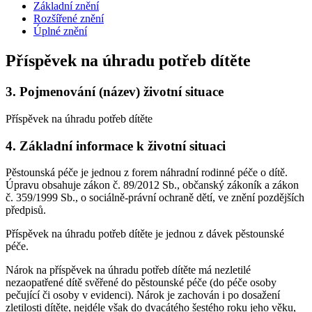
Základní znění
Rozšířené znění
Úplné znění
Příspěvek na úhradu potřeb dítěte
3.
Pojmenování (název) životní situace
Příspěvek na úhradu potřeb dítěte
4.
Základní informace k životní situaci
Pěstounská péče je jednou z forem náhradní rodinné péče o dítě.
Úpravu obsahuje zákon č. 89/2012 Sb., občanský zákoník a zákon
č. 359/1999 Sb., o sociálně-právní ochraně dětí, ve znění pozdějších
předpisů.
Příspěvek na úhradu potřeb dítěte je jednou z dávek pěstounské
péče.
Nárok na příspěvek na úhradu potřeb dítěte má nezletilé
nezaopatřené dítě svěřené do pěstounské péče (do péče osoby
pečující či osoby v evidenci). Nárok je zachován i po dosažení
zletilosti dítěte, nejdéle však do dvacátého šestého roku jeho věku,