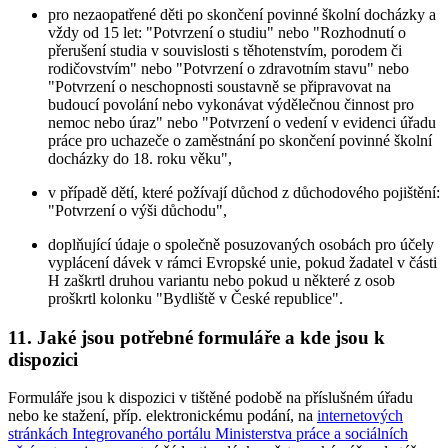
pro nezaopatřené děti po skončení povinné školní docházky a
vždy od 15 let: "Potvrzení o studiu" nebo "Rozhodnutí o
přerušení studia v souvislosti s těhotenstvím, porodem či
rodičovstvím" nebo "Potvrzení o zdravotním stavu" nebo
"Potvrzení o neschopnosti soustavně se připravovat na
budoucí povolání nebo vykonávat výdělečnou činnost pro
nemoc nebo úraz" nebo "Potvrzení o vedení v evidenci úřadu
práce pro uchazeče o zaměstnání po skončení povinné školní
docházky do 18. roku věku",
v případě dětí, které požívají důchod z důchodového pojištění:
"Potvrzení o výši důchodu",
doplňující údaje o společně posuzovaných osobách pro účely
vyplácení dávek v rámci Evropské unie, pokud žadatel v části
H zaškrtl druhou variantu nebo pokud u některé z osob
proškrtl kolonku "Bydliště v České republice".
11.
Jaké jsou potřebné formuláře a kde jsou k
dispozici
Formuláře jsou k dispozici v tištěné podobě na příslušném úřadu
nebo ke stažení, příp. elektronickému podání, na
internetových
stránkách Integrovaného portálu Ministerstva práce a sociálních