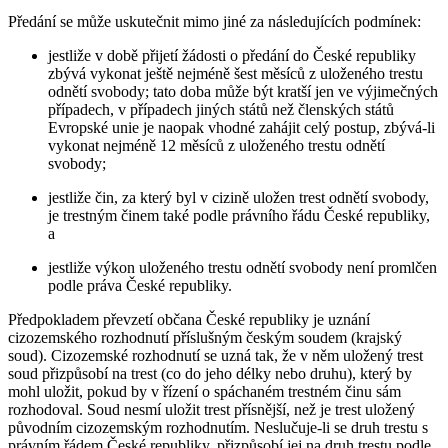
Předání se může uskutečnit mimo jiné za následujících podmínek:
jestliže v době přijetí žádosti o předání do České republiky
zbývá vykonat ještě nejméně šest měsíců z uloženého trestu
odnětí svobody; tato doba může být kratší jen ve výjimečných
případech, v případech jiných států než členských států
Evropské unie je naopak vhodné zahájit celý postup, zbývá-li
vykonat nejméně 12 měsíců z uloženého trestu odnětí
svobody;
jestliže čin, za který byl v cizině uložen trest odnětí svobody,
je trestným činem také podle právního řádu České republiky,
a
jestliže výkon uloženého trestu odnětí svobody není promlčen
podle práva České republiky.
Předpokladem převzetí občana České republiky je uznání
cizozemského rozhodnutí příslušným českým soudem (krajský
soud). Cizozemské rozhodnutí se uzná tak, že v něm uložený trest
soud přizpůsobí na trest (co do jeho délky nebo druhu), který by
mohl uložit, pokud by v řízení o spáchaném trestném činu sám
rozhodoval. Soud nesmí uložit trest přísnější, než je trest uložený
původním cizozemským rozhodnutím. Neslučuje-li se druh trestu s
právním řádem České republiky, přizpůsobí jej na druh trestu podle