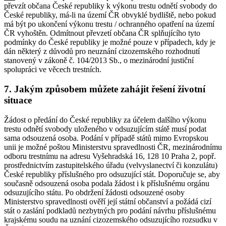
převzít občana České republiky k výkonu trestu odnětí svobody do
České republiky, má-li na území ČR obvyklé bydliště, nebo pokud
má být po ukončení výkonu trestu / ochranného opatření na území
ČR vyhoštěn. Odmítnout převzetí občana ČR splňujícího tyto
podmínky do České republiky je možné pouze v případech, kdy je
dán některý z důvodů pro neuznání cizozemského rozhodnutí
stanovený v zákoně č. 104/2013 Sb., o mezinárodní justiční
spolupráci ve věcech trestních.
7.
Jakým způsobem můžete zahájit řešení životní
situace
Žádost o předání do České republiky za účelem dalšího výkonu
trestu odnětí svobody uloženého v odsuzujícím státě musí podat
sama odsouzená osoba. Podání v případě států mimo Evropskou
unii je možné poštou Ministerstvu spravedlnosti ČR, mezinárodnímu
odboru trestnímu na adresu Vyšehradská 16, 128 10 Praha 2, popř.
prostřednictvím zastupitelského úřadu (velvyslanectví či konzulátu)
České republiky příslušného pro odsuzující stát. Doporučuje se, aby
současně odsouzená osoba podala žádost i k příslušnému orgánu
odsuzujícího státu. Po obdržení žádosti odsouzené osoby
Ministerstvo spravedlnosti ověří její státní občanství a požádá cizí
stát o zaslání podkladů nezbytných pro podání návrhu příslušnému
krajskému soudu na uznání cizozemského odsuzujícího rozsudku v