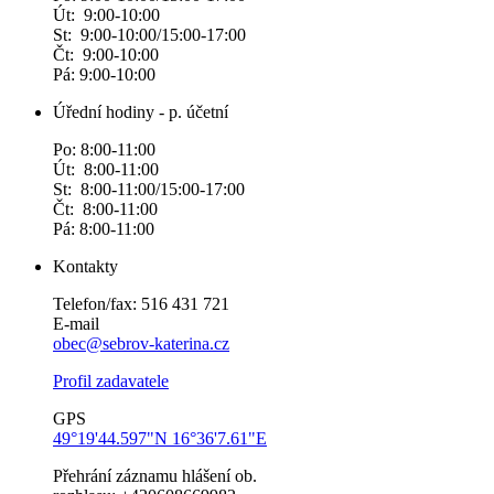
Út: 9:00-10:00
St: 9:00-10:00/15:00-17:00
Čt: 9:00-10:00
Pá: 9:00-10:00
Úřední hodiny - p. účetní
Po: 8:00-11:00
Út: 8:00-11:00
St: 8:00-11:00/15:00-17:00
Čt: 8:00-11:00
Pá: 8:00-11:00
Kontakty
Telefon/fax: 516 431 721
E-mail
obec@sebrov-katerina.cz
Profil zadavatele
GPS
49°19'44.597"N 16°36'7.61"E
Přehrání záznamu hlášení ob.