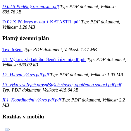
D.02.5 Podélný řez mostu .pdf
Typ: PDF dokument, Velikost:
695.78 kB
D.02.X Půdorys mostu + KATASTR .pdf
Typ: PDF dokument,
Velikost: 1.28 MB
Platný územní plán
Text řešení
Typ: PDF dokument, Velikost: 1.47 MB
I.1_Výkres základního členění území.pdf.pdf
Typ: PDF dokument,
Velikost: 580.02 kB
I.2_Hlavní výkres.pdf.pdf
Typ: PDF dokument, Velikost: 1.93 MB
I.3_výkres veřejně prospěšných staveb, opatření a sanací.pdf.pdf
Typ: PDF dokument, Velikost: 415.64 kB
II.1_Koordinační výkres.pdf.pdf
Typ: PDF dokument, Velikost: 2.2
MB
Rozhlas v mobilu