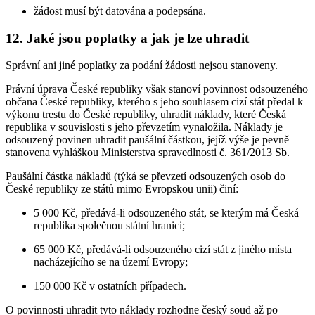
žádost musí být datována a podepsána.
12.
Jaké jsou poplatky a jak je lze uhradit
Správní ani jiné poplatky za podání žádosti nejsou stanoveny.
Právní úprava České republiky však stanoví povinnost odsouzeného
občana České republiky, kterého s jeho souhlasem cizí stát předal k
výkonu trestu do České republiky, uhradit náklady, které Česká
republika v souvislosti s jeho převzetím vynaložila. Náklady je
odsouzený povinen uhradit paušální částkou, jejíž výše je pevně
stanovena vyhláškou Ministerstva spravedlnosti č. 361/2013 Sb.
Paušální částka nákladů (týká se převzetí odsouzených osob do
České republiky ze států mimo Evropskou unii) činí:
5 000 Kč, předává-li odsouzeného stát, se kterým má Česká
republika společnou státní hranici;
65 000 Kč, předává-li odsouzeného cizí stát z jiného místa
nacházejícího se na území Evropy;
150 000 Kč v ostatních případech.
O povinnosti uhradit tyto náklady rozhodne český soud až po