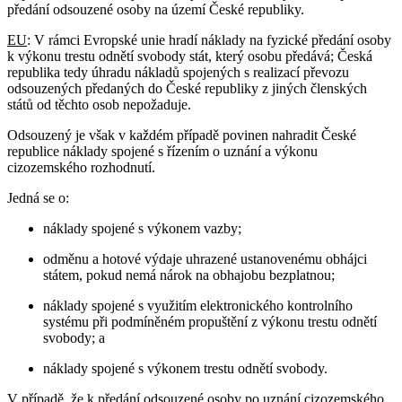
předání odsouzené osoby na území České republiky.
EU
: V rámci Evropské unie hradí náklady na fyzické předání osoby
k výkonu trestu odnětí svobody stát, který osobu předává; Česká
republika tedy úhradu nákladů spojených s realizací převozu
odsouzených předaných do České republiky z jiných členských
států od těchto osob nepožaduje.
Odsouzený je však v každém případě povinen nahradit České
republice náklady spojené s řízením o uznání a výkonu
cizozemského rozhodnutí.
Jedná se o:
náklady spojené s výkonem vazby;
odměnu a hotové výdaje uhrazené ustanovenému obhájci
státem, pokud nemá nárok na obhajobu bezplatnou;
náklady spojené s využitím elektronického kontrolního
systému při podmíněném propuštění z výkonu trestu odnětí
svobody; a
náklady spojené s výkonem trestu odnětí svobody.
V případě, že k předání odsouzené osoby po uznání cizozemského