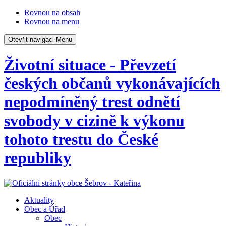
Rovnou na obsah
Rovnou na menu
Otevřit navigaci
Menu
Životní situace - Převzetí
českých občanů vykonávajících
nepodmíněný trest odnětí
svobody v cizině k výkonu
tohoto trestu do České
republiky
Aktuality
Obec a Úřad
Obec