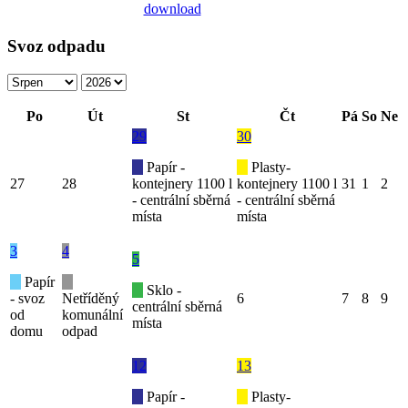
Svoz odpadu
Po
Út
St
Čt
Pá
So
Ne
29
30
Papír -
Plasty-
27
28
kontejnery 1100 l
kontejnery 1100 l
31
1
2
- centrální sběrná
- centrální sběrná
místa
místa
3
4
5
Papír
Sklo -
- svoz
Netříděný
6
7
8
9
centrální sběrná
od
komunální
místa
domu
odpad
12
13
Papír -
Plasty-