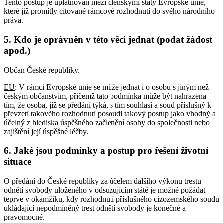
Tento postup je uplatňován mezi členskými státy Evropské unie,
které již promítly citované rámcové rozhodnutí do svého národního
práva.
5.
Kdo je oprávněn v této věci jednat (podat žádost
apod.)
Občan České republiky.
EU
: V rámci Evropské unie se může jednat i o osobu s jiným než
českým občanstvím, přičemž tato podmínka může být nahrazena
tím, že osoba, jíž se předání týká, s tím souhlasí a soud příslušný k
převzetí takového rozhodnutí posoudí takový postup jako vhodný a
účelný z hlediska úspěšného začlenění osoby do společnosti nebo
zajištění její úspěšné léčby.
6.
Jaké jsou podmínky a postup pro řešení životní
situace
O předání do České republiky za účelem dalšího výkonu trestu
odnětí svobody uloženého v odsuzujícím státě je možné požádat
teprve v okamžiku, kdy rozhodnutí příslušného cizozemského soudu
ukládající nepodmíněný trest odnětí svobody je konečné a
pravomocné.