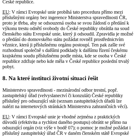
České republice.
EU
: V rámci Evropské unie probíhá tato procedura přímo mezi
příslušnými orgány bez ingerence Ministerstva spravedlnosti ČR,
proto je třeba, aby se odsouzená osoba se svou žádostí o předání k
výkonu trestu odnětí svobody do České republiky obrátila na soud
členského státu Evropské unie, který ji odsoudil. Zpravidla je možné
o předání do domovského státu požádat rovněž prostřednictvím
věznice, která ji příslušnému orgánu postoupí. Ten pak zašle své
rozhodnutí společně s dalšími podklady k dalšímu řízení českému
krajskému soudu příslušnému podle místa, kde se osoba v České
republice zdržuje nebo kde měla v České republice poslední trvalý
pobyt.
8.
Na které instituci životní situaci řešit
Ministerstvo spravedlnosti - mezinárodní odbor trestní, popř.
zastupitelský úřad (velvyslanectví či konzulát) České republiky
příslušný pro odsuzující stát (seznam zastupitelských úřadů lze
nalézt na internetových stránkách Ministerstva zahraničních věcí).
EU
: V rámci Evropské unie je vhodné zejména z praktických
důvodů (efektivita a rychlost daného postupu) obrátit se přímo na
odsuzující orgán (viz výše v bodě 07); o pomoc je možné požádat i
příslušný zastupitelský úřad ČR v daném členském státě Evropské