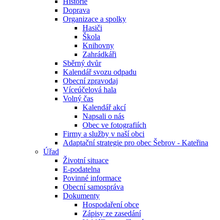
Historie
Doprava
Organizace a spolky
Hasiči
Škola
Knihovny
Zahrádkáři
Sběrný dvůr
Kalendář svozu odpadu
Obecní zpravodaj
Víceúčelová hala
Volný čas
Kalendář akcí
Napsali o nás
Obec ve fotografiích
Firmy a služby v naší obci
Adaptační strategie pro obec Šebrov - Kateřina
Úřad
Životní situace
E-podatelna
Povinné informace
Obecní samospráva
Dokumenty
Hospodaření obce
Zápisy ze zasedání