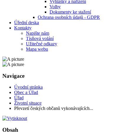
Vyhlášky a nařízení
Volby
Dokumenty ke stažení
Ochrana osobních údajů - GDPR
Úřední deska
Kontakty
Napište nám
Tísňová volání
Užitečné odkazy
Mapa webu
Navigace
Úvodní stránka
Obec a Úřad
Úřad
Životní situace
Převzetí českých občanů vykonávajících...
Obsah