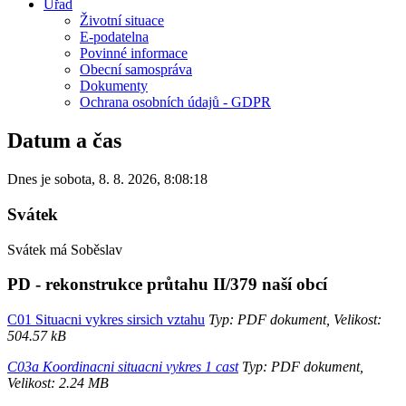
Úřad
Životní situace
E-podatelna
Povinné informace
Obecní samospráva
Dokumenty
Ochrana osobních údajů - GDPR
Datum a čas
Dnes je
sobota
,
8. 8. 2026
,
8:08:18
Svátek
Svátek má
Soběslav
PD - rekonstrukce průtahu II/379 naší obcí
C01 Situacni vykres sirsich vztahu
Typ: PDF dokument, Velikost:
504.57 kB
C03a Koordinacni situacni vykres 1 cast
Typ: PDF dokument,
Velikost: 2.24 MB