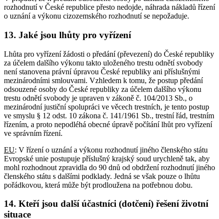
rozhodnutí v České republice přesto nedojde, náhrada nákladů řízení
o uznání a výkonu cizozemského rozhodnutí se nepožaduje.
13.
Jaké jsou lhůty pro vyřízení
Lhůta pro vyřízení žádosti o předání (převezení) do České republiky
za účelem dalšího výkonu takto uloženého trestu odnětí svobody
není stanovena právní úpravou České republiky ani příslušnými
mezinárodními smlouvami. Vzhledem k tomu, že postup předání
odsouzené osoby do České republiky za účelem dalšího výkonu
trestu odnětí svobody je upraven v zákoně č. 104/2013 Sb., o
mezinárodní justiční spolupráci ve věcech trestních, je tento postup
ve smyslu § 12 odst. 10 zákona č. 141/1961 Sb., trestní řád, trestním
řízením, a proto nepodléhá obecné úpravě počítání lhůt pro vyřízení
ve správním řízení.
EU
: V řízení o uznání a výkonu rozhodnutí jiného členského státu
Evropské unie postupuje příslušný krajský soud urychleně tak, aby
mohl rozhodnout zpravidla do 90 dnů od obdržení rozhodnutí jiného
členského státu s dalšími podklady. Jedná se však pouze o lhůtu
pořádkovou, která může být prodloužena na potřebnou dobu.
14.
Kteří jsou další účastníci (dotčení) řešení životní
situace