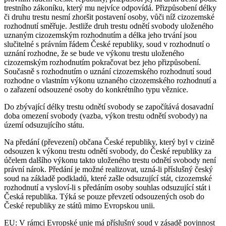
trestního zákoníku, který mu nejvíce odpovídá. Přizpůsobení délky
či druhu trestu nesmí zhoršit postavení osoby, vůči níž cizozemské
rozhodnutí směřuje. Jestliže druh trestu odnětí svobody uloženého
uznaným cizozemským rozhodnutím a délka jeho trvání jsou
slučitelné s právním řádem České republiky, soud v rozhodnutí o
uznání rozhodne, že se bude ve výkonu trestu uloženého
cizozemským rozhodnutím pokračovat bez jeho přizpůsobení.
Současně s rozhodnutím o uznání cizozemského rozhodnutí soud
rozhodne o vlastním výkonu uznaného cizozemského rozhodnutí a
o zařazení odsouzené osoby do konkrétního typu věznice.
Do zbývající délky trestu odnětí svobody se započítává dosavadní
doba omezení svobody (vazba, výkon trestu odnětí svobody) na
území odsuzujícího státu.
Na předání (převezení) občana České republiky, který byl v cizině
odsouzen k výkonu trestu odnětí svobody, do České republiky za
účelem dalšího výkonu takto uloženého trestu odnětí svobody není
právní nárok. Předání je možné realizovat, uzná-li příslušný český
soud na základě podkladů, které zašle odsuzující stát, cizozemské
rozhodnutí a vysloví-li s předáním osoby souhlas odsuzující stát i
Česká republika. Týká se pouze převzetí odsouzených osob do
České republiky ze států mimo Evropskou unii.
EU
: V rámci Evropské unie má příslušný soud v zásadě povinnost