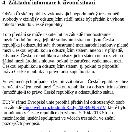
4.
Základní informace k životní situaci
Občan České republiky vykonávající nepodmíněný trest odnětí
svobody v cizině (v odsuzujícím státě) může být předán k výkonu
tohoto trestu do České republiky.
Toto předání se může uskutečnit na základě mnohostranné
mezinárodní úmluvy, jejímiž smluvními stranami jsou Česká
republika i odsuzující stát, dvoustranné mezinárodní smlouvy platné
mezi Českou republikou a odsuzujícím státem, anebo i v případě,
kdy mezi Českou republikou a odsuzujícím státem není uzavřena
žádná mezinárodní smlouva, pokud je zaručena vzájemnost mezi
Českou republikou a odsuzujícím státem, tj. pokud to připouští
právo České republiky a právo odsuzujícího státu.
Ve výjimečných případech lze převzít občana České republiky i bez
zaručení vzájemnosti mezi Českou republikou a odsuzujícím státem
(umožňuje-li to právo České republiky a odsuzujícího státu).
EU
: V rámci Evropské unie probíhá předávání odsouzených osob
na základě
rámcového rozhodnutí Rady 2008/909 SVV
, které bylo
promítnuto v České republice do zákona č. 104/2013 Sb., o
mezinárodní justiční spolupráci ve věcech trestních, ve znění
pozdějších předpisů.