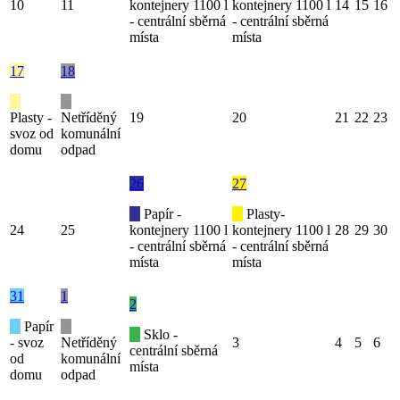
10
11
kontejnery 1100 l
kontejnery 1100 l
14
15
16
- centrální sběrná
- centrální sběrná
místa
místa
17
18
Plasty -
Netříděný
19
20
21
22
23
svoz od
komunální
domu
odpad
26
27
Papír -
Plasty-
24
25
kontejnery 1100 l
kontejnery 1100 l
28
29
30
- centrální sběrná
- centrální sběrná
místa
místa
31
1
2
Papír
Sklo -
- svoz
Netříděný
3
4
5
6
centrální sběrná
od
komunální
místa
domu
odpad