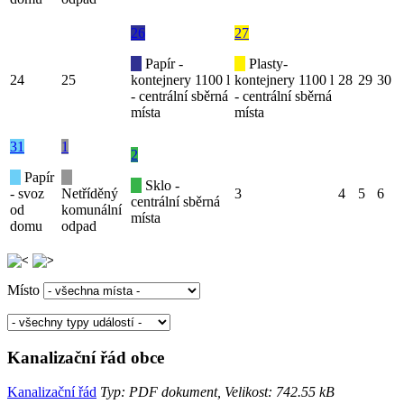
26
27
Papír -
Plasty-
24
25
kontejnery 1100 l
kontejnery 1100 l
28
29
30
- centrální sběrná
- centrální sběrná
místa
místa
31
1
2
Papír
Sklo -
- svoz
Netříděný
3
4
5
6
centrální sběrná
od
komunální
místa
domu
odpad
Místo
Kanalizační řád obce
Kanalizační řád
Typ: PDF dokument, Velikost: 742.55 kB