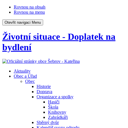
Rovnou na obsah
Rovnou na menu
Otevřit navigaci
Menu
Životní situace - Doplatek na
bydlení
Aktuality
Obec a Úřad
Obec
Historie
Doprava
Organizace a spolky
Hasiči
Škola
Knihovny
Zahrádkáři
Sběrný dvůr
Kalendář svozu odpadu