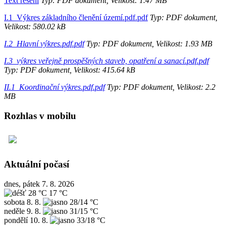
Text řešení
Typ: PDF dokument, Velikost: 1.47 MB
I.1_Výkres základního členění území.pdf.pdf
Typ: PDF dokument,
Velikost: 580.02 kB
I.2_Hlavní výkres.pdf.pdf
Typ: PDF dokument, Velikost: 1.93 MB
I.3_výkres veřejně prospěšných staveb, opatření a sanací.pdf.pdf
Typ: PDF dokument, Velikost: 415.64 kB
II.1_Koordinační výkres.pdf.pdf
Typ: PDF dokument, Velikost: 2.2
MB
Rozhlas v mobilu
Aktuální počasí
dnes, pátek 7. 8. 2026
28 °C
17 °C
sobota
8. 8.
28/14 °C
neděle
9. 8.
31/15 °C
pondělí
10. 8.
33/18 °C