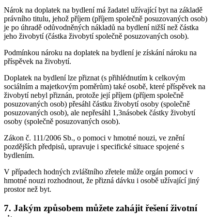
Nárok na doplatek na bydlení má žadatel užívající byt na základě
právního titulu, jehož příjem (příjem společně posuzovaných osob)
je po úhradě odůvodněných nákladů na bydlení nižší než částka
jeho živobytí (částka živobytí společně posuzovaných osob).
Podmínkou nároku na doplatek na bydlení je získání nároku na
příspěvek na živobytí.
Doplatek na bydlení lze přiznat (s přihlédnutím k celkovým
sociálním a majetkovým poměrům) také osobě, které příspěvek na
živobytí nebyl přiznán, protože její příjem (příjem společně
posuzovaných osob) přesáhl částku živobytí osoby (společně
posuzovaných osob), ale nepřesáhl 1,3násobek částky živobytí
osoby (společně posuzovaných osob).
Zákon č. 111/2006 Sb., o pomoci v hmotné nouzi, ve znění
pozdějších předpisů, upravuje i specifické situace spojené s
bydlením.
V případech hodných zvláštního zřetele může orgán pomoci v
hmotné nouzi rozhodnout, že přizná dávku i osobě užívající jiný
prostor než byt.
7.
Jakým způsobem můžete zahájit řešení životní