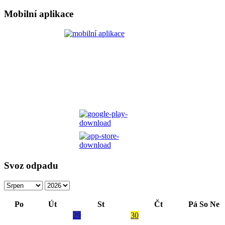
Mobilní aplikace
Svoz odpadu
Po
Út
St
Čt
Pá
So
Ne
29
30