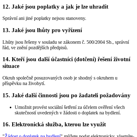
12.
Jaké jsou poplatky a jak je lze uhradit
Správní ani jiné poplatky nejsou stanoveny.
13.
Jaké jsou lhůty pro vyřízení
Lhůty jsou řešeny v souladu se zákonem č. 500/2004 Sb., správní
řád, ve znění pozdějších předpisů.
14.
Kteří jsou další účastníci (dotčení) řešení životní
situace
Okruh společně posuzovaných osob je shodný s okruhem u
příspěvku na živobytí.
15.
Jaké další činnosti jsou po žadateli požadovány
Umožnit provést sociální šetření za účelem ověření všech
skutečností uvedených v žádosti o doplatek na bydlení.
16.
Elektronická služba, kterou lze využít
"
Žádost o doplatek na bydlení
" můžete podat elektronicky, vlastníte-