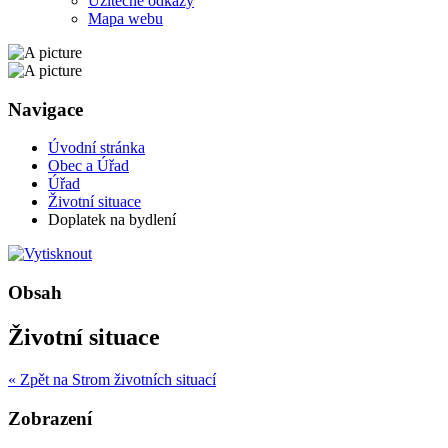
Užitečné odkazy
Mapa webu
Navigace
Úvodní stránka
Obec a Úřad
Úřad
Životní situace
Doplatek na bydlení
Obsah
Životní situace
« Zpět na Strom životních situací
Zobrazení