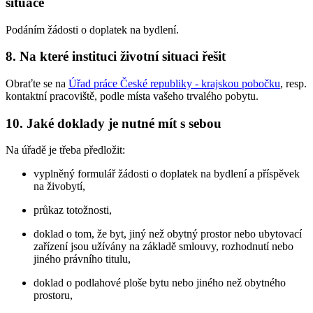
situace
Podáním žádosti o doplatek na bydlení.
8.
Na které instituci životní situaci řešit
Obraťte se na
Úřad práce České republiky - krajskou pobočku
, resp.
kontaktní pracoviště, podle místa vašeho trvalého pobytu.
10.
Jaké doklady je nutné mít s sebou
Na úřadě je třeba předložit:
vyplněný formulář žádosti o doplatek na bydlení a příspěvek
na živobytí,
průkaz totožnosti,
doklad o tom, že byt, jiný než obytný prostor nebo ubytovací
zařízení jsou užívány na základě smlouvy, rozhodnutí nebo
jiného právního titulu,
doklad o podlahové ploše bytu nebo jiného než obytného
prostoru,