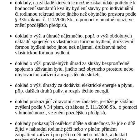
doklady, na základě kterých je možné získat údaje potřebné k
hodnocení standardů kvality bydlení stavby pro individuální
či rodinnou rekreaci nebo jiného než obytného prostoru podle
§ 33b zákona č. 111/2006 Sb., o pomoci v hmotné nouzi, ve
znění pozdějších předpisů,
doklad o výši a úhradě nájemného, popř. o výši obdobných
nákladů spojených s vlastnickou formou bydlení, družstevní
formou bydlení nebo jinou než nájemní, družstevní nebo
vlastnickou formou bydlení,
doklad o výši pravidelných úhrad za služby bezprostředně
spojené s užíváním bytu, jiného než obytného prostoru nebo
ubytovacího zařízení a rozpis těchto služeb,
doklad o výši úhrady za dodávku elektrické energie a plynu,
příp. dalších druhů paliv, a rozpis těchto energií,
doklad prokazující zdravotní stav žadatele, jestliže je žádáno
zvýšení podle § 34 písm. c) zákona č. 111/2006 Sb., o pomoci
v hmotné nouzi, ve znění pozdějších předpisů,
doklady prokazující osiřelost dítěte a skutečnost, že jde o dítě
žijící v náhradní rodinné péči nebo v plném přímém
zaopatření zařízení pro péči o děti nebo mládež, a doklad