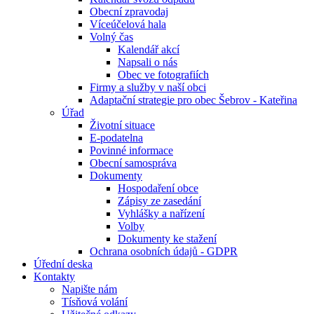
Obecní zpravodaj
Víceúčelová hala
Volný čas
Kalendář akcí
Napsali o nás
Obec ve fotografiích
Firmy a služby v naší obci
Adaptační strategie pro obec Šebrov - Kateřina
Úřad
Životní situace
E-podatelna
Povinné informace
Obecní samospráva
Dokumenty
Hospodaření obce
Zápisy ze zasedání
Vyhlášky a nařízení
Volby
Dokumenty ke stažení
Ochrana osobních údajů - GDPR
Úřední deska
Kontakty
Napište nám
Tísňová volání