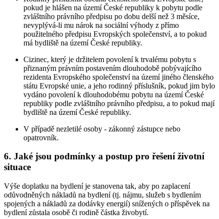
pokud je hlášen na území České republiky k pobytu podle
zvláštního právního předpisu po dobu delší než 3 měsíce,
nevyplývá-li mu nárok na sociální výhody z přímo
použitelného předpisu Evropských společenství, a to pokud
má bydliště na území České republiky.
Cizinec, který je držitelem povolení k trvalému pobytu s
přiznaným právním postavením dlouhodobě pobývajícího
rezidenta Evropského společenství na území jiného členského
státu Evropské unie, a jeho rodinný příslušník, pokud jim bylo
vydáno povolení k dlouhodobému pobytu na území České
republiky podle zvláštního právního předpisu, a to pokud mají
bydliště na území České republiky.
V případě nezletilé osoby - zákonný zástupce nebo
opatrovník.
6.
Jaké jsou podmínky a postup pro řešení životní
situace
Výše doplatku na bydlení je stanovena tak, aby po zaplacení
odůvodněných nákladů na bydlení (tj. nájmu, služeb s bydlením
spojených a nákladů za dodávky energií) snížených o příspěvek na
bydlení zůstala osobě či rodině částka živobytí.