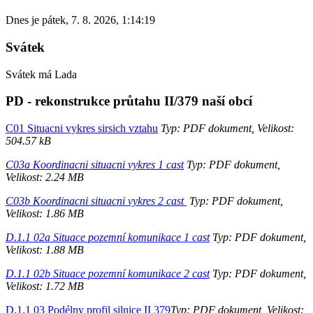
Dnes je
pátek
,
7. 8. 2026
,
1:14:19
Svátek
Svátek má
Lada
PD - rekonstrukce průtahu II/379 naší obcí
C01 Situacni vykres sirsich vztahu
Typ: PDF dokument, Velikost:
504.57 kB
C03a Koordinacni situacni vykres 1 cast
Typ: PDF dokument,
Velikost: 2.24 MB
C03b Koordinacni situacni vykres 2 cast
Typ: PDF dokument,
Velikost: 1.86 MB
D.1.1 02a Situace pozemní komunikace 1 cast
Typ: PDF dokument,
Velikost: 1.88 MB
D.1.1 02b Situace pozemní komunikace 2 cast
Typ: PDF dokument,
Velikost: 1.72 MB
D.1.1 03 Podélny profil silnice II 379
Typ: PDF dokument, Velikost: