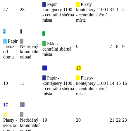
Papír -
Plasty-
27
28
kontejnery 1100 l
kontejnery 1100 l
31
1
2
- centrální sběrná
- centrální sběrná
místa
místa
3
4
5
Papír
Sklo -
- svoz
Netříděný
6
7
8
9
centrální sběrná
od
komunální
místa
domu
odpad
12
13
Papír -
Plasty-
10
11
kontejnery 1100 l
kontejnery 1100 l
14
15
16
- centrální sběrná
- centrální sběrná
místa
místa
17
18
Plasty -
Netříděný
19
20
21
22
23
svoz od
komunální
domu
odpad