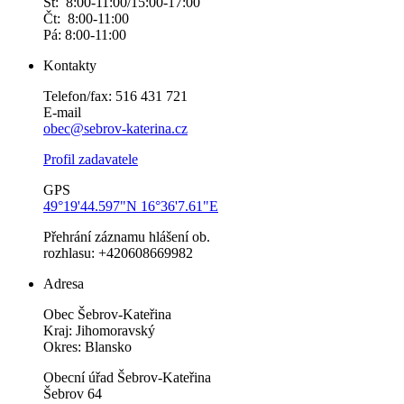
St: 8:00-11:00/15:00-17:00
Čt: 8:00-11:00
Pá: 8:00-11:00
Kontakty
Telefon/fax: 516 431 721
E-mail
obec@sebrov-katerina.cz
Profil zadavatele
GPS
49°19'44.597"N 16°36'7.61"E
Přehrání záznamu hlášení ob.
rozhlasu: +420608669982
Adresa
Obec Šebrov-Kateřina
Kraj: Jihomoravský
Okres: Blansko
Obecní úřad Šebrov-Kateřina
Šebrov 64