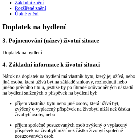
Základní znění
Rozšířené znění
Úplné znění
Doplatek na bydlení
3.
Pojmenování (název) životní situace
Doplatek na bydlení
4.
Základní informace k životní situaci
Nárok na doplatek na bydlení má vlastník bytu, který jej užívá, nebo
jiná osoba, která užívá byt na základě smlouvy, rozhodnutí nebo
jiného právního titulu, jestliže by po úhradě odůvodněných nákladů
na bydlení snížených o příspěvek na bydlení byl:
příjem vlastníka bytu nebo jiné osoby, která užívá byt,
zvýšený o vyplacený příspěvek na živobytí nižší než částka
živobytí osoby, nebo
příjem společně posuzovaných osob zvýšený o vyplacený
příspěvek na živobytí nižší než částka živobytí společně
posuzovaných osob.