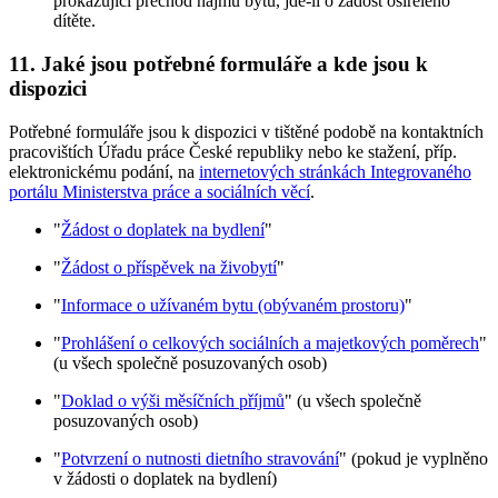
prokazující přechod nájmu bytu, jde-li o žádost osiřelého
dítěte.
11.
Jaké jsou potřebné formuláře a kde jsou k
dispozici
Potřebné formuláře jsou k dispozici v tištěné podobě na kontaktních
pracovištích Úřadu práce České republiky nebo ke stažení, příp.
elektronickému podání, na
internetových stránkách Integrovaného
portálu Ministerstva práce a sociálních věcí
.
"
Žádost o doplatek na bydlení
"
"
Žádost o příspěvek na živobytí
"
"
Informace o užívaném bytu (obývaném prostoru)
"
"
Prohlášení o celkových sociálních a majetkových poměrech
"
(u všech společně posuzovaných osob)
"
Doklad o výši měsíčních příjmů
" (u všech společně
posuzovaných osob)
"
Potvrzení o nutnosti dietního stravování
" (pokud je vyplněno
v žádosti o doplatek na bydlení)