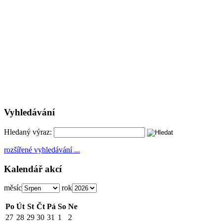
Vyhledávání
Hledaný výraz:
rozšířené vyhledávání ...
Kalendář akcí
měsíc
rok
Po
Út
St
Čt
Pá
So
Ne
27
28
29
30
31
1
2