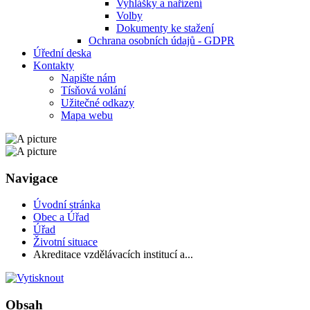
Vyhlášky a nařízení
Volby
Dokumenty ke stažení
Ochrana osobních údajů - GDPR
Úřední deska
Kontakty
Napište nám
Tísňová volání
Užitečné odkazy
Mapa webu
Navigace
Úvodní stránka
Obec a Úřad
Úřad
Životní situace
Akreditace vzdělávacích institucí a...
Obsah