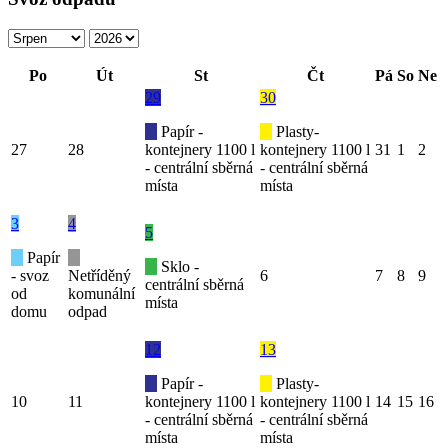
Po
Út
St
Čt
Pá
So
Ne
29
30
Papír -
Plasty-
27
28
kontejnery 1100 l
kontejnery 1100 l
31
1
2
- centrální sběrná
- centrální sběrná
místa
místa
3
4
5
Papír
Sklo -
- svoz
Netříděný
6
7
8
9
centrální sběrná
od
komunální
místa
domu
odpad
12
13
Papír -
Plasty-
10
11
kontejnery 1100 l
kontejnery 1100 l
14
15
16
- centrální sběrná
- centrální sběrná
místa
místa