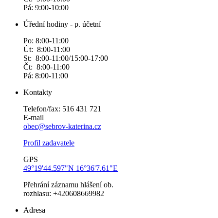
Pá: 9:00-10:00
Úřední hodiny - p. účetní
Po: 8:00-11:00
Út: 8:00-11:00
St: 8:00-11:00/15:00-17:00
Čt: 8:00-11:00
Pá: 8:00-11:00
Kontakty
Telefon/fax: 516 431 721
E-mail
obec@sebrov-katerina.cz
Profil zadavatele
GPS
49°19'44.597"N 16°36'7.61"E
Přehrání záznamu hlášení ob.
rozhlasu: +420608669982
Adresa