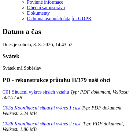
Povinné informace
Obecní samospráva
Dokumenty
Ochrana osobních údajů - GDPR
Datum a čas
Dnes je
sobota
,
8. 8. 2026
,
14:43:52
Svátek
Svátek má
Soběslav
PD - rekonstrukce průtahu II/379 naší obcí
C01 Situacni vykres sirsich vztahu
Typ: PDF dokument, Velikost:
504.57 kB
C03a Koordinacni situacni vykres 1 cast
Typ: PDF dokument,
Velikost: 2.24 MB
C03b Koordinacni situacni vykres 2 cast
Typ: PDF dokument,
Velikost: 1.86 MB