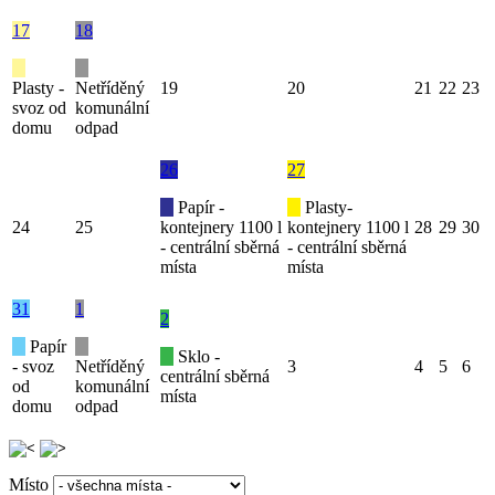
17
18
Plasty -
Netříděný
19
20
21
22
23
svoz od
komunální
domu
odpad
26
27
Papír -
Plasty-
24
25
kontejnery 1100 l
kontejnery 1100 l
28
29
30
- centrální sběrná
- centrální sběrná
místa
místa
31
1
2
Papír
Sklo -
- svoz
Netříděný
3
4
5
6
centrální sběrná
od
komunální
místa
domu
odpad
Místo