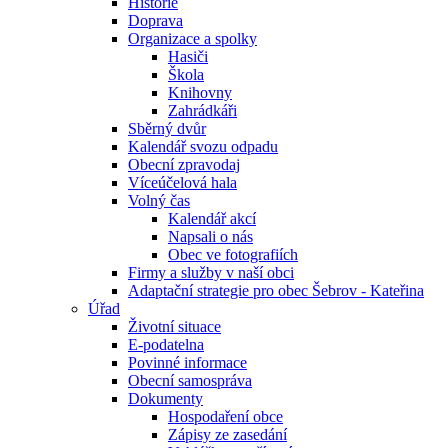
Historie
Doprava
Organizace a spolky
Hasiči
Škola
Knihovny
Zahrádkáři
Sběrný dvůr
Kalendář svozu odpadu
Obecní zpravodaj
Víceúčelová hala
Volný čas
Kalendář akcí
Napsali o nás
Obec ve fotografiích
Firmy a služby v naší obci
Adaptační strategie pro obec Šebrov - Kateřina
Úřad
Životní situace
E-podatelna
Povinné informace
Obecní samospráva
Dokumenty
Hospodaření obce
Zápisy ze zasedání