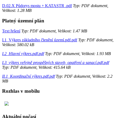
D.02.X Půdorys mostu + KATASTR .pdf
Typ: PDF dokument,
Velikost: 1.28 MB
Platný územní plán
Text řešení
Typ: PDF dokument, Velikost: 1.47 MB
I.1_Výkres základního členění území.pdf.pdf
Typ: PDF dokument,
Velikost: 580.02 kB
I.2_Hlavní výkres.pdf.pdf
Typ: PDF dokument, Velikost: 1.93 MB
I.3_výkres veřejně prospěšných staveb, opatření a sanací.pdf.pdf
Typ: PDF dokument, Velikost: 415.64 kB
II.1_Koordinační výkres.pdf.pdf
Typ: PDF dokument, Velikost: 2.2
MB
Rozhlas v mobilu
Aktuální počasí