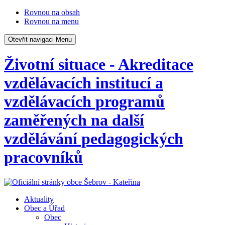
Rovnou na obsah
Rovnou na menu
Otevřit navigaci
Menu
Životní situace - Akreditace
vzdělávacích institucí a
vzdělávacích programů
zaměřených na další
vzdělávání pedagogických
pracovníků
Aktuality
Obec a Úřad
Obec