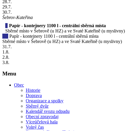
28
.7.
29
.7.
30
.7.
Šebrov-Kateřina
Papír - kontejnery 1100 l - centrální sběrná místa
Sběrné místo v Šebrově (u HZ) a ve Svaté Kateřině (u myslivny)
Papír - kontejnery 1100 l - centrální sběrná místa
Sběrné místo v Šebrově (u HZ) a ve Svaté Kateřině (u myslivny)
31
.7.
1
.8.
2
.8.
3
.8.
Menu
Obec
Historie
Doprava
Organizace a spolky
Sběrný dvůr
Kalendář svozu odpadu
Obecní zpravodaj
Víceúčelová hala
Volný čas