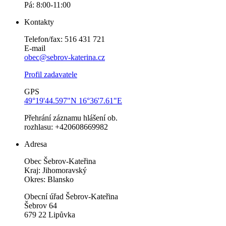
Pá: 8:00-11:00
Kontakty
Telefon/fax: 516 431 721
E-mail
obec@sebrov-katerina.cz
Profil zadavatele
GPS
49°19'44.597"N 16°36'7.61"E
Přehrání záznamu hlášení ob.
rozhlasu: +420608669982
Adresa
Obec Šebrov-Kateřina
Kraj: Jihomoravský
Okres: Blansko
Obecní úřad Šebrov-Kateřina
Šebrov 64
679 22 Lipůvka