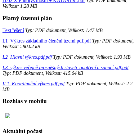
D.02.X Půdorys mostu + KATASTR .pdf
Typ: PDF dokument,
Velikost: 1.28 MB
Platný územní plán
Text řešení
Typ: PDF dokument, Velikost: 1.47 MB
I.1_Výkres základního členění území.pdf.pdf
Typ: PDF dokument,
Velikost: 580.02 kB
I.2_Hlavní výkres.pdf.pdf
Typ: PDF dokument, Velikost: 1.93 MB
I.3_výkres veřejně prospěšných staveb, opatření a sanací.pdf.pdf
Typ: PDF dokument, Velikost: 415.64 kB
II.1_Koordinační výkres.pdf.pdf
Typ: PDF dokument, Velikost: 2.2
MB
Rozhlas v mobilu
Aktuální počasí