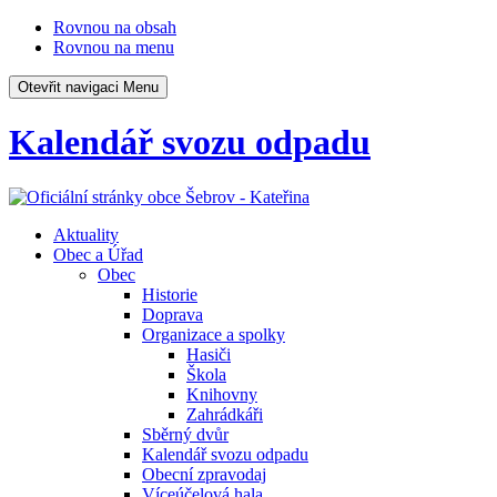
Rovnou na obsah
Rovnou na menu
Otevřit navigaci
Menu
Kalendář svozu odpadu
Aktuality
Obec a Úřad
Obec
Historie
Doprava
Organizace a spolky
Hasiči
Škola
Knihovny
Zahrádkáři
Sběrný dvůr
Kalendář svozu odpadu
Obecní zpravodaj
Víceúčelová hala