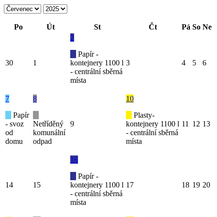
Po
Út
St
Čt
Pá
So
Ne
2
Papír -
30
1
kontejnery 1100 l
3
4
5
6
- centrální sběrná
místa
7
8
10
Papír
Plasty-
- svoz
Netříděný
9
kontejnery 1100 l
11
12
13
od
komunální
- centrální sběrná
domu
odpad
místa
16
Papír -
14
15
kontejnery 1100 l
17
18
19
20
- centrální sběrná
místa