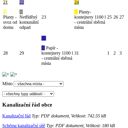
21
22
24
Plasty-
Plasty -
Netříděný
23
kontejnery 1100 l
25
26
27
svoz od
komunální
- centrální sběrná
domu
odpad
místa
30
Papír -
28
29
kontejnery 1100 l
31
1
2
3
- centrální sběrná
místa
Místo
Kanalizační řád obce
Kanalizační řád
Typ: PDF dokument, Velikost: 742.55 kB
Schéma kanalizační sítě
Typ: PDF dokument, Velikost: 180 kB