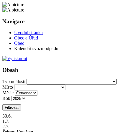
Navigace
Úvodní stránka
Obec a Úřad
Obec
Kalendář svozu odpadu
Obsah
Typ události
Místo
Měsíc
Rok
Filtrovat
30
.6.
1
.7.
2
.7.
Šebrov-Kateřina