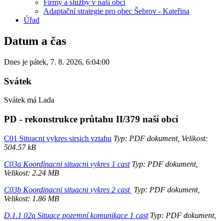
Firmy a služby v naší obci
Adaptační strategie pro obec Šebrov - Kateřina
Úřad
Datum a čas
Dnes je
pátek
,
7. 8. 2026
,
6:04:00
Svátek
Svátek má
Lada
PD - rekonstrukce průtahu II/379 naší obcí
C01 Situacni vykres sirsich vztahu
Typ: PDF dokument, Velikost:
504.57 kB
C03a Koordinacni situacni vykres 1 cast
Typ: PDF dokument,
Velikost: 2.24 MB
C03b Koordinacni situacni vykres 2 cast
Typ: PDF dokument,
Velikost: 1.86 MB
D.1.1 02a Situace pozemní komunikace 1 cast
Typ: PDF dokument,