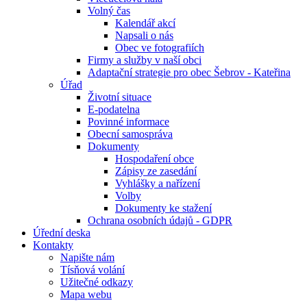
Volný čas
Kalendář akcí
Napsali o nás
Obec ve fotografiích
Firmy a služby v naší obci
Adaptační strategie pro obec Šebrov - Kateřina
Úřad
Životní situace
E-podatelna
Povinné informace
Obecní samospráva
Dokumenty
Hospodaření obce
Zápisy ze zasedání
Vyhlášky a nařízení
Volby
Dokumenty ke stažení
Ochrana osobních údajů - GDPR
Úřední deska
Kontakty
Napište nám
Tísňová volání
Užitečné odkazy
Mapa webu