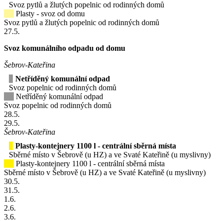
Svoz pytlů a žlutých popelnic od rodinných domů
Plasty - svoz od domu
Svoz pytlů a žlutých popelnic od rodinných domů
27
.5.
Svoz komunálního odpadu od domu
Šebrov-Kateřina
Netříděný komunální odpad
Svoz popelnic od rodinných domů
Netříděný komunální odpad
Svoz popelnic od rodinných domů
28
.5.
29
.5.
Šebrov-Kateřina
Plasty-kontejnery 1100 l - centrální sběrná místa
Sběrné místo v Šebrově (u HZ) a ve Svaté Kateřině (u myslivny)
Plasty-kontejnery 1100 l - centrální sběrná místa
Sběrné místo v Šebrově (u HZ) a ve Svaté Kateřině (u myslivny)
30
.5.
31
.5.
1
.6.
2
.6.
3
.6.