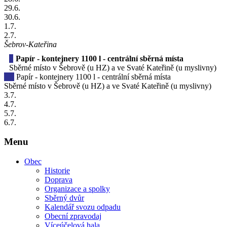
29
.6.
30
.6.
1
.7.
2
.7.
Šebrov-Kateřina
Papír - kontejnery 1100 l - centrální sběrná místa
Sběrné místo v Šebrově (u HZ) a ve Svaté Kateřině (u myslivny)
Papír - kontejnery 1100 l - centrální sběrná místa
Sběrné místo v Šebrově (u HZ) a ve Svaté Kateřině (u myslivny)
3
.7.
4
.7.
5
.7.
6
.7.
Menu
Obec
Historie
Doprava
Organizace a spolky
Sběrný dvůr
Kalendář svozu odpadu
Obecní zpravodaj
Víceúčelová hala