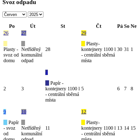
Svoz odpadu
Po
Út
St
Čt
Pá
So
Ne
26
27
29
Plasty-
Plasty -
Netříděný
28
kontejnery 1100 l
30
31
1
svoz od
komunální
- centrální sběrná
domu
odpad
místa
4
Papír -
2
3
kontejnery 1100 l
5
6
7
8
- centrální sběrná
místa
9
10
12
Papír
Plasty-
- svoz
Netříděný
11
kontejnery 1100 l
13
14
15
od
komunální
- centrální sběrná
domu
odpad
místa