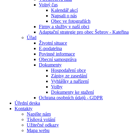
Volný čas
Kalendář akcí
Napsali o nás
Obec ve fotografiích
Firmy a služby v naší obci
Adaptační strategie pro obec Šebrov - Kateřina
Úřad
Životní situace
E-podatelna
Povinné informace
Obecní samospráva
Dokumenty
Hospodaření obce
Zápisy ze zasedání
Vyhlášky a nařízení
Volby
Dokumenty ke stažení
Ochrana osobních údajů - GDPR
Úřední deska
Kontakty
Napište nám
Tísňová volání
Užitečné odkazy
Mapa webu