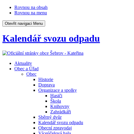
Rovnou na obsah
Rovnou na menu
Otevřit navigaci
Menu
Kalendář svozu odpadu
Aktuality
Obec a Úřad
Obec
Historie
Doprava
Organizace a spolky
Hasiči
Škola
Knihovny
Zahrádkáři
Sběrný dvůr
Kalendář svozu odpadu
Obecní zpravodaj
Víceúčelová hala