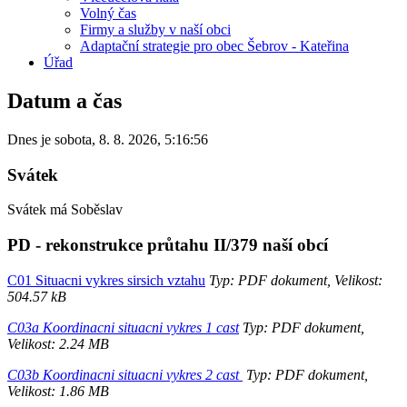
Volný čas
Firmy a služby v naší obci
Adaptační strategie pro obec Šebrov - Kateřina
Úřad
Datum a čas
Dnes je
sobota
,
8. 8. 2026
,
5:16:56
Svátek
Svátek má
Soběslav
PD - rekonstrukce průtahu II/379 naší obcí
C01 Situacni vykres sirsich vztahu
Typ: PDF dokument, Velikost:
504.57 kB
C03a Koordinacni situacni vykres 1 cast
Typ: PDF dokument,
Velikost: 2.24 MB
C03b Koordinacni situacni vykres 2 cast
Typ: PDF dokument,
Velikost: 1.86 MB