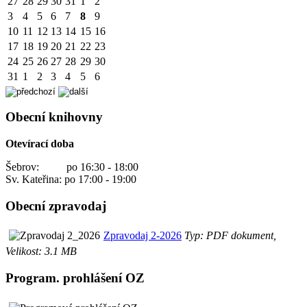
27
28
29
30
31
1
2
3
4
5
6
7
8
9
10
11
12
13
14
15
16
17
18
19
20
21
22
23
24
25
26
27
28
29
30
31
1
2
3
4
5
6
Obecní knihovny
Otevírací doba
Šebrov: po 16:30 - 18:00
Sv. Kateřina: po 17:00 - 19:00
Obecní zpravodaj
Zpravodaj 2-2026
Typ: PDF dokument,
Velikost: 3.1 MB
Program. prohlášení OZ