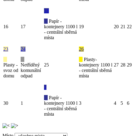
18
Papír -
16
17
kontejnery 1100 l
19
20
21
22
- centrální sběrná
místa
23
24
26
Plasty-
Plasty -
Netříděný
25
kontejnery 1100 l
27
28
29
svoz od
komunální
- centrální sběrná
domu
odpad
místa
2
Papír -
30
1
kontejnery 1100 l
3
4
5
6
- centrální sběrná
místa
Místo