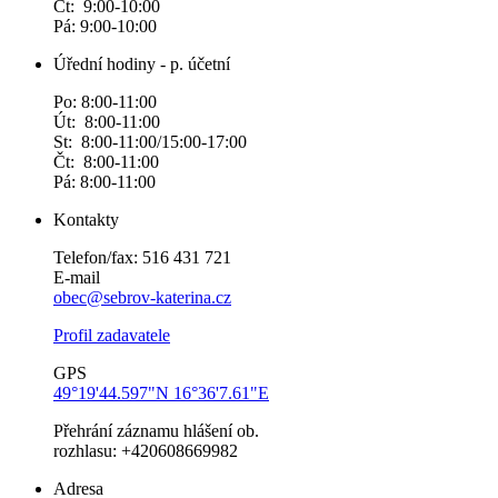
Čt: 9:00-10:00
Pá: 9:00-10:00
Úřední hodiny - p. účetní
Po: 8:00-11:00
Út: 8:00-11:00
St: 8:00-11:00/15:00-17:00
Čt: 8:00-11:00
Pá: 8:00-11:00
Kontakty
Telefon/fax: 516 431 721
E-mail
obec@sebrov-katerina.cz
Profil zadavatele
GPS
49°19'44.597"N 16°36'7.61"E
Přehrání záznamu hlášení ob.
rozhlasu: +420608669982
Adresa