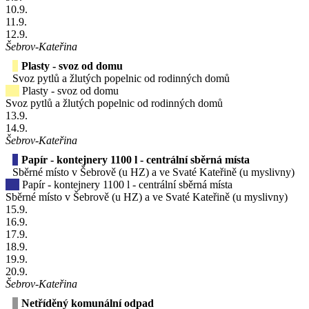
10
.9.
11
.9.
12
.9.
Šebrov-Kateřina
Plasty - svoz od domu
Svoz pytlů a žlutých popelnic od rodinných domů
Plasty - svoz od domu
Svoz pytlů a žlutých popelnic od rodinných domů
13
.9.
14
.9.
Šebrov-Kateřina
Papír - kontejnery 1100 l - centrální sběrná místa
Sběrné místo v Šebrově (u HZ) a ve Svaté Kateřině (u myslivny)
Papír - kontejnery 1100 l - centrální sběrná místa
Sběrné místo v Šebrově (u HZ) a ve Svaté Kateřině (u myslivny)
15
.9.
16
.9.
17
.9.
18
.9.
19
.9.
20
.9.
Šebrov-Kateřina
Netříděný komunální odpad