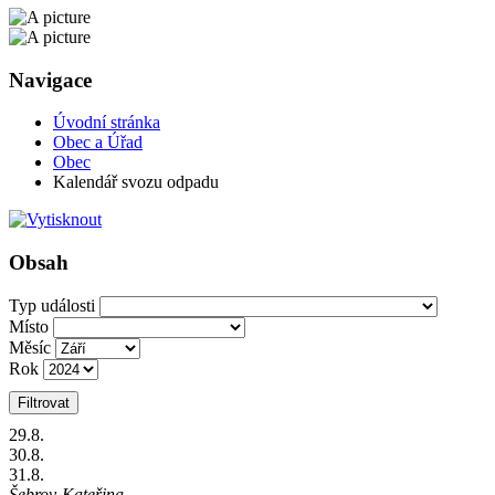
Navigace
Úvodní stránka
Obec a Úřad
Obec
Kalendář svozu odpadu
Obsah
Typ události
Místo
Měsíc
Rok
Filtrovat
29
.8.
30
.8.
31
.8.
Šebrov-Kateřina