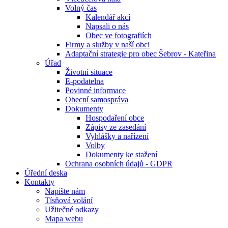
Volný čas
Kalendář akcí
Napsali o nás
Obec ve fotografiích
Firmy a služby v naší obci
Adaptační strategie pro obec Šebrov - Kateřina
Úřad
Životní situace
E-podatelna
Povinné informace
Obecní samospráva
Dokumenty
Hospodaření obce
Zápisy ze zasedání
Vyhlášky a nařízení
Volby
Dokumenty ke stažení
Ochrana osobních údajů - GDPR
Úřední deska
Kontakty
Napište nám
Tísňová volání
Užitečné odkazy
Mapa webu