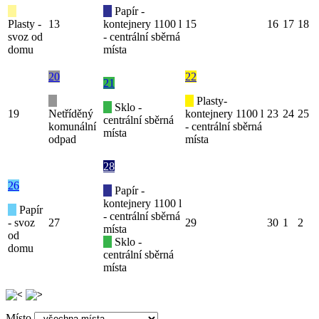
Papír -
Plasty -
13
kontejnery 1100 l
15
16
17
18
svoz od
- centrální sběrná
domu
místa
20
22
21
Plasty-
Sklo -
19
Netříděný
kontejnery 1100 l
23
24
25
centrální sběrná
komunální
- centrální sběrná
místa
odpad
místa
28
26
Papír -
kontejnery 1100 l
Papír
- centrální sběrná
- svoz
27
29
30
1
2
místa
od
Sklo -
domu
centrální sběrná
místa
Místo