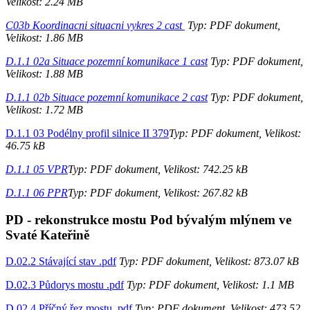
Velikost: 2.24 MB
C03b Koordinacni situacni vykres 2 cast
Typ: PDF dokument,
Velikost: 1.86 MB
D.1.1 02a Situace pozemní komunikace 1 cast
Typ: PDF dokument,
Velikost: 1.88 MB
D.1.1 02b Situace pozemní komunikace 2 cast
Typ: PDF dokument,
Velikost: 1.72 MB
D.1.1 03 Podélny profil silnice II 379
Typ: PDF dokument, Velikost:
46.75 kB
D.1.1 05 VPR
Typ: PDF dokument, Velikost: 742.25 kB
D.1.1 06 PPR
Typ: PDF dokument, Velikost: 267.82 kB
PD - rekonstrukce mostu Pod bývalým mlýnem ve
Svaté Kateřině
D.02.2 Stávající stav .pdf
Typ: PDF dokument, Velikost: 873.07 kB
D.02.3 Půdorys mostu .pdf
Typ: PDF dokument, Velikost: 1.1 MB
D.02.4 Příčný řez mostu .pdf
Typ: PDF dokument, Velikost: 473.52