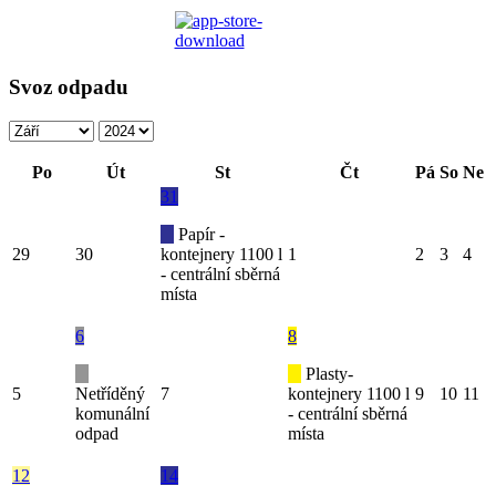
Svoz odpadu
Po
Út
St
Čt
Pá
So
Ne
31
Papír -
29
30
kontejnery 1100 l
1
2
3
4
- centrální sběrná
místa
6
8
Plasty-
5
Netříděný
7
kontejnery 1100 l
9
10
11
komunální
- centrální sběrná
odpad
místa
12
14