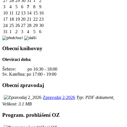
27
28
29
30
31
1
2
3
4
5
6
7
8
9
10
11
12
13
14
15
16
17
18
19
20
21
22
23
24
25
26
27
28
29
30
31
1
2
3
4
5
6
Obecní knihovny
Otevírací doba
Šebrov: po 16:30 - 18:00
Sv. Kateřina: po 17:00 - 19:00
Obecní zpravodaj
Zpravodaj 2-2026
Typ: PDF dokument,
Velikost: 3.1 MB
Program. prohlášení OZ