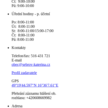
Čt: 9:00-10:00
Pá: 9:00-10:00
Úřední hodiny - p. účetní
Po: 8:00-11:00
Út: 8:00-11:00
St: 8:00-11:00/15:00-17:00
Čt: 8:00-11:00
Pá: 8:00-11:00
Kontakty
Telefon/fax: 516 431 721
E-mail
obec@sebrov-katerina.cz
Profil zadavatele
GPS
49°19'44.597"N 16°36'7.61"E
Přehrání záznamu hlášení ob.
rozhlasu: +420608669982
Adresa