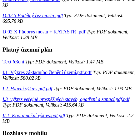
kB
D.02.5 Podélný řez mostu .pdf
Typ: PDF dokument, Velikost:
695.78 kB
D.02.X Půdorys mostu + KATASTR .pdf
Typ: PDF dokument,
Velikost: 1.28 MB
Platný územní plán
Text řešení
Typ: PDF dokument, Velikost: 1.47 MB
I.1_Výkres základního členění území.pdf.pdf
Typ: PDF dokument,
Velikost: 580.02 kB
I.2_Hlavní výkres.pdf.pdf
Typ: PDF dokument, Velikost: 1.93 MB
I.3_výkres veřejně prospěšných staveb, opatření a sanací.pdf.pdf
Typ: PDF dokument, Velikost: 415.64 kB
II.1_Koordinační výkres.pdf.pdf
Typ: PDF dokument, Velikost: 2.2
MB
Rozhlas v mobilu