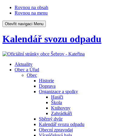
Rovnou na obsah
Rovnou na menu
Otevřit navigaci
Menu
Kalendář svozu odpadu
Aktuality
Obec a Úřad
Obec
Historie
Doprava
Organizace a spolky
Hasiči
Škola
Knihovny
Zahrádkáři
Sběrný dvůr
Kalendář svozu odpadu
Obecní zpravodaj
Víceúčelová hala