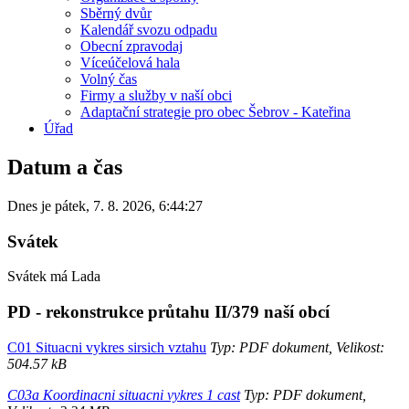
Sběrný dvůr
Kalendář svozu odpadu
Obecní zpravodaj
Víceúčelová hala
Volný čas
Firmy a služby v naší obci
Adaptační strategie pro obec Šebrov - Kateřina
Úřad
Datum a čas
Dnes je
pátek
,
7. 8. 2026
,
6:44:27
Svátek
Svátek má
Lada
PD - rekonstrukce průtahu II/379 naší obcí
C01 Situacni vykres sirsich vztahu
Typ: PDF dokument, Velikost:
504.57 kB
C03a Koordinacni situacni vykres 1 cast
Typ: PDF dokument,