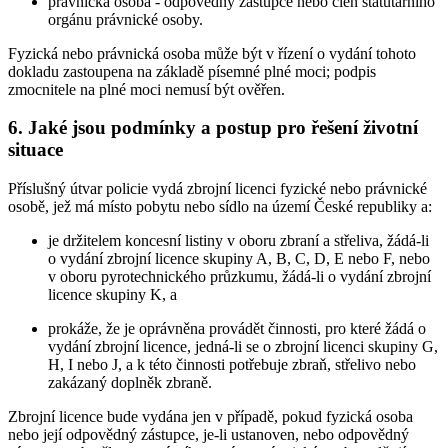
právnická osoba - odpovědný zástupce nebo člen statutárního
orgánu právnické osoby.
Fyzická nebo právnická osoba může být v řízení o vydání tohoto
dokladu zastoupena na základě písemné plné moci; podpis
zmocnitele na plné moci nemusí být ověřen.
6.
Jaké jsou podmínky a postup pro řešení životní
situace
Příslušný útvar policie vydá zbrojní licenci fyzické nebo právnické
osobě, jež má místo pobytu nebo sídlo na území České republiky a:
je držitelem koncesní listiny v oboru zbraní a střeliva, žádá-li
o vydání zbrojní licence skupiny A, B, C, D, E nebo F, nebo
v oboru pyrotechnického průzkumu, žádá-li o vydání zbrojní
licence skupiny K, a
prokáže, že je oprávněna provádět činnosti, pro které žádá o
vydání zbrojní licence, jedná-li se o zbrojní licenci skupiny G,
H, I nebo J, a k této činnosti potřebuje zbraň, střelivo nebo
zakázaný doplněk zbraně.
Zbrojní licence bude vydána jen v případě, pokud fyzická osoba
nebo její odpovědný zástupce, je-li ustanoven, nebo odpovědný