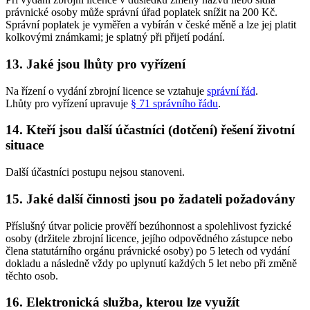
právnické osoby může správní úřad poplatek snížit na 200 Kč.
Správní poplatek je vyměřen a vybírán v české měně a lze jej platit
kolkovými známkami; je splatný při přijetí podání.
13.
Jaké jsou lhůty pro vyřízení
Na řízení o vydání zbrojní licence se vztahuje
správní řád
.
Lhůty pro vyřízení upravuje
§ 71 správního řádu
.
14.
Kteří jsou další účastníci (dotčení) řešení životní
situace
Další účastníci postupu nejsou stanoveni.
15.
Jaké další činnosti jsou po žadateli požadovány
Příslušný útvar policie prověří bezúhonnost a spolehlivost fyzické
osoby (držitele zbrojní licence, jejího odpovědného zástupce nebo
člena statutárního orgánu právnické osoby) po 5 letech od vydání
dokladu a následně vždy po uplynutí každých 5 let nebo při změně
těchto osob.
16.
Elektronická služba, kterou lze využít