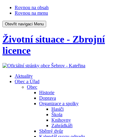
Rovnou na obsah
Rovnou na menu
Otevřit navigaci
Menu
Životní situace - Zbrojní
licence
Aktuality
Obec a Úřad
Obec
Historie
Doprava
Organizace a spolky
Hasiči
Škola
Knihovny
Zahrádkáři
Sběrný dvůr
Kalendář svozu odpadu