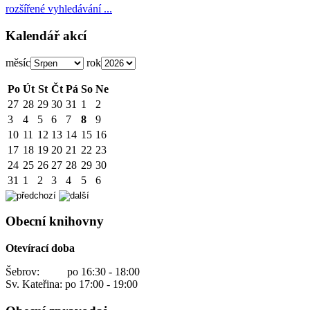
rozšířené vyhledávání ...
Kalendář akcí
měsíc
rok
Po
Út
St
Čt
Pá
So
Ne
27
28
29
30
31
1
2
3
4
5
6
7
8
9
10
11
12
13
14
15
16
17
18
19
20
21
22
23
24
25
26
27
28
29
30
31
1
2
3
4
5
6
Obecní knihovny
Otevírací doba
Šebrov: po 16:30 - 18:00
Sv. Kateřina: po 17:00 - 19:00