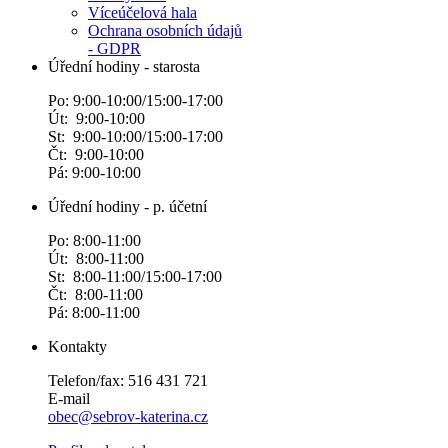
Víceúčelová hala
Ochrana osobních údajů
- GDPR
Úřední hodiny - starosta
Po: 9:00-10:00/15:00-17:00
Út: 9:00-10:00
St: 9:00-10:00/15:00-17:00
Čt: 9:00-10:00
Pá: 9:00-10:00
Úřední hodiny - p. účetní
Po: 8:00-11:00
Út: 8:00-11:00
St: 8:00-11:00/15:00-17:00
Čt: 8:00-11:00
Pá: 8:00-11:00
Kontakty
Telefon/fax: 516 431 721
E-mail
obec@sebrov-katerina.cz