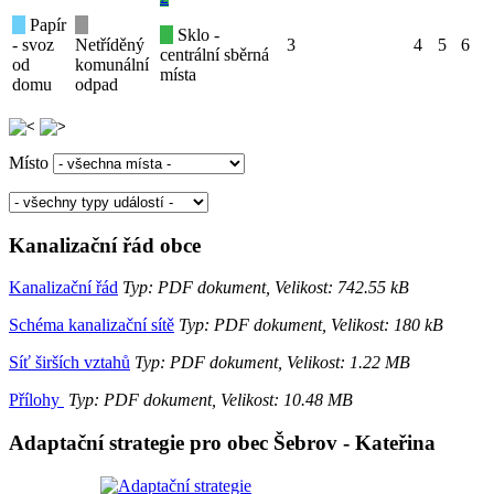
Papír
Sklo -
- svoz
Netříděný
3
4
5
6
centrální sběrná
od
komunální
místa
domu
odpad
Místo
Kanalizační řád obce
Kanalizační řád
Typ: PDF dokument, Velikost: 742.55 kB
Schéma kanalizační sítě
Typ: PDF dokument, Velikost: 180 kB
Síť širších vztahů
Typ: PDF dokument, Velikost: 1.22 MB
Přílohy
Typ: PDF dokument, Velikost: 10.48 MB
Adaptační strategie pro obec Šebrov - Kateřina