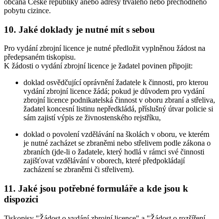
občana České republiky anebo adresy trvalého nebo přechodného
pobytu cizince.
10.
Jaké doklady je nutné mít s sebou
Pro vydání zbrojní licence je nutné předložit vyplněnou žádost na
předepsaném tiskopisu.
K žádosti o vydání zbrojní licence je žadatel povinen připojit:
doklad osvědčující oprávnění žadatele k činnosti, pro kterou
vydání zbrojní licence žádá; pokud je důvodem pro vydání
zbrojní licence podnikatelská činnost v oboru zbraní a střeliva,
žadatel koncesní listinu nepředkládá, příslušný útvar policie si
sám zajistí výpis ze živnostenského rejstříku,
doklad o povolení vzdělávání na školách v oboru, ve kterém
je nutné zacházet se zbraněmi nebo střelivem podle zákona o
zbraních (jde-li o žadatele, který hodlá v rámci své činnosti
zajišťovat vzdělávání v oborech, které předpokládají
zacházení se zbraněmi či střelivem).
11.
Jaké jsou potřebné formuláře a kde jsou k
dispozici
Tiskopisy "Žádost o vydání zbrojní licence" a "Žádost o rozšíření