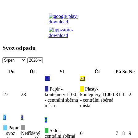
Svoz odpadu
Po
Út
St
Čt
Pá
So
Ne
29
30
Papír -
Plasty-
27
28
kontejnery 1100 l
kontejnery 1100 l
31
1
2
- centrální sběrná
- centrální sběrná
místa
místa
3
4
5
Papír
Sklo -
- svoz
Netříděný
6
7
8
9
centrální sběrná