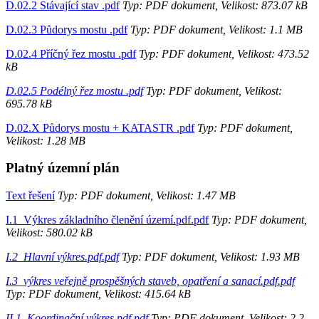
D.02.2 Stávající stav .pdf
Typ: PDF dokument, Velikost: 873.07 kB
D.02.3 Půdorys mostu .pdf
Typ: PDF dokument, Velikost: 1.1 MB
D.02.4 Příčný řez mostu .pdf
Typ: PDF dokument, Velikost: 473.52
kB
D.02.5 Podélný řez mostu .pdf
Typ: PDF dokument, Velikost:
695.78 kB
D.02.X Půdorys mostu + KATASTR .pdf
Typ: PDF dokument,
Velikost: 1.28 MB
Platný územní plán
Text řešení
Typ: PDF dokument, Velikost: 1.47 MB
I.1_Výkres základního členění území.pdf.pdf
Typ: PDF dokument,
Velikost: 580.02 kB
I.2_Hlavní výkres.pdf.pdf
Typ: PDF dokument, Velikost: 1.93 MB
I.3_výkres veřejně prospěšných staveb, opatření a sanací.pdf.pdf
Typ: PDF dokument, Velikost: 415.64 kB
II.1_Koordinační výkres.pdf.pdf
Typ: PDF dokument, Velikost: 2.2