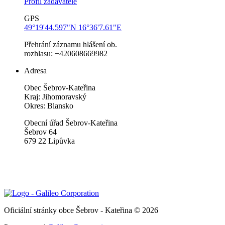
Profil zadavatele
GPS
49°19'44.597"N 16°36'7.61"E
Přehrání záznamu hlášení ob.
rozhlasu: +420608669982
Adresa
Obec Šebrov-Kateřina
Kraj: Jihomoravský
Okres: Blansko
Obecní úřad Šebrov-Kateřina
Šebrov 64
679 22 Lipůvka
Oficiální stránky obce Šebrov - Kateřina © 2026