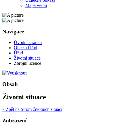
Užitečné odkazy
Mapa webu
Navigace
Úvodní stránka
Obec a Úřad
Úřad
Životní situace
Zbrojní licence
Obsah
Životní situace
« Zpět na Strom životních situací
Zobrazení