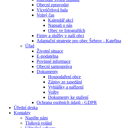
Obecní zpravodaj
Víceúčelová hala
Volný čas
Kalendář akcí
Napsali o nás
Obec ve fotografiích
Firmy a služby v naší obci
Adaptační strategie pro obec Šebrov - Kateřina
Úřad
Životní situace
E-podatelna
Povinné informace
Obecní samospráva
Dokumenty
Hospodaření obce
Zápisy ze zasedání
Vyhlášky a nařízení
Volby
Dokumenty ke stažení
Ochrana osobních údajů - GDPR
Úřední deska
Kontakty
Napište nám
Tísňová volání