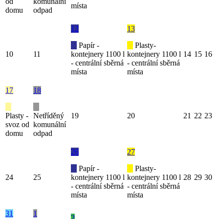
od
komunální
místa
domu
odpad
12
13
Papír -
Plasty-
10
11
kontejnery 1100 l
kontejnery 1100 l
14
15
16
- centrální sběrná
- centrální sběrná
místa
místa
17
18
Plasty -
Netříděný
19
20
21
22
23
svoz od
komunální
domu
odpad
26
27
Papír -
Plasty-
24
25
kontejnery 1100 l
kontejnery 1100 l
28
29
30
- centrální sběrná
- centrální sběrná
místa
místa
31
1
2