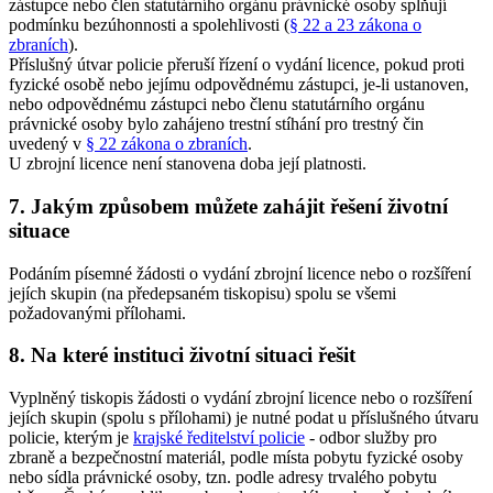
zástupce nebo člen statutárního orgánu právnické osoby splňují
podmínku bezúhonnosti a spolehlivosti (
§ 22 a 23 zákona o
zbraních
).
Příslušný útvar policie přeruší řízení o vydání licence, pokud proti
fyzické osobě nebo jejímu odpovědnému zástupci, je-li ustanoven,
nebo odpovědnému zástupci nebo členu statutárního orgánu
právnické osoby bylo zahájeno trestní stíhání pro trestný čin
uvedený v
§ 22 zákona o zbraních
.
U zbrojní licence není stanovena doba její platnosti.
7.
Jakým způsobem můžete zahájit řešení životní
situace
Podáním písemné žádosti o vydání zbrojní licence nebo o rozšíření
jejích skupin (na předepsaném tiskopisu) spolu se všemi
požadovanými přílohami.
8.
Na které instituci životní situaci řešit
Vyplněný tiskopis žádosti o vydání zbrojní licence nebo o rozšíření
jejích skupin (spolu s přílohami) je nutné podat u příslušného útvaru
policie, kterým je
krajské ředitelství policie
- odbor služby pro
zbraně a bezpečnostní materiál, podle místa pobytu fyzické osoby
nebo sídla právnické osoby, tzn. podle adresy trvalého pobytu