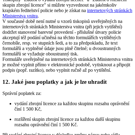
skupin zbrojní licence" si můžete vyzvednout na jakémkoliv
krajském ředitelství policie nebo je získat na
internetových stránkách
Ministerstva vnitra
.
V současné době není nutné u vzorů tiskopisů uveřejněných na
internetových stránkách Ministerstva vnitra (při jejich vytištění)
dodržet stanovené barevné provedení - příslušné útvary policie
akceptují též podání učiněná na těchto formulářích vytištěných
černobíle, resp. ve stupních šedi, a to za předpokladu, že text
formulářů a vyplněné údaje jsou plně čitelné; u dvoustranných
formulářů se vyžaduje oboustranný tisk.
Formuláře uveřejněné na internetových stránkách Ministerstva vnitra
je možné vyplnit přímo v elektronické podobě, vytisknout a připojit
podpis (popř. razítko), nebo vyplnit ručně až po vytištění.
12.
Jaké jsou poplatky a jak je lze uhradit
Správní poplatek za:
vydání zbrojní licence za každou skupinu rozsahu oprávnění
činí 1 500 Kč,
rozšíření skupin zbrojní licence za každou další skupinu
rozsahu oprávnění činí 1 500 Kč.
Při vydání zbrojní licence v důsledku změny názvu nebo sídla