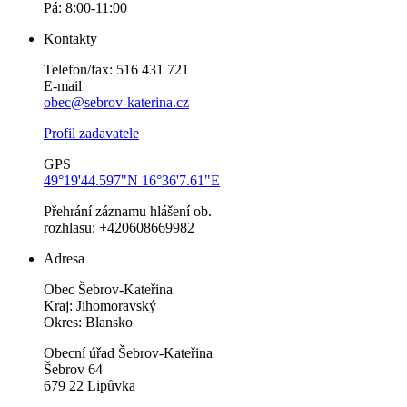
Pá: 8:00-11:00
Kontakty
Telefon/fax: 516 431 721
E-mail
obec@sebrov-katerina.cz
Profil zadavatele
GPS
49°19'44.597"N 16°36'7.61"E
Přehrání záznamu hlášení ob.
rozhlasu: +420608669982
Adresa
Obec Šebrov-Kateřina
Kraj: Jihomoravský
Okres: Blansko
Obecní úřad Šebrov-Kateřina
Šebrov 64
679 22 Lipůvka