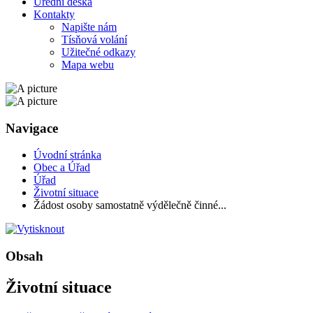
Úřední deska
Kontakty
Napište nám
Tísňová volání
Užitečné odkazy
Mapa webu
Navigace
Úvodní stránka
Obec a Úřad
Úřad
Životní situace
Žádost osoby samostatně výdělečně činné...
Obsah
Životní situace