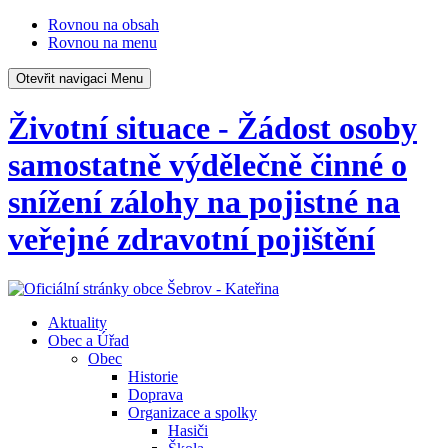
Rovnou na obsah
Rovnou na menu
Otevřit navigaci
Menu
Životní situace - Žádost osoby
samostatně výdělečně činné o
snížení zálohy na pojistné na
veřejné zdravotní pojištění
Aktuality
Obec a Úřad
Obec
Historie
Doprava
Organizace a spolky
Hasiči