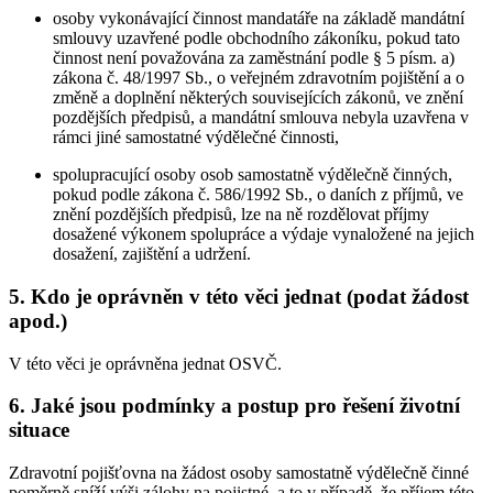
osoby vykonávající činnost mandatáře na základě mandátní
smlouvy uzavřené podle obchodního zákoníku, pokud tato
činnost není považována za zaměstnání podle § 5 písm. a)
zákona č. 48/1997 Sb., o veřejném zdravotním pojištění a o
změně a doplnění některých souvisejících zákonů, ve znění
pozdějších předpisů, a mandátní smlouva nebyla uzavřena v
rámci jiné samostatné výdělečné činnosti,
spolupracující osoby osob samostatně výdělečně činných,
pokud podle zákona č. 586/1992 Sb., o daních z příjmů, ve
znění pozdějších předpisů, lze na ně rozdělovat příjmy
dosažené výkonem spolupráce a výdaje vynaložené na jejich
dosažení, zajištění a udržení.
5.
Kdo je oprávněn v této věci jednat (podat žádost
apod.)
V této věci je oprávněna jednat OSVČ.
6.
Jaké jsou podmínky a postup pro řešení životní
situace
Zdravotní pojišťovna na žádost osoby samostatně výdělečně činné
poměrně sníží výši zálohy na pojistné, a to v případě, že příjem této