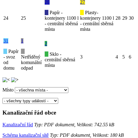
26
27
Papír -
Plasty-
24
25
kontejnery 1100 l
kontejnery 1100 l
28
29
30
- centrální sběrná
- centrální sběrná
místa
místa
31
1
2
Papír
Sklo -
- svoz
Netříděný
3
4
5
6
centrální sběrná
od
komunální
místa
domu
odpad
Místo
Kanalizační řád obce
Kanalizační řád
Typ: PDF dokument, Velikost: 742.55 kB
Schéma kanalizační sítě
Typ: PDF dokument, Velikost: 180 kB