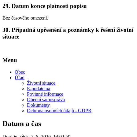
29.
Datum konce platnosti popisu
Bez časového omezení.
30.
Případná upřesnění a poznámky k řešení životní
situace
Menu
Obec
Úřad
Životní situace
E-podatelna
Povinné informace
Obecní samospráva
Dokumenty
Ochrana osobních údajů - GDPR
Datum a čas
Dnes je
pátek
,
7. 8. 2026
,
14:02:50