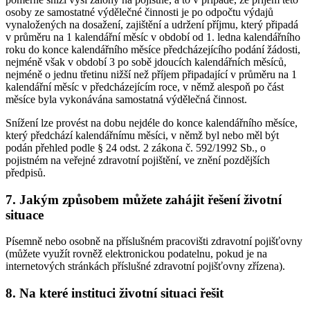
osoby ze samostatné výdělečné činnosti je po odpočtu výdajů
vynaložených na dosažení, zajištění a udržení příjmu, který připadá
v průměru na 1 kalendářní měsíc v období od 1. ledna kalendářního
roku do konce kalendářního měsíce předcházejícího podání žádosti,
nejméně však v období 3 po sobě jdoucích kalendářních měsíců,
nejméně o jednu třetinu nižší než příjem připadající v průměru na 1
kalendářní měsíc v předcházejícím roce, v němž alespoň po část
měsíce byla vykonávána samostatná výdělečná činnost.
Snížení lze provést na dobu nejdéle do konce kalendářního měsíce,
který předchází kalendářnímu měsíci, v němž byl nebo měl být
podán přehled podle § 24 odst. 2 zákona č. 592/1992 Sb., o
pojistném na veřejné zdravotní pojištění, ve znění pozdějších
předpisů.
7.
Jakým způsobem můžete zahájit řešení životní
situace
Písemně nebo osobně na příslušném pracovišti zdravotní pojišťovny
(můžete využít rovněž elektronickou podatelnu, pokud je na
internetových stránkách příslušné zdravotní pojišťovny zřízena).
8.
Na které instituci životní situaci řešit