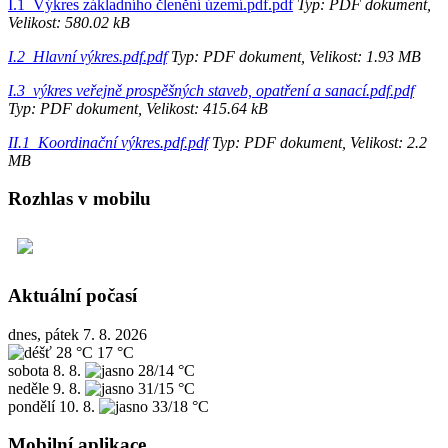
I.1_Výkres základního členění území.pdf.pdf
Typ: PDF dokument,
Velikost: 580.02 kB
I.2_Hlavní výkres.pdf.pdf
Typ: PDF dokument, Velikost: 1.93 MB
I.3_výkres veřejně prospěšných staveb, opatření a sanací.pdf.pdf
Typ: PDF dokument, Velikost: 415.64 kB
II.1_Koordinační výkres.pdf.pdf
Typ: PDF dokument, Velikost: 2.2
MB
Rozhlas v mobilu
Aktuální počasí
dnes, pátek 7. 8. 2026
28 °C
17 °C
sobota
8. 8.
28/14 °C
neděle
9. 8.
31/15 °C
pondělí
10. 8.
33/18 °C
Mobilní aplikace