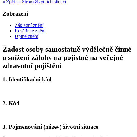
« Zpět na Strom životních situací
Zobrazení
Základní znění
Rozšířené znění
Úplné znění
Žádost osoby samostatně výdělečně činné
o snížení zálohy na pojistné na veřejné
zdravotní pojištění
1.
Identifikační kód
2.
Kód
3.
Pojmenování (název) životní situace