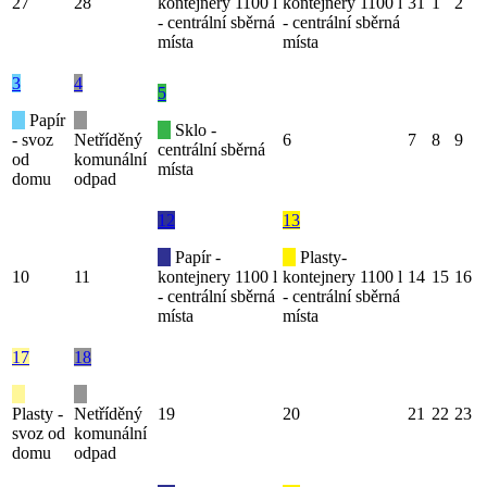
27
28
kontejnery 1100 l
kontejnery 1100 l
31
1
2
- centrální sběrná
- centrální sběrná
místa
místa
3
4
5
Papír
Sklo -
- svoz
Netříděný
6
7
8
9
centrální sběrná
od
komunální
místa
domu
odpad
12
13
Papír -
Plasty-
10
11
kontejnery 1100 l
kontejnery 1100 l
14
15
16
- centrální sběrná
- centrální sběrná
místa
místa
17
18
Plasty -
Netříděný
19
20
21
22
23
svoz od
komunální
domu
odpad