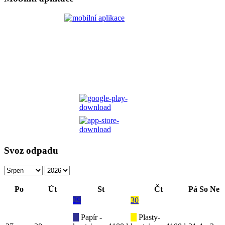
Svoz odpadu
Po
Út
St
Čt
Pá
So
Ne
29
30
Papír -
Plasty-