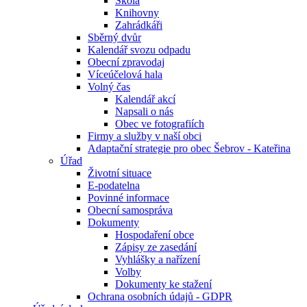
Škola
Knihovny
Zahrádkáři
Sběrný dvůr
Kalendář svozu odpadu
Obecní zpravodaj
Víceúčelová hala
Volný čas
Kalendář akcí
Napsali o nás
Obec ve fotografiích
Firmy a služby v naší obci
Adaptační strategie pro obec Šebrov - Kateřina
Úřad
Životní situace
E-podatelna
Povinné informace
Obecní samospráva
Dokumenty
Hospodaření obce
Zápisy ze zasedání
Vyhlášky a nařízení
Volby
Dokumenty ke stažení
Ochrana osobních údajů - GDPR