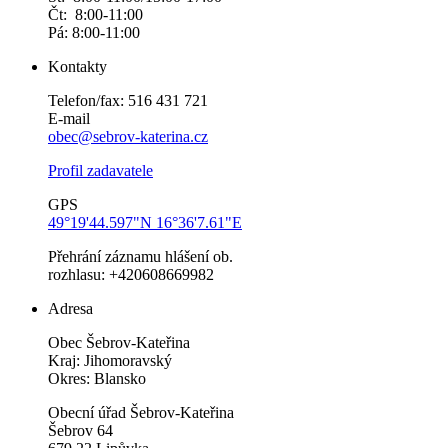
Čt: 8:00-11:00
Pá: 8:00-11:00
Kontakty
Telefon/fax: 516 431 721
E-mail
obec@sebrov-katerina.cz
Profil zadavatele
GPS
49°19'44.597"N 16°36'7.61"E
Přehrání záznamu hlášení ob.
rozhlasu: +420608669982
Adresa
Obec Šebrov-Kateřina
Kraj: Jihomoravský
Okres: Blansko
Obecní úřad Šebrov-Kateřina
Šebrov 64