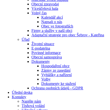
Obecní zpravodaj
Víceúčelová hala
Volný čas
Kalendář akcí
Napsali o nás
Obec ve fotografiích
Firmy a služby v naší obci
Adaptační strategie pro obec Šebrov - Kateřina
Úřad
Životní situace
E-podatelna
Povinné informace
Obecní samospráva
Dokumenty
Hospodaření obce
Zápisy ze zasedání
Vyhlášky a nařízení
Volby
Dokumenty ke stažení
Ochrana osobních údajů - GDPR
Úřední deska
Kontakty
Napište nám
Tísňová volání