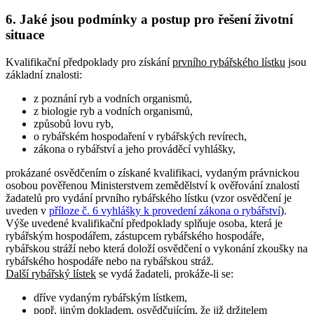
6.
Jaké jsou podmínky a postup pro řešení životní
situace
Kvalifikační předpoklady pro získání
prvního rybářského lístku
jsou
základní znalosti:
z poznání ryb a vodních organismů,
z biologie ryb a vodních organismů,
způsobů lovu ryb,
o rybářském hospodaření v rybářských revírech,
zákona o rybářství a jeho prováděcí vyhlášky,
prokázané osvědčením o získané kvalifikaci, vydaným právnickou
osobou pověřenou Ministerstvem zemědělství k ověřování znalostí
žadatelů pro vydání prvního rybářského lístku (vzor osvědčení je
uveden v
příloze č. 6 vyhlášky k provedení zákona o rybářství
).
Výše uvedené kvalifikační předpoklady splňuje osoba, která je
rybářským hospodářem, zástupcem rybářského hospodáře,
rybářskou stráží nebo která doloží osvědčení o vykonání zkoušky na
rybářského hospodáře nebo na rybářskou stráž.
Další rybářský lístek
se vydá žadateli, prokáže-li se:
dříve vydaným rybářským lístkem,
popř. jiným dokladem, osvědčujícím, že již držitelem