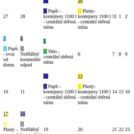
29
30
Papír -
Plasty-
27
28
kontejnery 1100 l
kontejnery 1100 l
31
1
2
- centrální sběrná
- centrální sběrná
místa
místa
3
4
5
Papír
Sklo -
- svoz
Netříděný
6
7
8
9
centrální sběrná
od
komunální
místa
domu
odpad
12
13
Papír -
Plasty-
10
11
kontejnery 1100 l
kontejnery 1100 l
14
15
16
- centrální sběrná
- centrální sběrná
místa
místa
17
18
Plasty -
Netříděný
19
20
21
22
23