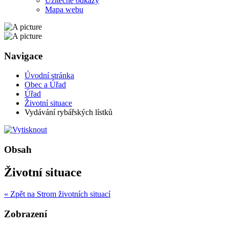
Užitečné odkazy
Mapa webu
Navigace
Úvodní stránka
Obec a Úřad
Úřad
Životní situace
Vydávání rybářských lístků
Obsah
Životní situace
« Zpět na Strom životních situací
Zobrazení