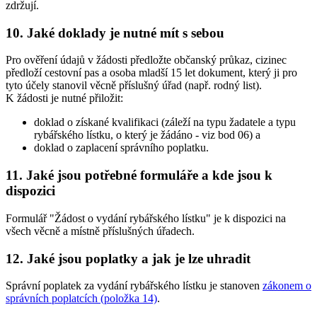
zdržují.
10.
Jaké doklady je nutné mít s sebou
Pro ověření údajů v žádosti předložte občanský průkaz, cizinec
předloží cestovní pas a osoba mladší 15 let dokument, který ji pro
tyto účely stanovil věcně příslušný úřad (např. rodný list).
K žádosti je nutné přiložit:
doklad o získané kvalifikaci (záleží na typu žadatele a typu
rybářského lístku, o který je žádáno - viz bod 06) a
doklad o zaplacení správního poplatku.
11.
Jaké jsou potřebné formuláře a kde jsou k
dispozici
Formulář "Žádost o vydání rybářského lístku" je k dispozici na
všech věcně a místně příslušných úřadech.
12.
Jaké jsou poplatky a jak je lze uhradit
Správní poplatek za vydání rybářského lístku je stanoven
zákonem o
správních poplatcích (položka 14)
.