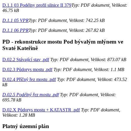
D.1.1 03 Podélny profil silnice II 379
Typ: PDF dokument, Velikost:
46.75 kB
D.1.1 05 VPR
Typ: PDF dokument, Velikost: 742.25 kB
D.1.1 06 PPR
Typ: PDF dokument, Velikost: 267.82 kB
PD - rekonstrukce mostu Pod bývalým mlýnem ve
Svaté Kateřině
D.02.2 Stávající stav .pdf
Typ: PDF dokument, Velikost: 873.07 kB
D.02.3 Půdorys mostu .pdf
Typ: PDF dokument, Velikost: 1.1 MB
D.02.4 Příčný řez mostu .pdf
Typ: PDF dokument, Velikost: 473.52
kB
D.02.5 Podélný řez mostu .pdf
Typ: PDF dokument, Velikost:
695.78 kB
D.02.X Půdorys mostu + KATASTR .pdf
Typ: PDF dokument,
Velikost: 1.28 MB
Platný územní plán