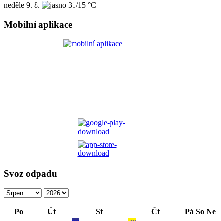
neděle
9. 8.
31/15 °C
Mobilní aplikace
Svoz odpadu
Po
Út
St
Čt
Pá
So
Ne