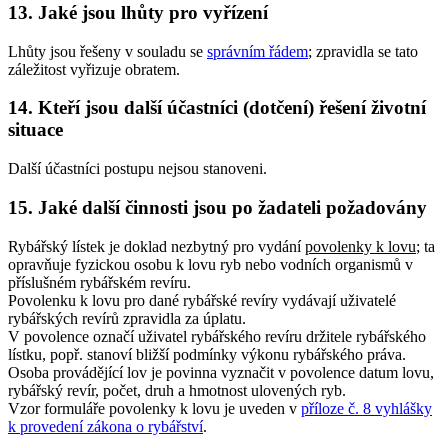
13.
Jaké jsou lhůty pro vyřízení
Lhůty jsou řešeny v souladu se
správním řádem
; zpravidla se tato
záležitost vyřizuje obratem.
14.
Kteří jsou další účastníci (dotčení) řešení životní
situace
Další účastníci postupu nejsou stanoveni.
15.
Jaké další činnosti jsou po žadateli požadovány
Rybářský lístek je doklad nezbytný pro vydání
povolenky k lovu
; ta
opravňuje fyzickou osobu k lovu ryb nebo vodních organismů v
příslušném rybářském revíru.
Povolenku k lovu pro dané rybářské revíry vydávají uživatelé
rybářských revírů zpravidla za úplatu.
V povolence označí uživatel rybářského revíru držitele rybářského
lístku, popř. stanoví bližší podmínky výkonu rybářského práva.
Osoba provádějící lov je povinna vyznačit v povolence datum lovu,
rybářský revír, počet, druh a hmotnost ulovených ryb.
Vzor formuláře povolenky k lovu je uveden v
příloze č. 8 vyhlášky
k provedení zákona o rybářství
.