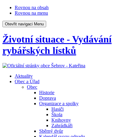
Rovnou na obsah
Rovnou na menu
Otevřit navigaci
Menu
Životní situace - Vydávání
rybářských lístků
Aktuality
Obec a Úřad
Obec
Historie
Doprava
Organizace a spolky
Hasiči
Škola
Knihovny
Zahrádkáři
Sběrný dvůr
Kalendář svozu odpadu