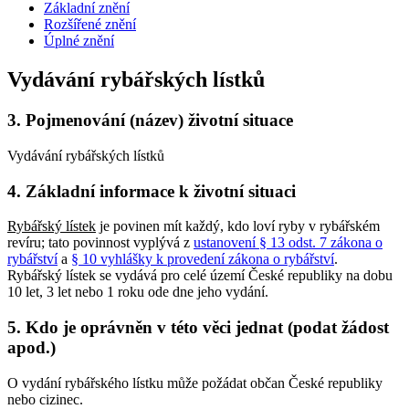
Základní znění
Rozšířené znění
Úplné znění
Vydávání rybářských lístků
3.
Pojmenování (název) životní situace
Vydávání rybářských lístků
4.
Základní informace k životní situaci
Rybářský lístek
je povinen mít každý, kdo loví ryby v rybářském
revíru; tato povinnost vyplývá z
ustanovení § 13 odst. 7 zákona o
rybářství
a
§ 10 vyhlášky k provedení zákona o rybářství
.
Rybářský lístek se vydává pro celé území České republiky na dobu
10 let, 3 let nebo 1 roku ode dne jeho vydání.
5.
Kdo je oprávněn v této věci jednat (podat žádost
apod.)
O vydání rybářského lístku může požádat občan České republiky
nebo cizinec.