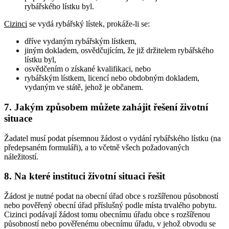
rybářského lístku byl.
Cizinci
se vydá rybářský lístek, prokáže-li se:
dříve vydaným rybářským lístkem,
jiným dokladem, osvědčujícím, že již držitelem rybářského
lístku byl,
osvědčením o získané kvalifikaci, nebo
rybářským lístkem, licencí nebo obdobným dokladem,
vydaným ve státě, jehož je občanem.
7.
Jakým způsobem můžete zahájit řešení životní
situace
Žadatel musí podat písemnou žádost o vydání rybářského lístku (na
předepsaném formuláři), a to včetně všech požadovaných
náležitostí.
8.
Na které instituci životní situaci řešit
Žádost je nutné podat na obecní úřad obce s rozšířenou působností
nebo pověřený obecní úřad příslušný podle místa trvalého pobytu.
Cizinci podávají žádost tomu obecnímu úřadu obce s rozšířenou
působností nebo pověřenému obecnímu úřadu, v jehož obvodu se