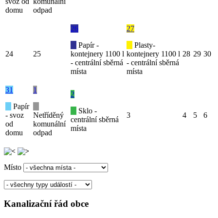
svoz od
komunální
domu
odpad
26
27
Papír -
Plasty-
24
25
kontejnery 1100 l
kontejnery 1100 l
28
29
30
- centrální sběrná
- centrální sběrná
místa
místa
31
1
2
Papír
Sklo -
- svoz
Netříděný
3
4
5
6
centrální sběrná
od
komunální
místa
domu
odpad
Místo
Kanalizační řád obce