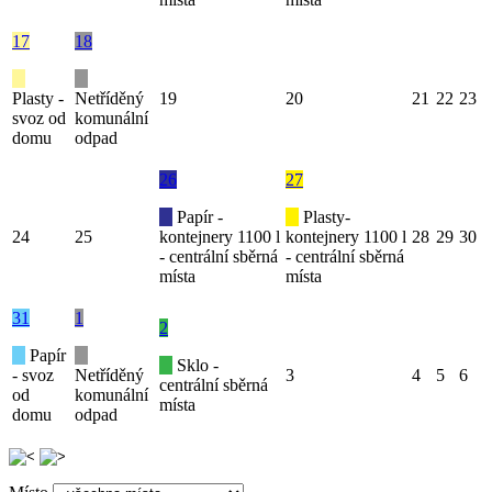
17
18
Plasty -
Netříděný
19
20
21
22
23
svoz od
komunální
domu
odpad
26
27
Papír -
Plasty-
24
25
kontejnery 1100 l
kontejnery 1100 l
28
29
30
- centrální sběrná
- centrální sběrná
místa
místa
31
1
2
Papír
Sklo -
- svoz
Netříděný
3
4
5
6
centrální sběrná
od
komunální
místa
domu
odpad