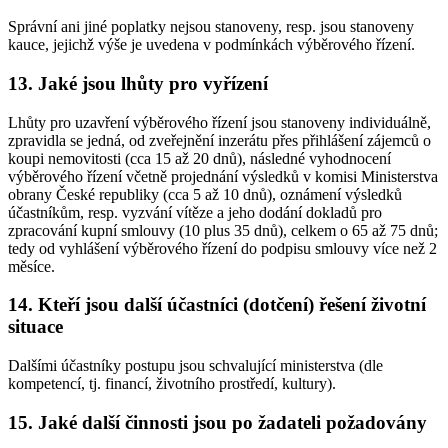
Správní ani jiné poplatky nejsou stanoveny, resp. jsou stanoveny
kauce, jejichž výše je uvedena v podmínkách výběrového řízení.
13.
Jaké jsou lhůty pro vyřízení
Lhůty pro uzavření výběrového řízení jsou stanoveny individuálně,
zpravidla se jedná, od zveřejnění inzerátu přes přihlášení zájemců o
koupi nemovitosti (cca 15 až 20 dnů), následné vyhodnocení
výběrového řízení včetně projednání výsledků v komisi Ministerstva
obrany České republiky (cca 5 až 10 dnů), oznámení výsledků
účastníkům, resp. vyzvání vítěze a jeho dodání dokladů pro
zpracování kupní smlouvy (10 plus 35 dnů), celkem o 65 až 75 dnů;
tedy od vyhlášení výběrového řízení do podpisu smlouvy více než 2
měsíce.
14.
Kteří jsou další účastníci (dotčení) řešení životní
situace
Dalšími účastníky postupu jsou schvalující ministerstva (dle
kompetencí, tj. financí, životního prostředí, kultury).
15.
Jaké další činnosti jsou po žadateli požadovány