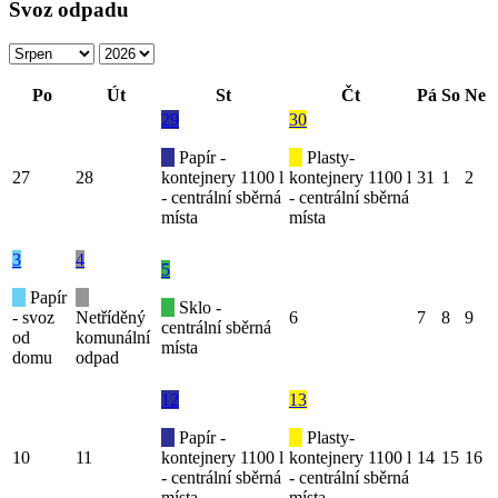
Svoz odpadu
Po
Út
St
Čt
Pá
So
Ne
29
30
Papír -
Plasty-
27
28
kontejnery 1100 l
kontejnery 1100 l
31
1
2
- centrální sběrná
- centrální sběrná
místa
místa
3
4
5
Papír
Sklo -
- svoz
Netříděný
6
7
8
9
centrální sběrná
od
komunální
místa
domu
odpad
12
13
Papír -
Plasty-
10
11
kontejnery 1100 l
kontejnery 1100 l
14
15
16
- centrální sběrná
- centrální sběrná
místa
místa