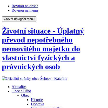
Rovnou na obsah
Rovnou na menu
Otevřit navigaci
Menu
Životní situace - Úplatný
převod nepotřebného
nemovitého majetku do
vlastnictví fyzických a
právnických osob
Aktuality
Obec a Úřad
Obec
Historie
Doprava