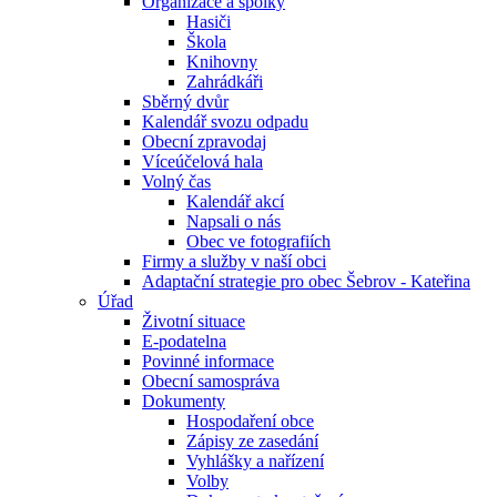
Organizace a spolky
Hasiči
Škola
Knihovny
Zahrádkáři
Sběrný dvůr
Kalendář svozu odpadu
Obecní zpravodaj
Víceúčelová hala
Volný čas
Kalendář akcí
Napsali o nás
Obec ve fotografiích
Firmy a služby v naší obci
Adaptační strategie pro obec Šebrov - Kateřina
Úřad
Životní situace
E-podatelna
Povinné informace
Obecní samospráva
Dokumenty
Hospodaření obce
Zápisy ze zasedání
Vyhlášky a nařízení
Volby