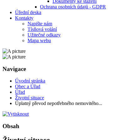
Dokumenty ke stažení
Ochrana osobních údajů - GDPR
Úřední deska
Kontakty
Napište nám
Tísňová volání
Užitečné odkazy
Mapa webu
Navigace
Úvodní stránka
Obec a Úřad
Úřad
Životní situace
Úplatný převod nepotřebného nemovitého...
Obsah
Životní situace