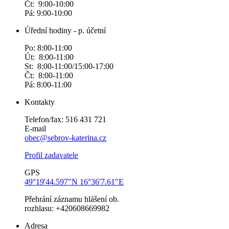
Čt: 9:00-10:00
Pá: 9:00-10:00
Úřední hodiny - p. účetní
Po: 8:00-11:00
Út: 8:00-11:00
St: 8:00-11:00/15:00-17:00
Čt: 8:00-11:00
Pá: 8:00-11:00
Kontakty
Telefon/fax: 516 431 721
E-mail
obec@sebrov-katerina.cz
Profil zadavatele
GPS
49°19'44.597"N 16°36'7.61"E
Přehrání záznamu hlášení ob.
rozhlasu: +420608669982
Adresa