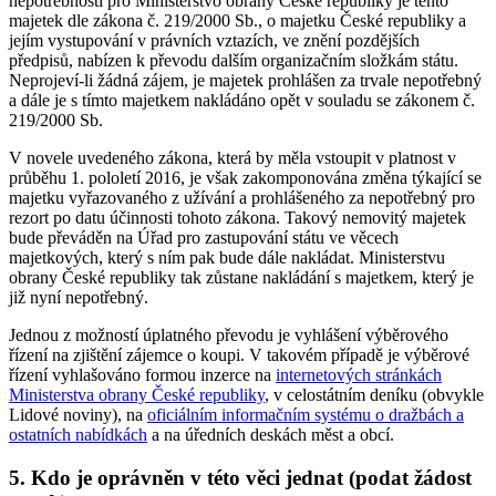
nepotřebnosti pro Ministerstvo obrany České republiky je tento
majetek dle zákona č. 219/2000 Sb., o majetku České republiky a
jejím vystupování v právních vztazích, ve znění pozdějších
předpisů, nabízen k převodu dalším organizačním složkám státu.
Neprojeví-li žádná zájem, je majetek prohlášen za trvale nepotřebný
a dále je s tímto majetkem nakládáno opět v souladu se zákonem č.
219/2000 Sb.
V novele uvedeného zákona, která by měla vstoupit v platnost v
průběhu 1. pololetí 2016, je však zakomponována změna týkající se
majetku vyřazovaného z užívání a prohlášeného za nepotřebný pro
rezort po datu účinnosti tohoto zákona. Takový nemovitý majetek
bude převáděn na Úřad pro zastupování státu ve věcech
majetkových, který s ním pak bude dále nakládat. Ministerstvu
obrany České republiky tak zůstane nakládání s majetkem, který je
již nyní nepotřebný.
Jednou z možností úplatného převodu je vyhlášení výběrového
řízení na zjištění zájemce o koupi. V takovém případě je výběrové
řízení vyhlašováno formou inzerce na
internetových stránkách
Ministerstva obrany České republiky
, v celostátním deníku (obvykle
Lidové noviny), na
oficiálním informačním systému o dražbách a
ostatních nabídkách
a na úředních deskách měst a obcí.
5.
Kdo je oprávněn v této věci jednat (podat žádost