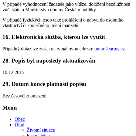
V případě vyhodnocení žadatele jako vítěze, doložení bezdlužnosti
vůči státu a Ministerstvu obrany České republiky.
V případě fyzických osob také prohlášení o nabytí do osobního
vlastnictví či společného jmění manželů.
16.
Elektronická služba, kterou lze využít
Případný dotaz lze zaslat na e-mailovou adresu:
onnm@army.cz
.
28.
Popis byl naposledy aktualizován
10.12.2015
29.
Datum konce platnosti popisu
Bez časového omezení.
Menu
Obec
Úřad
Životní situace
E-podatelna