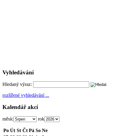
Vyhledávání
Hledaný výraz:
rozšířené vyhledávání ...
Kalendář akcí
měsíc
rok
Po
Út
St
Čt
Pá
So
Ne