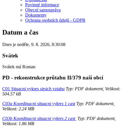
Povinné informace
Obecní samospráva
Dokumenty
Ochrana osobních údajů - GDPR
Datum a čas
Dnes je
neděle
,
9. 8. 2026
,
8:30:08
Svátek
Svátek má
Roman
PD - rekonstrukce průtahu II/379 naší obcí
C01 Situacni vykres sirsich vztahu
Typ: PDF dokument, Velikost:
504.57 kB
C03a Koordinacni situacni vykres 1 cast
Typ: PDF dokument,
Velikost: 2.24 MB
C03b Koordinacni situacni vykres 2 cast
Typ: PDF dokument,
Velikost: 1.86 MB