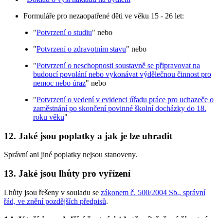
Formuláře pro nezaopatřené děti ve věku 15 - 26 let:
"
Potvrzení o studiu
" nebo
"
Potvrzení o zdravotním stavu
" nebo
"
Potvrzení o neschopnosti soustavně se připravovat na
budoucí povolání nebo vykonávat výdělečnou činnost pro
nemoc nebo úraz
" nebo
"
Potvrzení o vedení v evidenci úřadu práce pro uchazeče o
zaměstnání po skončení povinné školní docházky do 18.
roku věku
"
12.
Jaké jsou poplatky a jak je lze uhradit
Správní ani jiné poplatky nejsou stanoveny.
13.
Jaké jsou lhůty pro vyřízení
Lhůty jsou řešeny v souladu se
zákonem č. 500/2004 Sb., správní
řád, ve znění pozdějších předpisů
.