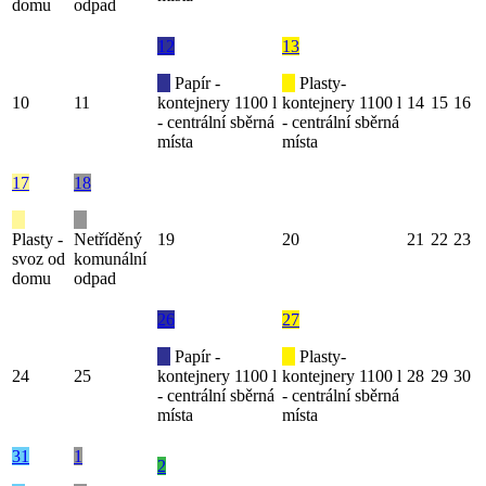
domu
odpad
12
13
Papír -
Plasty-
10
11
kontejnery 1100 l
kontejnery 1100 l
14
15
16
- centrální sběrná
- centrální sběrná
místa
místa
17
18
Plasty -
Netříděný
19
20
21
22
23
svoz od
komunální
domu
odpad
26
27
Papír -
Plasty-
24
25
kontejnery 1100 l
kontejnery 1100 l
28
29
30
- centrální sběrná
- centrální sběrná
místa
místa
31
1
2