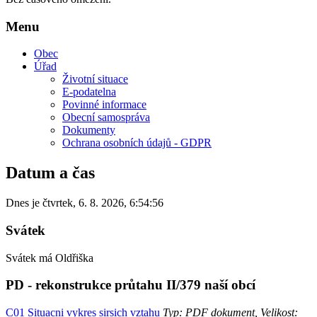
Menu
Obec
Úřad
Životní situace
E-podatelna
Povinné informace
Obecní samospráva
Dokumenty
Ochrana osobních údajů - GDPR
Datum a čas
Dnes je
čtvrtek
,
6. 8. 2026
,
6:54:56
Svátek
Svátek má
Oldřiška
PD - rekonstrukce průtahu II/379 naší obcí
C01 Situacni vykres sirsich vztahu
Typ: PDF dokument, Velikost: