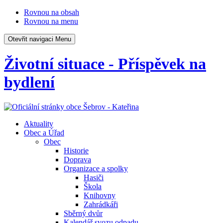
Rovnou na obsah
Rovnou na menu
Otevřit navigaci
Menu
Životní situace - Příspěvek na
bydlení
Aktuality
Obec a Úřad
Obec
Historie
Doprava
Organizace a spolky
Hasiči
Škola
Knihovny
Zahrádkáři
Sběrný dvůr
Kalendář svozu odpadu