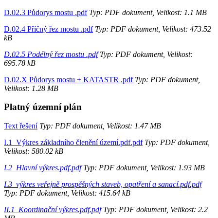
D.02.3 Půdorys mostu .pdf
Typ: PDF dokument, Velikost: 1.1 MB
D.02.4 Příčný řez mostu .pdf
Typ: PDF dokument, Velikost: 473.52
kB
D.02.5 Podélný řez mostu .pdf
Typ: PDF dokument, Velikost:
695.78 kB
D.02.X Půdorys mostu + KATASTR .pdf
Typ: PDF dokument,
Velikost: 1.28 MB
Platný územní plán
Text řešení
Typ: PDF dokument, Velikost: 1.47 MB
I.1_Výkres základního členění území.pdf.pdf
Typ: PDF dokument,
Velikost: 580.02 kB
I.2_Hlavní výkres.pdf.pdf
Typ: PDF dokument, Velikost: 1.93 MB
I.3_výkres veřejně prospěšných staveb, opatření a sanací.pdf.pdf
Typ: PDF dokument, Velikost: 415.64 kB
II.1_Koordinační výkres.pdf.pdf
Typ: PDF dokument, Velikost: 2.2