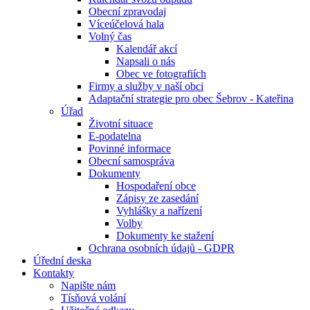
Obecní zpravodaj
Víceúčelová hala
Volný čas
Kalendář akcí
Napsali o nás
Obec ve fotografiích
Firmy a služby v naší obci
Adaptační strategie pro obec Šebrov - Kateřina
Úřad
Životní situace
E-podatelna
Povinné informace
Obecní samospráva
Dokumenty
Hospodaření obce
Zápisy ze zasedání
Vyhlášky a nařízení
Volby
Dokumenty ke stažení
Ochrana osobních údajů - GDPR
Úřední deska
Kontakty
Napište nám
Tísňová volání