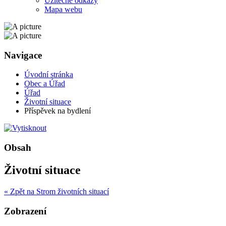
Užitečné odkazy
Mapa webu
Navigace
Úvodní stránka
Obec a Úřad
Úřad
Životní situace
Příspěvek na bydlení
Obsah
Životní situace
« Zpět na Strom životních situací
Zobrazení