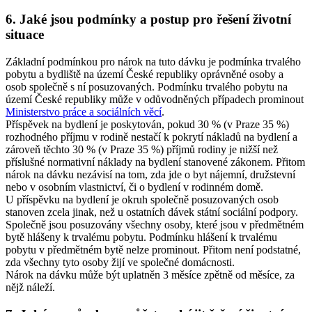
6.
Jaké jsou podmínky a postup pro řešení životní
situace
Základní podmínkou pro nárok na tuto dávku je podmínka trvalého
pobytu a bydliště na území České republiky oprávněné osoby a
osob společně s ní posuzovaných. Podmínku trvalého pobytu na
území České republiky může v odůvodněných případech prominout
Ministerstvo práce a sociálních věcí
.
Příspěvek na bydlení je poskytován, pokud 30 % (v Praze 35 %)
rozhodného příjmu v rodině nestačí k pokrytí nákladů na bydlení a
zároveň těchto 30 % (v Praze 35 %) příjmů rodiny je nižší než
příslušné normativní náklady na bydlení stanovené zákonem. Přitom
nárok na dávku nezávisí na tom, zda jde o byt nájemní, družstevní
nebo v osobním vlastnictví, či o bydlení v rodinném domě.
U příspěvku na bydlení je okruh společně posuzovaných osob
stanoven zcela jinak, než u ostatních dávek státní sociální podpory.
Společně jsou posuzovány všechny osoby, které jsou v předmětném
bytě hlášeny k trvalému pobytu. Podmínku hlášení k trvalému
pobytu v předmětném bytě nelze prominout. Přitom není podstatné,
zda všechny tyto osoby žijí ve společné domácnosti.
Nárok na dávku může být uplatněn 3 měsíce zpětně od měsíce, za
nějž náleží.