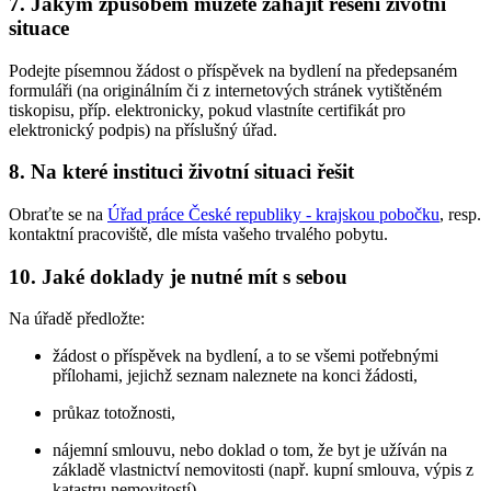
7.
Jakým způsobem můžete zahájit řešení životní
situace
Podejte písemnou žádost o příspěvek na bydlení na předepsaném
formuláři (na originálním či z internetových stránek vytištěném
tiskopisu, příp. elektronicky, pokud vlastníte certifikát pro
elektronický podpis) na příslušný úřad.
8.
Na které instituci životní situaci řešit
Obraťte se na
Úřad práce České republiky - krajskou pobočku
, resp.
kontaktní pracoviště, dle místa vašeho trvalého pobytu.
10.
Jaké doklady je nutné mít s sebou
Na úřadě předložte:
žádost o příspěvek na bydlení, a to se všemi potřebnými
přílohami, jejichž seznam naleznete na konci žádosti,
průkaz totožnosti,
nájemní smlouvu, nebo doklad o tom, že byt je užíván na
základě vlastnictví nemovitosti (např. kupní smlouva, výpis z
katastru nemovitostí),