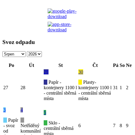
Svoz odpadu
Po
Út
St
Čt
Pá
So
Ne
29
30
Papír -
Plasty-
27
28
kontejnery 1100 l
kontejnery 1100 l
31
1
2
- centrální sběrná
- centrální sběrná
místa
místa
3
4
5
Papír
Sklo -
- svoz
Netříděný
6
7
8
9
centrální sběrná
od
komunální
místa