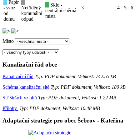
Papír
Sklo -
- svoz
Netříděný
3
4
5
6
centrální sběrná
od
komunální
místa
domu
odpad
Místo
Kanalizační řád obce
Kanalizační řád
Typ: PDF dokument, Velikost: 742.55 kB
Schéma kanalizační sítě
Typ: PDF dokument, Velikost: 180 kB
Síť širších vztahů
Typ: PDF dokument, Velikost: 1.22 MB
Přílohy
Typ: PDF dokument, Velikost: 10.48 MB
Adaptační strategie pro obec Šebrov - Kateřina