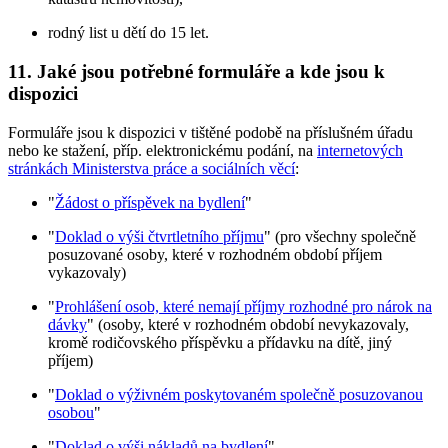
rodný list u dětí do 15 let.
11.
Jaké jsou potřebné formuláře a kde jsou k
dispozici
Formuláře jsou k dispozici v tištěné podobě na příslušném úřadu
nebo ke stažení, příp. elektronickému podání, na
internetových
stránkách Ministerstva práce a sociálních věcí
:
"
Žádost o příspěvek na bydlení
"
"
Doklad o výši čtvrtletního příjmu
" (pro všechny společně
posuzované osoby, které v rozhodném období příjem
vykazovaly)
"
Prohlášení osob, které nemají příjmy rozhodné pro nárok na
dávky
" (osoby, které v rozhodném období nevykazovaly,
kromě rodičovského příspěvku a přídavku na dítě, jiný
příjem)
"
Doklad o výživném poskytovaném společně posuzovanou
osobou
"
"
Doklad o výši nákladů na bydlení
"