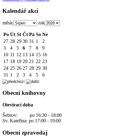
Kalendář akcí
měsíc
rok
Po
Út
St
Čt
Pá
So
Ne
27
28
29
30
31
1
2
3
4
5
6
7
8
9
10
11
12
13
14
15
16
17
18
19
20
21
22
23
24
25
26
27
28
29
30
31
1
2
3
4
5
6
Obecní knihovny
Otevírací doba
Šebrov: po 16:30 - 18:00
Sv. Kateřina: po 17:00 - 19:00
Obecní zpravodaj