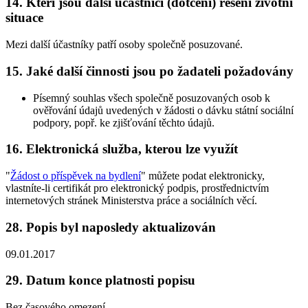
14.
Kteří jsou další účastníci (dotčení) řešení životní
situace
Mezi další účastníky patří osoby společně posuzované.
15.
Jaké další činnosti jsou po žadateli požadovány
Písemný souhlas všech společně posuzovaných osob k
ověřování údajů uvedených v žádosti o dávku státní sociální
podpory, popř. ke zjišťování těchto údajů.
16.
Elektronická služba, kterou lze využít
"
Žádost o příspěvek na bydlení
" můžete podat elektronicky,
vlastníte-li certifikát pro elektronický podpis, prostřednictvím
internetových stránek Ministerstva práce a sociálních věcí.
28.
Popis byl naposledy aktualizován
09.01.2017
29.
Datum konce platnosti popisu
Bez časového omezení.