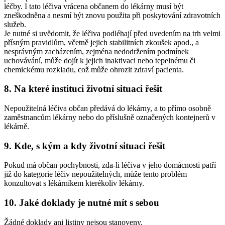
léčby. I tato léčiva vrácena občanem do lékárny musí být
zneškodněna a nesmí být znovu použita při poskytování zdravotních
služeb.
Je nutné si uvědomit, že léčiva podléhají před uvedením na trh velmi
přísným pravidlům, včetně jejich stabilitních zkoušek apod., a
nesprávným zacházením, zejména nedodržením podmínek
uchovávání, může dojít k jejich inaktivaci nebo tepelnému či
chemickému rozkladu, což může ohrozit zdraví pacienta.
8.
Na které instituci životní situaci řešit
Nepoužitelná léčiva občan předává do lékárny, a to přímo osobně
zaměstnancům lékárny nebo do příslušně označených kontejnerů v
lékárně.
9.
Kde, s kým a kdy životní situaci řešit
Pokud má občan pochybnosti, zda-li léčiva v jeho domácnosti patří
již do kategorie léčiv nepoužitelných, může tento problém
konzultovat s lékárníkem kterékoliv lékárny.
10.
Jaké doklady je nutné mít s sebou
Žádné doklady ani listiny nejsou stanoveny.