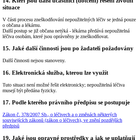
14.
Kteří jsou další účastníci (dotčení) řešení životní
situace
V části procesu zneškodňování nepoužitelných léčiv se jedná pouze
o občana a lékárnu.
Další postup se již občana netýká - lékárna předává nepoužitelná
léčiva osobám, které jsou oprávněny je zneškodňovat.
15.
Jaké další činnosti jsou po žadateli požadovány
Další činnosti nejsou stanoveny.
16.
Elektronická služba, kterou lze využít
Tuto situaci není možné řešit elektronicky; nepoužitelná léčiva
musejí být předána fyzicky.
17.
Podle kterého právního předpisu se postupuje
Zákon č. 378/2007 Sb., o léčivech a o změnách některých
souvisejících zákonů (zákon o léčivech), ve znění pozdějších
předpisů
19.
Jaké jsou opravné prostředky a jak se uplatňují