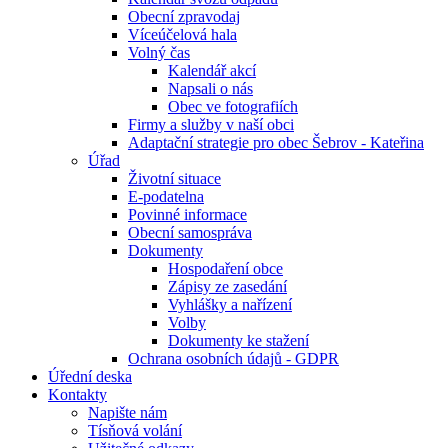
Obecní zpravodaj
Víceúčelová hala
Volný čas
Kalendář akcí
Napsali o nás
Obec ve fotografiích
Firmy a služby v naší obci
Adaptační strategie pro obec Šebrov - Kateřina
Úřad
Životní situace
E-podatelna
Povinné informace
Obecní samospráva
Dokumenty
Hospodaření obce
Zápisy ze zasedání
Vyhlášky a nařízení
Volby
Dokumenty ke stažení
Ochrana osobních údajů - GDPR
Úřední deska
Kontakty
Napište nám
Tísňová volání