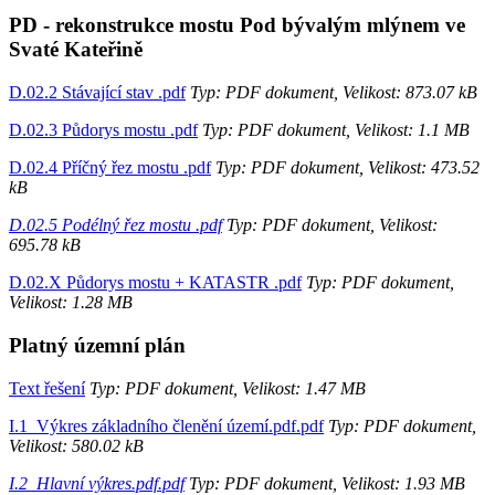
PD - rekonstrukce mostu Pod bývalým mlýnem ve
Svaté Kateřině
D.02.2 Stávající stav .pdf
Typ: PDF dokument, Velikost: 873.07 kB
D.02.3 Půdorys mostu .pdf
Typ: PDF dokument, Velikost: 1.1 MB
D.02.4 Příčný řez mostu .pdf
Typ: PDF dokument, Velikost: 473.52
kB
D.02.5 Podélný řez mostu .pdf
Typ: PDF dokument, Velikost:
695.78 kB
D.02.X Půdorys mostu + KATASTR .pdf
Typ: PDF dokument,
Velikost: 1.28 MB
Platný územní plán
Text řešení
Typ: PDF dokument, Velikost: 1.47 MB
I.1_Výkres základního členění území.pdf.pdf
Typ: PDF dokument,
Velikost: 580.02 kB
I.2_Hlavní výkres.pdf.pdf
Typ: PDF dokument, Velikost: 1.93 MB