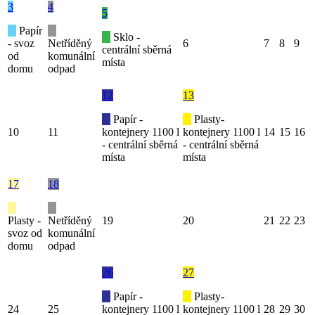
3
4
5
Papír
Sklo -
- svoz
Netříděný
6
7
8
9
centrální sběrná
od
komunální
místa
domu
odpad
12
13
Papír -
Plasty-
10
11
kontejnery 1100 l
kontejnery 1100 l
14
15
16
- centrální sběrná
- centrální sběrná
místa
místa
17
18
Plasty -
Netříděný
19
20
21
22
23
svoz od
komunální
domu
odpad
26
27
Papír -
Plasty-
24
25
kontejnery 1100 l
kontejnery 1100 l
28
29
30