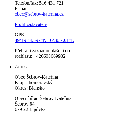
Telefon/fax: 516 431 721
E-mail
obec@sebrov-katerina.cz
Profil zadavatele
GPS
49°19'44.597"N 16°36'7.61"E
Přehrání záznamu hlášení ob.
rozhlasu: +420608669982
Adresa
Obec Šebrov-Kateřina
Kraj: Jihomoravský
Okres: Blansko
Obecní úřad Šebrov-Kateřina
Šebrov 64
679 22 Lipůvka