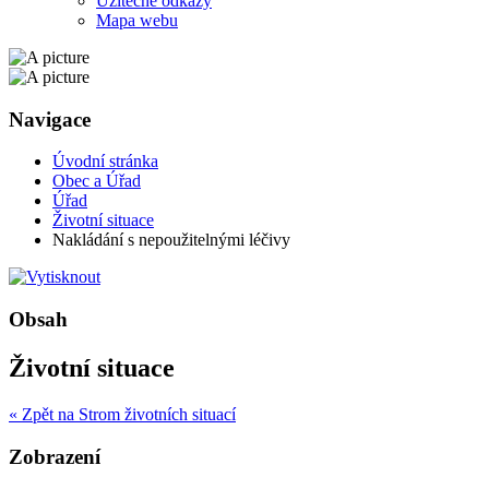
Užitečné odkazy
Mapa webu
Navigace
Úvodní stránka
Obec a Úřad
Úřad
Životní situace
Nakládání s nepoužitelnými léčivy
Obsah
Životní situace
« Zpět na Strom životních situací
Zobrazení