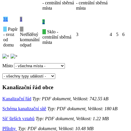
- centrální sběrná
- centrální sběrná
místa
místa
31
1
2
Papír
Sklo -
- svoz
Netříděný
3
4
5
6
centrální sběrná
od
komunální
místa
domu
odpad
Místo
Kanalizační řád obce
Kanalizační řád
Typ: PDF dokument, Velikost: 742.55 kB
Schéma kanalizační sítě
Typ: PDF dokument, Velikost: 180 kB
Síť širších vztahů
Typ: PDF dokument, Velikost: 1.22 MB
Přílohy
Typ: PDF dokument, Velikost: 10.48 MB