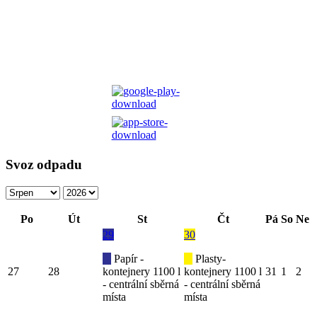
Svoz odpadu
Po
Út
St
Čt
Pá
So
Ne
29
30
Papír -
Plasty-
27
28
kontejnery 1100 l
kontejnery 1100 l
31
1
2
- centrální sběrná
- centrální sběrná
místa
místa