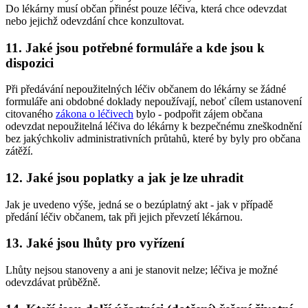
Do lékárny musí občan přinést pouze léčiva, která chce odevzdat
nebo jejichž odevzdání chce konzultovat.
11.
Jaké jsou potřebné formuláře a kde jsou k
dispozici
Při předávání nepoužitelných léčiv občanem do lékárny se žádné
formuláře ani obdobné doklady nepoužívají, neboť cílem ustanovení
citovaného
zákona o léčivech
bylo - podpořit zájem občana
odevzdat nepoužitelná léčiva do lékárny k bezpečnému zneškodnění
bez jakýchkoliv administrativních průtahů, které by byly pro občana
zátěží.
12.
Jaké jsou poplatky a jak je lze uhradit
Jak je uvedeno výše, jedná se o bezúplatný akt - jak v případě
předání léčiv občanem, tak při jejich převzetí lékárnou.
13.
Jaké jsou lhůty pro vyřízení
Lhůty nejsou stanoveny a ani je stanovit nelze; léčiva je možné
odevzdávat průběžně.