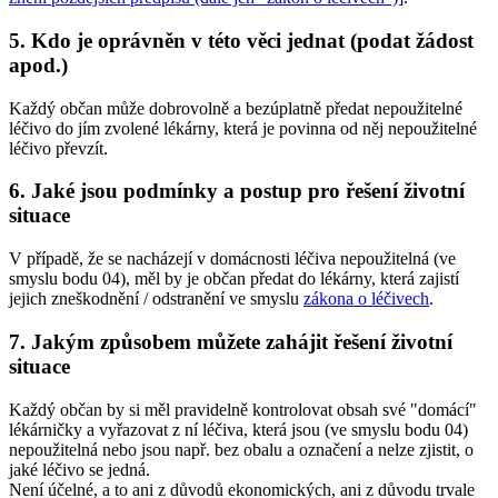
5.
Kdo je oprávněn v této věci jednat (podat žádost
apod.)
Každý občan může dobrovolně a bezúplatně předat nepoužitelné
léčivo do jím zvolené lékárny, která je povinna od něj nepoužitelné
léčivo převzít.
6.
Jaké jsou podmínky a postup pro řešení životní
situace
V případě, že se nacházejí v domácnosti léčiva nepoužitelná (ve
smyslu bodu 04), měl by je občan předat do lékárny, která zajistí
jejich zneškodnění / odstranění ve smyslu
zákona o léčivech
.
7.
Jakým způsobem můžete zahájit řešení životní
situace
Každý občan by si měl pravidelně kontrolovat obsah své "domácí"
lékárničky a vyřazovat z ní léčiva, která jsou (ve smyslu bodu 04)
nepoužitelná nebo jsou např. bez obalu a označení a nelze zjistit, o
jaké léčivo se jedná.
Není účelné, a to ani z důvodů ekonomických, ani z důvodu trvale