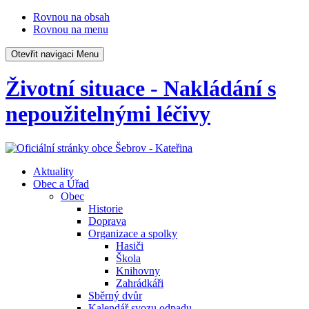
Rovnou na obsah
Rovnou na menu
Otevřit navigaci
Menu
Životní situace - Nakládání s
nepoužitelnými léčivy
Aktuality
Obec a Úřad
Obec
Historie
Doprava
Organizace a spolky
Hasiči
Škola
Knihovny
Zahrádkáři
Sběrný dvůr
Kalendář svozu odpadu