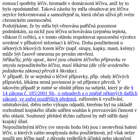
rostoucí spotřeby léčiv, hromadit v domácnosti léčiva, aniž by to
bylo opodstatněné. Taková zásoba by měla obsahovat jen léčiva
nejvíce frekventovaná a samozřejmě ta, která občan užívá při svém
chronickém onemocnění.
Podotýkáme, že by měla být věnována patřičná pozornost
podmínkám, za nichž jsou léčiva uchovávána (zejména teplota,
vlhkost či světlo), a v tomto ohledu respektovat upozornění výrobce
uvedené v příbalové informaci k léčivu. Doba použitelnosti u
některých lékových forem léčiv (např. sirupy, kapky, masti, krémy)
může být časově omezena po prvním otevření.
Stříkačky, jehly apod., které jsou obalem léčivého přípravku ve
smyslu nepoužitelného léčiva, musí lékárna (dle výše uvedeného
požadavku zákona) převzít k likvidaci.
V případě, že se nejedná o léčivé přípravky, příp. obaly léčivých
přípravků, lékárna nemá povinnost je od příjemce převzít. V
takovém případě je nutné se obrátit přímo na subjekt, který je dle
§
14 zákona č. 185/2001 Sb., o odpadech a o změně některých dalších
zákonů, ve znění pozdějších předpisů
, zařízením k využívání,
odstraňování, sběru nebo výkupu odpadů, kterému byl na základě
rozhodnutí krajského úřadu udělen souhlas k provozování činnosti v
této oblasti. Souhrnný přehled těchto zařízení by měl sdělit daný
krajský úřad.
Nepoužitelnými léčivy (ve smyslu bodu 04) jsou i neotevřená balení
léčiv, u kterých zatím neuplynula doba použitelnosti, jež však nelze
použít pro léčbu např. z důvodu vedlejších účinků nebo ukončení