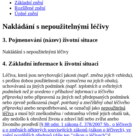
Základní znění
Rozšířené znění
Úplné znění
Nakládání s nepoužitelnými léčivy
3.
Pojmenování (název) životní situace
Nakládání s nepoužitelnými léčivy
4.
Základní informace k životní situaci
Léčiva, která jsou nevyhovující jakosti
(např. změna jejich vzhledu)
,
s prošlou dobou použitelnosti
(je vyznačena na jejich obalu)
,
uchovávaná za jiných podmínek
(např. teplotních a světelných
podmínek než je uvedeno v příbalové informaci u léčivého
přípravku)
nebo připravená za jiných než předepsaných podmínek
nebo zjevně poškozená
(např. potrhaný a znečištěný obal léčivého
přípravku)
anebo nespotřebovaná, se označují jako
nepoužitelná
léčiva
a musí být zneškodněna / odstraněna včetně jejich obalů tak,
aby nedošlo k ohrožení života a zdraví lidí nebo zvířat anebo
životního prostředí [
§ 88 odst. 1 zákona č. 378/2007 Sb., o léčivech
a o změnách některých souvisejících zákonů (zákon o léčivech), ve
znění pozdějších předpisů (dále jen "zákon o léčivech")
].