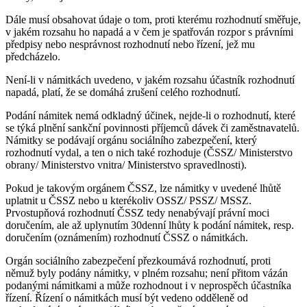
Dále musí obsahovat údaje o tom, proti kterému rozhodnutí směřuje,
v jakém rozsahu ho napadá a v čem je spatřován rozpor s právními
předpisy nebo nesprávnost rozhodnutí nebo řízení, jež mu
předcházelo.
Není-li v námitkách uvedeno, v jakém rozsahu účastník rozhodnutí
napadá, platí, že se domáhá zrušení celého rozhodnutí.
Podání námitek nemá odkladný účinek, nejde-li o rozhodnutí, které
se týká plnění sankční povinnosti příjemců dávek či zaměstnavatelů.
Námitky se podávají orgánu sociálního zabezpečení, který
rozhodnutí vydal, a ten o nich také rozhoduje (ČSSZ/ Ministerstvo
obrany/ Ministerstvo vnitra/ Ministerstvo spravedlnosti).
Pokud je takovým orgánem ČSSZ, lze námitky v uvedené lhůtě
uplatnit u ČSSZ nebo u kterékoliv OSSZ/ PSSZ/ MSSZ.
Prvostupňová rozhodnutí ČSSZ tedy nenabývají právní moci
doručením, ale až uplynutím 30denní lhůty k podání námitek, resp.
doručením (oznámením) rozhodnutí ČSSZ o námitkách.
Orgán sociálního zabezpečení přezkoumává rozhodnutí, proti
němuž byly podány námitky, v plném rozsahu; není přitom vázán
podanými námitkami a může rozhodnout i v neprospěch účastníka
řízení. Řízení o námitkách musí být vedeno odděleně od