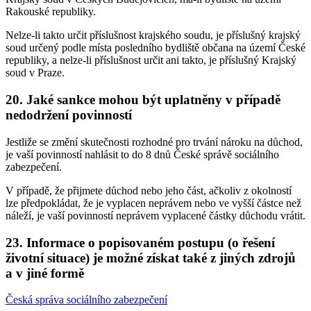
Rakouské republiky.
Nelze-li takto určit příslušnost krajského soudu, je příslušný krajský
soud určený podle místa posledního bydliště občana na území České
republiky, a nelze-li příslušnost určit ani takto, je příslušný Krajský
soud v Praze.
20.
Jaké sankce mohou být uplatněny v případě
nedodržení povinností
Jestliže se změní skutečnosti rozhodné pro trvání nároku na důchod,
je vaší povinností nahlásit to do 8 dnů České správě sociálního
zabezpečení.
V případě, že přijmete důchod nebo jeho část, ačkoliv z okolností
lze předpokládat, že je vyplacen neprávem nebo ve vyšší částce než
náleží, je vaší povinností neprávem vyplacené částky důchodu vrátit.
23.
Informace o popisovaném postupu (o řešení
životní situace) je možné získat také z jiných zdrojů
a v jiné formě
Česká správa sociálního zabezpečení