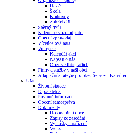
Organizace a spolky
Hasiči
Škola
Knihovny
Zahrádkáři
Sběrný dvůr
Kalendář svozu odpadu
Obecní zpravodaj
Víceúčelová hala
Volný čas
Kalendář akcí
Napsali o nás
Obec ve fotografiích
Firmy a služby v naší obci
Adaptační strategie pro obec Šebrov - Kateřina
Úřad
Životní situace
E-podatelna
Povinné informace
Obecní samospráva
Dokumenty
Hospodaření obce
Zápisy ze zasedání
Vyhlášky a nařízení
Volby