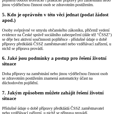
pojištění období teoretické i praktické přípravy pro zaměstnání nebo
jinou výdělečnou činnost osob se zdravotním postižením.
5.
Kdo je oprávněn v této věci jednat (podat žádost
apod.)
Osoby svéprávné ve smyslu občanského zákoníku, přičemž vedení
evidence na České správě sociálního zabezpečení (dále též "ČSSZ")
se děje bez aktivní součinnosti pojištěnce - příslušné údaje o době
přípravy předkládá ČSSZ zaměstnavatel nebo vzdělávací zařízení, u
nichž se příprava provádí.
6.
Jaké jsou podmínky a postup pro řešení životní
situace
Doba přípravy na zaměstnání nebo jinou výdělečnou činnost osob
se zdravotním postižením znamená automaticky účast na
důchodovém pojištění.
7.
Jakým způsobem můžete zahájit řešení životní
situace
Příslušné údaje o době přípravy předkládá ČSSZ zaměstnavatel
nebo vzdělávací zařízení, u nichž se příprava provádí.