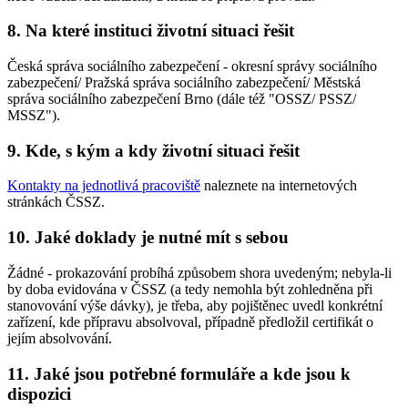
8.
Na které instituci životní situaci řešit
Česká správa sociálního zabezpečení - okresní správy sociálního
zabezpečení/ Pražská správa sociálního zabezpečení/ Městská
správa sociálního zabezpečení Brno (dále též "OSSZ/ PSSZ/
MSSZ").
9.
Kde, s kým a kdy životní situaci řešit
Kontakty na jednotlivá pracoviště
naleznete na internetových
stránkách ČSSZ.
10.
Jaké doklady je nutné mít s sebou
Žádné - prokazování probíhá způsobem shora uvedeným; nebyla-li
by doba evidována v ČSSZ (a tedy nemohla být zohledněna při
stanovování výše dávky), je třeba, aby pojištěnec uvedl konkrétní
zařízení, kde přípravu absolvoval, případně předložil certifikát o
jejím absolvování.
11.
Jaké jsou potřebné formuláře a kde jsou k
dispozici