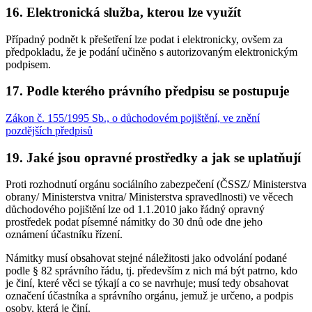
16.
Elektronická služba, kterou lze využít
Případný podnět k přešetření lze podat i elektronicky, ovšem za
předpokladu, že je podání učiněno s autorizovaným elektronickým
podpisem.
17.
Podle kterého právního předpisu se postupuje
Zákon č. 155/1995 Sb., o důchodovém pojištění, ve znění
pozdějších předpisů
19.
Jaké jsou opravné prostředky a jak se uplatňují
Proti rozhodnutí orgánu sociálního zabezpečení (ČSSZ/ Ministerstva
obrany/ Ministerstva vnitra/ Ministerstva spravedlnosti) ve věcech
důchodového pojištění lze od 1.1.2010 jako řádný opravný
prostředek podat písemné námitky do 30 dnů ode dne jeho
oznámení účastníku řízení.
Námitky musí obsahovat stejné náležitosti jako odvolání podané
podle § 82 správního řádu, tj. především z nich má být patrno, kdo
je činí, které věci se týkají a co se navrhuje; musí tedy obsahovat
označení účastníka a správního orgánu, jemuž je určeno, a podpis
osoby, která je činí.