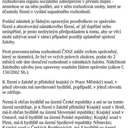
rozhodování orgánu sociálního zabezpečení v prvním stupni -
nemohou se na něm podílet, ani v něm rozhodovat osoby, které se
účastnily řízení o vydání napadeného rozhodnutí.
Podání námitek je řádným opravným prostředkem ve správním
řízení a absolvování námitkového řízení, ať již úspěšné nebo
neúspěšné, je proto nezbytným předpokladem k tomu, aby se věcí
mohl zabývat soud v rámci případné později uplatněné správní
žaloby.
Proti pravomocnému rozhodnutí ČSSZ může ovšem oprávněný,
který se domnívá, že byl ve svých právech zkrácen, podat do 2
měsíců ode dne doručení rozhodnutí o námitkách žalobu. Náležitosti
žalobního návrhu jsou upraveny soudním řádem správním (zákon č.
150/2002 Sb.).
K řízení o žalobě je příslušný krajský (v Praze Městský) soud, v
jehož obvodu má navrhovatel bydliště, popřípadě, v jehož obvodu
se zdržuje.
Nemá-li občan bydliště na území České republiky a ani se na tomto
území nezdržuje, je k řízení o žalobě příslušný Krajský soud v Brně,
má-li občan bydliště na území Slovenské republiky; Krajský soud v
Ostravě, má-li bydliště na území Polské republiky; Krajský soud v
Plzni, má-li bydliště na území Spolkové republiky Německo;
Krajský soud v Českých Budějovicích, má-li bydliště na území