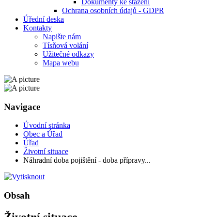
Dokumenty ke stažení
Ochrana osobních údajů - GDPR
Úřední deska
Kontakty
Napište nám
Tísňová volání
Užitečné odkazy
Mapa webu
Navigace
Úvodní stránka
Obec a Úřad
Úřad
Životní situace
Náhradní doba pojištění - doba přípravy...
Obsah
Životní situace