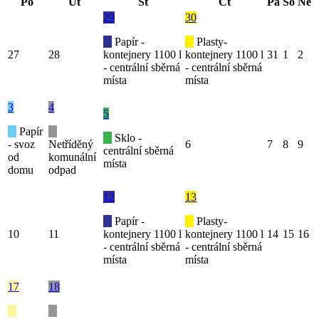
Po
Út
St
Čt
Pá
So
Ne
29
30
Papír -
Plasty-
27
28
kontejnery 1100 l
kontejnery 1100 l
31
1
2
- centrální sběrná
- centrální sběrná
místa
místa
3
4
5
Papír
Sklo -
- svoz
Netříděný
6
7
8
9
centrální sběrná
od
komunální
místa
domu
odpad
12
13
Papír -
Plasty-
10
11
kontejnery 1100 l
kontejnery 1100 l
14
15
16
- centrální sběrná
- centrální sběrná
místa
místa
17
18