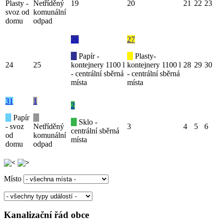
Plasty -
Netříděný
19
20
21
22
23
svoz od
komunální
domu
odpad
26
27
Papír -
Plasty-
24
25
kontejnery 1100 l
kontejnery 1100 l
28
29
30
- centrální sběrná
- centrální sběrná
místa
místa
31
1
2
Papír
Sklo -
- svoz
Netříděný
3
4
5
6
centrální sběrná
od
komunální
místa
domu
odpad
Místo
Kanalizační řád obce