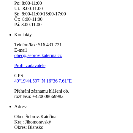
Po: 8:00-11:00
Út: 8:00-11:00
St: 8:00-11:00/15:00-17:00
Čt: 8:00-11:00
Pá: 8:00-11:00
Kontakty
Telefon/fax: 516 431 721
E-mail
obec@sebrov-katerina.cz
Profil zadavatele
GPS
49°19'44.597"N 16°36'7.61"E
Přehrání záznamu hlášení ob.
rozhlasu: +420608669982
Adresa
Obec Šebrov-Kateřina
Kraj: Jihomoravský
Okres: Blansko