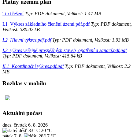
Platný územní plán
Text řešení
Typ: PDF dokument, Velikost: 1.47 MB
I.1_Výkres základního členění území.pdf.pdf
Typ: PDF dokument,
Velikost: 580.02 kB
I.2_Hlavní výkres.pdf.pdf
Typ: PDF dokument, Velikost: 1.93 MB
I.3_výkres veřejně prospěšných staveb, opatření a sanací.pdf.pdf
Typ: PDF dokument, Velikost: 415.64 kB
II.1_Koordinační výkres.pdf.pdf
Typ: PDF dokument, Velikost: 2.2
MB
Rozhlas v mobilu
Aktuální počasí
dnes, čtvrtek 6. 8. 2026
33 °C
20 °C
pátek
7. 8.
28/17 °C