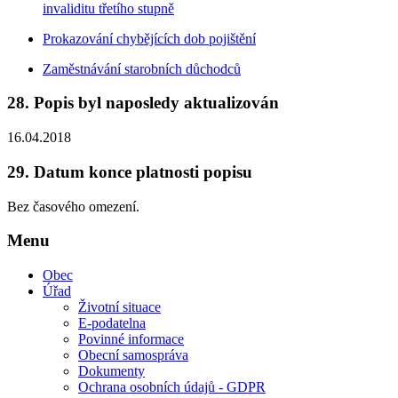
invaliditu třetího stupně
Prokazování chybějících dob pojištění
Zaměstnávání starobních důchodců
28.
Popis byl naposledy aktualizován
16.04.2018
29.
Datum konce platnosti popisu
Bez časového omezení.
Menu
Obec
Úřad
Životní situace
E-podatelna
Povinné informace
Obecní samospráva
Dokumenty
Ochrana osobních údajů - GDPR