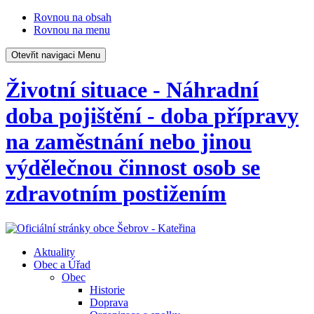
Rovnou na obsah
Rovnou na menu
Otevřit navigaci
Menu
Životní situace - Náhradní
doba pojištění - doba přípravy
na zaměstnání nebo jinou
výdělečnou činnost osob se
zdravotním postižením
Aktuality
Obec a Úřad
Obec
Historie
Doprava