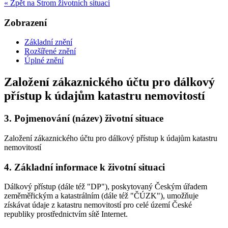
« Zpět na Strom životních situací
Zobrazení
Základní znění
Rozšířené znění
Úplné znění
Založení zákaznického účtu pro dálkový
přístup k údajům katastru nemovitostí
3.
Pojmenování (název) životní situace
Založení zákaznického účtu pro dálkový přístup k údajům katastru
nemovitostí
4.
Základní informace k životní situaci
Dálkový přístup (dále též "DP"), poskytovaný Českým úřadem
zeměměřickým a katastrálním (dále též "ČÚZK"), umožňuje
získávat údaje z katastru nemovitostí pro celé území České
republiky prostřednictvím sítě Internet.