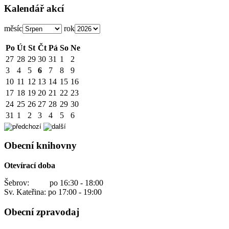
Kalendář akcí
měsíc
rok
Po
Út
St
Čt
Pá
So
Ne
27
28
29
30
31
1
2
3
4
5
6
7
8
9
10
11
12
13
14
15
16
17
18
19
20
21
22
23
24
25
26
27
28
29
30
31
1
2
3
4
5
6
Obecní knihovny
Otevírací doba
Šebrov: po 16:30 - 18:00
Sv. Kateřina: po 17:00 - 19:00
Obecní zpravodaj