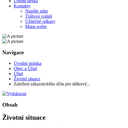
Úřední deska
Kontakty
Napište nám
Tísňová volání
Užitečné odkazy
Mapa webu
Navigace
Úvodní stránka
Obec a Úřad
Úřad
Životní situace
Založení zákaznického účtu pro dálkový...
Obsah
Životní situace