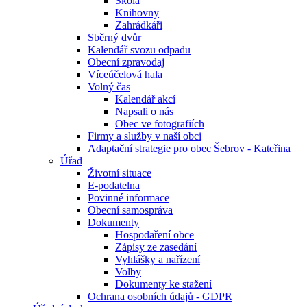
Škola
Knihovny
Zahrádkáři
Sběrný dvůr
Kalendář svozu odpadu
Obecní zpravodaj
Víceúčelová hala
Volný čas
Kalendář akcí
Napsali o nás
Obec ve fotografiích
Firmy a služby v naší obci
Adaptační strategie pro obec Šebrov - Kateřina
Úřad
Životní situace
E-podatelna
Povinné informace
Obecní samospráva
Dokumenty
Hospodaření obce
Zápisy ze zasedání
Vyhlášky a nařízení
Volby
Dokumenty ke stažení
Ochrana osobních údajů - GDPR