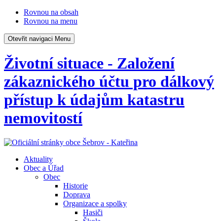
Rovnou na obsah
Rovnou na menu
Otevřit navigaci
Menu
Životní situace - Založení
zákaznického účtu pro dálkový
přístup k údajům katastru
nemovitostí
Aktuality
Obec a Úřad
Obec
Historie
Doprava
Organizace a spolky
Hasiči