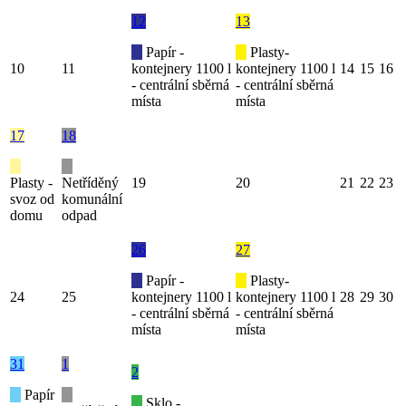
12
13
Papír -
Plasty-
10
11
kontejnery 1100 l
kontejnery 1100 l
14
15
16
- centrální sběrná
- centrální sběrná
místa
místa
17
18
Plasty -
Netříděný
19
20
21
22
23
svoz od
komunální
domu
odpad
26
27
Papír -
Plasty-
24
25
kontejnery 1100 l
kontejnery 1100 l
28
29
30
- centrální sběrná
- centrální sběrná
místa
místa
31
1
2
Papír
Sklo -