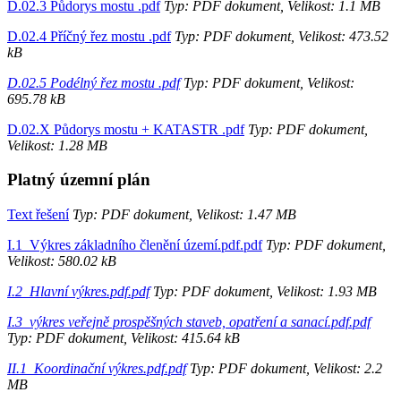
D.02.3 Půdorys mostu .pdf
Typ: PDF dokument, Velikost: 1.1 MB
D.02.4 Příčný řez mostu .pdf
Typ: PDF dokument, Velikost: 473.52
kB
D.02.5 Podélný řez mostu .pdf
Typ: PDF dokument, Velikost:
695.78 kB
D.02.X Půdorys mostu + KATASTR .pdf
Typ: PDF dokument,
Velikost: 1.28 MB
Platný územní plán
Text řešení
Typ: PDF dokument, Velikost: 1.47 MB
I.1_Výkres základního členění území.pdf.pdf
Typ: PDF dokument,
Velikost: 580.02 kB
I.2_Hlavní výkres.pdf.pdf
Typ: PDF dokument, Velikost: 1.93 MB
I.3_výkres veřejně prospěšných staveb, opatření a sanací.pdf.pdf
Typ: PDF dokument, Velikost: 415.64 kB
II.1_Koordinační výkres.pdf.pdf
Typ: PDF dokument, Velikost: 2.2
MB