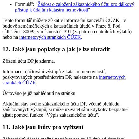
Formulář: "
Žádost o založení zákaznického účtu pro dálkový
přístup k údajům katastru nemovitostí
"
Tento formulář můžete získat v informační kanceláři ČÚZK - v
budově zeměměřických a katastrálních úřadů v Praze 8, Pod
sídlištěm 1800/9, v místnosti č. 391 (3. patro u centrálních výtahů)
nebo na
internetových stránkách ČÚZK
.
12.
Jaké jsou poplatky a jak je lze uhradit
Zřízení účtu DP je zdarma.
Informace o účtování výstupů z katastru nemovitostí,
poskytovaných prostřednictvím DP, naleznete na
internetových
stránkách ČÚZK
.
Účtováno je již nahlédnutí na stránku.
Aktuální stav svého zákaznického účtu DP, včetně přehledu
zaúčtovaných výstupů, si může uživatel sám kdykoliv bezplatně
zjistit pomocí funkce "Výpis zákaznického účtu".
13.
Jaké jsou lhůty pro vyřízení