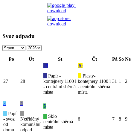
Svoz odpadu
Po
Út
St
Čt
Pá
So
Ne
29
30
Papír -
Plasty-
27
28
kontejnery 1100 l
kontejnery 1100 l
31
1
2
- centrální sběrná
- centrální sběrná
místa
místa
3
4
5
Papír
Sklo -
- svoz
Netříděný
6
7
8
9
centrální sběrná
od
komunální
místa
domu
odpad