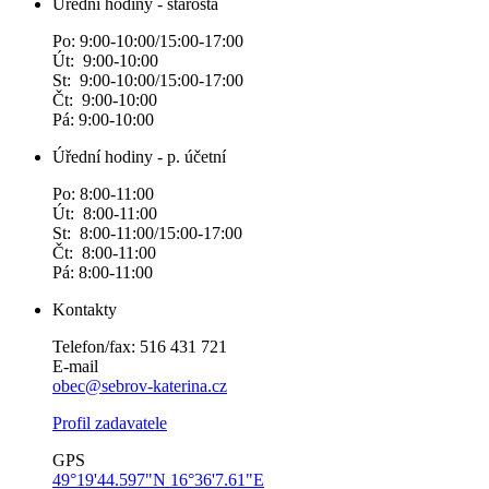
Úřední hodiny - starosta
Po: 9:00-10:00/15:00-17:00
Út: 9:00-10:00
St: 9:00-10:00/15:00-17:00
Čt: 9:00-10:00
Pá: 9:00-10:00
Úřední hodiny - p. účetní
Po: 8:00-11:00
Út: 8:00-11:00
St: 8:00-11:00/15:00-17:00
Čt: 8:00-11:00
Pá: 8:00-11:00
Kontakty
Telefon/fax: 516 431 721
E-mail
obec@sebrov-katerina.cz
Profil zadavatele
GPS
49°19'44.597"N 16°36'7.61"E