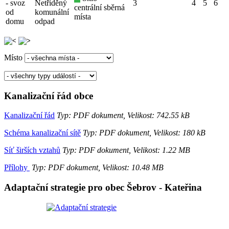
- svoz
Netříděný
3
4
5
6
centrální sběrná
od
komunální
místa
domu
odpad
Místo
Kanalizační řád obce
Kanalizační řád
Typ: PDF dokument, Velikost: 742.55 kB
Schéma kanalizační sítě
Typ: PDF dokument, Velikost: 180 kB
Síť širších vztahů
Typ: PDF dokument, Velikost: 1.22 MB
Přílohy
Typ: PDF dokument, Velikost: 10.48 MB
Adaptační strategie pro obec Šebrov - Kateřina