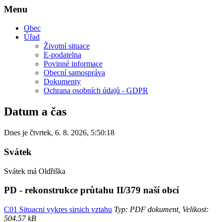
Menu
Obec
Úřad
Životní situace
E-podatelna
Povinné informace
Obecní samospráva
Dokumenty
Ochrana osobních údajů - GDPR
Datum a čas
Dnes je
čtvrtek
,
6. 8. 2026
,
5:50:18
Svátek
Svátek má
Oldřiška
PD - rekonstrukce průtahu II/379 naší obcí
C01 Situacni vykres sirsich vztahu
Typ: PDF dokument, Velikost:
504.57 kB