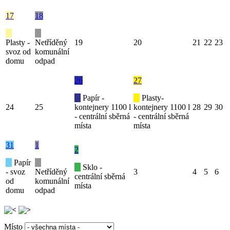
17
18
Plasty -
Netříděný
19
20
21
22
23
svoz od
komunální
domu
odpad
26
27
Papír -
Plasty-
24
25
kontejnery 1100 l
kontejnery 1100 l
28
29
30
- centrální sběrná
- centrální sběrná
místa
místa
31
1
2
Papír
Sklo -
- svoz
Netříděný
3
4
5
6
centrální sběrná
od
komunální
místa
domu
odpad
Místo