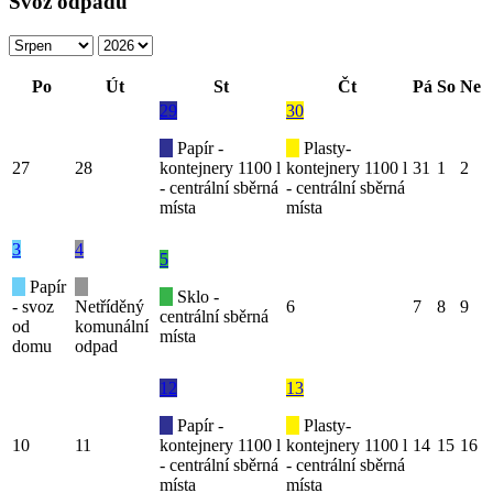
Svoz odpadu
Po
Út
St
Čt
Pá
So
Ne
29
30
Papír -
Plasty-
27
28
kontejnery 1100 l
kontejnery 1100 l
31
1
2
- centrální sběrná
- centrální sběrná
místa
místa
3
4
5
Papír
Sklo -
- svoz
Netříděný
6
7
8
9
centrální sběrná
od
komunální
místa
domu
odpad
12
13
Papír -
Plasty-
10
11
kontejnery 1100 l
kontejnery 1100 l
14
15
16
- centrální sběrná
- centrální sběrná
místa
místa