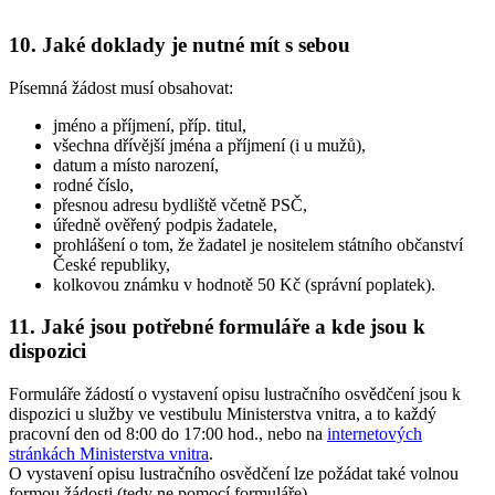
10.
Jaké doklady je nutné mít s sebou
Písemná žádost musí obsahovat:
jméno a příjmení, příp. titul,
všechna dřívější jména a příjmení (i u mužů),
datum a místo narození,
rodné číslo,
přesnou adresu bydliště včetně PSČ,
úředně ověřený podpis žadatele,
prohlášení o tom, že žadatel je nositelem státního občanství
České republiky,
kolkovou známku v hodnotě 50 Kč (správní poplatek).
11.
Jaké jsou potřebné formuláře a kde jsou k
dispozici
Formuláře žádostí o vystavení opisu lustračního osvědčení jsou k
dispozici u služby ve vestibulu Ministerstva vnitra, a to každý
pracovní den od 8:00 do 17:00 hod., nebo na
internetových
stránkách Ministerstva vnitra
.
O vystavení opisu lustračního osvědčení lze požádat také volnou
formou žádosti (tedy ne pomocí formuláře).