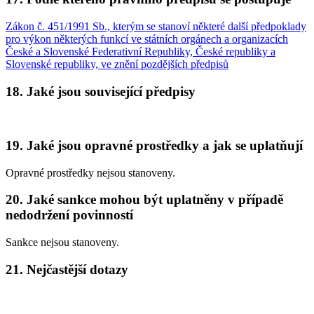
Zákon č. 451/1991 Sb., kterým se stanoví některé další předpoklady
pro výkon některých funkcí ve státních orgánech a organizacích
České a Slovenské Federativní Republiky, České republiky a
Slovenské republiky, ve znění pozdějších předpisů
18.
Jaké jsou související předpisy
19.
Jaké jsou opravné prostředky a jak se uplatňují
Opravné prostředky nejsou stanoveny.
20.
Jaké sankce mohou být uplatněny v případě
nedodržení povinností
Sankce nejsou stanoveny.
21.
Nejčastější dotazy