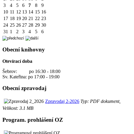
3
4
5
6
7
8
9
10
11
12
13
14
15
16
17
18
19
20
21
22
23
24
25
26
27
28
29
30
31
1
2
3
4
5
6
Obecní knihovny
Otevírací doba
Šebrov: po 16:30 - 18:00
Sv. Kateřina: po 17:00 - 19:00
Obecní zpravodaj
Zpravodaj 2-2026
Typ: PDF dokument,
Velikost: 3.1 MB
Program. prohlášení OZ