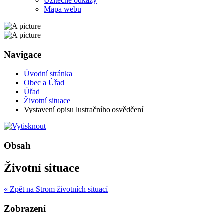
Užitečné odkazy
Mapa webu
Navigace
Úvodní stránka
Obec a Úřad
Úřad
Životní situace
Vystavení opisu lustračního osvědčení
Obsah
Životní situace
« Zpět na Strom životních situací
Zobrazení