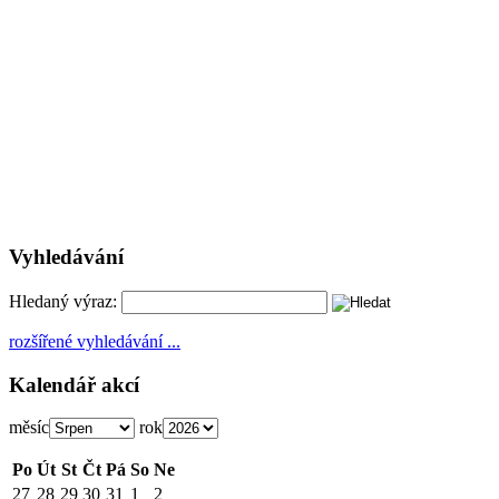
Vyhledávání
Hledaný výraz:
rozšířené vyhledávání ...
Kalendář akcí
měsíc
rok
Po
Út
St
Čt
Pá
So
Ne
27
28
29
30
31
1
2