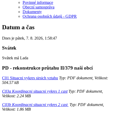
Povinné informace
Obecní samospráva
Dokumenty
Ochrana osobních údajů - GDPR
Datum a čas
Dnes je
pátek
,
7. 8. 2026
,
1:58:47
Svátek
Svátek má
Lada
PD - rekonstrukce průtahu II/379 naší obcí
C01 Situacni vykres sirsich vztahu
Typ: PDF dokument, Velikost:
504.57 kB
C03a Koordinacni situacni vykres 1 cast
Typ: PDF dokument,
Velikost: 2.24 MB
C03b Koordinacni situacni vykres 2 cast
Typ: PDF dokument,
Velikost: 1.86 MB