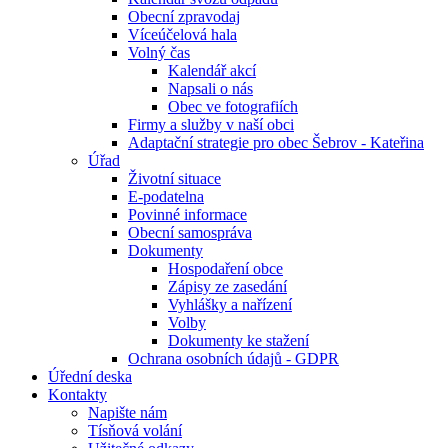
Obecní zpravodaj
Víceúčelová hala
Volný čas
Kalendář akcí
Napsali o nás
Obec ve fotografiích
Firmy a služby v naší obci
Adaptační strategie pro obec Šebrov - Kateřina
Úřad
Životní situace
E-podatelna
Povinné informace
Obecní samospráva
Dokumenty
Hospodaření obce
Zápisy ze zasedání
Vyhlášky a nařízení
Volby
Dokumenty ke stažení
Ochrana osobních údajů - GDPR
Úřední deska
Kontakty
Napište nám
Tísňová volání