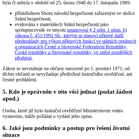
byla či nebyla v období od 25. února 1948 do 17. listopadu 1989:
příslušníkem Sboru národní bezpečnosti zařazeným ve složce
Státní bezpečnosti,
evidována v materiálech Státní bezpečnosti jako
spolupracovník ve smyslu
ustanovení § 2 odst. 1 písm. b)
zákona č. 451/1991 Sb., kterým se stanoví některé další
předpoklady pro výkon některých funkcí ve státních orgánech
a organizacích České a Slovenské Federativní Republiky,
České republiky a Slovenské republiky, ve znění pozdějších
předpisů
.
Zákon se nevztahuje na občany narozené po 1. prosinci 1971; od
těchto občanů se nevyžaduje předložení lustračního osvědčení, ani
čestné prohlášení.
5.
Kdo je oprávněn v této věci jednat (podat žádost
apod.)
Osoba, které již bylo lustrační osvědčení Ministerstvem vnitra
vystaveno, může požádat o vydání jeho opisu.
6.
Jaké jsou podmínky a postup pro řešení životní
situace