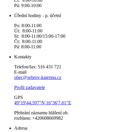
Čt: 9:00-10:00
Pá: 9:00-10:00
Úřední hodiny - p. účetní
Po: 8:00-11:00
Út: 8:00-11:00
St: 8:00-11:00/15:00-17:00
Čt: 8:00-11:00
Pá: 8:00-11:00
Kontakty
Telefon/fax: 516 431 721
E-mail
obec@sebrov-katerina.cz
Profil zadavatele
GPS
49°19'44.597"N 16°36'7.61"E
Přehrání záznamu hlášení ob.
rozhlasu: +420608669982
Adresa