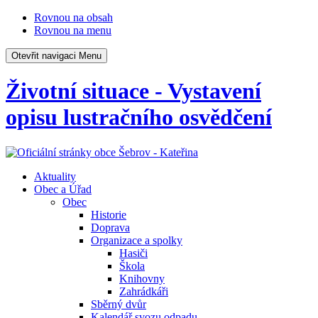
Rovnou na obsah
Rovnou na menu
Otevřit navigaci
Menu
Životní situace - Vystavení
opisu lustračního osvědčení
Aktuality
Obec a Úřad
Obec
Historie
Doprava
Organizace a spolky
Hasiči
Škola
Knihovny
Zahrádkáři
Sběrný dvůr
Kalendář svozu odpadu