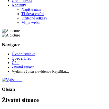
Úřední deska
Kontakty
Napište nám
Tísňová volání
Užitečné odkazy
Mapa webu
Navigace
Úvodní stránka
Obec a Úřad
Úřad
Životní situace
Vydání výpisu z evidence Rejstříku...
Obsah
Životní situace