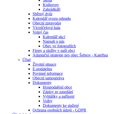
Škola
Knihovny
Zahrádkáři
Sběrný dvůr
Kalendář svozu odpadu
Obecní zpravodaj
Víceúčelová hala
Volný čas
Kalendář akcí
Napsali o nás
Obec ve fotografiích
Firmy a služby v naší obci
Adaptační strategie pro obec Šebrov - Kateřina
Úřad
Životní situace
E-podatelna
Povinné informace
Obecní samospráva
Dokumenty
Hospodaření obce
Zápisy ze zasedání
Vyhlášky a nařízení
Volby
Dokumenty ke stažení
Ochrana osobních údajů - GDPR