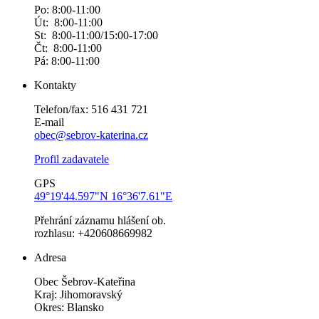
Po: 8:00-11:00
Út: 8:00-11:00
St: 8:00-11:00/15:00-17:00
Čt: 8:00-11:00
Pá: 8:00-11:00
Kontakty
Telefon/fax: 516 431 721
E-mail
obec@sebrov-katerina.cz
Profil zadavatele
GPS
49°19'44.597"N 16°36'7.61"E
Přehrání záznamu hlášení ob.
rozhlasu: +420608669982
Adresa
Obec Šebrov-Kateřina
Kraj: Jihomoravský
Okres: Blansko