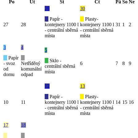
Po
Út
St
Čt
Pá
So
Ne
29
30
Papír -
Plasty-
27
28
kontejnery 1100 l
kontejnery 1100 l
31
1
2
- centrální sběrná
- centrální sběrná
místa
místa
3
4
5
Papír
Sklo -
- svoz
Netříděný
6
7
8
9
centrální sběrná
od
komunální
místa
domu
odpad
12
13
Papír -
Plasty-
10
11
kontejnery 1100 l
kontejnery 1100 l
14
15
16
- centrální sběrná
- centrální sběrná
místa
místa
17
18