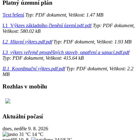
Platný územní plán
Text řešení
Typ: PDF dokument, Velikost: 1.47 MB
I.1_Výkres základního členění území.pdf.pdf
Typ: PDF dokument,
Velikost: 580.02 kB
I.2_Hlavní výkres.pdf.pdf
Typ: PDF dokument, Velikost: 1.93 MB
I.3_výkres veřejně prospěšných staveb, opatření a sanací.pdf.pdf
Typ: PDF dokument, Velikost: 415.64 kB
II.1_Koordinační výkres.pdf.pdf
Typ: PDF dokument, Velikost: 2.2
MB
Rozhlas v mobilu
Aktuální počasí
dnes, neděle 9. 8. 2026
31 °C
14 °C
pondělí
10. 8.
34/18 °C