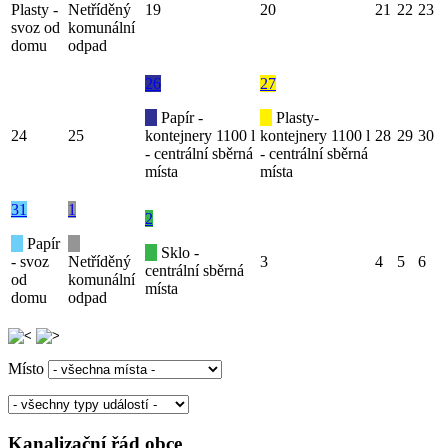
Plasty -
Netříděný
19
20
21
22
23
svoz od
komunální
domu
odpad
26
27
Papír -
Plasty-
24
25
kontejnery 1100 l
kontejnery 1100 l
28
29
30
- centrální sběrná
- centrální sběrná
místa
místa
31
1
2
Papír
Sklo -
- svoz
Netříděný
3
4
5
6
centrální sběrná
od
komunální
místa
domu
odpad
Místo
Kanalizační řád obce