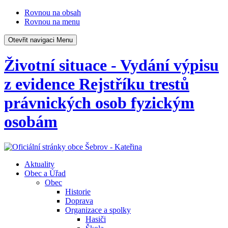
Rovnou na obsah
Rovnou na menu
Otevřit navigaci
Menu
Životní situace - Vydání výpisu
z evidence Rejstříku trestů
právnických osob fyzickým
osobám
Aktuality
Obec a Úřad
Obec
Historie
Doprava
Organizace a spolky
Hasiči