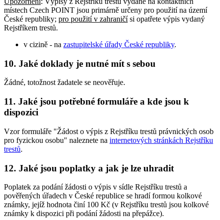
Upozornění
: Výpisy z Rejstříku trestů vydané na kontaktních
místech Czech POINT jsou primárně určeny pro použití na území
České republiky;
pro použití v zahraničí
si opatřete výpis vydaný
Rejstříkem trestů.
v cizině - na
zastupitelské úřady České republiky
.
10.
Jaké doklady je nutné mít s sebou
Žádné, totožnost žadatele se neověřuje.
11.
Jaké jsou potřebné formuláře a kde jsou k
dispozici
Vzor formuláře "Žádost o výpis z Rejstříku trestů právnických osob
pro fyzickou osobu" naleznete na
internetových stránkách Rejstříku
trestů
.
12.
Jaké jsou poplatky a jak je lze uhradit
Poplatek za podání žádosti o výpis v sídle Rejstříku trestů a
pověřených úřadech v České republice se hradí formou kolkové
známky, jejíž hodnota činí 100 Kč (v Rejstříku trestů jsou kolkové
známky k dispozici při podání žádosti na přepážce).