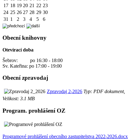
17
18
19
20
21
22
23
24
25
26
27
28
29
30
31
1
2
3
4
5
6
Obecní knihovny
Otevírací doba
Šebrov: po 16:30 - 18:00
Sv. Kateřina: po 17:00 - 19:00
Obecní zpravodaj
Zpravodaj 2-2026
Typ: PDF dokument,
Velikost: 3.1 MB
Program. prohlášení OZ
Programové prohlášení obecního zastupitelstva 2022-2026.docx