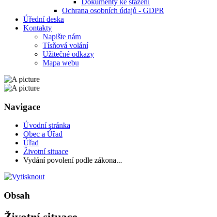
Dokumenty ke stažení
Ochrana osobních údajů - GDPR
Úřední deska
Kontakty
Napište nám
Tísňová volání
Užitečné odkazy
Mapa webu
Navigace
Úvodní stránka
Obec a Úřad
Úřad
Životní situace
Vydání povolení podle zákona...
Obsah
Životní situace