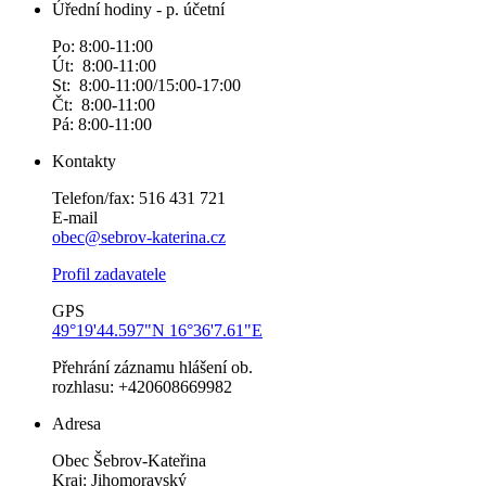
Úřední hodiny - p. účetní
Po: 8:00-11:00
Út: 8:00-11:00
St: 8:00-11:00/15:00-17:00
Čt: 8:00-11:00
Pá: 8:00-11:00
Kontakty
Telefon/fax: 516 431 721
E-mail
obec@sebrov-katerina.cz
Profil zadavatele
GPS
49°19'44.597"N 16°36'7.61"E
Přehrání záznamu hlášení ob.
rozhlasu: +420608669982
Adresa
Obec Šebrov-Kateřina
Kraj: Jihomoravský