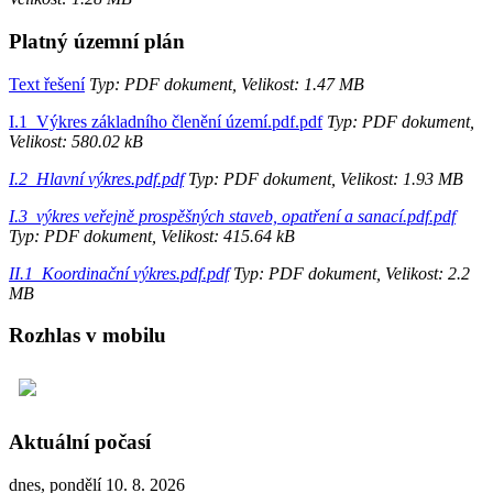
Platný územní plán
Text řešení
Typ: PDF dokument, Velikost: 1.47 MB
I.1_Výkres základního členění území.pdf.pdf
Typ: PDF dokument,
Velikost: 580.02 kB
I.2_Hlavní výkres.pdf.pdf
Typ: PDF dokument, Velikost: 1.93 MB
I.3_výkres veřejně prospěšných staveb, opatření a sanací.pdf.pdf
Typ: PDF dokument, Velikost: 415.64 kB
II.1_Koordinační výkres.pdf.pdf
Typ: PDF dokument, Velikost: 2.2
MB
Rozhlas v mobilu
Aktuální počasí
dnes, pondělí 10. 8. 2026