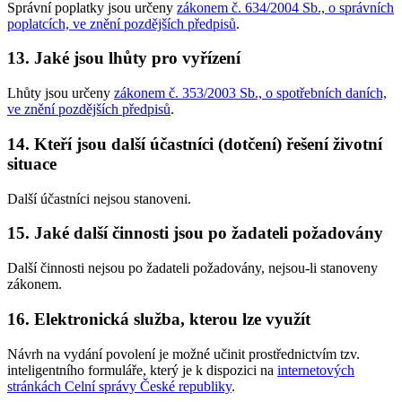
Správní poplatky jsou určeny
zákonem č. 634/2004 Sb., o správních
poplatcích, ve znění pozdějších předpisů
.
13.
Jaké jsou lhůty pro vyřízení
Lhůty jsou určeny
zákonem č. 353/2003 Sb., o spotřebních daních,
ve znění pozdějších předpisů
.
14.
Kteří jsou další účastníci (dotčení) řešení životní
situace
Další účastníci nejsou stanoveni.
15.
Jaké další činnosti jsou po žadateli požadovány
Další činnosti nejsou po žadateli požadovány, nejsou-li stanoveny
zákonem.
16.
Elektronická služba, kterou lze využít
Návrh na vydání povolení je možné učinit prostřednictvím tzv.
inteligentního formuláře, který je k dispozici na
internetových
stránkách Celní správy České republiky
.