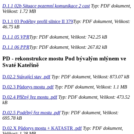
D.1.1 02b Situace pozemní komunikace 2 cast
Typ: PDF dokument,
Velikost: 1.72 MB
D.1.1 03 Podélny profil silnice II 379
Typ: PDF dokument, Velikost:
46.75 kB
D.1.1 05 VPR
Typ: PDF dokument, Velikost: 742.25 kB
D.1.1 06 PPR
Typ: PDF dokument, Velikost: 267.82 kB
PD - rekonstrukce mostu Pod bývalým mlýnem ve
Svaté Kateřině
D.02.2 Stávající stav .pdf
Typ: PDF dokument, Velikost: 873.07 kB
D.02.3 Půdorys mostu .pdf
Typ: PDF dokument, Velikost: 1.1 MB
D.02.4 Příčný řez mostu .pdf
Typ: PDF dokument, Velikost: 473.52
kB
D.02.5 Podélný řez mostu .pdf
Typ: PDF dokument, Velikost:
695.78 kB
D.02.X Půdorys mostu + KATASTR .pdf
Typ: PDF dokument,
Velikost: 1.28 MB