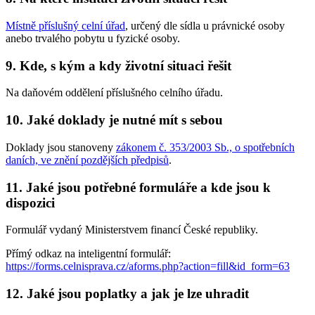
Místně příslušný celní úřad
, určený dle sídla u právnické osoby
anebo trvalého pobytu u fyzické osoby.
9.
Kde, s kým a kdy životní situaci řešit
Na daňovém oddělení příslušného celního úřadu.
10.
Jaké doklady je nutné mít s sebou
Doklady jsou stanoveny
zákonem č. 353/2003 Sb., o spotřebních
daních, ve znění pozdějších předpisů
.
11.
Jaké jsou potřebné formuláře a kde jsou k
dispozici
Formulář vydaný Ministerstvem financí České republiky.
Přímý odkaz na inteligentní formulář:
https://forms.celnisprava.cz/aforms.php?action=fill&id_form=63
12.
Jaké jsou poplatky a jak je lze uhradit