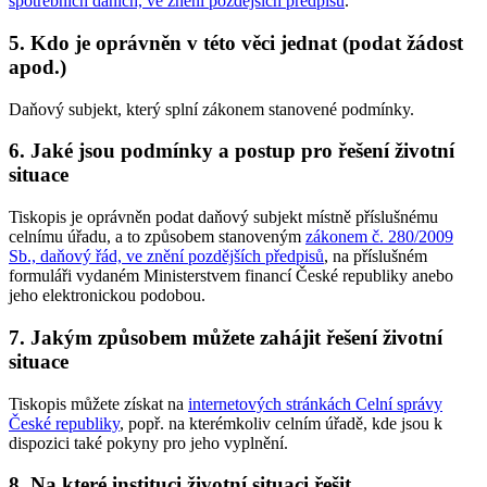
spotřebních daních, ve znění pozdějších předpisů
.
5.
Kdo je oprávněn v této věci jednat (podat žádost
apod.)
Daňový subjekt, který splní zákonem stanovené podmínky.
6.
Jaké jsou podmínky a postup pro řešení životní
situace
Tiskopis je oprávněn podat daňový subjekt místně příslušnému
celnímu úřadu, a to způsobem stanoveným
zákonem č. 280/2009
Sb., daňový řád, ve znění pozdějších předpisů
, na příslušném
formuláři vydaném Ministerstvem financí České republiky anebo
jeho elektronickou podobou.
7.
Jakým způsobem můžete zahájit řešení životní
situace
Tiskopis můžete získat na
internetových stránkách Celní správy
České republiky
, popř. na kterémkoliv celním úřadě, kde jsou k
dispozici také pokyny pro jeho vyplnění.
8.
Na které instituci životní situaci řešit