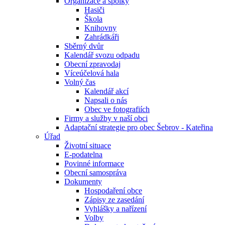
Organizace a spolky
Hasiči
Škola
Knihovny
Zahrádkáři
Sběrný dvůr
Kalendář svozu odpadu
Obecní zpravodaj
Víceúčelová hala
Volný čas
Kalendář akcí
Napsali o nás
Obec ve fotografiích
Firmy a služby v naší obci
Adaptační strategie pro obec Šebrov - Kateřina
Úřad
Životní situace
E-podatelna
Povinné informace
Obecní samospráva
Dokumenty
Hospodaření obce
Zápisy ze zasedání
Vyhlášky a nařízení
Volby