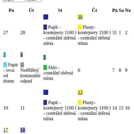
Po
Út
St
Čt
Pá
So
Ne
29
30
Papír -
Plasty-
27
28
kontejnery 1100 l
kontejnery 1100 l
31
1
2
- centrální sběrná
- centrální sběrná
místa
místa
3
4
5
Papír
Sklo -
- svoz
Netříděný
6
7
8
9
centrální sběrná
od
komunální
místa
domu
odpad
12
13
Papír -
Plasty-
10
11
kontejnery 1100 l
kontejnery 1100 l
14
15
16
- centrální sběrná
- centrální sběrná
místa
místa
17
18