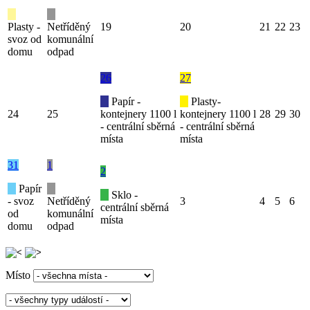
Plasty -
Netříděný
19
20
21
22
23
svoz od
komunální
domu
odpad
26
27
Papír -
Plasty-
24
25
kontejnery 1100 l
kontejnery 1100 l
28
29
30
- centrální sběrná
- centrální sběrná
místa
místa
31
1
2
Papír
Sklo -
- svoz
Netříděný
3
4
5
6
centrální sběrná
od
komunální
místa
domu
odpad
Místo