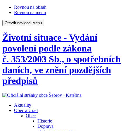
Rovnou na obsah
Rovnou na menu
Otevřit navigaci
Menu
Životní situace - Vydání
povolení podle zákona
č. 353/2003 Sb., o spotřebních
daních, ve znění pozdějších
předpisů
Aktuality
Obec a Úřad
Obec
Historie
Doprava