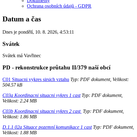
Dokumenty
Ochrana osobních údajů - GDPR
Datum a čas
Dnes je
pondělí
,
10. 8. 2026
,
4:53:11
Svátek
Svátek má
Vavřinec
PD - rekonstrukce průtahu II/379 naší obcí
C01 Situacni vykres sirsich vztahu
Typ: PDF dokument, Velikost:
504.57 kB
C03a Koordinacni situacni vykres 1 cast
Typ: PDF dokument,
Velikost: 2.24 MB
C03b Koordinacni situacni vykres 2 cast
Typ: PDF dokument,
Velikost: 1.86 MB
D.1.1 02a Situace pozemní komunikace 1 cast
Typ: PDF dokument,
Velikost: 1.88 MB