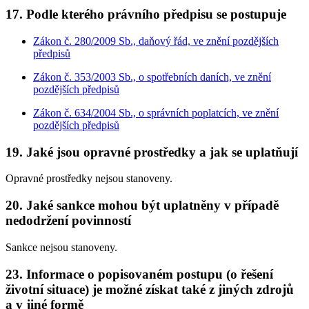
17.
Podle kterého právního předpisu se postupuje
Zákon č. 280/2009 Sb., daňový řád, ve znění pozdějších
předpisů
Zákon č. 353/2003 Sb., o spotřebních daních, ve znění
pozdějších předpisů
Zákon č. 634/2004 Sb., o správních poplatcích, ve znění
pozdějších předpisů
19.
Jaké jsou opravné prostředky a jak se uplatňují
Opravné prostředky nejsou stanoveny.
20.
Jaké sankce mohou být uplatněny v případě
nedodržení povinností
Sankce nejsou stanoveny.
23.
Informace o popisovaném postupu (o řešení
životní situace) je možné získat také z jiných zdrojů
a v jiné formě