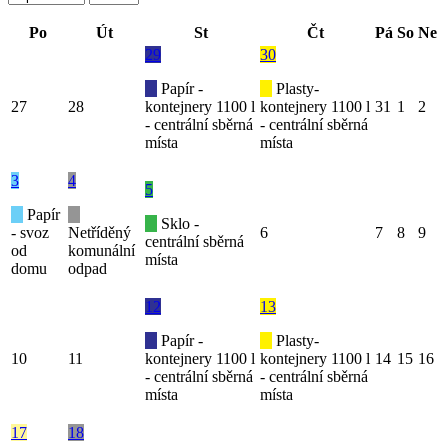
Po
Út
St
Čt
Pá
So
Ne
29
30
Papír -
Plasty-
27
28
kontejnery 1100 l
kontejnery 1100 l
31
1
2
- centrální sběrná
- centrální sběrná
místa
místa
3
4
5
Papír
Sklo -
- svoz
Netříděný
6
7
8
9
centrální sběrná
od
komunální
místa
domu
odpad
12
13
Papír -
Plasty-
10
11
kontejnery 1100 l
kontejnery 1100 l
14
15
16
- centrální sběrná
- centrální sběrná
místa
místa
17
18