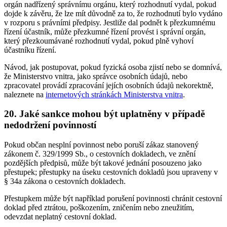
orgán nadřízený správnímu orgánu, který rozhodnutí vydal, pokud
dojde k závěru, že lze mít důvodně za to, že rozhodnutí bylo vydáno
v rozporu s právními předpisy. Jestliže dal podnět k přezkumnému
řízení účastník, může přezkumné řízení provést i správní orgán,
který přezkoumávané rozhodnutí vydal, pokud plně vyhoví
účastníku řízení.
Návod, jak postupovat, pokud fyzická osoba zjistí nebo se domnívá,
že Ministerstvo vnitra, jako správce osobních údajů, nebo
zpracovatel provádí zpracování jejích osobních údajů nekorektně,
naleznete na
internetových stránkách Ministerstva vnitra
.
20.
Jaké sankce mohou být uplatněny v případě
nedodržení povinností
Pokud občan nesplní povinnost nebo poruší zákaz stanovený
zákonem č. 329/1999 Sb., o cestovních dokladech, ve znění
pozdějších předpisů, může být takové jednání posouzeno jako
přestupek; přestupky na úseku cestovních dokladů jsou upraveny v
§ 34a zákona o cestovních dokladech.
Přestupkem může být například porušení povinnosti chránit cestovní
doklad před ztrátou, poškozením, zničením nebo zneužitím,
odevzdat neplatný cestovní doklad.