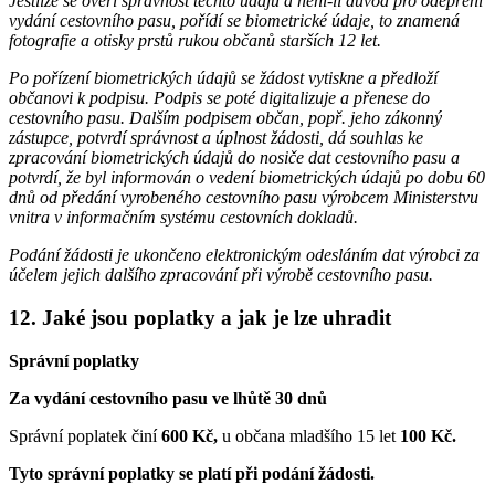
Jestliže se ověří správnost těchto údajů a není-li důvod pro odepření
vydání cestovního pasu, pořídí se biometrické údaje, to znamená
fotografie a otisky prstů rukou občanů starších 12 let.
Po pořízení biometrických údajů se žádost vytiskne a předloží
občanovi k podpisu. Podpis se poté digitalizuje a přenese do
cestovního pasu. Dalším podpisem občan, popř. jeho zákonný
zástupce, potvrdí správnost a úplnost žádosti, dá souhlas ke
zpracování biometrických údajů do nosiče dat cestovního pasu a
potvrdí, že byl informován o vedení biometrických údajů po dobu 60
dnů od předání vyrobeného cestovního pasu výrobcem Ministerstvu
vnitra v informačním systému cestovních dokladů.
Podání žádosti je ukončeno elektronickým odesláním dat výrobci za
účelem jejich dalšího zpracování při výrobě cestovního pasu.
12.
Jaké jsou poplatky a jak je lze uhradit
Správní poplatky
Za vydání cestovního pasu ve lhůtě 30 dnů
Správní poplatek činí
600 Kč,
u občana mladšího 15 let
100 Kč.
Tyto správní poplatky se platí při podání žádosti.