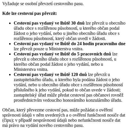
Vyžaduje se osobní převzetí cestovního pasu.
Kde lze cestovní pas převzít:
Cestovní pas vydaný ve lhůtě 30 dnů
lze převzít u obecního
úřadu obce s rozšířenou působností, u kterého občan podal
žádost o jeho vydání, nebo u jiného obecního úřadu obce s
rozšířenou působností, který občan uvedl v žádosti.
Cestovní pas vydaný ve lhůtě do 24 hodin pracovního dne
lze převzít pouze u Ministerstva vnitra.
Cestovní pas vydaný ve lhůtě do 5 pracovních dnů
lze
převzít u obecního úřadu obce s rozšířenou působností, u
kterého občan podal žádost o jeho vydání, nebo u
Ministerstva vnitra.
Cestovní pas vydaný ve lhůtě 120 dnů
lze převzít u
zastupitelského úřadu, u kterého byla podána žádost o jeho
vydání, nebo u obecního úřadu obce s rozšířenou působností
příslušného k jeho vydání, pokud to občan uvede v žádosti;
zastupitelský úřad může předat cestovní pas občanovi rovněž
prostřednictvím vedoucího honorárního konzulárního úřadu.
Občan, který převezme cestovní pas, může požádat o ověření
správnosti údajů v něm uvedených a o ověření funkčnosti nosiče dat
(čipu); v případě nesprávnosti údajů nebo nefunkčnosti nosiče dat
má právo na vydání nového cestovního pasu.