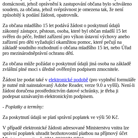
domácnosti, jehož oprávnění k zastupování občana bylo schváleno
soudem, za občana, jehož svéprávnost je omezena tak, že není
způsobilý k podání žádosti, opatrovník.
Za občana mladšího 15 let podává žádost o poskytnutí údajů
zákonný zástupce, pěstoun, osoba, které byl občan mladší 15 let
svěřen do péče, ředitel zařízení pro výkon ústavní výchovy anebo
zařízení pro děti vyžadující okamžitou pomoc, které pečují na
základě soudního rozhodnutí o občana mladšího 15 let, nebo Úřad
pro mezinárodněprávní ochranu dětí.
Za občana může požádat o poskytnutí údajů jiná osoba na základě
zvláštní plné moci s úředně ověřeným podpisem zmocnitele.
Žádost lze podat také v
elektronické podobě
(pro vyplnění formuláře
je nutné mít nainstalovaný Adobe Reader, verze 9.0 a vyšší). Není-li
žádost doručena prostřednictvím datové schránky, je třeba ji
podepsat uznávaným elektronickým podpisem.
- Poplatky a termíny:
Za poskytnutí údajů se platí správní poplatek ve výši 50 Kč.
V případě elektronické žádosti adresované Ministerstvu vnitra lze
správní poplatek uhradit bezhotovostní platbou na příjmový účet