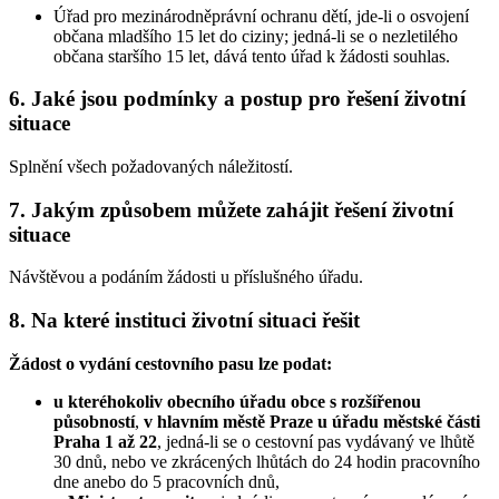
Úřad pro mezinárodněprávní ochranu dětí, jde-li o osvojení
občana mladšího 15 let do ciziny; jedná-li se o nezletilého
občana staršího 15 let, dává tento úřad k žádosti souhlas.
6.
Jaké jsou podmínky a postup pro řešení životní
situace
Splnění všech požadovaných náležitostí.
7.
Jakým způsobem můžete zahájit řešení životní
situace
Návštěvou a podáním žádosti u příslušného úřadu.
8.
Na které instituci životní situaci řešit
Žádost o vydání cestovního pasu lze podat:
u kteréhokoliv obecního úřadu obce s rozšířenou
působností
,
v hlavním městě Praze u úřadu městské části
Praha 1 až 22
, jedná-li se o cestovní pas vydávaný ve lhůtě
30 dnů, nebo ve zkrácených lhůtách do 24 hodin pracovního
dne anebo do 5 pracovních dnů,