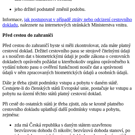
jeho držitel podstatně změnil podobu.
Informace,
jak postupovat v případě ztráty nebo odcizení cestovního
dokladu
, naleznete na internetových stránkách Ministerstva vnitra.
Před cestou do zahraničí
Před cestou do zahraničí byste si měli zkontrolovat, zda máte platný
cestovní doklad. Držitel cestovního pasu se strojově čitelnými údaji
a s nosičem dat s biometrickými údaji je podle zákona o cestovních
dokladech oprávněn požádat u kteréhokoliv orgánu oprávněného k
vydání tohoto pasu o ověření funkčnosti nosiče dat a správnosti
údajů v něm zpracovaných biometrických údajů a osobních údajů.
Dále je třeba zjistit podmínky vstupu a pobytu v daném státě.
Cestujete-li do členských států Evropské unie, postačuje ke vstupu a
pobytu na území těchto států platný cestovní doklad.
Při cestě do ostatních států je třeba zjistit, zda se kromě platného
cestovního dokladu uplatňují další podmínky vstupu a pobytu,
zejména:
zda má Česká republika s daným státem uzavřenou
bezvízovou dohodu či nikoliv; bezvízová dohoda stanoví, po