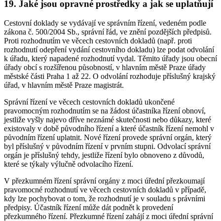
19.
Jaké jsou opravné prostředky a jak se uplatňují
Cestovní doklady se vydávají ve správním řízení, vedeném podle
zákona č. 500/2004 Sb., správní řád, ve znění pozdějších předpisů.
Proti rozhodnutím ve věcech cestovních dokladů (např. proti
rozhodnutí odepření vydání cestovního dokladu) lze podat odvolání
k úřadu, který napadené rozhodnutí vydal. Těmito úřady jsou obecní
úřady obcí s rozšířenou působností, v hlavním městě Praze úřady
městské části Praha 1 až 22. O odvolání rozhoduje příslušný krajský
úřad, v hlavním městě Praze magistrát.
Správní řízení ve věcech cestovních dokladů ukončené
pravomocným rozhodnutím se na žádost účastníka řízení obnoví,
jestliže vyšly najevo dříve neznámé skutečnosti nebo důkazy, které
existovaly v době původního řízení a které účastník řízení nemohl v
původním řízení uplatnit. Nové řízení provede správní orgán, který
byl příslušný v původním řízení v prvním stupni. Odvolací správní
orgán je příslušný tehdy, jestliže řízení bylo obnoveno z důvodů,
které se týkaly výlučně odvolacího řízení.
V přezkumném řízení správní orgány z moci úřední přezkoumají
pravomocné rozhodnutí ve věcech cestovních dokladů v případě,
kdy lze pochybovat o tom, že rozhodnutí je v souladu s právními
předpisy. Účastník řízení může dát podnět k provedení
přezkumného řízení. Přezkumné řízení zahájí z moci úřední správní