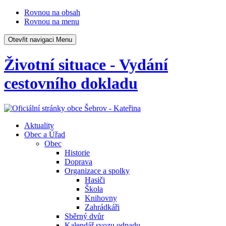
Rovnou na obsah
Rovnou na menu
Otevřit navigaci
Menu
Životní situace - Vydání
cestovního dokladu
Aktuality
Obec a Úřad
Obec
Historie
Doprava
Organizace a spolky
Hasiči
Škola
Knihovny
Zahrádkáři
Sběrný dvůr
Kalendář svozu odpadu