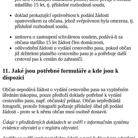
mladšího 15 let, tj. příslušné rozhodnutí soudu,
doklad prokazující oprávněnost k podání žádosti
opatrovníkem za občana, jehož svéprávnost byla omezena, tj.
příslušné rozhodnutí soudu,
smlouvu o zastoupení schválenou soudem, podává-li za
občana staršího 15 let žádost člen domácnosti,
odůvodnění žádosti o vydání cestovního pasu, pokud občan
již držitelem platného cestovního pasu je a potřebuje další
cestovní pas k cestám do zahraničí.
11.
Jaké jsou potřebné formuláře a kde jsou k
dispozici
Občan nepodává žádost o vydání cestovního pasu na vyplněném
úředním tiskopisu, pouze předloží doklady potřebné k vydání
cestovního pasu, např. občanský průkaz. Občan nepředkládá
fotografii, protože fotografii pořizuje příslušný úřad při podání
žádosti - proto se k němu občan musí osobně dostavit.
Údaje v předložených dokladech se ověří v informačním systému
evidence obyvatel a v registru obyvatel.