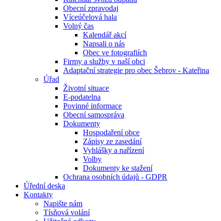
Obecní zpravodaj
Víceúčelová hala
Volný čas
Kalendář akcí
Napsali o nás
Obec ve fotografiích
Firmy a služby v naší obci
Adaptační strategie pro obec Šebrov - Kateřina
Úřad
Životní situace
E-podatelna
Povinné informace
Obecní samospráva
Dokumenty
Hospodaření obce
Zápisy ze zasedání
Vyhlášky a nařízení
Volby
Dokumenty ke stažení
Ochrana osobních údajů - GDPR
Úřední deska
Kontakty
Napište nám
Tísňová volání