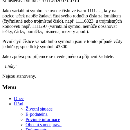
Ministerstva vnitra č. 3711-8920071/0710.
Jako variabilní symbol se uvede číslo ve tvaru 1111…., kdy na
pozice teček napíše žadatel část svého rodného čísla za lomítkem
(čtyřmístné nebo trojmístné číslo), např. 11116823, u trojmístných
koncovek např. 1111297 (variabilní symbol nemůže obsahovat
tečky, čárky, pomlčky, písmena, mezery apod.).
První čtyři číslice variabilního symbolu jsou v tomto případě vždy
jedničky; specifický symbol: 43300.
Jako zpráva pro příjemce se uvede jméno a příjmení žadatele.
- Lhůty:
Nejsou stanoveny.
Menu
Obec
Úřad
Životní situace
E-podatelna
Povinné informace
Obecní samospráva
Dokumenty