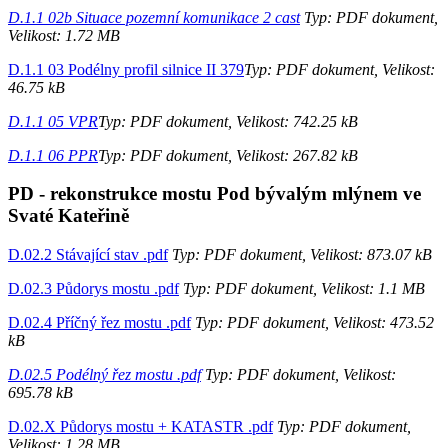
D.1.1 02b Situace pozemní komunikace 2 cast
Typ: PDF dokument,
Velikost: 1.72 MB
D.1.1 03 Podélny profil silnice II 379
Typ: PDF dokument, Velikost:
46.75 kB
D.1.1 05 VPR
Typ: PDF dokument, Velikost: 742.25 kB
D.1.1 06 PPR
Typ: PDF dokument, Velikost: 267.82 kB
PD - rekonstrukce mostu Pod bývalým mlýnem ve
Svaté Kateřině
D.02.2 Stávající stav .pdf
Typ: PDF dokument, Velikost: 873.07 kB
D.02.3 Půdorys mostu .pdf
Typ: PDF dokument, Velikost: 1.1 MB
D.02.4 Příčný řez mostu .pdf
Typ: PDF dokument, Velikost: 473.52
kB
D.02.5 Podélný řez mostu .pdf
Typ: PDF dokument, Velikost:
695.78 kB
D.02.X Půdorys mostu + KATASTR .pdf
Typ: PDF dokument,
Velikost: 1.28 MB