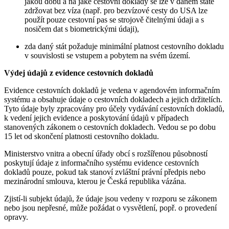
jakou dobu a na jaké cestovní doklady se lze v daném státě
zdržovat bez víza (např. pro bezvízové cesty do USA lze
použít pouze cestovní pas se strojově čitelnými údaji a s
nosičem dat s biometrickými údaji),
zda daný stát požaduje minimální platnost cestovního dokladu
v souvislosti se vstupem a pobytem na svém území.
Výdej údajů z evidence cestovních dokladů
Evidence cestovních dokladů je vedena v agendovém informačním
systému a obsahuje údaje o cestovních dokladech a jejich držitelích.
Tyto údaje byly zpracovány pro účely vydávání cestovních dokladů,
k vedení jejich evidence a poskytování údajů v případech
stanovených zákonem o cestovních dokladech. Vedou se po dobu
15 let od skončení platnosti cestovního dokladu.
Ministerstvo vnitra a obecní úřady obcí s rozšířenou působností
poskytují údaje z informačního systému evidence cestovních
dokladů pouze, pokud tak stanoví zvláštní právní předpis nebo
mezinárodní smlouva, kterou je Česká republika vázána.
Zjistí-li subjekt údajů, že údaje jsou vedeny v rozporu se zákonem
nebo jsou nepřesné, může požádat o vysvětlení, popř. o provedení
opravy.