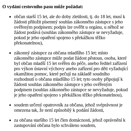
O vydání cestovního pasu může požádat:
občan starší 15 let, ale do doby zletilosti, tj. do 18 let, musí k
žádosti přiložit písemný souhlas zákonného zástupce s jeho
ověřeným podpisem; podpis lze ověřit u orgánu, u něhož se
žádost podává (souhlas zákonného zástupce se nevyžaduje,
pokud je jeho opatření spojeno s překážkou těžko
překonatelnou),
zákonný zástupce za občana mladšího 15 let; místo
zákonného zástupce může podat žádost pěstoun, osoba, které
byl občan mladší 15 let svěřen do péče, anebo ředitel zařízení
pro výkon ústavní výchovy anebo zařízení pro děti vyžadující
okamžitou pomoc, které pečují na základě soudního
rozhodnutí o občana mladšího 15 let; tyto osoby připojují k
žádosti souhlas zákonného zástupce s jeho ověřeným
podpisem (souhlas zákonného zástupce se nevyžaduje, pokud
je jeho opatření spojeno s překážkou těžko překonatelnou),
soudem určený opatrovník za občana, jehož svéprávnost je
omezena tak, že není způsobilý k podání žádosti,
za občana staršího 15 let člen domácnosti, jehož oprávnění k
zastupování občana bylo schváleno soudem,