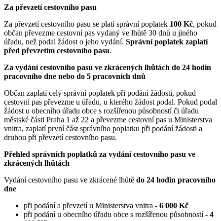
Za převzetí cestovního pasu
Za převzetí cestovního pasu se platí správní poplatek
100 Kč
, pokud
občan převezme cestovní pas vydaný ve lhůtě 30 dnů u jiného
úřadu, než podal žádost o jeho vydání.
Správní poplatek zaplatí
před převzetím cestovního pasu
.
Za vydání cestovního pasu ve zkrácených lhůtách do 24 hodin
pracovního dne nebo do 5 pracovních dnů
Občan zaplatí celý správní poplatek při podání žádosti, pokud
cestovní pas převezme u úřadu, u kterého žádost podal. Pokud podal
žádost u obecního úřadu obce s rozšířenou působností či úřadu
městské části Praha 1 až 22 a převezme cestovní pas u Ministerstva
vnitra, zaplatí první část správního poplatku při podání žádosti a
druhou při převzetí cestovního pasu.
Přehled správních poplatků za vydání cestovního pasu ve
zkrácených lhůtách
Vydání cestovního pasu ve zkrácené lhůtě
do 24 hodin pracovního
dne
při podání a převzetí u Ministerstva vnitra -
6 000 Kč
při podání u obecního úřadu obce s rozšířenou působností -
4