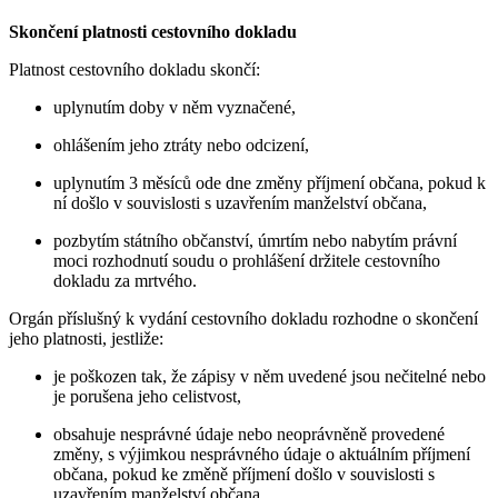
Skončení platnosti cestovního dokladu
Platnost cestovního dokladu skončí:
uplynutím doby v něm vyznačené,
ohlášením jeho ztráty nebo odcizení,
uplynutím 3 měsíců ode dne změny příjmení občana, pokud k
ní došlo v souvislosti s uzavřením manželství občana,
pozbytím státního občanství, úmrtím nebo nabytím právní
moci rozhodnutí soudu o prohlášení držitele cestovního
dokladu za mrtvého.
Orgán příslušný k vydání cestovního dokladu rozhodne o skončení
jeho platnosti, jestliže:
je poškozen tak, že zápisy v něm uvedené jsou nečitelné nebo
je porušena jeho celistvost,
obsahuje nesprávné údaje nebo neoprávněně provedené
změny, s výjimkou nesprávného údaje o aktuálním příjmení
občana, pokud ke změně příjmení došlo v souvislosti s
uzavřením manželství občana,