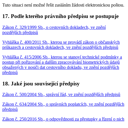
Tuto situaci není možné řešit zasláním žádosti elektronickou poštou.
17.
Podle kterého právního předpisu se postupuje
Zákon č. 329/1999 Sb., o cestovních dokladech, ve znění
pozdějších předpisů
Vyhláška č. 400/2011 Sb., kterou se provádí zákon o občanských
průkazech a cestovních dokladech, ve znění pozdějších předpisů
Vyhláška č. 415/2006 Sb., kterou se stanoví technické podmínky a
postup při pořizování a dalším zpracovávání biometrických údajů
obsažených v nosiči dat cestovního dokladu, ve znění pozdějších
předpisů
18.
Jaké jsou související předpisy
Zákon č. 500/2004 Sb., správní řád, ve znění pozdějších předpisů
Zákon č. 634/2004 Sb., o správních poplatcích, ve znění pozdějších
předpisů
Zákon č. 250/2016 Sb., o odpovědnosti za přestupky a řízení o nich