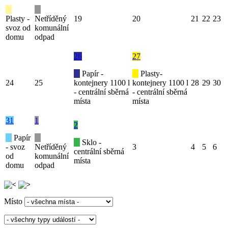
Plasty -
Netříděný
19
20
21
22
23
svoz od
komunální
domu
odpad
26
27
Papír -
Plasty-
24
25
kontejnery 1100 l
kontejnery 1100 l
28
29
30
- centrální sběrná
- centrální sběrná
místa
místa
31
1
2
Papír
Sklo -
- svoz
Netříděný
3
4
5
6
centrální sběrná
od
komunální
místa
domu
odpad
Místo