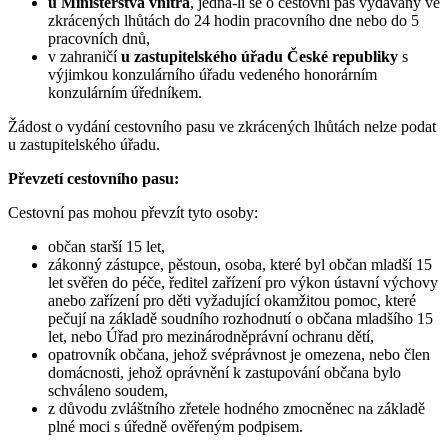
u Ministerstva vnitra
, jedná-li se o cestovní pas vydávaný ve
zkrácených lhůtách do 24 hodin pracovního dne nebo do 5
pracovních dnů,
v zahraničí
u zastupitelského úřadu České republiky
s
výjimkou konzulárního úřadu vedeného honorárním
konzulárním úředníkem.
Žádost o vydání cestovního pasu ve zkrácených lhůtách nelze podat
u zastupitelského úřadu.
Převzetí cestovního pasu:
Cestovní pas mohou převzít tyto osoby:
občan starší 15 let,
zákonný zástupce, pěstoun, osoba, které byl občan mladší 15
let svěřen do péče, ředitel zařízení pro výkon ústavní výchovy
anebo zařízení pro děti vyžadující okamžitou pomoc, které
pečují na základě soudního rozhodnutí o občana mladšího 15
let, nebo Úřad pro mezinárodněprávní ochranu dětí,
opatrovník občana, jehož svéprávnost je omezena, nebo člen
domácnosti, jehož oprávnění k zastupování občana bylo
schváleno soudem,
z důvodu zvláštního zřetele hodného zmocněnec na základě
plné moci s úředně ověřeným podpisem.