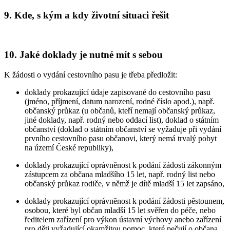
9.
Kde, s kým a kdy životní situaci řešit
10.
Jaké doklady je nutné mít s sebou
K žádosti o vydání cestovního pasu je třeba předložit:
doklady prokazující údaje zapisované do cestovního pasu
(jméno, příjmení, datum narození, rodné číslo apod.), např.
občanský průkaz (u občanů, kteří nemají občanský průkaz,
jiné doklady, např. rodný nebo oddací list), doklad o státním
občanství (doklad o státním občanství se vyžaduje při vydání
prvního cestovního pasu občanovi, který nemá trvalý pobyt
na území České republiky),
doklady prokazující oprávněnost k podání žádosti zákonným
zástupcem za občana mladšího 15 let, např. rodný list nebo
občanský průkaz rodiče, v němž je dítě mladší 15 let zapsáno,
doklady prokazující oprávněnost k podání žádosti pěstounem,
osobou, které byl občan mladší 15 let svěřen do péče, nebo
ředitelem zařízení pro výkon ústavní výchovy anebo zařízení
pro děti vyžadující okamžitou pomoc, které pečují o občana