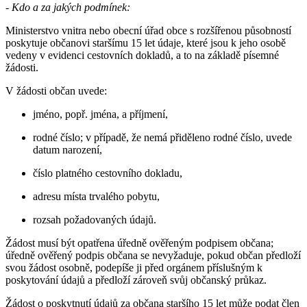
- Kdo a za jakých podmínek:
Ministerstvo vnitra nebo obecní úřad obce s rozšířenou působností
poskytuje občanovi staršímu 15 let údaje, které jsou k jeho osobě
vedeny v evidenci cestovních dokladů, a to na základě písemné
žádosti.
V žádosti občan uvede:
jméno, popř. jména, a příjmení,
rodné číslo; v případě, že nemá přiděleno rodné číslo, uvede
datum narození,
číslo platného cestovního dokladu,
adresu místa trvalého pobytu,
rozsah požadovaných údajů.
Žádost musí být opatřena úředně ověřeným podpisem občana;
úředně ověřený podpis občana se nevyžaduje, pokud občan předloží
svou žádost osobně, podepíše ji před orgánem příslušným k
poskytování údajů a předloží zároveň svůj občanský průkaz.
Žádost o poskytnutí údajů za občana staršího 15 let může podat člen