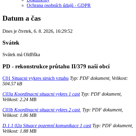
Ochrana osobních údajů - GDPR
Datum a čas
Dnes je
čtvrtek
,
6. 8. 2026
,
16:29:52
Svátek
Svátek má
Oldřiška
PD - rekonstrukce průtahu II/379 naší obcí
C01 Situacni vykres sirsich vztahu
Typ: PDF dokument, Velikost:
504.57 kB
C03a Koordinacni situacni vykres 1 cast
Typ: PDF dokument,
Velikost: 2.24 MB
C03b Koordinacni situacni vykres 2 cast
Typ: PDF dokument,
Velikost: 1.86 MB
D.1.1 02a Situace pozemní komunikace 1 cast
Typ: PDF dokument,
Velikost: 1.88 MB