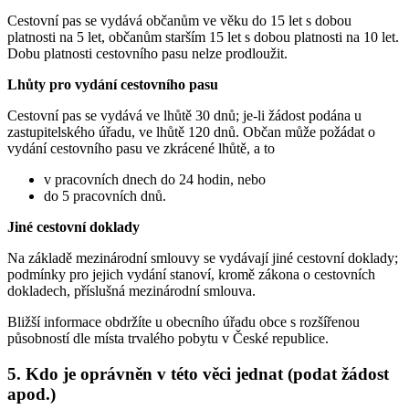
Cestovní pas se vydává občanům ve věku do 15 let s dobou
platnosti na 5 let, občanům starším 15 let s dobou platnosti na 10 let.
Dobu platnosti cestovního pasu nelze prodloužit.
Lhůty pro vydání cestovního pasu
Cestovní pas se vydává ve lhůtě 30 dnů; je-li žádost podána u
zastupitelského úřadu, ve lhůtě 120 dnů. Občan může požádat o
vydání cestovního pasu ve zkrácené lhůtě, a to
v pracovních dnech do 24 hodin, nebo
do 5 pracovních dnů.
Jiné cestovní doklady
Na základě mezinárodní smlouvy se vydávají jiné cestovní doklady;
podmínky pro jejich vydání stanoví, kromě zákona o cestovních
dokladech, příslušná mezinárodní smlouva.
Bližší informace obdržíte u obecního úřadu obce s rozšířenou
působností dle místa trvalého pobytu v České republice.
5.
Kdo je oprávněn v této věci jednat (podat žádost
apod.)