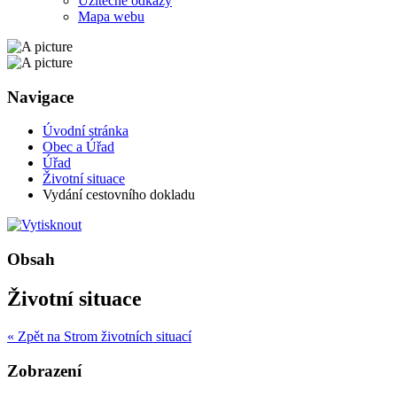
Užitečné odkazy
Mapa webu
Navigace
Úvodní stránka
Obec a Úřad
Úřad
Životní situace
Vydání cestovního dokladu
Obsah
Životní situace
« Zpět na Strom životních situací
Zobrazení