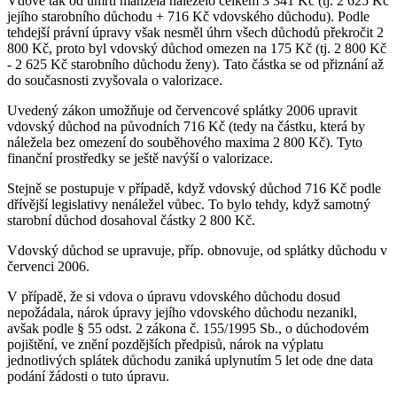
Vdově tak od úmrtí manžela náleželo celkem 3 341 Kč (tj. 2 625 Kč
jejího starobního důchodu + 716 Kč vdovského důchodu). Podle
tehdejší právní úpravy však nesměl úhrn všech důchodů překročit 2
800 Kč, proto byl vdovský důchod omezen na 175 Kč (tj. 2 800 Kč
- 2 625 Kč starobního důchodu ženy). Tato částka se od přiznání až
do současnosti zvyšovala o valorizace.
Uvedený zákon umožňuje od červencové splátky 2006 upravit
vdovský důchod na původních 716 Kč (tedy na částku, která by
náležela bez omezení do souběhového maxima 2 800 Kč). Tyto
finanční prostředky se ještě navýší o valorizace.
Stejně se postupuje v případě, když vdovský důchod 716 Kč podle
dřívější legislativy nenáležel vůbec. To bylo tehdy, když samotný
starobní důchod dosahoval částky 2 800 Kč.
Vdovský důchod se upravuje, příp. obnovuje, od splátky důchodu v
červenci 2006.
V případě, že si vdova o úpravu vdovského důchodu dosud
nepožádala, nárok úpravy jejího vdovského důchodu nezanikl,
avšak podle § 55 odst. 2 zákona č. 155/1995 Sb., o důchodovém
pojištění, ve znění pozdějších předpisů, nárok na výplatu
jednotlivých splátek důchodu zaniká uplynutím 5 let ode dne data
podání žádosti o tuto úpravu.