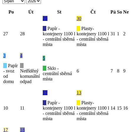
Po
Út
St
Čt
Pá
So
Ne
29
30
Papír -
Plasty-
27
28
kontejnery 1100 l
kontejnery 1100 l
31
1
2
- centrální sběrná
- centrální sběrná
místa
místa
3
4
5
Papír
Sklo -
- svoz
Netříděný
6
7
8
9
centrální sběrná
od
komunální
místa
domu
odpad
12
13
Papír -
Plasty-
10
11
kontejnery 1100 l
kontejnery 1100 l
14
15
16
- centrální sběrná
- centrální sběrná
místa
místa
17
18