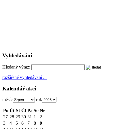
Vyhledávání
Hledaný výraz:
rozšířené vyhledávání ...
Kalendář akcí
měsíc
rok
Po
Út
St
Čt
Pá
So
Ne
27
28
29
30
31
1
2
3
4
5
6
7
8
9