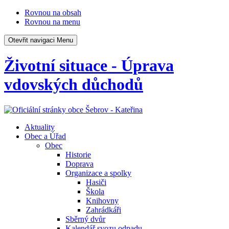
Rovnou na obsah
Rovnou na menu
Otevřit navigaci
Menu
Životní situace - Úprava
vdovských důchodů
Aktuality
Obec a Úřad
Obec
Historie
Doprava
Organizace a spolky
Hasiči
Škola
Knihovny
Zahrádkáři
Sběrný dvůr
Kalendář svozu odpadu