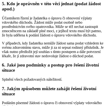
5.
Kdo je oprávněn v této věci jednat (podat žádost
apod.)
Účastníkem řízení je žadatelka o úpravu či obnovení výplaty
vdovského důchodu. Žádost může podat osobně nebo
prostřednictvím svého opatrovníka. Může se též nechat zastoupit
zmocněncem na základě plné moci, z jejíhož textu musí být patrno,
že byla udělena k podání žádosti o úpravu vdovského důchodu.
V případech, kdy žadatelka nemůže žádost sama podat vzhledem ke
svému zdravotnímu stavu, může ji za ni sepsat rodinný příslušník. Je
však nutno předložit její souhlas s tímto postupem a dále potvrzení
lékaře, že jí zdravotní stav nedovoluje žádost o důchod podat.
6.
Jaké jsou podmínky a postup pro řešení životní
situace
Splnění všech požadovaných náležitostí.
7.
Jakým způsobem můžete zahájit řešení životní
situace
Podáním písemné žádosti o úpravu či obnovení výplaty vdovského