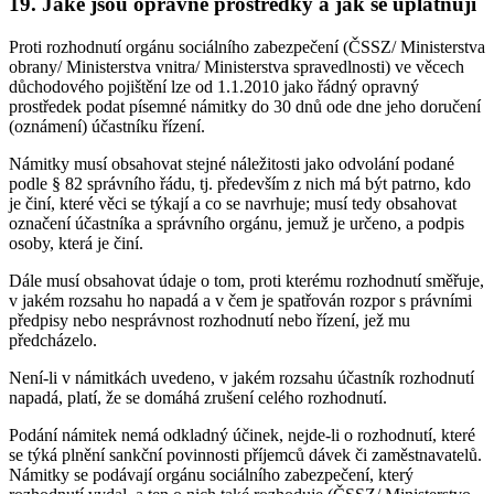
19.
Jaké jsou opravné prostředky a jak se uplatňují
Proti rozhodnutí orgánu sociálního zabezpečení (ČSSZ/ Ministerstva
obrany/ Ministerstva vnitra/ Ministerstva spravedlnosti) ve věcech
důchodového pojištění lze od 1.1.2010 jako řádný opravný
prostředek podat písemné námitky do 30 dnů ode dne jeho doručení
(oznámení) účastníku řízení.
Námitky musí obsahovat stejné náležitosti jako odvolání podané
podle § 82 správního řádu, tj. především z nich má být patrno, kdo
je činí, které věci se týkají a co se navrhuje; musí tedy obsahovat
označení účastníka a správního orgánu, jemuž je určeno, a podpis
osoby, která je činí.
Dále musí obsahovat údaje o tom, proti kterému rozhodnutí směřuje,
v jakém rozsahu ho napadá a v čem je spatřován rozpor s právními
předpisy nebo nesprávnost rozhodnutí nebo řízení, jež mu
předcházelo.
Není-li v námitkách uvedeno, v jakém rozsahu účastník rozhodnutí
napadá, platí, že se domáhá zrušení celého rozhodnutí.
Podání námitek nemá odkladný účinek, nejde-li o rozhodnutí, které
se týká plnění sankční povinnosti příjemců dávek či zaměstnavatelů.
Námitky se podávají orgánu sociálního zabezpečení, který