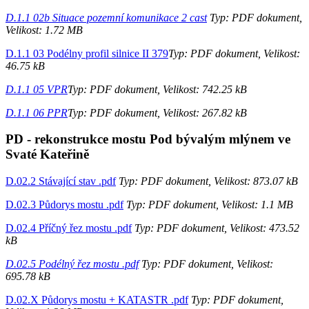
D.1.1 02b Situace pozemní komunikace 2 cast
Typ: PDF dokument,
Velikost: 1.72 MB
D.1.1 03 Podélny profil silnice II 379
Typ: PDF dokument, Velikost:
46.75 kB
D.1.1 05 VPR
Typ: PDF dokument, Velikost: 742.25 kB
D.1.1 06 PPR
Typ: PDF dokument, Velikost: 267.82 kB
PD - rekonstrukce mostu Pod bývalým mlýnem ve
Svaté Kateřině
D.02.2 Stávající stav .pdf
Typ: PDF dokument, Velikost: 873.07 kB
D.02.3 Půdorys mostu .pdf
Typ: PDF dokument, Velikost: 1.1 MB
D.02.4 Příčný řez mostu .pdf
Typ: PDF dokument, Velikost: 473.52
kB
D.02.5 Podélný řez mostu .pdf
Typ: PDF dokument, Velikost:
695.78 kB
D.02.X Půdorys mostu + KATASTR .pdf
Typ: PDF dokument,