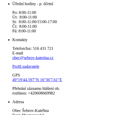
Úřední hodiny - p. účetní
Po: 8:00-11:00
Út: 8:00-11:00
St: 8:00-11:00/15:00-17:00
Čt: 8:00-11:00
Pá: 8:00-11:00
Kontakty
Telefon/fax: 516 431 721
E-mail
obec@sebrov-katerina.cz
Profil zadavatele
GPS
49°19'44.597"N 16°36'7.61"E
Přehrání záznamu hlášení ob.
rozhlasu: +420608669982
Adresa
Obec Šebrov-Kateřina