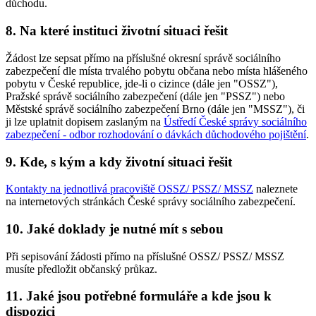
důchodu.
8.
Na které instituci životní situaci řešit
Žádost lze sepsat přímo na příslušné okresní správě sociálního
zabezpečení dle místa trvalého pobytu občana nebo místa hlášeného
pobytu v České republice, jde-li o cizince (dále jen "OSSZ"),
Pražské správě sociálního zabezpečení (dále jen "PSSZ") nebo
Městské správě sociálního zabezpečení Brno (dále jen "MSSZ"), či
ji lze uplatnit dopisem zaslaným na
Ústředí České správy sociálního
zabezpečení - odbor rozhodování o dávkách důchodového pojištění
.
9.
Kde, s kým a kdy životní situaci řešit
Kontakty na jednotlivá pracoviště OSSZ/ PSSZ/ MSSZ
naleznete
na internetových stránkách České správy sociálního zabezpečení.
10.
Jaké doklady je nutné mít s sebou
Při sepisování žádosti přímo na příslušné OSSZ/ PSSZ/ MSSZ
musíte předložit občanský průkaz.
11.
Jaké jsou potřebné formuláře a kde jsou k
dispozici