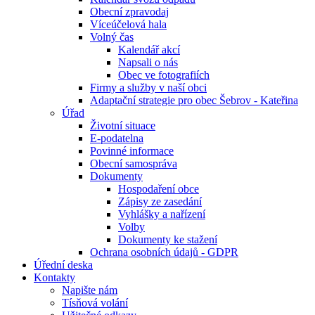
Obecní zpravodaj
Víceúčelová hala
Volný čas
Kalendář akcí
Napsali o nás
Obec ve fotografiích
Firmy a služby v naší obci
Adaptační strategie pro obec Šebrov - Kateřina
Úřad
Životní situace
E-podatelna
Povinné informace
Obecní samospráva
Dokumenty
Hospodaření obce
Zápisy ze zasedání
Vyhlášky a nařízení
Volby
Dokumenty ke stažení
Ochrana osobních údajů - GDPR
Úřední deska
Kontakty
Napište nám
Tísňová volání