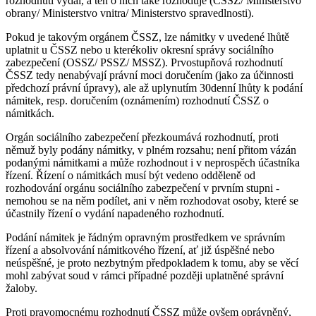
rozhodnutí vydal, a ten o nich také rozhoduje (ČSSZ/ Ministerstvo
obrany/ Ministerstvo vnitra/ Ministerstvo spravedlnosti).
Pokud je takovým orgánem ČSSZ, lze námitky v uvedené lhůtě
uplatnit u ČSSZ nebo u kterékoliv okresní správy sociálního
zabezpečení (OSSZ/ PSSZ/ MSSZ). Prvostupňová rozhodnutí
ČSSZ tedy nenabývají právní moci doručením (jako za účinnosti
předchozí právní úpravy), ale až uplynutím 30denní lhůty k podání
námitek, resp. doručením (oznámením) rozhodnutí ČSSZ o
námitkách.
Orgán sociálního zabezpečení přezkoumává rozhodnutí, proti
němuž byly podány námitky, v plném rozsahu; není přitom vázán
podanými námitkami a může rozhodnout i v neprospěch účastníka
řízení. Řízení o námitkách musí být vedeno odděleně od
rozhodování orgánu sociálního zabezpečení v prvním stupni -
nemohou se na něm podílet, ani v něm rozhodovat osoby, které se
účastnily řízení o vydání napadeného rozhodnutí.
Podání námitek je řádným opravným prostředkem ve správním
řízení a absolvování námitkového řízení, ať již úspěšné nebo
neúspěšné, je proto nezbytným předpokladem k tomu, aby se věcí
mohl zabývat soud v rámci případné později uplatněné správní
žaloby.
Proti pravomocnému rozhodnutí ČSSZ může ovšem oprávněný,