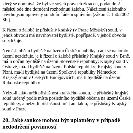
který se domnívá, že byl ve svých právech zkrácen, podat do 2
měsíců ode dne doručení rozhodnutí žalobu. Náležitosti žalobního
návrhu jsou upraveny soudním řádem správním (zákon č. 150/2002
Sb.).
K řízení o žalobě je příslušný krajský (v Praze Městský) soud, v
jehož obvodu má navrhovatel bydliště, popřípadě, v jehož obvodu
se zdržuje.
Nemá-li občan bydliště na území České republiky a ani se na tomto
území nezdržuje, je k řízení o žalobě příslušný Krajský soud v Brně,
má-li občan bydliště na území Slovenské republiky; Krajský soud v
Ostravě, má-li bydliště na území Polské republiky; Krajský soud v
Plzni, má-li bydliště na území Spolkové republiky Německo;
Krajský soud v Českých Budějovicích, má-li bydliště na území
Rakouské republiky.
Nelze-li takto určit příslušnost krajského soudu, je příslušný krajský
soud určený podle místa posledního bydliště občana na území České
republiky, a nelze-li příslušnost určit ani takto, je příslušný Krajský
soud v Praze.
20.
Jaké sankce mohou být uplatněny v případě
nedodržení povinností