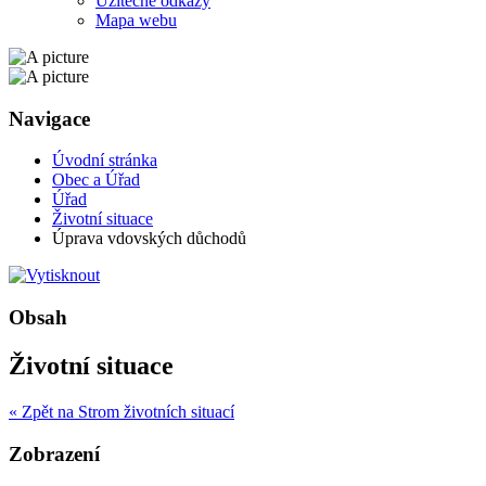
Užitečné odkazy
Mapa webu
Navigace
Úvodní stránka
Obec a Úřad
Úřad
Životní situace
Úprava vdovských důchodů
Obsah
Životní situace
« Zpět na Strom životních situací
Zobrazení