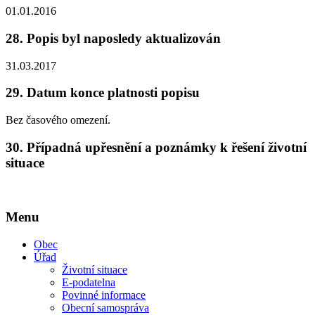
01.01.2016
28.
Popis byl naposledy aktualizován
31.03.2017
29.
Datum konce platnosti popisu
Bez časového omezení.
30.
Případná upřesnění a poznámky k řešení životní
situace
Menu
Obec
Úřad
Životní situace
E-podatelna
Povinné informace
Obecní samospráva