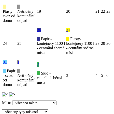
Plasty -
Netříděný
19
20
21
22
23
svoz od
komunální
domu
odpad
26
27
Papír -
Plasty-
24
25
kontejnery 1100 l
kontejnery 1100 l
28
29
30
- centrální sběrná
- centrální sběrná
místa
místa
31
1
2
Papír
Sklo -
- svoz
Netříděný
3
4
5
6
centrální sběrná
od
komunální
místa
domu
odpad
Místo