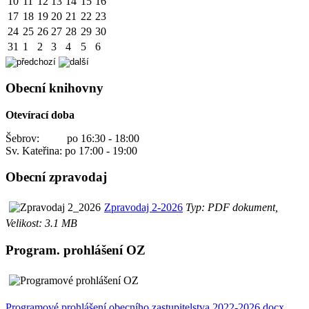
10
11
12
13
14
15
16
17
18
19
20
21
22
23
24
25
26
27
28
29
30
31
1
2
3
4
5
6
Obecní knihovny
Otevírací doba
Šebrov: po 16:30 - 18:00
Sv. Kateřina: po 17:00 - 19:00
Obecní zpravodaj
Zpravodaj 2-2026
Typ: PDF dokument,
Velikost: 3.1 MB
Program. prohlášení OZ
Programové prohlášení obecního zastupitelstva 2022-2026.docx