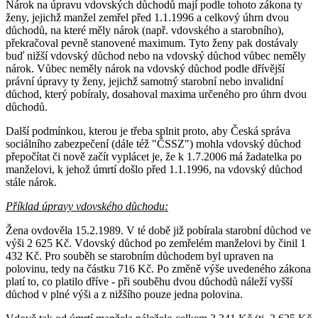
Nárok na úpravu vdovských důchodů mají podle tohoto zákona ty
ženy, jejichž manžel zemřel před 1.1.1996 a celkový úhrn dvou
důchodů, na které měly nárok (např. vdovského a starobního),
překračoval pevně stanovené maximum. Tyto ženy pak dostávaly
buď nižší vdovský důchod nebo na vdovský důchod vůbec neměly
nárok. Vůbec neměly nárok na vdovský důchod podle dřívější
právní úpravy ty ženy, jejichž samotný starobní nebo invalidní
důchod, který pobíraly, dosahoval maxima určeného pro úhrn dvou
důchodů.
Další podmínkou, kterou je třeba splnit proto, aby Česká správa
sociálního zabezpečení (dále též "ČSSZ") mohla vdovský důchod
přepočítat či nově začít vyplácet je, že k 1.7.2006 má žadatelka po
manželovi, k jehož úmrtí došlo před 1.1.1996, na vdovský důchod
stále nárok.
Příklad úpravy vdovského důchodu:
Žena ovdověla 15.2.1989. V té době již pobírala starobní důchod ve
výši 2 625 Kč. Vdovský důchod po zemřelém manželovi by činil 1
432 Kč. Pro souběh se starobním důchodem byl upraven na
polovinu, tedy na částku 716 Kč. Po změně výše uvedeného zákona
platí to, co platilo dříve - při souběhu dvou důchodů náleží vyšší
důchod v plné výši a z nižšího pouze jedna polovina.