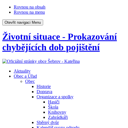
Rovnou na obsah
Rovnou na menu
Otevřit navigaci
Menu
Životní situace - Prokazování
chybějících dob pojištění
Aktuality
Obec a Úřad
Obec
Historie
Doprava
Organizace a spolky
Hasiči
Škola
Knihovny
Zahrádkáři
Sběrný dvůr
Kalendář svozu odpadu