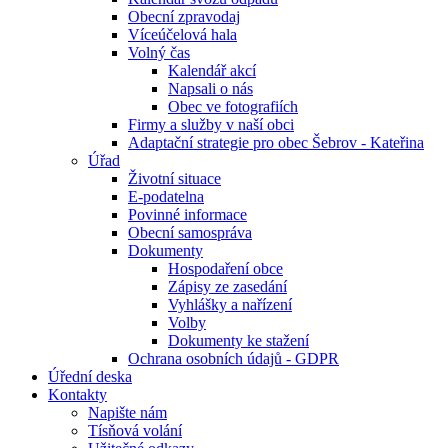
Obecní zpravodaj
Víceúčelová hala
Volný čas
Kalendář akcí
Napsali o nás
Obec ve fotografiích
Firmy a služby v naší obci
Adaptační strategie pro obec Šebrov - Kateřina
Úřad
Životní situace
E-podatelna
Povinné informace
Obecní samospráva
Dokumenty
Hospodaření obce
Zápisy ze zasedání
Vyhlášky a nařízení
Volby
Dokumenty ke stažení
Ochrana osobních údajů - GDPR
Úřední deska
Kontakty
Napište nám
Tísňová volání