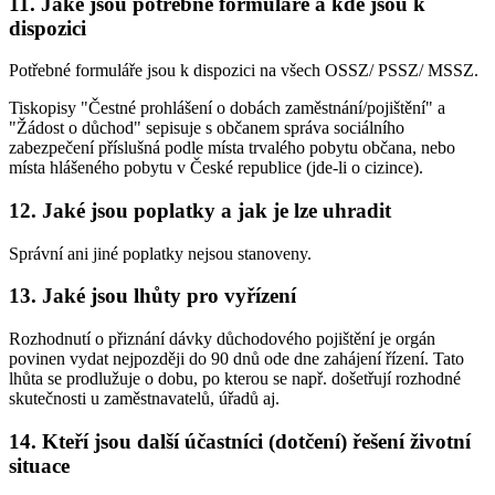
11.
Jaké jsou potřebné formuláře a kde jsou k
dispozici
Potřebné formuláře jsou k dispozici na všech OSSZ/ PSSZ/ MSSZ.
Tiskopisy "Čestné prohlášení o dobách zaměstnání/pojištění" a
"Žádost o důchod" sepisuje s občanem správa sociálního
zabezpečení příslušná podle místa trvalého pobytu občana, nebo
místa hlášeného pobytu v České republice (jde-li o cizince).
12.
Jaké jsou poplatky a jak je lze uhradit
Správní ani jiné poplatky nejsou stanoveny.
13.
Jaké jsou lhůty pro vyřízení
Rozhodnutí o přiznání dávky důchodového pojištění je orgán
povinen vydat nejpozději do 90 dnů ode dne zahájení řízení. Tato
lhůta se prodlužuje o dobu, po kterou se např. došetřují rozhodné
skutečnosti u zaměstnavatelů, úřadů aj.
14.
Kteří jsou další účastníci (dotčení) řešení životní
situace