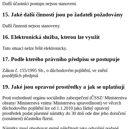
Další účastníci postupu nejsou stanoveni.
15.
Jaké další činnosti jsou po žadateli požadovány
Další činnosti nejsou stanoveny.
16.
Elektronická služba, kterou lze využít
Tuto situaci nelze řešit elektronicky.
17.
Podle kterého právního předpisu se postupuje
Zákon č. 155/1995 Sb., o důchodovém pojištění, ve znění
pozdějších předpisů
19.
Jaké jsou opravné prostředky a jak se uplatňují
Proti rozhodnutí orgánu sociálního zabezpečení (ČSSZ/ Ministerstva
obrany/ Ministerstva vnitra/ Ministerstva spravedlnosti) ve věcech
důchodového pojištění lze od 1.1.2010 jako řádný opravný
prostředek podat písemné námitky do 30 dnů ode dne jeho doručení
(oznámení) účastníku řízení.
Námitky musí obsahovat stejné náležitosti jako odvolání podané