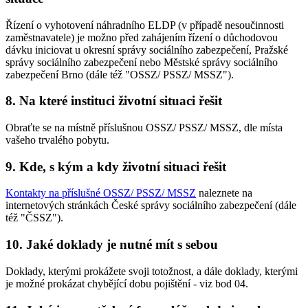
Řízení o vyhotovení náhradního ELDP (v případě nesoučinnosti
zaměstnavatele) je možno před zahájením řízení o důchodovou
dávku iniciovat u okresní správy sociálního zabezpečení, Pražské
správy sociálního zabezpečení nebo Městské správy sociálního
zabezpečení Brno (dále též "OSSZ/ PSSZ/ MSSZ").
8.
Na které instituci životní situaci řešit
Obraťte se na místně příslušnou OSSZ/ PSSZ/ MSSZ, dle místa
vašeho trvalého pobytu.
9.
Kde, s kým a kdy životní situaci řešit
Kontakty na příslušné OSSZ/ PSSZ/ MSSZ
naleznete na
internetových stránkách České správy sociálního zabezpečení (dále
též "ČSSZ").
10.
Jaké doklady je nutné mít s sebou
Doklady, kterými prokážete svoji totožnost, a dále doklady, kterými
je možné prokázat chybějící dobu pojištění - viz bod 04.