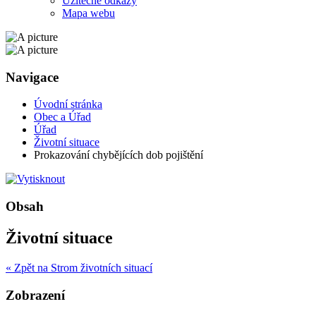
Užitečné odkazy
Mapa webu
Navigace
Úvodní stránka
Obec a Úřad
Úřad
Životní situace
Prokazování chybějících dob pojištění
Obsah
Životní situace
« Zpět na Strom životních situací
Zobrazení