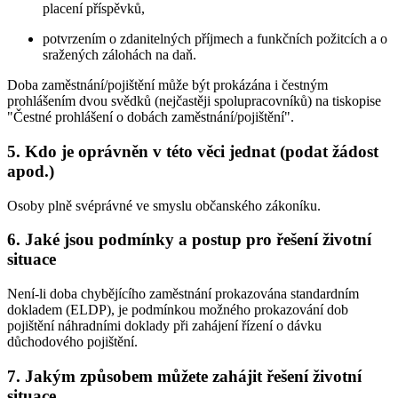
placení příspěvků,
potvrzením o zdanitelných příjmech a funkčních požitcích a o
sražených zálohách na daň.
Doba zaměstnání/pojištění může být prokázána i čestným
prohlášením dvou svědků (nejčastěji spolupracovníků) na tiskopise
"Čestné prohlášení o dobách zaměstnání/pojištění".
5.
Kdo je oprávněn v této věci jednat (podat žádost
apod.)
Osoby plně svéprávné ve smyslu občanského zákoníku.
6.
Jaké jsou podmínky a postup pro řešení životní
situace
Není-li doba chybějícího zaměstnání prokazována standardním
dokladem (ELDP), je podmínkou možného prokazování dob
pojištění náhradními doklady při zahájení řízení o dávku
důchodového pojištění.
7.
Jakým způsobem můžete zahájit řešení životní
situace