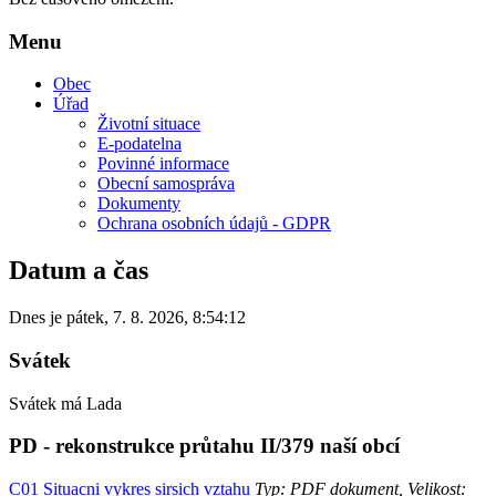
Menu
Obec
Úřad
Životní situace
E-podatelna
Povinné informace
Obecní samospráva
Dokumenty
Ochrana osobních údajů - GDPR
Datum a čas
Dnes je
pátek
,
7. 8. 2026
,
8:54:12
Svátek
Svátek má
Lada
PD - rekonstrukce průtahu II/379 naší obcí
C01 Situacni vykres sirsich vztahu
Typ: PDF dokument, Velikost: