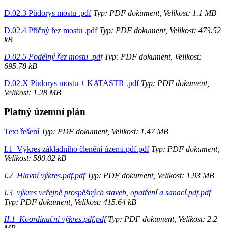
D.02.3 Půdorys mostu .pdf
Typ: PDF dokument, Velikost: 1.1 MB
D.02.4 Příčný řez mostu .pdf
Typ: PDF dokument, Velikost: 473.52
kB
D.02.5 Podélný řez mostu .pdf
Typ: PDF dokument, Velikost:
695.78 kB
D.02.X Půdorys mostu + KATASTR .pdf
Typ: PDF dokument,
Velikost: 1.28 MB
Platný územní plán
Text řešení
Typ: PDF dokument, Velikost: 1.47 MB
I.1_Výkres základního členění území.pdf.pdf
Typ: PDF dokument,
Velikost: 580.02 kB
I.2_Hlavní výkres.pdf.pdf
Typ: PDF dokument, Velikost: 1.93 MB
I.3_výkres veřejně prospěšných staveb, opatření a sanací.pdf.pdf
Typ: PDF dokument, Velikost: 415.64 kB
II.1_Koordinační výkres.pdf.pdf
Typ: PDF dokument, Velikost: 2.2