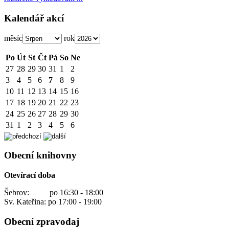
Kalendář akcí
měsíc
rok
Po
Út
St
Čt
Pá
So
Ne
27
28
29
30
31
1
2
3
4
5
6
7
8
9
10
11
12
13
14
15
16
17
18
19
20
21
22
23
24
25
26
27
28
29
30
31
1
2
3
4
5
6
Obecní knihovny
Otevírací doba
Šebrov: po 16:30 - 18:00
Sv. Kateřina: po 17:00 - 19:00
Obecní zpravodaj