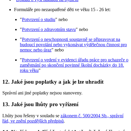
Formuláře pro nezaopatřené děti ve věku 15 - 26 let:
"
Potvrzení o studiu
" nebo
"
Potvrzení o zdravotním stavu
" nebo
"
Potvrzení o neschopnosti soustavně se připravovat na
budoucí povolání nebo vykonávat výdělečnou činnost pro
nemoc nebo úraz
" nebo
"
Potvrzení o vedení v evidenci úřadu práce pro uchazeče o
zaměstnání po skončení povinné školní docházky do 18.
roku věku
"
12.
Jaké jsou poplatky a jak je lze uhradit
Správní ani jiné poplatky nejsou stanoveny.
13.
Jaké jsou lhůty pro vyřízení
Lhůty jsou řešeny v souladu se
zákonem č. 500/2004 Sb., správní
řád, ve znění pozdějších předpisů
.