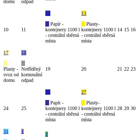
domu
odpad
12
13
Papír -
Plasty-
10
11
kontejnery 1100 l
kontejnery 1100 l
14
15
16
- centrální sběrná
- centrální sběrná
místa
místa
17
18
Plasty -
Netříděný
19
20
21
22
23
svoz od
komunální
domu
odpad
26
27
Papír -
Plasty-
24
25
kontejnery 1100 l
kontejnery 1100 l
28
29
30
- centrální sběrná
- centrální sběrná
místa
místa
31
1
2