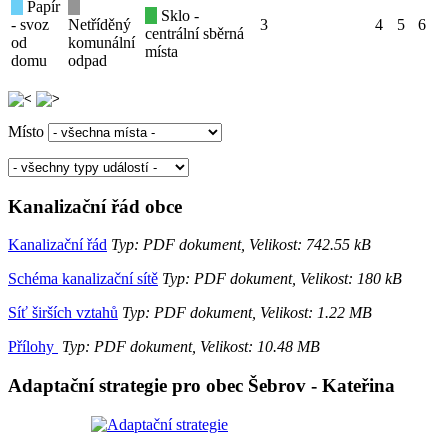
Papír
Sklo -
- svoz
Netříděný
3
4
5
6
centrální sběrná
od
komunální
místa
domu
odpad
Místo
Kanalizační řád obce
Kanalizační řád
Typ: PDF dokument, Velikost: 742.55 kB
Schéma kanalizační sítě
Typ: PDF dokument, Velikost: 180 kB
Síť širších vztahů
Typ: PDF dokument, Velikost: 1.22 MB
Přílohy
Typ: PDF dokument, Velikost: 10.48 MB
Adaptační strategie pro obec Šebrov - Kateřina