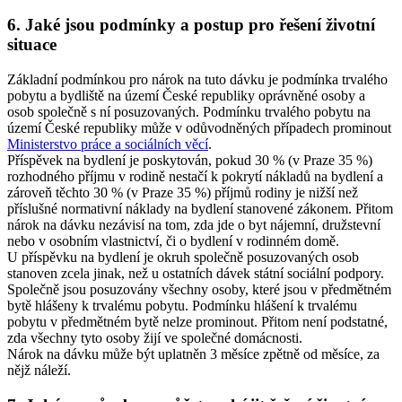
6.
Jaké jsou podmínky a postup pro řešení životní
situace
Základní podmínkou pro nárok na tuto dávku je podmínka trvalého
pobytu a bydliště na území České republiky oprávněné osoby a
osob společně s ní posuzovaných. Podmínku trvalého pobytu na
území České republiky může v odůvodněných případech prominout
Ministerstvo práce a sociálních věcí
.
Příspěvek na bydlení je poskytován, pokud 30 % (v Praze 35 %)
rozhodného příjmu v rodině nestačí k pokrytí nákladů na bydlení a
zároveň těchto 30 % (v Praze 35 %) příjmů rodiny je nižší než
příslušné normativní náklady na bydlení stanovené zákonem. Přitom
nárok na dávku nezávisí na tom, zda jde o byt nájemní, družstevní
nebo v osobním vlastnictví, či o bydlení v rodinném domě.
U příspěvku na bydlení je okruh společně posuzovaných osob
stanoven zcela jinak, než u ostatních dávek státní sociální podpory.
Společně jsou posuzovány všechny osoby, které jsou v předmětném
bytě hlášeny k trvalému pobytu. Podmínku hlášení k trvalému
pobytu v předmětném bytě nelze prominout. Přitom není podstatné,
zda všechny tyto osoby žijí ve společné domácnosti.
Nárok na dávku může být uplatněn 3 měsíce zpětně od měsíce, za
nějž náleží.