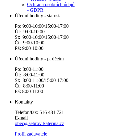
Ochrana osobních údajů
- GDPR
Úřední hodiny - starosta
Po: 9:00-10:00/15:00-17:00
Út: 9:00-10:00
St: 9:00-10:00/15:00-17:00
Čt: 9:00-10:00
Pá: 9:00-10:00
Úřední hodiny - p. účetní
Po: 8:00-11:00
Út: 8:00-11:00
St: 8:00-11:00/15:00-17:00
Čt: 8:00-11:00
Pá: 8:00-11:00
Kontakty
Telefon/fax: 516 431 721
E-mail
obec@sebrov-katerina.cz
Profil zadavatele