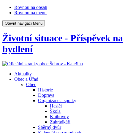
Rovnou na obsah
Rovnou na menu
Otevřit navigaci
Menu
Životní situace - Příspěvek na
bydlení
Aktuality
Obec a Úřad
Obec
Historie
Doprava
Organizace a spolky
Hasiči
Škola
Knihovny
Zahrádkáři
Sběrný dvůr
Kalendář svozu odpadu