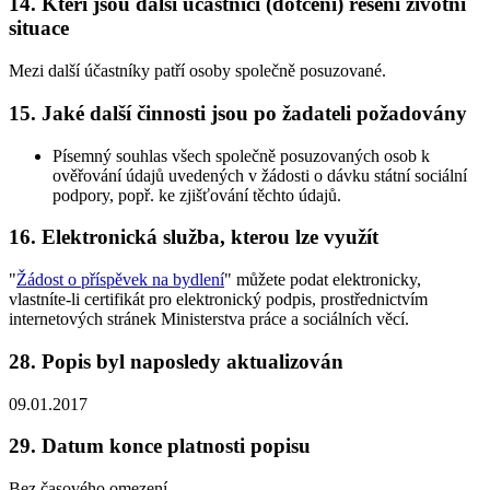
14.
Kteří jsou další účastníci (dotčení) řešení životní
situace
Mezi další účastníky patří osoby společně posuzované.
15.
Jaké další činnosti jsou po žadateli požadovány
Písemný souhlas všech společně posuzovaných osob k
ověřování údajů uvedených v žádosti o dávku státní sociální
podpory, popř. ke zjišťování těchto údajů.
16.
Elektronická služba, kterou lze využít
"
Žádost o příspěvek na bydlení
" můžete podat elektronicky,
vlastníte-li certifikát pro elektronický podpis, prostřednictvím
internetových stránek Ministerstva práce a sociálních věcí.
28.
Popis byl naposledy aktualizován
09.01.2017
29.
Datum konce platnosti popisu
Bez časového omezení.