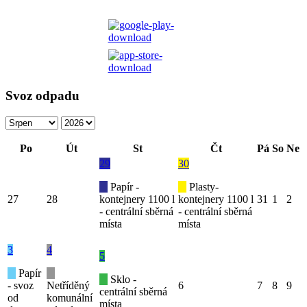
Svoz odpadu
Po
Út
St
Čt
Pá
So
Ne
29
30
Papír -
Plasty-
27
28
kontejnery 1100 l
kontejnery 1100 l
31
1
2
- centrální sběrná
- centrální sběrná
místa
místa
3
4
5
Papír
Sklo -
- svoz
Netříděný
6
7
8
9
centrální sběrná
od
komunální
místa