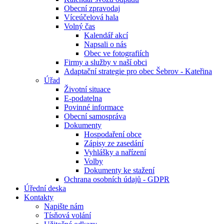
Obecní zpravodaj
Víceúčelová hala
Volný čas
Kalendář akcí
Napsali o nás
Obec ve fotografiích
Firmy a služby v naší obci
Adaptační strategie pro obec Šebrov - Kateřina
Úřad
Životní situace
E-podatelna
Povinné informace
Obecní samospráva
Dokumenty
Hospodaření obce
Zápisy ze zasedání
Vyhlášky a nařízení
Volby
Dokumenty ke stažení
Ochrana osobních údajů - GDPR
Úřední deska
Kontakty
Napište nám
Tísňová volání