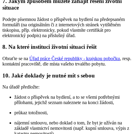
7.
Jakým způsobem můžete zahájit řešení životní
situace
Podejte písemnou žádost o příspěvek na bydlení na předepsaném
formuláři (na originálním či z internetových stránek vytištěném
tiskopisu, příp. elektronicky, pokud vlastníte certifikát pro
elektronický podpis) na příslušný úřad.
8.
Na které instituci životní situaci řešit
Obraťte se na
Úřad práce České republiky - krajskou pobočku
, resp.
kontaktní pracoviště, dle místa vašeho trvalého pobytu.
10.
Jaké doklady je nutné mít s sebou
Na úřadě předložte:
žádost o příspěvek na bydlení, a to se všemi potřebnými
přílohami, jejichž seznam naleznete na konci žádosti,
průkaz totožnosti,
nájemní smlouvu, nebo doklad o tom, že byt je užíván na
základě vlastnictví nemovitosti (např. kupní smlouva, výpis z
katastru nemovitostí),