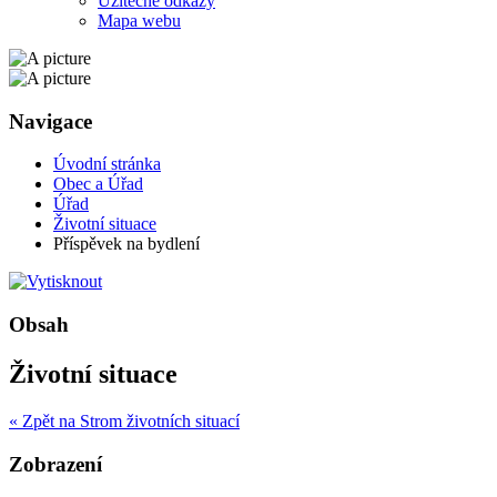
Užitečné odkazy
Mapa webu
Navigace
Úvodní stránka
Obec a Úřad
Úřad
Životní situace
Příspěvek na bydlení
Obsah
Životní situace
« Zpět na Strom životních situací
Zobrazení