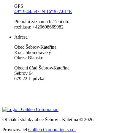
GPS
49°19'44.597"N 16°36'7.61"E
Přehrání záznamu hlášení ob.
rozhlasu: +420608669982
Adresa
Obec Šebrov-Kateřina
Kraj: Jihomoravský
Okres: Blansko
Obecní úřad Šebrov-Kateřina
Šebrov 64
679 22 Lipůvka
Oficiální stránky obce Šebrov - Kateřina © 2026
Provozovatel
Galileo Corporation s.r.o.