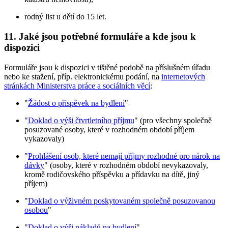
rodný list u dětí do 15 let.
11.
Jaké jsou potřebné formuláře a kde jsou k
dispozici
Formuláře jsou k dispozici v tištěné podobě na příslušném úřadu
nebo ke stažení, příp. elektronickému podání, na
internetových
stránkách Ministerstva práce a sociálních věcí
:
"
Žádost o příspěvek na bydlení
"
"
Doklad o výši čtvrtletního příjmu
" (pro všechny společně
posuzované osoby, které v rozhodném období příjem
vykazovaly)
"
Prohlášení osob, které nemají příjmy rozhodné pro nárok na
dávky
" (osoby, které v rozhodném období nevykazovaly,
kromě rodičovského příspěvku a přídavku na dítě, jiný
příjem)
"
Doklad o výživném poskytovaném společně posuzovanou
osobou
"
"
Doklad o výši nákladů na bydlení
"