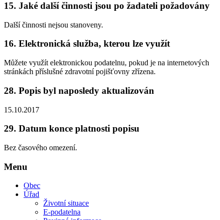
15.
Jaké další činnosti jsou po žadateli požadovány
Další činnosti nejsou stanoveny.
16.
Elektronická služba, kterou lze využít
Můžete využít elektronickou podatelnu, pokud je na internetových
stránkách příslušné zdravotní pojišťovny zřízena.
28.
Popis byl naposledy aktualizován
15.10.2017
29.
Datum konce platnosti popisu
Bez časového omezení.
Menu
Obec
Úřad
Životní situace
E-podatelna