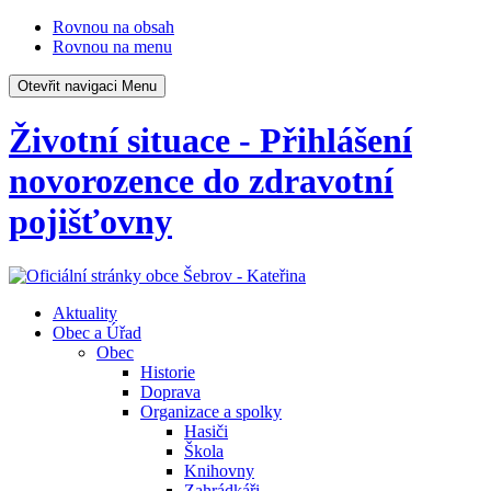
Rovnou na obsah
Rovnou na menu
Otevřit navigaci
Menu
Životní situace - Přihlášení
novorozence do zdravotní
pojišťovny
Aktuality
Obec a Úřad
Obec
Historie
Doprava
Organizace a spolky
Hasiči
Škola
Knihovny
Zahrádkáři