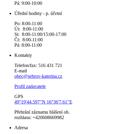
Pá: 9:00-10:00
Úřední hodiny - p. účetní
Po: 8:00-11:00
Út: 8:00-11:00
St: 8:00-11:00/15:00-17:00
Čt: 8:00-11:00
Pá: 8:00-11:00
Kontakty
Telefon/fax: 516 431 721
E-mail
obec@sebrov-katerina.cz
Profil zadavatele
GPS
49°19'44.597"N 16°36'7.61"E
Přehrání záznamu hlášení ob.
rozhlasu: +420608669982
Adresa