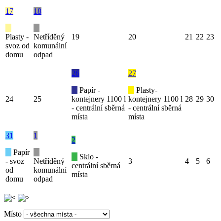
17
18
Plasty -
Netříděný
19
20
21
22
23
svoz od
komunální
domu
odpad
26
27
Papír -
Plasty-
24
25
kontejnery 1100 l
kontejnery 1100 l
28
29
30
- centrální sběrná
- centrální sběrná
místa
místa
31
1
2
Papír
Sklo -
- svoz
Netříděný
3
4
5
6
centrální sběrná
od
komunální
místa
domu
odpad
Místo