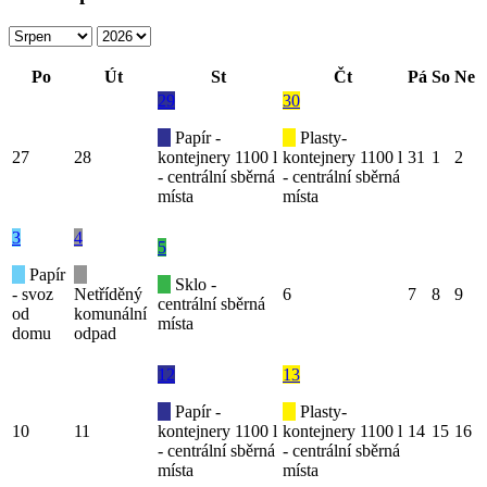
Po
Út
St
Čt
Pá
So
Ne
29
30
Papír -
Plasty-
27
28
kontejnery 1100 l
kontejnery 1100 l
31
1
2
- centrální sběrná
- centrální sběrná
místa
místa
3
4
5
Papír
Sklo -
- svoz
Netříděný
6
7
8
9
centrální sběrná
od
komunální
místa
domu
odpad
12
13
Papír -
Plasty-
10
11
kontejnery 1100 l
kontejnery 1100 l
14
15
16
- centrální sběrná
- centrální sběrná
místa
místa