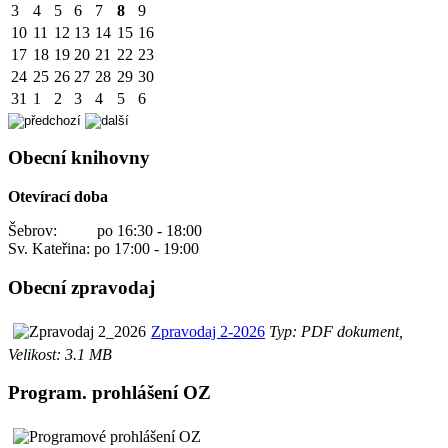
3
4
5
6
7
8
9
10
11
12
13
14
15
16
17
18
19
20
21
22
23
24
25
26
27
28
29
30
31
1
2
3
4
5
6
Obecní knihovny
Otevírací doba
Šebrov: po 16:30 - 18:00
Sv. Kateřina: po 17:00 - 19:00
Obecní zpravodaj
Zpravodaj 2-2026
Typ: PDF dokument,
Velikost: 3.1 MB
Program. prohlášení OZ