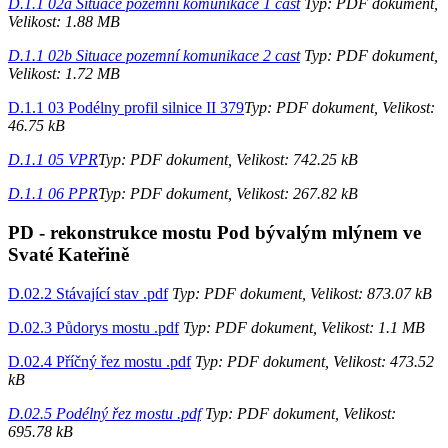
D.1.1 02a Situace pozemní komunikace 1 cast
Typ: PDF dokument,
Velikost: 1.88 MB
D.1.1 02b Situace pozemní komunikace 2 cast
Typ: PDF dokument,
Velikost: 1.72 MB
D.1.1 03 Podélny profil silnice II 379
Typ: PDF dokument, Velikost:
46.75 kB
D.1.1 05 VPR
Typ: PDF dokument, Velikost: 742.25 kB
D.1.1 06 PPR
Typ: PDF dokument, Velikost: 267.82 kB
PD - rekonstrukce mostu Pod bývalým mlýnem ve
Svaté Kateřině
D.02.2 Stávající stav .pdf
Typ: PDF dokument, Velikost: 873.07 kB
D.02.3 Půdorys mostu .pdf
Typ: PDF dokument, Velikost: 1.1 MB
D.02.4 Příčný řez mostu .pdf
Typ: PDF dokument, Velikost: 473.52
kB
D.02.5 Podélný řez mostu .pdf
Typ: PDF dokument, Velikost:
695.78 kB