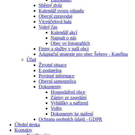
Sběrný dvůr
Kalendář svozu odpadu
Obecní zpravodaj
Víceúčelová hala
Volný čas
Kalendář akcí
Napsali o nás
Obec ve fotografiích
Firmy a služby v naší obci
Adaptační strategie pro obec Šebrov - Kateřina
Úřad
Životní situace
E-podatelna
Povinné informace
Obecní samospráva
Dokumenty
Hospodaření obce
Zápisy ze zasedání
Vyhlášky a nařízení
Volby
Dokumenty ke stažení
Ochrana osobních údajů - GDPR
Úřední deska
Kontakty