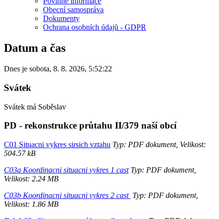
Povinné informace
Obecní samospráva
Dokumenty
Ochrana osobních údajů - GDPR
Datum a čas
Dnes je
sobota
,
8. 8. 2026
,
5:52:22
Svátek
Svátek má
Soběslav
PD - rekonstrukce průtahu II/379 naší obcí
C01 Situacni vykres sirsich vztahu
Typ: PDF dokument, Velikost:
504.57 kB
C03a Koordinacni situacni vykres 1 cast
Typ: PDF dokument,
Velikost: 2.24 MB
C03b Koordinacni situacni vykres 2 cast
Typ: PDF dokument,
Velikost: 1.86 MB