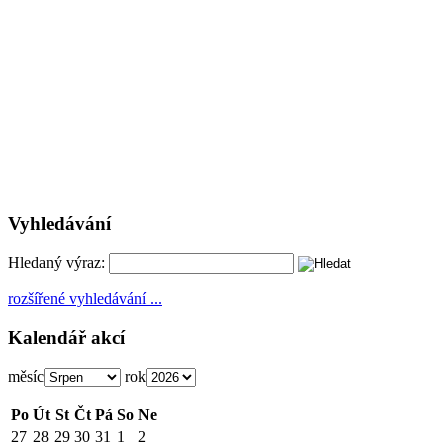
Vyhledávání
Hledaný výraz:
rozšířené vyhledávání ...
Kalendář akcí
měsíc
rok
Po
Út
St
Čt
Pá
So
Ne
27
28
29
30
31
1
2