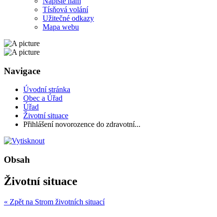
Napište nám
Tísňová volání
Užitečné odkazy
Mapa webu
Navigace
Úvodní stránka
Obec a Úřad
Úřad
Životní situace
Přihlášení novorozence do zdravotní...
Obsah
Životní situace
« Zpět na Strom životních situací