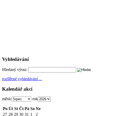
Vyhledávání
Hledaný výraz:
rozšířené vyhledávání ...
Kalendář akcí
měsíc
rok
Po
Út
St
Čt
Pá
So
Ne
27
28
29
30
31
1
2