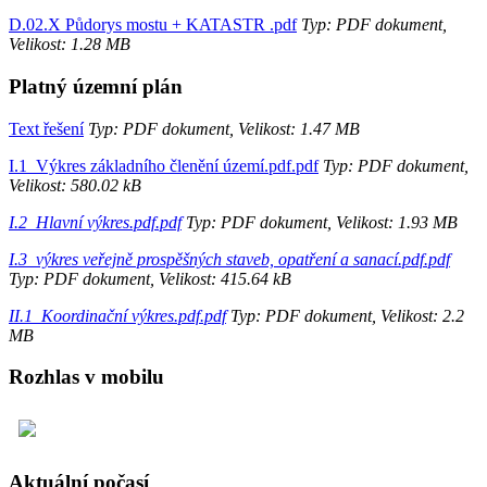
D.02.X Půdorys mostu + KATASTR .pdf
Typ: PDF dokument,
Velikost: 1.28 MB
Platný územní plán
Text řešení
Typ: PDF dokument, Velikost: 1.47 MB
I.1_Výkres základního členění území.pdf.pdf
Typ: PDF dokument,
Velikost: 580.02 kB
I.2_Hlavní výkres.pdf.pdf
Typ: PDF dokument, Velikost: 1.93 MB
I.3_výkres veřejně prospěšných staveb, opatření a sanací.pdf.pdf
Typ: PDF dokument, Velikost: 415.64 kB
II.1_Koordinační výkres.pdf.pdf
Typ: PDF dokument, Velikost: 2.2
MB
Rozhlas v mobilu
Aktuální počasí