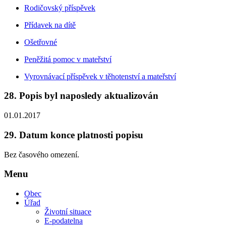
Rodičovský příspěvek
Přídavek na dítě
Ošetřovné
Peněžitá pomoc v mateřství
Vyrovnávací příspěvek v těhotenství a mateřství
28.
Popis byl naposledy aktualizován
01.01.2017
29.
Datum konce platnosti popisu
Bez časového omezení.
Menu
Obec
Úřad
Životní situace
E-podatelna