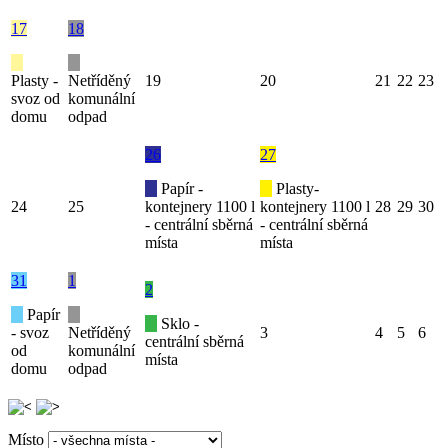
17
18
Plasty -
Netříděný
19
20
21
22
23
svoz od
komunální
domu
odpad
26
27
Papír -
Plasty-
24
25
kontejnery 1100 l
kontejnery 1100 l
28
29
30
- centrální sběrná
- centrální sběrná
místa
místa
31
1
2
Papír
Sklo -
- svoz
Netříděný
3
4
5
6
centrální sběrná
od
komunální
místa
domu
odpad
Místo