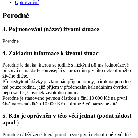
Úplné znění
Porodné
3.
Pojmenování (název) životní situace
Porodné
4.
Základní informace k životní situaci
Porodné je dávka, kterou se rodině s nízkými příjmy jednorázově
přispívá na náklady související s narozením prvního nebo druhého
živého dítěte.
Při poskytnutí dávky je zkoumán příjem rodiny; nárok na porodné
má pouze rodina, jejíž příjem v předchozím kalendářním čtvrtletí
nepřesáhl 2,7násobek životního minima.
Porodné je stanoveno pevnou částkou a činí 13 000 Kč na první
živě narozené dítě a 10 000 Kč na druhé živě narozené dítě.
5.
Kdo je oprávněn v této věci jednat (podat žádost
apod.)
Porodné náleží ženě, která porodila své první nebo druhé živé dítě.