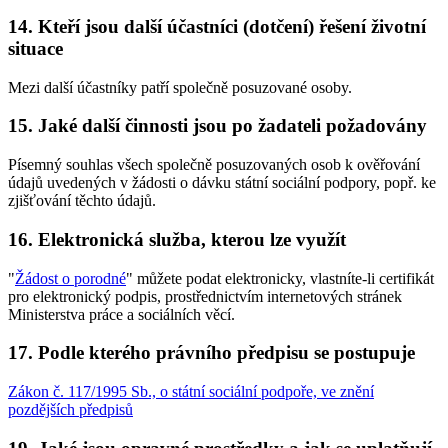
14.
Kteří jsou další účastníci (dotčení) řešení životní
situace
Mezi další účastníky patří společně posuzované osoby.
15.
Jaké další činnosti jsou po žadateli požadovány
Písemný souhlas všech společně posuzovaných osob k ověřování
údajů uvedených v žádosti o dávku státní sociální podpory, popř. ke
zjišťování těchto údajů.
16.
Elektronická služba, kterou lze využít
"
Žádost o porodné
" můžete podat elektronicky, vlastníte-li certifikát
pro elektronický podpis, prostřednictvím internetových stránek
Ministerstva práce a sociálních věcí.
17.
Podle kterého právního předpisu se postupuje
Zákon č. 117/1995 Sb., o státní sociální podpoře, ve znění
pozdějších předpisů