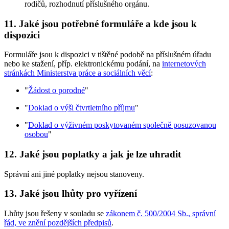
rodičů, rozhodnutí příslušného orgánu.
11.
Jaké jsou potřebné formuláře a kde jsou k
dispozici
Formuláře jsou k dispozici v tištěné podobě na příslušném úřadu
nebo ke stažení, příp. elektronickému podání, na
internetových
stránkách Ministerstva práce a sociálních věcí
:
"
Žádost o porodné
"
"
Doklad o výši čtvrtletního příjmu
"
"
Doklad o výživném poskytovaném společně posuzovanou
osobou
"
12.
Jaké jsou poplatky a jak je lze uhradit
Správní ani jiné poplatky nejsou stanoveny.
13.
Jaké jsou lhůty pro vyřízení
Lhůty jsou řešeny v souladu se
zákonem č. 500/2004 Sb., správní
řád, ve znění pozdějších předpisů
.