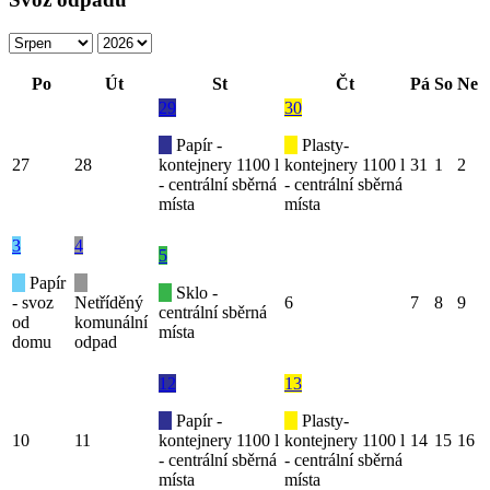
Po
Út
St
Čt
Pá
So
Ne
29
30
Papír -
Plasty-
27
28
kontejnery 1100 l
kontejnery 1100 l
31
1
2
- centrální sběrná
- centrální sběrná
místa
místa
3
4
5
Papír
Sklo -
- svoz
Netříděný
6
7
8
9
centrální sběrná
od
komunální
místa
domu
odpad
12
13
Papír -
Plasty-
10
11
kontejnery 1100 l
kontejnery 1100 l
14
15
16
- centrální sběrná
- centrální sběrná
místa
místa