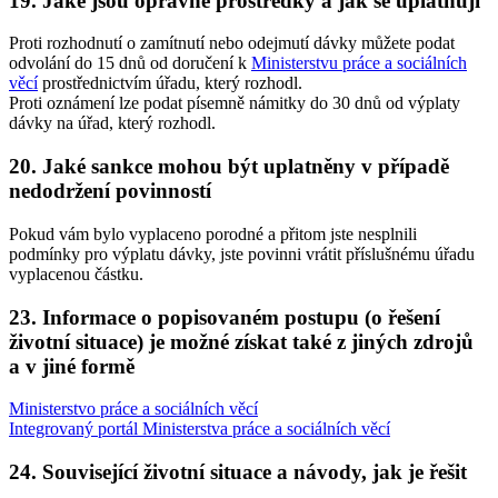
19.
Jaké jsou opravné prostředky a jak se uplatňují
Proti rozhodnutí o zamítnutí nebo odejmutí dávky můžete podat
odvolání do 15 dnů od doručení k
Ministerstvu práce a sociálních
věcí
prostřednictvím úřadu, který rozhodl.
Proti oznámení lze podat písemně námitky do 30 dnů od výplaty
dávky na úřad, který rozhodl.
20.
Jaké sankce mohou být uplatněny v případě
nedodržení povinností
Pokud vám bylo vyplaceno porodné a přitom jste nesplnili
podmínky pro výplatu dávky, jste povinni vrátit příslušnému úřadu
vyplacenou částku.
23.
Informace o popisovaném postupu (o řešení
životní situace) je možné získat také z jiných zdrojů
a v jiné formě
Ministerstvo práce a sociálních věcí
Integrovaný portál Ministerstva práce a sociálních věcí
24.
Související životní situace a návody, jak je řešit