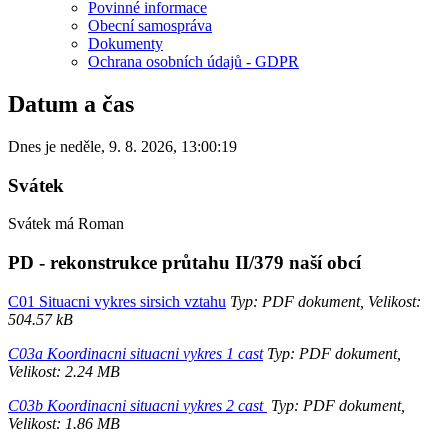
Povinné informace
Obecní samospráva
Dokumenty
Ochrana osobních údajů - GDPR
Datum a čas
Dnes je
neděle
,
9. 8. 2026
,
13:00:19
Svátek
Svátek má
Roman
PD - rekonstrukce průtahu II/379 naší obcí
C01 Situacni vykres sirsich vztahu
Typ: PDF dokument, Velikost:
504.57 kB
C03a Koordinacni situacni vykres 1 cast
Typ: PDF dokument,
Velikost: 2.24 MB
C03b Koordinacni situacni vykres 2 cast
Typ: PDF dokument,
Velikost: 1.86 MB