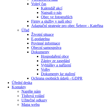
Volný čas
Kalendář akcí
Napsali o nás
Obec ve fotografiích
Firmy a služby v naší obci
Adaptační strategie pro obec Šebrov - Kateřina
Úřad
Životní situace
E-podatelna
Povinné informace
Obecní samospráva
Dokumenty
Hospodaření obce
Zápisy ze zasedání
Vyhlášky a nařízení
Volby
Dokumenty ke stažení
Ochrana osobních údajů - GDPR
Úřední deska
Kontakty
Napište nám
Tísňová volání
Užitečné odkazy
Mapa webu