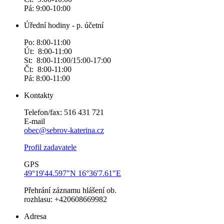
Pá: 9:00-10:00
Úřední hodiny - p. účetní
Po: 8:00-11:00
Út: 8:00-11:00
St: 8:00-11:00/15:00-17:00
Čt: 8:00-11:00
Pá: 8:00-11:00
Kontakty
Telefon/fax: 516 431 721
E-mail
obec@sebrov-katerina.cz
Profil zadavatele
GPS
49°19'44.597"N 16°36'7.61"E
Přehrání záznamu hlášení ob.
rozhlasu: +420608669982
Adresa