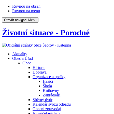
Rovnou na obsah
Rovnou na menu
Otevřit navigaci
Menu
Životní situace - Porodné
Aktuality
Obec a Úřad
Obec
Historie
Doprava
Organizace a spolky
Hasiči
Škola
Knihovny
Zahrádkáři
Sběrný dvůr
Kalendář svozu odpadu
Obecní zpravodaj
Víceúčelová hala