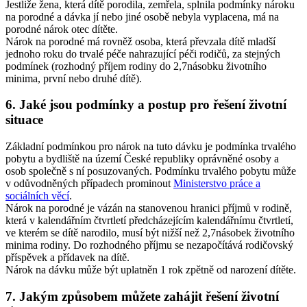
Jestliže žena, která dítě porodila, zemřela, splnila podmínky nároku
na porodné a dávka jí nebo jiné osobě nebyla vyplacena, má na
porodné nárok otec dítěte.
Nárok na porodné má rovněž osoba, která převzala dítě mladší
jednoho roku do trvalé péče nahrazující péči rodičů, za stejných
podmínek (rozhodný příjem rodiny do 2,7násobku životního
minima, první nebo druhé dítě).
6.
Jaké jsou podmínky a postup pro řešení životní
situace
Základní podmínkou pro nárok na tuto dávku je podmínka trvalého
pobytu a bydliště na území České republiky oprávněné osoby a
osob společně s ní posuzovaných. Podmínku trvalého pobytu může
v odůvodněných případech prominout
Ministerstvo práce a
sociálních věcí
.
Nárok na porodné je vázán na stanovenou hranici příjmů v rodině,
která v kalendářním čtvrtletí předcházejícím kalendářnímu čtvrtletí,
ve kterém se dítě narodilo, musí být nižší než 2,7násobek životního
minima rodiny. Do rozhodného příjmu se nezapočítává rodičovský
příspěvek a přídavek na dítě.
Nárok na dávku může být uplatněn 1 rok zpětně od narození dítěte.
7.
Jakým způsobem můžete zahájit řešení životní