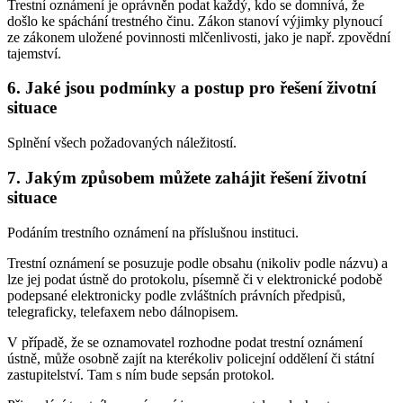
Trestní oznámení je oprávněn podat každý, kdo se domnívá, že
došlo ke spáchání trestného činu. Zákon stanoví výjimky plynoucí
ze zákonem uložené povinnosti mlčenlivosti, jako je např. zpovědní
tajemství.
6.
Jaké jsou podmínky a postup pro řešení životní
situace
Splnění všech požadovaných náležitostí.
7.
Jakým způsobem můžete zahájit řešení životní
situace
Podáním trestního oznámení na příslušnou instituci.
Trestní oznámení se posuzuje podle obsahu (nikoliv podle názvu) a
lze jej podat ústně do protokolu, písemně či v elektronické podobě
podepsané elektronicky podle zvláštních právních předpisů,
telegraficky, telefaxem nebo dálnopisem.
V případě, že se oznamovatel rozhodne podat trestní oznámení
ústně, může osobně zajít na kterékoliv policejní oddělení či státní
zastupitelství. Tam s ním bude sepsán protokol.