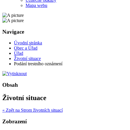
Užitečné odkazy
Mapa webu
Navigace
Úvodní stránka
Obec a Úřad
Úřad
Životní situace
Podání trestního oznámení
Obsah
Životní situace
« Zpět na Strom životních situací
Zobrazení