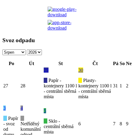
Svoz odpadu
Po
Út
St
Čt
Pá
So
Ne
29
30
Papír -
Plasty-
27
28
kontejnery 1100 l
kontejnery 1100 l
31
1
2
- centrální sběrná
- centrální sběrná
místa
místa
3
4
5
Papír
Sklo -
- svoz
Netříděný
6
7
8
9
centrální sběrná
od
komunální
místa
domu
odpad