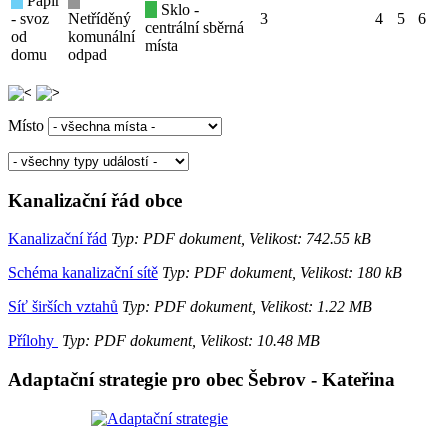
Papír
Sklo -
- svoz
Netříděný
3
4
5
6
centrální sběrná
od
komunální
místa
domu
odpad
Místo
Kanalizační řád obce
Kanalizační řád
Typ: PDF dokument, Velikost: 742.55 kB
Schéma kanalizační sítě
Typ: PDF dokument, Velikost: 180 kB
Síť širších vztahů
Typ: PDF dokument, Velikost: 1.22 MB
Přílohy
Typ: PDF dokument, Velikost: 10.48 MB
Adaptační strategie pro obec Šebrov - Kateřina