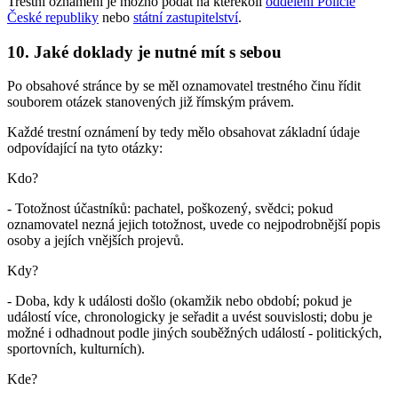
Trestní oznámení je možno podat na kterékoli
oddělení Policie
České republiky
nebo
státní zastupitelství
.
10.
Jaké doklady je nutné mít s sebou
Po obsahové stránce by se měl oznamovatel trestného činu řídit
souborem otázek stanovených již římským právem.
Každé trestní oznámení by tedy mělo obsahovat základní údaje
odpovídající na tyto otázky:
Kdo?
- Totožnost účastníků: pachatel, poškozený, svědci; pokud
oznamovatel nezná jejich totožnost, uvede co nejpodrobnější popis
osoby a jejích vnějších projevů.
Kdy?
- Doba, kdy k události došlo (okamžik nebo období; pokud je
událostí více, chronologicky je seřadit a uvést souvislosti; dobu je
možné i odhadnout podle jiných souběžných událostí - politických,
sportovních, kulturních).
Kde?