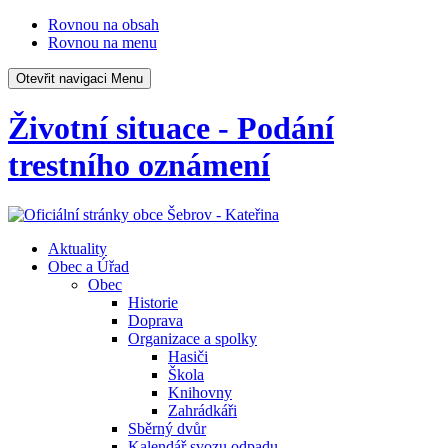
Rovnou na obsah
Rovnou na menu
Otevřit navigaci
Menu
Životní situace - Podání
trestního oznámení
Aktuality
Obec a Úřad
Obec
Historie
Doprava
Organizace a spolky
Hasiči
Škola
Knihovny
Zahrádkáři
Sběrný dvůr
Kalendář svozu odpadu