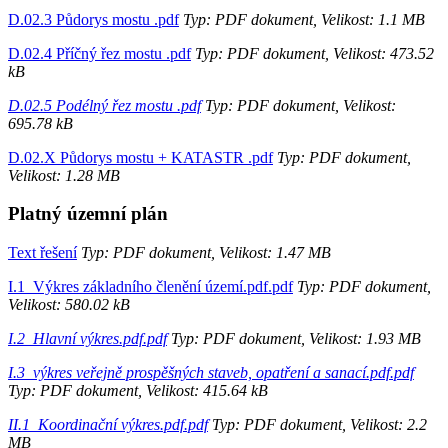
D.02.3 Půdorys mostu .pdf
Typ: PDF dokument, Velikost: 1.1 MB
D.02.4 Příčný řez mostu .pdf
Typ: PDF dokument, Velikost: 473.52
kB
D.02.5 Podélný řez mostu .pdf
Typ: PDF dokument, Velikost:
695.78 kB
D.02.X Půdorys mostu + KATASTR .pdf
Typ: PDF dokument,
Velikost: 1.28 MB
Platný územní plán
Text řešení
Typ: PDF dokument, Velikost: 1.47 MB
I.1_Výkres základního členění území.pdf.pdf
Typ: PDF dokument,
Velikost: 580.02 kB
I.2_Hlavní výkres.pdf.pdf
Typ: PDF dokument, Velikost: 1.93 MB
I.3_výkres veřejně prospěšných staveb, opatření a sanací.pdf.pdf
Typ: PDF dokument, Velikost: 415.64 kB
II.1_Koordinační výkres.pdf.pdf
Typ: PDF dokument, Velikost: 2.2
MB