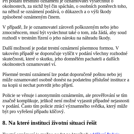
Při podání trestního oznámení je oznamovatel vyslechnut o
okolnostech, za nichž byl čin spáchán, o osobních poměrech toho,
na něhož se oznámení podává, o důkazech a o výši škody
způsobené oznámeným činem.
V případě, že je oznamovatel zároveň poškozeným nebo jeho
zmocněncem, musí být vyslechnut také o tom, zda žádá, aby soud
rozhodl v trestním řízení o jeho nároku na náhradu škody.
Další možností je podat trestní oznámení písemnou formou. V
takovém případě se doporučuje vylíčit v podání všechny rozhodné
skutečnosti, které o skutku, jeho domnělém pachateli a dalších
okolnostech oznamovatel ví.
Písemné trestní oznámení lze podat doporučeně poštou nebo jej
může oznamovatel osobně donést na podatelnu příslušné instituce a
na kopii si nechat potvrdit jeho přijetí.
Policie se věnuje i anonymním oznámením, ale prověřování se tím
značně komplikuje, jelikož není možné vyjasnit případné nejasnosti
v podání. Často tím policie ztrácí významného svědka, který může
být pro vyřešení případu klíčový.
8.
Na které instituci životní situaci řešit