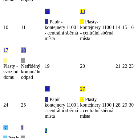
12
13
Papír -
Plasty-
10
11
kontejnery 1100 l
kontejnery 1100 l
14
15
16
- centrální sběrná
- centrální sběrná
místa
místa
17
18
Plasty -
Netříděný
19
20
21
22
23
svoz od
komunální
domu
odpad
26
27
Papír -
Plasty-
24
25
kontejnery 1100 l
kontejnery 1100 l
28
29
30
- centrální sběrná
- centrální sběrná
místa
místa
31
1
2