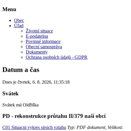
Menu
Obec
Úřad
Životní situace
E-podatelna
Povinné informace
Obecní samospráva
Dokumenty
Ochrana osobních údajů - GDPR
Datum a čas
Dnes je
čtvrtek
,
6. 8. 2026
,
11:35:18
Svátek
Svátek má
Oldřiška
PD - rekonstrukce průtahu II/379 naší obcí
C01 Situacni vykres sirsich vztahu
Typ: PDF dokument, Velikost: