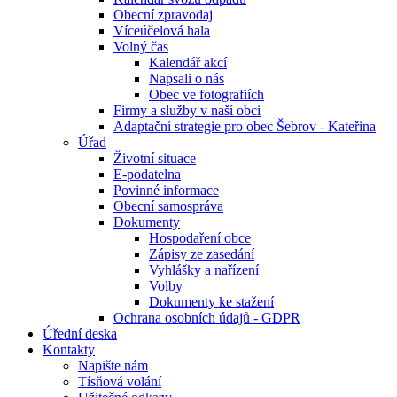
Obecní zpravodaj
Víceúčelová hala
Volný čas
Kalendář akcí
Napsali o nás
Obec ve fotografiích
Firmy a služby v naší obci
Adaptační strategie pro obec Šebrov - Kateřina
Úřad
Životní situace
E-podatelna
Povinné informace
Obecní samospráva
Dokumenty
Hospodaření obce
Zápisy ze zasedání
Vyhlášky a nařízení
Volby
Dokumenty ke stažení
Ochrana osobních údajů - GDPR
Úřední deska
Kontakty
Napište nám
Tísňová volání