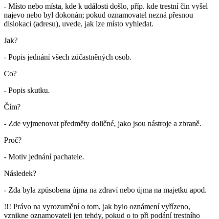
- Místo nebo místa, kde k události došlo, příp. kde trestní čin vyšel
najevo nebo byl dokonán; pokud oznamovatel nezná přesnou
dislokaci (adresu), uvede, jak lze místo vyhledat.
Jak?
- Popis jednání všech zúčastněných osob.
Co?
- Popis skutku.
Čím?
- Zde vyjmenovat předměty doličné, jako jsou nástroje a zbraně.
Proč?
- Motiv jednání pachatele.
Následek?
- Zda byla způsobena újma na zdraví nebo újma na majetku apod.
!!! Právo na vyrozumění o tom, jak bylo oznámení vyřízeno,
vznikne oznamovateli jen tehdy, pokud o to při podání trestního