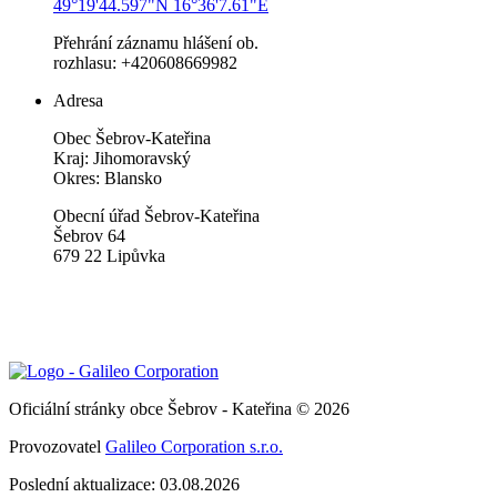
49°19'44.597"N 16°36'7.61"E
Přehrání záznamu hlášení ob.
rozhlasu: +420608669982
Adresa
Obec Šebrov-Kateřina
Kraj: Jihomoravský
Okres: Blansko
Obecní úřad Šebrov-Kateřina
Šebrov 64
679 22 Lipůvka
Oficiální stránky obce Šebrov - Kateřina © 2026
Provozovatel
Galileo Corporation s.r.o.
Poslední aktualizace: 03.08.2026