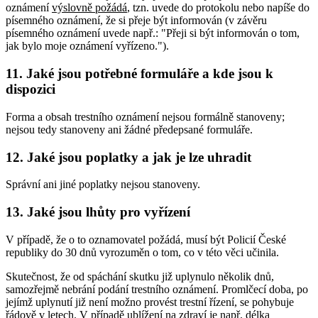
oznámení
výslovně požádá
, tzn. uvede do protokolu nebo napíše do
písemného oznámení, že si přeje být informován (v závěru
písemného oznámení uvede např.: "Přeji si být informován o tom,
jak bylo moje oznámení vyřízeno.").
11.
Jaké jsou potřebné formuláře a kde jsou k
dispozici
Forma a obsah trestního oznámení nejsou formálně stanoveny;
nejsou tedy stanoveny ani žádné předepsané formuláře.
12.
Jaké jsou poplatky a jak je lze uhradit
Správní ani jiné poplatky nejsou stanoveny.
13.
Jaké jsou lhůty pro vyřízení
V případě, že o to oznamovatel požádá, musí být Policií České
republiky do 30 dnů vyrozuměn o tom, co v této věci učinila.
Skutečnost, že od spáchání skutku již uplynulo několik dnů,
samozřejmě nebrání podání trestního oznámení. Promlčecí doba, po
jejímž uplynutí již není možno provést trestní řízení, se pohybuje
řádově v letech. V případě ublížení na zdraví je např. délka