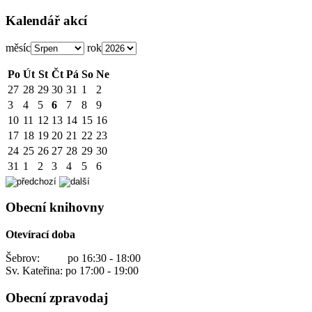
Kalendář akcí
měsíc
rok
Po
Út
St
Čt
Pá
So
Ne
27
28
29
30
31
1
2
3
4
5
6
7
8
9
10
11
12
13
14
15
16
17
18
19
20
21
22
23
24
25
26
27
28
29
30
31
1
2
3
4
5
6
Obecní knihovny
Otevírací doba
Šebrov: po 16:30 - 18:00
Sv. Kateřina: po 17:00 - 19:00
Obecní zpravodaj