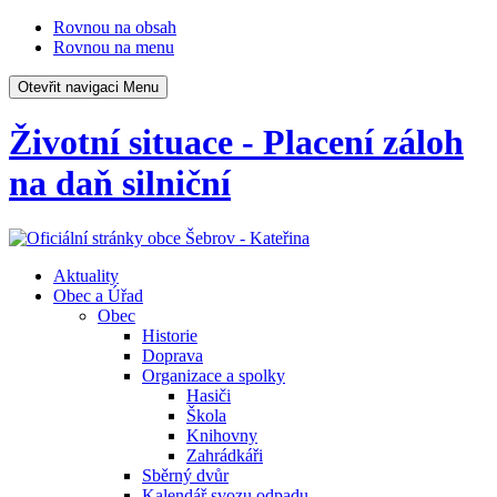
Rovnou na obsah
Rovnou na menu
Otevřit navigaci
Menu
Životní situace - Placení záloh
na daň silniční
Aktuality
Obec a Úřad
Obec
Historie
Doprava
Organizace a spolky
Hasiči
Škola
Knihovny
Zahrádkáři
Sběrný dvůr
Kalendář svozu odpadu