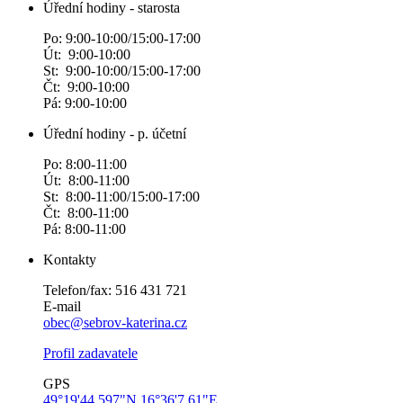
Úřední hodiny - starosta
Po: 9:00-10:00/15:00-17:00
Út: 9:00-10:00
St: 9:00-10:00/15:00-17:00
Čt: 9:00-10:00
Pá: 9:00-10:00
Úřední hodiny - p. účetní
Po: 8:00-11:00
Út: 8:00-11:00
St: 8:00-11:00/15:00-17:00
Čt: 8:00-11:00
Pá: 8:00-11:00
Kontakty
Telefon/fax: 516 431 721
E-mail
obec@sebrov-katerina.cz
Profil zadavatele
GPS
49°19'44.597"N 16°36'7.61"E