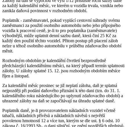
Zálohy na daň se vypočtou ve výši 1/12 příslušné roční sazby daně
za každý kalendářní měsíc, ve kterém u vozidla trvala, vznikla nebo
zanikla daňová povinnost v rozhodném období.
Poplatník - zaměstnavatel, pokud vyplácí cestovní náhrady svému
zaměstnanci za použití osobního automobilu nebo jeho přípojného
vozidla k pracovní cestě, je-li to pro poplatníka (zaměstnavatele)
výhodnější, může uplatnit denní sazbu daně, která činí 25 Kč za
každý den použití těchto vozidel. Přitom postup při placení záloh
nelze u téhož osobního automobilu v průběhu zdaňovacího období
měnit.
Rozhodným obdobím je kalendářní čtvrtletí bezprostředně
předcházející kalendářnímu měsíci, na který připadl termín splatnosti
zálohy. U zálohy splatné 15. 12. jsou rozhodným obdobím měsíce
říjen a listopad.
Za kalendářní měsíc prosinec se již neplatí záloha, daň je splatná
nejpozději při podání daňového přiznání k této dani (tzn. do 31. 1.
kalendářního roku následujícího po uplynutí zdaňovacího období) a
uhrazené zálohy na daň se započítávají na úhradu splatné daně.
Poplatník daně, je-li provozovatelem nákladních vozidel včetně
tahačů, nákladních přívěsů a nákladních návěsů s největší
povolenou hmotností 12 a více tun, kterým se dle ust. § 6 odst. 10
zákona č. 16/1993 Sb., o dani silniční, ve znění pozdějších předpisů,