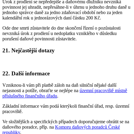
Úrok z prodlení se nepředepíše a daňovému dlužníku nevzniká
povinnost jej uhradit, nepřesáhne-li v úhrnu u jednoho druhu daně u
jednoho správce daně za jedno zdaňovací období nebo za jeden
kalendářní rok u jednorázových daní částku 200 Kč.
Ode dne smrti zůstavitele do dne skončení řízení o pozůstalosti
nevzniká úrok z prodlení u nedoplatku vzniklého v důsledku
porušení daňové povinnosti zůstavitele.
21.
Nejčastější dotazy
22.
Další informace
Vzniknou-li vám při platbě záloh na daň silniční nějaké další
nejasnosti a potíže, obraťte se nejlépe na
územní pracoviště místně
příslušného finančního úřadu
.
Základní informace vám podá kterýkoli finanční úřad, resp. územní
pracoviště.
Ve složitějších a specifických případech doporučujeme obrátit se na
daňového poradce, příp. na
Komoru daňových poradců České
republiky
.