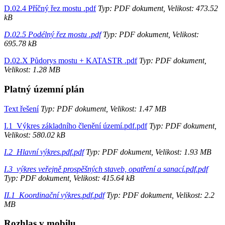
D.02.4 Příčný řez mostu .pdf
Typ: PDF dokument, Velikost: 473.52
kB
D.02.5 Podélný řez mostu .pdf
Typ: PDF dokument, Velikost:
695.78 kB
D.02.X Půdorys mostu + KATASTR .pdf
Typ: PDF dokument,
Velikost: 1.28 MB
Platný územní plán
Text řešení
Typ: PDF dokument, Velikost: 1.47 MB
I.1_Výkres základního členění území.pdf.pdf
Typ: PDF dokument,
Velikost: 580.02 kB
I.2_Hlavní výkres.pdf.pdf
Typ: PDF dokument, Velikost: 1.93 MB
I.3_výkres veřejně prospěšných staveb, opatření a sanací.pdf.pdf
Typ: PDF dokument, Velikost: 415.64 kB
II.1_Koordinační výkres.pdf.pdf
Typ: PDF dokument, Velikost: 2.2
MB
Rozhlas v mobilu