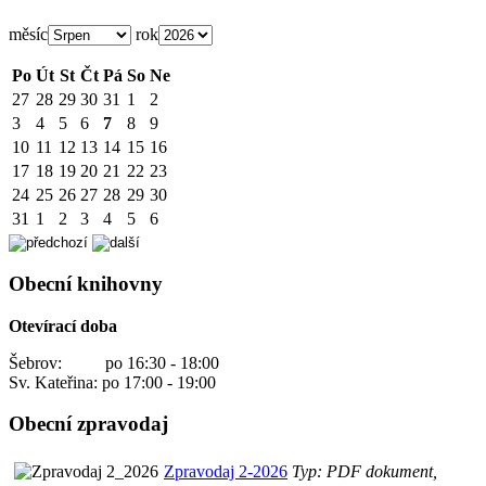
měsíc
rok
Po
Út
St
Čt
Pá
So
Ne
27
28
29
30
31
1
2
3
4
5
6
7
8
9
10
11
12
13
14
15
16
17
18
19
20
21
22
23
24
25
26
27
28
29
30
31
1
2
3
4
5
6
Obecní knihovny
Otevírací doba
Šebrov: po 16:30 - 18:00
Sv. Kateřina: po 17:00 - 19:00
Obecní zpravodaj
Zpravodaj 2-2026
Typ: PDF dokument,