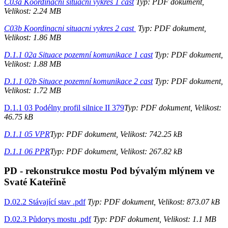
C03a Koordinacni situacni vykres 1 cast
Typ: PDF dokument,
Velikost: 2.24 MB
C03b Koordinacni situacni vykres 2 cast
Typ: PDF dokument,
Velikost: 1.86 MB
D.1.1 02a Situace pozemní komunikace 1 cast
Typ: PDF dokument,
Velikost: 1.88 MB
D.1.1 02b Situace pozemní komunikace 2 cast
Typ: PDF dokument,
Velikost: 1.72 MB
D.1.1 03 Podélny profil silnice II 379
Typ: PDF dokument, Velikost:
46.75 kB
D.1.1 05 VPR
Typ: PDF dokument, Velikost: 742.25 kB
D.1.1 06 PPR
Typ: PDF dokument, Velikost: 267.82 kB
PD - rekonstrukce mostu Pod bývalým mlýnem ve
Svaté Kateřině
D.02.2 Stávající stav .pdf
Typ: PDF dokument, Velikost: 873.07 kB
D.02.3 Půdorys mostu .pdf
Typ: PDF dokument, Velikost: 1.1 MB