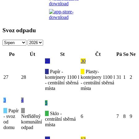
Svoz odpadu
Po
Út
St
Čt
Pá
So
Ne
29
30
Papír -
Plasty-
27
28
kontejnery 1100 l
kontejnery 1100 l
31
1
2
- centrální sběrná
- centrální sběrná
místa
místa
3
4
5
Papír
Sklo -
- svoz
Netříděný
6
7
8
9
centrální sběrná
od
komunální
místa
domu
odpad