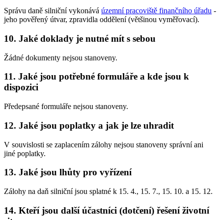
Správu daně silniční vykonává
územní pracoviště finančního úřadu
-
jeho pověřený útvar, zpravidla oddělení (většinou vyměřovací).
10.
Jaké doklady je nutné mít s sebou
Žádné dokumenty nejsou stanoveny.
11.
Jaké jsou potřebné formuláře a kde jsou k
dispozici
Předepsané formuláře nejsou stanoveny.
12.
Jaké jsou poplatky a jak je lze uhradit
V souvislosti se zaplacením zálohy nejsou stanoveny správní ani
jiné poplatky.
13.
Jaké jsou lhůty pro vyřízení
Zálohy na daň silniční jsou splatné k 15. 4., 15. 7., 15. 10. a 15. 12.
14.
Kteří jsou další účastníci (dotčení) řešení životní