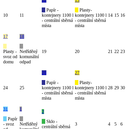
12
13
Papír -
Plasty-
10
11
kontejnery 1100 l
kontejnery 1100 l
14
15
16
- centrální sběrná
- centrální sběrná
místa
místa
17
18
Plasty -
Netříděný
19
20
21
22
23
svoz od
komunální
domu
odpad
26
27
Papír -
Plasty-
24
25
kontejnery 1100 l
kontejnery 1100 l
28
29
30
- centrální sběrná
- centrální sběrná
místa
místa
31
1
2
Papír
Sklo -
- svoz
Netříděný
3
4
5
6
centrální sběrná