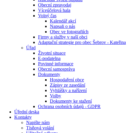
Obecní zpravodaj
Víceúčelová hala
Volný čas
Kalendář akcí
Napsali o nás
Obec ve fotografiích
Firmy a služby v naší obci
Adaptační strategie pro obec Šebrov - Kateřina
Úřad
Životní situace
E-podatelna
Povinné informace
Obecní samospráva
Dokumenty
Hospodaření obce
Zápisy ze zasedání
Vyhlášky a nařízení
Volby
Dokumenty ke stažení
Ochrana osobních údajů - GDPR
Úřední deska
Kontakty
Napište nám
Tísňová volání