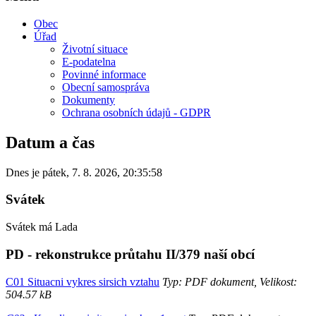
Obec
Úřad
Životní situace
E-podatelna
Povinné informace
Obecní samospráva
Dokumenty
Ochrana osobních údajů - GDPR
Datum a čas
Dnes je
pátek
,
7. 8. 2026
,
20:35:58
Svátek
Svátek má
Lada
PD - rekonstrukce průtahu II/379 naší obcí
C01 Situacni vykres sirsich vztahu
Typ: PDF dokument, Velikost:
504.57 kB