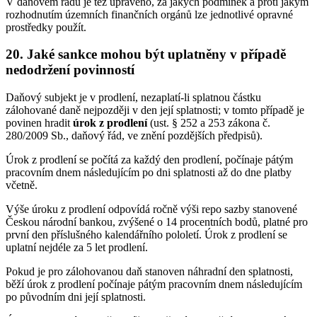
V daňovém řádu je též upraveno, za jakých podmínek a proti jakým
rozhodnutím územních finančních orgánů lze jednotlivé opravné
prostředky použít.
20.
Jaké sankce mohou být uplatněny v případě
nedodržení povinností
Daňový subjekt je v prodlení, nezaplatí-li splatnou částku
zálohované daně nejpozději v den její splatnosti; v tomto případě je
povinen hradit
úrok z prodlení
(ust. § 252 a 253 zákona č.
280/2009 Sb., daňový řád, ve znění pozdějších předpisů).
Úrok z prodlení se počítá za každý den prodlení, počínaje pátým
pracovním dnem následujícím po dni splatnosti až do dne platby
včetně.
Výše úroku z prodlení odpovídá ročně výši repo sazby stanovené
Českou národní bankou, zvýšené o 14 procentních bodů, platné pro
první den příslušného kalendářního pololetí. Úrok z prodlení se
uplatní nejdéle za 5 let prodlení.
Pokud je pro zálohovanou daň stanoven náhradní den splatnosti,
běží úrok z prodlení počínaje pátým pracovním dnem následujícím
po původním dni její splatnosti.