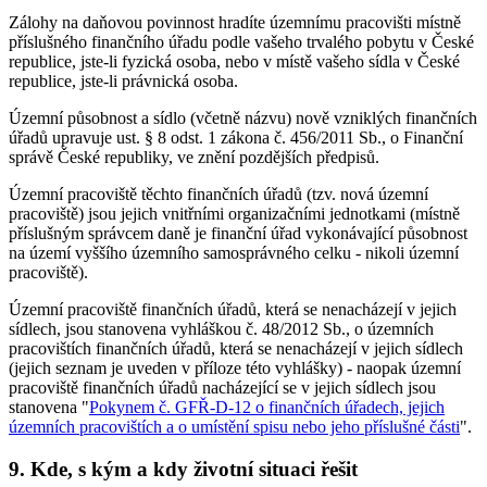
Zálohy na daňovou povinnost hradíte územnímu pracovišti místně
příslušného finančního úřadu podle vašeho trvalého pobytu v České
republice, jste-li fyzická osoba, nebo v místě vašeho sídla v České
republice, jste-li právnická osoba.
Územní působnost a sídlo (včetně názvu) nově vzniklých finančních
úřadů upravuje ust. § 8 odst. 1 zákona č. 456/2011 Sb., o Finanční
správě České republiky, ve znění pozdějších předpisů.
Územní pracoviště těchto finančních úřadů (tzv. nová územní
pracoviště) jsou jejich vnitřními organizačními jednotkami (místně
příslušným správcem daně je finanční úřad vykonávající působnost
na území vyššího územního samosprávného celku - nikoli územní
pracoviště).
Územní pracoviště finančních úřadů, která se nenacházejí v jejich
sídlech, jsou stanovena vyhláškou č. 48/2012 Sb., o územních
pracovištích finančních úřadů, která se nenacházejí v jejich sídlech
(jejich seznam je uveden v příloze této vyhlášky) - naopak územní
pracoviště finančních úřadů nacházející se v jejich sídlech jsou
stanovena "
Pokynem č. GFŘ-D-12 o finančních úřadech, jejich
územních pracovištích a o umístění spisu nebo jeho příslušné části
".
9.
Kde, s kým a kdy životní situaci řešit