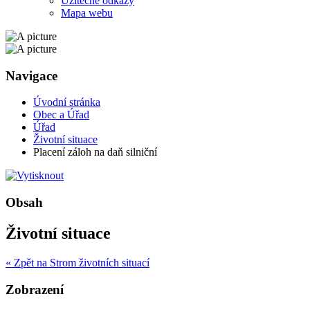
Užitečné odkazy
Mapa webu
Navigace
Úvodní stránka
Obec a Úřad
Úřad
Životní situace
Placení záloh na daň silniční
Obsah
Životní situace
« Zpět na Strom životních situací
Zobrazení