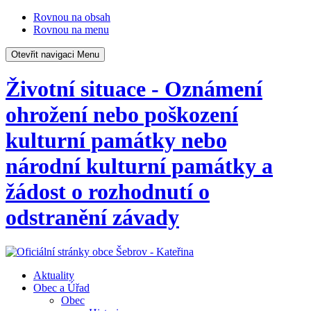
Rovnou na obsah
Rovnou na menu
Otevřit navigaci
Menu
Životní situace - Oznámení
ohrožení nebo poškození
kulturní památky nebo
národní kulturní památky a
žádost o rozhodnutí o
odstranění závady
Aktuality
Obec a Úřad
Obec