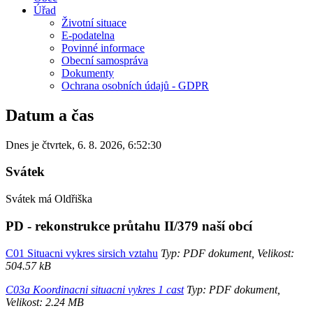
Úřad
Životní situace
E-podatelna
Povinné informace
Obecní samospráva
Dokumenty
Ochrana osobních údajů - GDPR
Datum a čas
Dnes je
čtvrtek
,
6. 8. 2026
,
6:52:30
Svátek
Svátek má
Oldřiška
PD - rekonstrukce průtahu II/379 naší obcí
C01 Situacni vykres sirsich vztahu
Typ: PDF dokument, Velikost:
504.57 kB
C03a Koordinacni situacni vykres 1 cast
Typ: PDF dokument,
Velikost: 2.24 MB