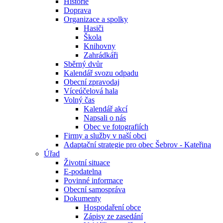
Historie
Doprava
Organizace a spolky
Hasiči
Škola
Knihovny
Zahrádkáři
Sběrný dvůr
Kalendář svozu odpadu
Obecní zpravodaj
Víceúčelová hala
Volný čas
Kalendář akcí
Napsali o nás
Obec ve fotografiích
Firmy a služby v naší obci
Adaptační strategie pro obec Šebrov - Kateřina
Úřad
Životní situace
E-podatelna
Povinné informace
Obecní samospráva
Dokumenty
Hospodaření obce
Zápisy ze zasedání