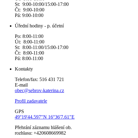
St: 9:00-10:00/15:00-17:00
Čt: 9:00-10:00
Pá: 9:00-10:00
Úřední hodiny - p. účetní
Po: 8:00-11:00
Út: 8:00-11:00
St: 8:00-11:00/15:00-17:00
Čt: 8:00-11:00
Pá: 8:00-11:00
Kontakty
Telefon/fax: 516 431 721
E-mail
obec@sebrov-katerina.cz
Profil zadavatele
GPS
49°19'44.597"N 16°36'7.61"E
Přehrání záznamu hlášení ob.
rozhlasu: +420608669982