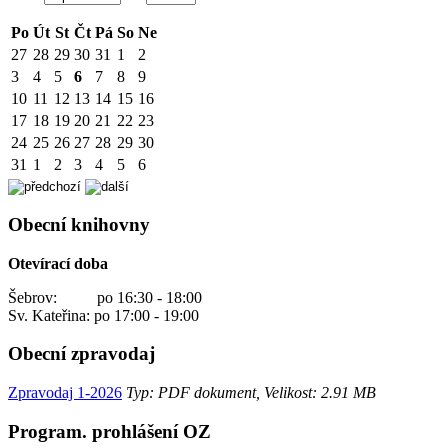
Po
Út
St
Čt
Pá
So
Ne
27
28
29
30
31
1
2
3
4
5
6
7
8
9
10
11
12
13
14
15
16
17
18
19
20
21
22
23
24
25
26
27
28
29
30
31
1
2
3
4
5
6
Obecní knihovny
Otevírací doba
Šebrov: po 16:30 - 18:00
Sv. Kateřina: po 17:00 - 19:00
Obecní zpravodaj
Zpravodaj 1-2026
Typ: PDF dokument, Velikost: 2.91 MB
Program. prohlášení OZ