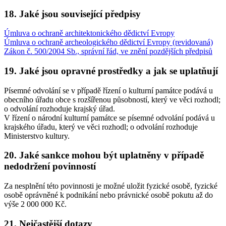
18.
Jaké jsou související předpisy
Úmluva o ochraně architektonického dědictví Evropy
Úmluva o ochraně archeologického dědictví Evropy (revidovaná)
Zákon č. 500/2004 Sb., správní řád, ve znění pozdějších předpisů
19.
Jaké jsou opravné prostředky a jak se uplatňují
Písemné odvolání se v případě řízení o kulturní památce podává u
obecního úřadu obce s rozšířenou působností, který ve věci rozhodl;
o odvolání rozhoduje krajský úřad.
V řízení o národní kulturní památce se písemné odvolání podává u
krajského úřadu, který ve věci rozhodl; o odvolání rozhoduje
Ministerstvo kultury.
20.
Jaké sankce mohou být uplatněny v případě
nedodržení povinností
Za nesplnění této povinnosti je možné uložit fyzické osobě, fyzické
osobě oprávněné k podnikání nebo právnické osobě pokutu až do
výše 2 000 000 Kč.
21.
Nejčastější dotazy