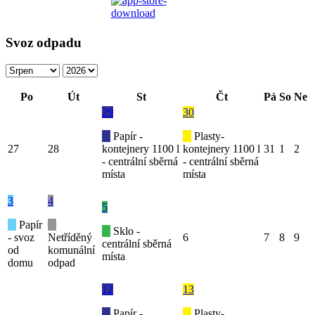
Svoz odpadu
Po
Út
St
Čt
Pá
So
Ne
29
30
Papír -
Plasty-
27
28
kontejnery 1100 l
kontejnery 1100 l
31
1
2
- centrální sběrná
- centrální sběrná
místa
místa
3
4
5
Papír
Sklo -
- svoz
Netříděný
6
7
8
9
centrální sběrná
od
komunální
místa
domu
odpad
12
13
Papír -
Plasty-