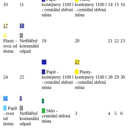
10
11
kontejnery 1100 l
kontejnery 1100 l
14
15
16
- centrální sběrná
- centrální sběrná
místa
místa
17
18
Plasty -
Netříděný
19
20
21
22
23
svoz od
komunální
domu
odpad
26
27
Papír -
Plasty-
24
25
kontejnery 1100 l
kontejnery 1100 l
28
29
30
- centrální sběrná
- centrální sběrná
místa
místa
31
1
2
Papír
Sklo -
- svoz
Netříděný
3
4
5
6
centrální sběrná
od
komunální
místa
domu
odpad