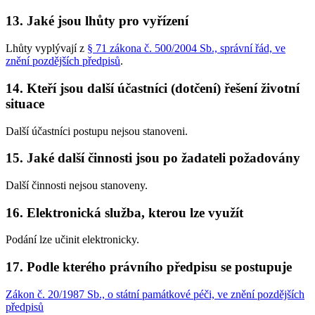
13.
Jaké jsou lhůty pro vyřízení
Lhůty vyplývají z
§ 71 zákona č. 500/2004 Sb., správní řád, ve
znění pozdějších předpisů
.
14.
Kteří jsou další účastníci (dotčení) řešení životní
situace
Další účastníci postupu nejsou stanoveni.
15.
Jaké další činnosti jsou po žadateli požadovány
Další činnosti nejsou stanoveny.
16.
Elektronická služba, kterou lze využít
Podání lze učinit elektronicky.
17.
Podle kterého právního předpisu se postupuje
Zákon č. 20/1987 Sb., o státní památkové péči, ve znění pozdějších
předpisů