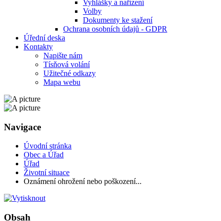
Vyhlášky a nařízení
Volby
Dokumenty ke stažení
Ochrana osobních údajů - GDPR
Úřední deska
Kontakty
Napište nám
Tísňová volání
Užitečné odkazy
Mapa webu
Navigace
Úvodní stránka
Obec a Úřad
Úřad
Životní situace
Oznámení ohrožení nebo poškození...
Obsah