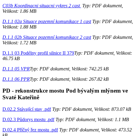
C03b Koordinacni situacni vykres 2 cast
Typ: PDF dokument,
Velikost: 1.86 MB
D.1.1 02a Situace pozemní komunikace 1 cast
Typ: PDF dokument,
Velikost: 1.88 MB
D.1.1 02b Situace pozemní komunikace 2 cast
Typ: PDF dokument,
Velikost: 1.72 MB
D.1.1 03 Podélny profil silnice II 379
Typ: PDF dokument, Velikost:
46.75 kB
D.1.1 05 VPR
Typ: PDF dokument, Velikost: 742.25 kB
D.1.1 06 PPR
Typ: PDF dokument, Velikost: 267.82 kB
PD - rekonstrukce mostu Pod bývalým mlýnem ve
Svaté Kateřině
D.02.2 Stávající stav .pdf
Typ: PDF dokument, Velikost: 873.07 kB
D.02.3 Půdorys mostu .pdf
Typ: PDF dokument, Velikost: 1.1 MB
D.02.4 Příčný řez mostu .pdf
Typ: PDF dokument, Velikost: 473.52
kB