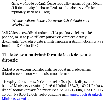
čísla; v případě občanů České republiky nesmí být osvědčení
či listina o nabytí nebo udělení státního občanství České
republiky starší než 1 rok).
Úředně ověřená kopie výše uvedených dokladů není
vyžadována.
Je-li žádost o osvědčení rodného čísla podána v elektronické
podobě, musí se jako přílohy přiložit elektronické obrazy
dokumentů (dokladu o datu a místě narození a státním občanství) ve
formátu PDF nebo JPEG.
11.
Jaké jsou potřebné formuláře a kde jsou k
dispozici
Žádost o osvědčení rodného čísla lze podat na předepsaném
tiskopisu nebo jinou volnou písemnou formou.
Tiskopisy žádostí o osvědčení rodného čísla jsou k dispozici v
budově Ministerstva vnitra (náměstí Hrdinů 1634/3, 140 21 Praha 4,
úřední hodiny kontaktního místa: Po a St 8.00-17.00h, Út a Čt 8.00-
16.00h, Pá 8.00-12.00h) nebo dostupné na
internetových stránkách
Ministerstva vnitra
.