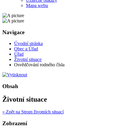
Užitečné odkazy
Mapa webu
Navigace
Úvodní stránka
Obec a Úřad
Úřad
Životní situace
Osvědčování rodného čísla
Obsah
Životní situace
« Zpět na Strom životních situací
Zobrazení