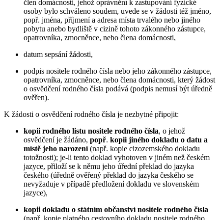
člen domácnosti, jehož oprávnění k zastupování fyzické
osoby bylo schváleno soudem, uvede se v žádosti též jméno,
popř. jména, příjmení a adresa místa trvalého nebo jiného
pobytu anebo bydliště v cizině tohoto zákonného zástupce,
opatrovníka, zmocněnce, nebo člena domácnosti,
datum sepsání žádosti,
podpis nositele rodného čísla nebo jeho zákonného zástupce,
opatrovníka, zmocněnce, nebo člena domácnosti, který žádost
o osvědčení rodného čísla podává (podpis nemusí být úředně
ověřen).
K žádosti o osvědčení rodného čísla je nezbytné připojit:
kopii rodného listu nositele rodného čísla
, o jehož
osvědčení je žádáno,
popř
.
kopii jiného dokladu o datu a
místě jeho narození
(např. kopie cizozemského dokladu
totožnosti); je-li tento doklad vyhotoven v jiném než českém
jazyce, přiloží se k němu jeho úřední překlad do jazyka
českého (úředně ověřený překlad do jazyka českého se
nevyžaduje v případě předložení dokladu ve slovenském
jazyce),
kopii dokladu o státním občanství nositele rodného čísla
(např. kopie platného cestovního dokladu nositele rodného