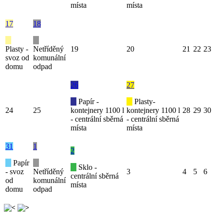
místa
místa
17
18
Plasty -
Netříděný
19
20
21
22
23
svoz od
komunální
domu
odpad
26
27
Papír -
Plasty-
24
25
kontejnery 1100 l
kontejnery 1100 l
28
29
30
- centrální sběrná
- centrální sběrná
místa
místa
31
1
2
Papír
Sklo -
- svoz
Netříděný
3
4
5
6
centrální sběrná
od
komunální
místa
domu
odpad