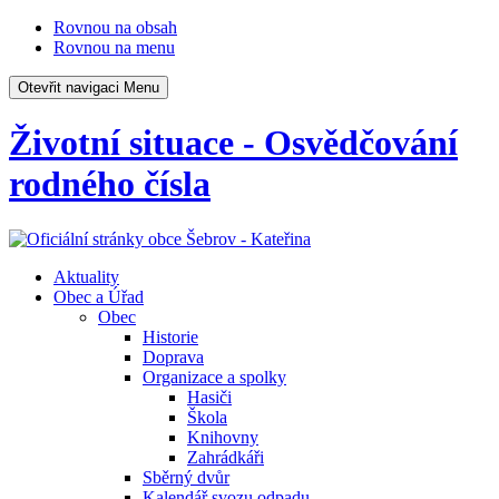
Rovnou na obsah
Rovnou na menu
Otevřit navigaci
Menu
Životní situace - Osvědčování
rodného čísla
Aktuality
Obec a Úřad
Obec
Historie
Doprava
Organizace a spolky
Hasiči
Škola
Knihovny
Zahrádkáři
Sběrný dvůr
Kalendář svozu odpadu