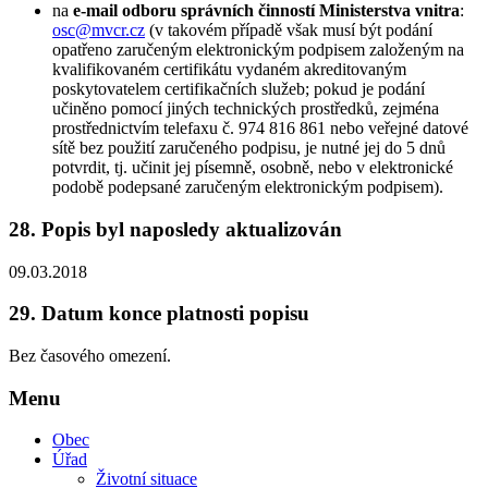
na
e-mail odboru správních činností Ministerstva vnitra
:
osc@mvcr.cz
(v takovém případě však musí být podání
opatřeno zaručeným elektronickým podpisem založeným na
kvalifikovaném certifikátu vydaném akreditovaným
poskytovatelem certifikačních služeb; pokud je podání
učiněno pomocí jiných technických prostředků, zejména
prostřednictvím telefaxu č. 974 816 861 nebo veřejné datové
sítě bez použití zaručeného podpisu, je nutné jej do 5 dnů
potvrdit, tj. učinit jej písemně, osobně, nebo v elektronické
podobě podepsané zaručeným elektronickým podpisem).
28.
Popis byl naposledy aktualizován
09.03.2018
29.
Datum konce platnosti popisu
Bez časového omezení.
Menu
Obec
Úřad
Životní situace