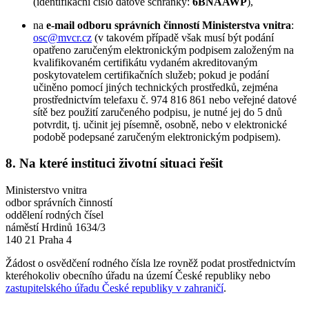
(identifikační číslo datové schránky:
6BNAAWP
),
na
e-mail odboru správních činností Ministerstva vnitra
:
osc@mvcr.cz
(v takovém případě však musí být podání
opatřeno zaručeným elektronickým podpisem založeným na
kvalifikovaném certifikátu vydaném akreditovaným
poskytovatelem certifikačních služeb; pokud je podání
učiněno pomocí jiných technických prostředků, zejména
prostřednictvím telefaxu č. 974 816 861 nebo veřejné datové
sítě bez použití zaručeného podpisu, je nutné jej do 5 dnů
potvrdit, tj. učinit jej písemně, osobně, nebo v elektronické
podobě podepsané zaručeným elektronickým podpisem).
8.
Na které instituci životní situaci řešit
Ministerstvo vnitra
odbor správních činností
oddělení rodných čísel
náměstí Hrdinů 1634/3
140 21 Praha 4
Žádost o osvědčení rodného čísla lze rovněž podat prostřednictvím
kteréhokoliv obecního úřadu na území České republiky nebo
zastupitelského úřadu České republiky v zahraničí
.