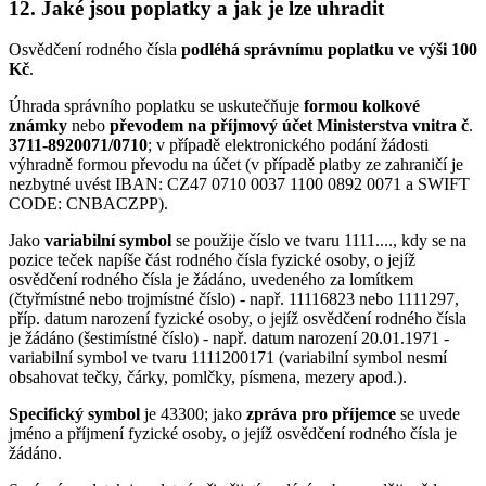
12.
Jaké jsou poplatky a jak je lze uhradit
Osvědčení rodného čísla
podléhá správnímu poplatku ve výši 100
Kč
.
Úhrada správního poplatku se uskutečňuje
formou kolkové
známky
nebo
převodem na příjmový účet Ministerstva vnitra č
.
3711-8920071/0710
; v případě elektronického podání žádosti
výhradně formou převodu na účet (v případě platby ze zahraničí je
nezbytné uvést IBAN: CZ47 0710 0037 1100 0892 0071 a SWIFT
CODE: CNBACZPP).
Jako
variabilní symbol
se použije číslo ve tvaru 1111...., kdy se na
pozice teček napíše část rodného čísla fyzické osoby, o jejíž
osvědčení rodného čísla je žádáno, uvedeného za lomítkem
(čtyřmístné nebo trojmístné číslo) - např. 11116823 nebo 1111297,
příp. datum narození fyzické osoby, o jejíž osvědčení rodného čísla
je žádáno (šestimístné číslo) - např. datum narození 20.01.1971 -
variabilní symbol ve tvaru 1111200171 (variabilní symbol nesmí
obsahovat tečky, čárky, pomlčky, písmena, mezery apod.).
Specifický symbol
je 43300; jako
zpráva pro příjemce
se uvede
jméno a příjmení fyzické osoby, o jejíž osvědčení rodného čísla je
žádáno.