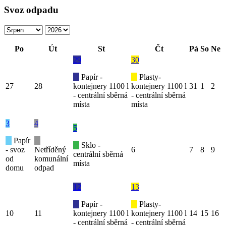
Svoz odpadu
Po
Út
St
Čt
Pá
So
Ne
29
30
Papír -
Plasty-
27
28
kontejnery 1100 l
kontejnery 1100 l
31
1
2
- centrální sběrná
- centrální sběrná
místa
místa
3
4
5
Papír
Sklo -
- svoz
Netříděný
6
7
8
9
centrální sběrná
od
komunální
místa
domu
odpad
12
13
Papír -
Plasty-
10
11
kontejnery 1100 l
kontejnery 1100 l
14
15
16
- centrální sběrná
- centrální sběrná