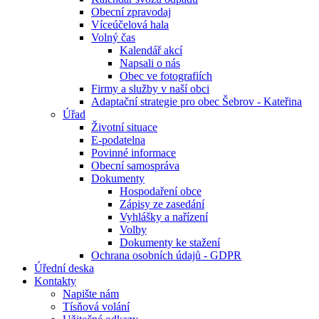
Obecní zpravodaj
Víceúčelová hala
Volný čas
Kalendář akcí
Napsali o nás
Obec ve fotografiích
Firmy a služby v naší obci
Adaptační strategie pro obec Šebrov - Kateřina
Úřad
Životní situace
E-podatelna
Povinné informace
Obecní samospráva
Dokumenty
Hospodaření obce
Zápisy ze zasedání
Vyhlášky a nařízení
Volby
Dokumenty ke stažení
Ochrana osobních údajů - GDPR
Úřední deska
Kontakty
Napište nám
Tísňová volání