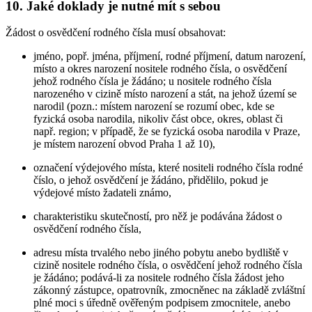
10.
Jaké doklady je nutné mít s sebou
Žádost o osvědčení rodného čísla musí obsahovat:
jméno, popř. jména, příjmení, rodné příjmení, datum narození,
místo a okres narození nositele rodného čísla, o osvědčení
jehož rodného čísla je žádáno; u nositele rodného čísla
narozeného v cizině místo narození a stát, na jehož území se
narodil (pozn.: místem narození se rozumí obec, kde se
fyzická osoba narodila, nikoliv část obce, okres, oblast či
např. region; v případě, že se fyzická osoba narodila v Praze,
je místem narození obvod Praha 1 až 10),
označení výdejového místa, které nositeli rodného čísla rodné
číslo, o jehož osvědčení je žádáno, přidělilo, pokud je
výdejové místo žadateli známo,
charakteristiku skutečností, pro něž je podávána žádost o
osvědčení rodného čísla,
adresu místa trvalého nebo jiného pobytu anebo bydliště v
cizině nositele rodného čísla, o osvědčení jehož rodného čísla
je žádáno; podává-li za nositele rodného čísla žádost jeho
zákonný zástupce, opatrovník, zmocněnec na základě zvláštní
plné moci s úředně ověřeným podpisem zmocnitele, anebo