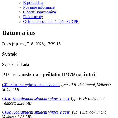
E-podatelna
Povinné informace
Obecní samospráva
Dokumenty
Ochrana osobních údajů - GDPR
Datum a čas
Dnes je
pátek
,
7. 8. 2026
,
17:39:15
Svátek
Svátek má
Lada
PD - rekonstrukce průtahu II/379 naší obcí
C01 Situacni vykres sirsich vztahu
Typ: PDF dokument, Velikost:
504.57 kB
C03a Koordinacni situacni vykres 1 cast
Typ: PDF dokument,
Velikost: 2.24 MB
C03b Koordinacni situacni vykres 2 cast
Typ: PDF dokument,
Velikost: 1.86 MB