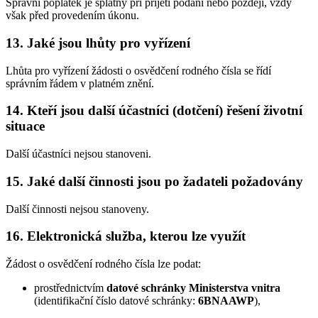
Správní poplatek je splatný při přijetí podání nebo později, vždy
však před provedením úkonu.
13.
Jaké jsou lhůty pro vyřízení
Lhůta pro vyřízení žádosti o osvědčení rodného čísla se řídí
správním řádem v platném znění.
14.
Kteří jsou další účastníci (dotčení) řešení životní
situace
Další účastníci nejsou stanoveni.
15.
Jaké další činnosti jsou po žadateli požadovány
Další činnosti nejsou stanoveny.
16.
Elektronická služba, kterou lze využít
Žádost o osvědčení rodného čísla lze podat:
prostřednictvím
datové schránky Ministerstva vnitra
(identifikační číslo datové schránky:
6BNAAWP
),