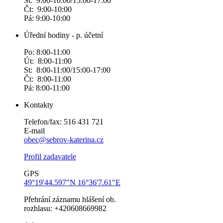
St: 9:00-10:00/15:00-17:00
Čt: 9:00-10:00
Pá: 9:00-10:00
Úřední hodiny - p. účetní
Po: 8:00-11:00
Út: 8:00-11:00
St: 8:00-11:00/15:00-17:00
Čt: 8:00-11:00
Pá: 8:00-11:00
Kontakty
Telefon/fax: 516 431 721
E-mail
obec@sebrov-katerina.cz
Profil zadavatele
GPS
49°19'44.597"N 16°36'7.61"E
Přehrání záznamu hlášení ob.
rozhlasu: +420608669982